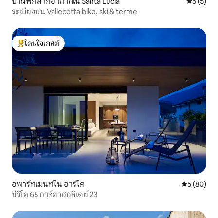
บ้านพักตากอากาศใน Santa Lucia
คะแนนเฉลี่
5 (5)
ระเบียงบน Vallecetta bike, ski & terme
โดนใจเกสต์
โดนใจเกสต์ที่สุด
อพาร์ทเมนท์ใน อาร์โค
คะแนนเฉลี่ย
5 (80)
ซีวิโค 65 การ์ดาฮอลิเดย์ 23