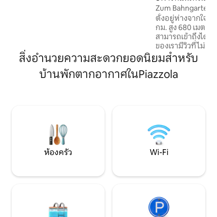
การขอแต่งงาน ฮันนีมูน และวันหยุดสุด
Zum Bahngarten19
สัปดาห์เพื่อสุขภาพ: หมู่บ้านแท้ๆ สปาที่เป็น
ประวัติศาสตร์พาโ
ตั้งอยู่ห่างจากใจก
ของคุณเอง และความเป็นส่วนตัว
กม. สูง 680 เมตรเ
สามารถเข้าถึงได้ด้
ของเรามีวิวที่ไม่ม
เข้าถึงกิจกรรมกลางแจ้งได้ 
สิ่งอำนวยความสะดวกยอดนิยมสำหรับ
วุ่นวายของชีวิตในเ
บ้านพักตากอากาศในPiazzola
ของคุณด้วยการเข้
ภูเขาที่อบอุ่นของเรา
สวยงามของเทือกเข
ร้อง เพลิดเพลินกับ
และสำรวจอนุสรณ์ธ
จิบไวน์บนระเบียงใต้
ดวงดาว ราคานี้รวมบั
ห้องครัว
Wi-Fi