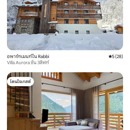
อพาร์ทเมนท์ใน Rabbi
คะแนนเฉลี่ย
5 (28)
Villa Aurora ชั้น 3ลิฟท์
โดนใจเกสต์
โดนใจเกสต์