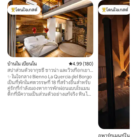
โดนใจเกสต์
โดนใจเกสต์
โดนใจเกสต์ที่สุด
โดนใจเกสต์ที่สุด
บ้านใน เบียนโน
คะแนนเฉลี่ย 4.99 จาก 5, 180 รีวิว
4.99 (180)
สปาส่วนตัวจากุซซี่ ซาวน่า และวิวเทือกเขา
แอลป์ Luxury Home
✨ ในใจกลาง Bienno La Quercia del Borgo
เป็นที่พักในศตวรรษที่ 18 ที่สร้างขึ้นสำหรับ
คู่รักที่กำลังมองหาการพักผ่อนแบบโรแมน
ติกที่มีความเป็นส่วนตัวอย่างแท้จริง หิน ไม้
และการออกแบบมาพร้อมกับสปาส่วนตัว
24 ชั่วโมง พร้อมจากุซซี่ ซาวน่าฟินแลนด์
และวิวเทือกเขาแอลป์ 🛏️ ห้องสวีทคิงซ์ไซส์
พร้อมห้องน้ำส่วนตัว 📺 สมาร์ททีวี 75” 🛋️
โซฟาเบดแบบเมมโมรี 🍷 อาหารทำเองและ
ห้องเก็บไวน์ 🌄 ระเบียงวิวพาโนรามา 📶 Wi-
Fi ที่รวดเร็ว ❤️ เหมาะสำหรับวันครบรอบ
อพาร์ทเมนท์ใน O