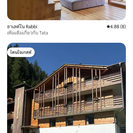
ชาเลต์ใน Rabbi
คะแนนเฉลี่ย 4
4.88 (8)
เพิ่มเติมเกี่ยวกับ Tata
โดนใจเกสต์
โดนใจเกสต์