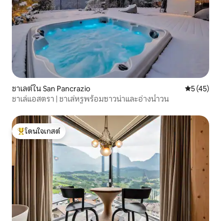
ชาเลต์ใน San Pancrazio
คะแนนเฉลี่ย
5 (45)
ชาเล่แอสตรา | ชาเล่หรูพร้อมซาวน่าและอ่างน้ำวน
โดนใจเกสต์
โดนใจเกสต์ที่สุด