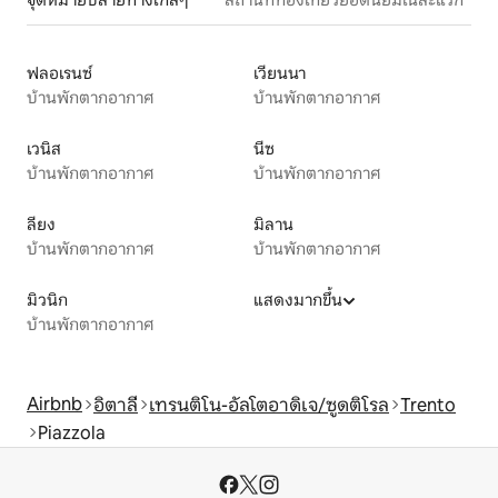
จุดหมายปลายทางใกล้ๆ
สถานที่ท่องเที่ยวยอดนิยมในละแวก
ฟลอเรนซ์
เวียนนา
บ้านพักตากอากาศ
บ้านพักตากอากาศ
เวนิส
นีซ
บ้านพักตากอากาศ
บ้านพักตากอากาศ
ลียง
มิลาน
บ้านพักตากอากาศ
บ้านพักตากอากาศ
มิวนิก
แสดงมากขึ้น
บ้านพักตากอากาศ
Airbnb
อิตาลี
เทรนติโน-อัลโตอาดิเจ/ซูดติโรล
Trento
Piazzola