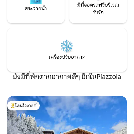
มีที่จอดรถฟรีบริเวณ
สระว่ายน้ำ
ที่พัก
เครื่องปรับอากาศ
ยังมีที่พักตากอากาศดีๆ อีกในPiazzola
โดนใจเกสต์
โดนใจเกสต์ที่สุด