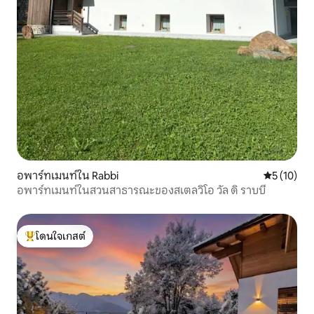
อพาร์ทเมนท์ใน Rabbi
คะแนนเฉลี่ย
5 (10)
อพาร์ทเมนท์ในสวนสาธารณะของสเตลวิโอ วัล ดิ ราบบี
โดนใจเกสต์
โดนใจเกสต์ที่สุด