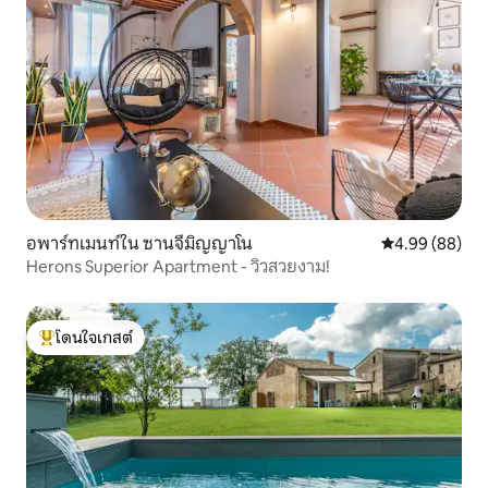
อพาร์ทเมนท์ใน ซานจีมิญญาโน
คะแนนเฉลี่ย 4.9
4.99 (88)
Herons Superior Apartment - วิวสวยงาม!
โดนใจเกสต์
โดนใจเกสต์ที่สุด