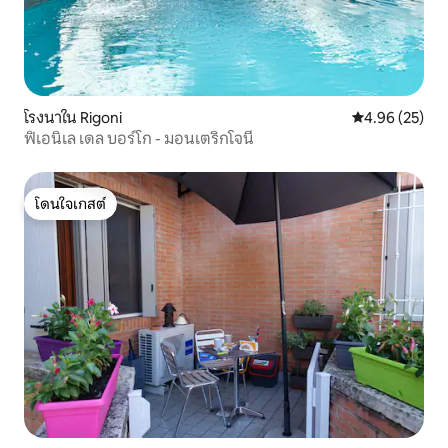
โรงนาใน Rigoni
คะแนนเฉลี่ย 4.
4.96 (25)
ฟิเอนิเล เดล บอร์โก - มอนเตริกโจนี
โดนใจเกสต์
โดนใจเกสต์