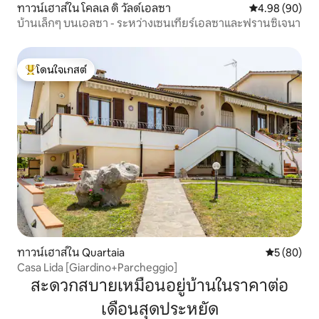
ทาวน์เฮาส์ใน โคลเล ดิ วัลด์เอลซา
คะแนนเฉลี่ย 4.9
4.98 (90)
บ้านเล็กๆ บนเอลซา - ระหว่างเซนเทียร์เอลซาและฟรานซิเจนา
โดนใจเกสต์
โดนใจเกสต์ที่สุด
ทาวน์เฮาส์ใน Quartaia
คะแนนเฉลี่ย
5 (80)
Casa Lida [Giardino+Parcheggio]
สะดวกสบายเหมือนอยู่บ้านในราคาต่อ
เดือนสุดประหยัด