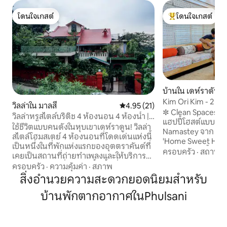
โดนใจเกสต์
โดนใจเกสต์
โดนใจเกสต์
โดนใจเกสต์ที่สุด
บ้านใน เดห์ราดัน
Kim Ori Kim - 2 ห้อ
วิลล่าใน มาลสี
คะแนนเฉลี่ย 4.95 จาก 5, 21 รีวิว
4.95 (21)
พร้อมระเบียง (ISBT
✼ Clean Spaces ✼ Cosy Corners ✼ ♡
วิลล่าหรูสไตล์บริติช 4 ห้องนอน 4 ห้องน้ำ |
แฮปปี้โฮสต์แบบ♡บ้านๆ ♡
ใกล้มัสซูรี
ใช้ชีวิตแบบคนดังในหุบเขาเดห์ราดูน! วิลล่า
Namastey จาก 'Kim 
สไตล์โฮมสเตย์ 4 ห้องนอนที่โดดเด่นแห่งนี้
'Home Sweet Home
เป็นหนึ่งในที่พักแห่งแรกของอุตตราคันด์ที่
เรา 2bhk บนชั้น 1 ของเราได้รับการทำและ
ครอบครัว
·
สถานที่
เคยเป็นสถานที่ถ่ายทำเพลงและให้บริการ
บำรุงรักษาด้วยควา
ดาราบอลลีวูด ที่พักแห่งนี้มีพื้นที่กว้างกว่า
ครอบครัว
·
ความคุ้มค่า
·
สภาพ
อย่างมาก ในฐานะนั
1,000 ตารางหลา มีสนามหญ้า 4 ระเบียง
สิ่งอำนวยความสะดวกยอดนิยมสำหรับ
ของฉันเป็นส่วนขย
และวิวเมืองมัสซูรี ผสมผสานเสน่ห์แบบ
ฮาดีที่เรียบง่ายขอ
บ้านพักตากอากาศในPhulsani
ชนบทเข้ากับความสะดวกสบายทันสมัย
ความสะดวกที่จำเป
ห้องนั่งเล่นสบายๆ เตาผิงสไตล์อังกฤษ ห้อง
ตกแต่งอย่างพิถีพิ
สมุดสไตล์โบราณ ชายและนกกระจอกบน
ปัจจุบัน บ้านของเรายังเป็นฐานกลางที่
เฉลียง อาหารที่เชฟทำให้และ Wi-Fi 150