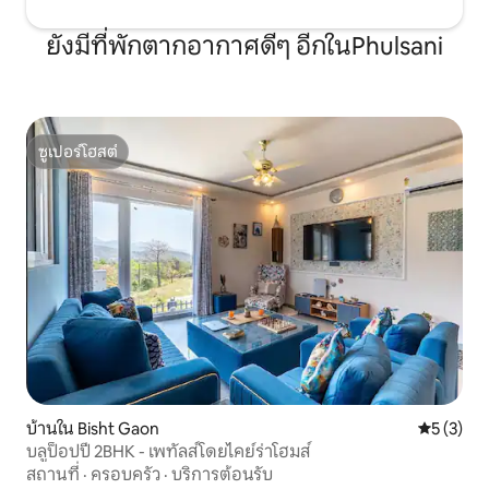
ยังมีที่พักตากอากาศดีๆ อีกในPhulsani
ซูเปอร์โฮสต์
ซูเปอร์โฮสต์
บ้านใน Bisht Gaon
คะแนนเฉลี่
5 (3)
บลูป็อปปี้ 2BHK - เพทัลส์โดยไคย์ร่าโฮมส์
สถานที่
·
ครอบครัว
·
บริการต้อนรับ