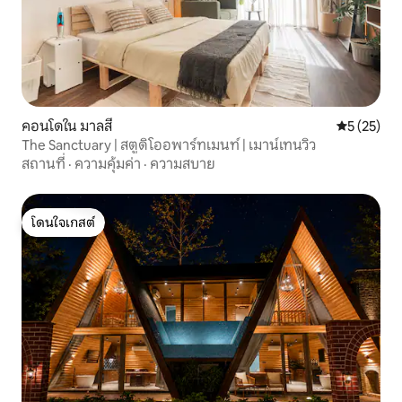
คอนโดใน มาลสี
คะแนนเฉลี่ย
5 (25)
The Sanctuary | สตูดิโออพาร์ทเมนท์ | เมาน์เทนวิว
สถานที่
·
ความคุ้มค่า
·
ความสบาย
โดนใจเกสต์
โดนใจเกสต์