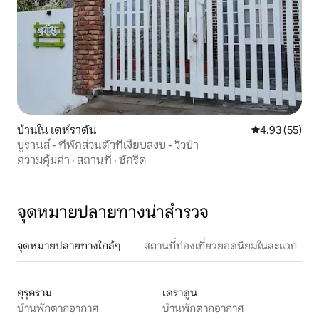
บ้านใน เดห์ราดัน
คะแนนเฉลี่ย 4.
4.93 (55)
บูรานส์ - ที่พักส่วนตัวที่เงียบสงบ - วิวป่า
ความคุ้มค่า
·
สถานที่
·
ซักรีด
จุดหมายปลายทางน่าสำรวจ
จุดหมายปลายทางใกล้ๆ
สถานที่ท่องเที่ยวยอดนิยมในละแวก
คุรุคราม
เดราดูน
บ้านพักตากอากาศ
บ้านพักตากอากาศ