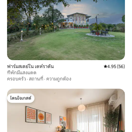
ฟาร์มสเตย์ใน เดห์ราดัน
คะแนนเฉลี่ย 4.
4.95 (56)
ที่พักมีแสงแดด
ครอบครัว
·
สถานที่
·
ความถูกต้อง
โดนใจเกสต์
โดนใจเกสต์