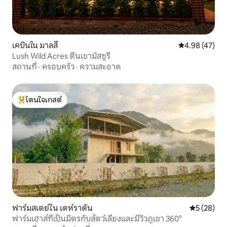
เคบินใน มาลสี
คะแนนเฉลี่ย 4.
4.98 (47)
Lush Wild Acres ตีนเขามัสซูรี
สถานที่
·
ครอบครัว
·
ความสะอาด
โดนใจเกสต์
โดนใจเกสต์ที่สุด
ฟาร์มสเตย์ใน เดห์ราดัน
คะแนนเฉลี่ย
5 (28)
ฟาร์มเฮาส์ที่เป็นมิตรกับสัตว์เลี้ยงและมีวิวภูเขา 360°