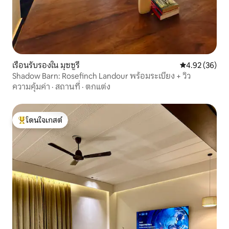
เรือนรับรองใน มุซซูรี
คะแนนเฉลี่ย 4.
4.92 (36)
Shadow Barn: Rosefinch Landour พร้อมระเบียง + วิว
ความคุ้มค่า
·
สถานที่
·
ตกแต่ง
โดนใจเกสต์
โดนใจเกสต์ที่สุด