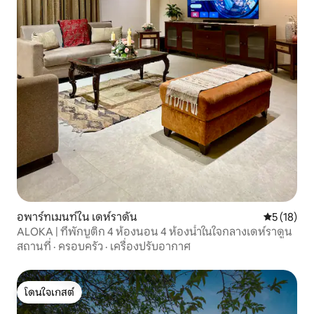
อพาร์ทเมนท์ใน เดห์ราดัน
คะแนนเฉลี่ย
5 (18)
ALOKA | ที่พักบูติก 4 ห้องนอน 4 ห้องน้ำในใจกลางเดห์ราดูน
สถานที่
·
ครอบครัว
·
เครื่องปรับอากาศ
โดนใจเกสต์
โดนใจเกสต์