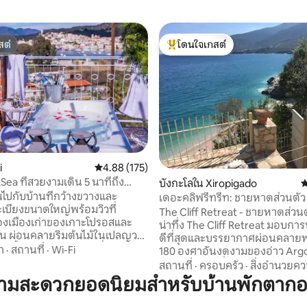
สต์
โดนใจเกสต์
สต์
โดนใจเกสต์ที่สุด
i
คะแนนเฉลี่ย 4.88 จาก 5, 175 รีวิว
4.88 (175)
Sea ที่สวยงามเดิน 5 นาทีถึง
151 รีวิว
บังกะโลใน Xiropigado
ค
นไปกับบ้านที่กว้างขวางและ
เดอะคลิฟรีทรีท: ชายหาดส่วนตัว 
ะเบียงขนาดใหญ่พร้อมวิวที่
The Cliff Retreat - ชายหาดส่วนตัว
งเมืองเก่าของเกาะโปรอสและ
น่าทึ่ง The Cliff Retreat มอบการพักผ่อนที่
ยน ผ่อนคลายริมต้นไม้ในเปลญวน
ดีที่สุดและบรรยากาศผ่อนคลายพ
าบน้ำกลางแจ้งในขณะที่จิบไวน์
า
·
สถานที่
·
Wi-Fi
180 องศาอันงดงามของอ่าว Argo
ามเช้าดูเรือแล่นผ่านไปมา ที่พัก
ประสบการณ์ที่ไม่เหมือนใครอย่าง
สถานที่
·
ครอบครัว
·
สิ่งอำนวยค
มาะสำหรับครอบครัวและเพื่อนๆ
เดินลงบันไดหินแกะสลักผ่านทางเ
วามสะดวกยอดนิยมสำหรับบ้านพักตากอ
เยี่ยมที่คุณสามารถสำรวจ Poros
ไปยังชายหาดกรวดน้ำสีฟ้าใส ห้อ
nnese ได้ เราจะแชร์เคล็ดลับที่ดี
ห้องได้รับการออกแบบมาเพื่อเพิ่