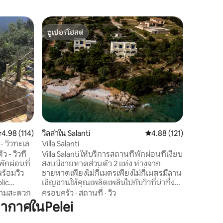
ทาวน์เฮาส
ซูเปอร์โฮสต์
โดนใจเก
Nautilus 
ซูเปอร์โฮสต์
โดนใจเก
บ้านใหม่
ริมทะเลที
ผ่อนคลาย
และอุปกร
สบายแก่ผ
ความคุ้มค
เขา สถาน
เพื่อนๆท
คุณภาพสู
ประทับใจห
ะแนนเฉลี่ย 4.98 จาก 5, 114 รีวิว
4.98 (114)
วิลล่าใน Salanti
คะแนนเฉลี่ย 4.88 จาก 5, 
4.88 (121)
พบกับท้อ
เป็นบทกวี
- วิวทะเล
Villa Salanti
นาฟพลิโอ
 - วิวที่
Villa Salanti ให้บริการสถานที่พักผ่อนที่เงียบ
สงบมีชายหาดส่วนตัว 2 แห่ง ห่างจาก
ร้อมวิว
ชายหาดเพียงไม่กี่เมตรเพียงไม่กี่เมตรมีลาน
lic
เชิญชวนให้คุณเพลิดเพลินไปกับวิวที่น่าทึ่ง
แท้จริง
ของทะเลอีเจียน ภายในบ้านจะมี 2 ห้องนอน
วามสะดวก
ครอบครัว
·
สถานที่
·
วิว
ข้าส่วนตัว
ห้องครัวที่มีอุปกรณ์ครบครันพร้อมที่นั่ง
ากาศในPelei
งพักแต่ละ
สบายๆและห้องน้ำ 1 ห้องครึ่ง ในตอนเย็น
มวิวทะเล
ระเบียงเป็นที่พักที่เหมาะที่สุดในการชม