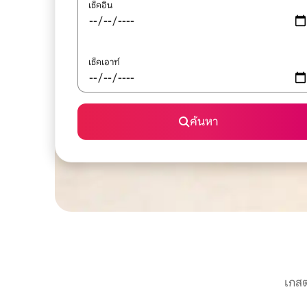
เช็คอิน
เช็คเอาท์
ค้นหา
เกสต