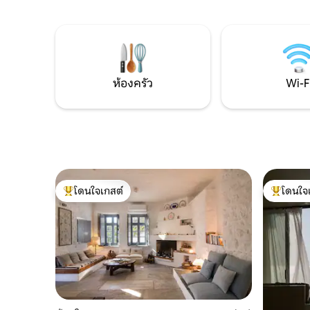
ที่สุดเกี่
ความเงียบสงบคอทเทจของเราก็มีทุกอย่าง
ที่สุดร้า
ให้คุณ อาบแดดบนสนามที่กว้างขวางและมี
สามารถทำไ
รั้วล้อมรอบเพราะรู้ว่าลูกน้อยและเพื่อนขน
เยี่ยมชมได
ปุยของคุณสามารถเล่นได้อย่างปลอดภัย
ห้องครัว
Wi-F
โดนใจเกสต์
โดนใจ
โดนใจเกสต์ที่สุด
โดนใจเกสต