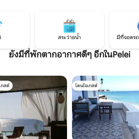
ยวกับชายหาดการเดิน 5 นาทีที่ใกล้
และผ่อนคลายด้วยเสียงจังหวะของ
นอาหารร้านกาแฟกิจกรรมที่คุณ
อยู่ด้านล่างเพียงไม่กี่เมตร สถานที
ด้หรือสถานที่ที่คุณสามารถ
สำหรับครอบครัวที่มีเด็กหรือวันห
้
สัปดาห์สุดโรแมนติก
i
สระว่ายน้ำ
มีที่จอดรถ
ยังมีที่พักตากอากาศดีๆ อีกในPelei
เกสต์
โดนใจเกสต์
์ที่สุด
โดนใจเกสต์