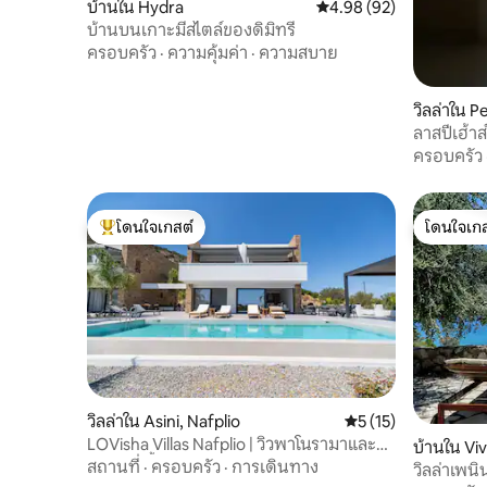
บ้านใน Hydra
คะแนนเฉลี่ย 4.98 จาก 5, 
4.98 (92)
บ้านบนเกาะมีสไตล์ของดิมิทรี
ครอบครัว
·
ความคุ้มค่า
·
ความสบาย
วิลล่าใน Pe
ลาสปีเฮ้าส
วิวทะเล
ครอบครัว
โดนใจเกสต์
โดนใจเกส
โดนใจเกสต์ที่สุด
โดนใจเกส
วิลล่าใน Asini, Nafplio
คะแนนเฉลี่ย 5 จาก 5,
5 (15)
LOVisha Villas Nafplio | วิวพาโนรามาและ
บ้านใน Viv
สระว่ายน้ำ
สถานที่
·
ครอบครัว
·
การเดินทาง
วิลล่าเพนิ