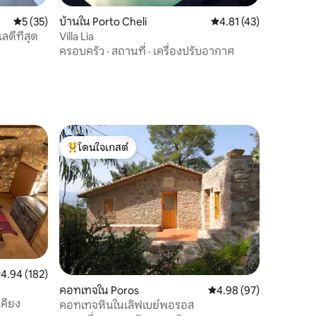
คะแนนเฉลี่ย 5 จาก 5, 35 รีวิว
5 (35)
บ้านใน Porto Cheli
คะแนนเฉลี่ย 4.81 จาก 5,
4.81 (43)
ลดีที่สุด
Villa Lia
ครอบครัว
·
สถานที่
·
เครื่องปรับอากาศ
โดนใจเกสต์
โดนใจเกสต์ที่สุด
ะแนนเฉลี่ย 4.94 จาก 5, 182 รีวิว
4.94 (182)
คอทเทจใน Poros
คะแนนเฉลี่ย 4.98 จาก 5,
4.98 (97)
เคียง
คอทเทจหินในเลิฟเบย์พอรอส