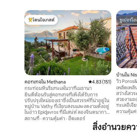
โดนใจเกสต์
ซูเปอร์โฮ
โดนใจเกสต์ที่สุด
ซูเปอร์โฮ
บ้านใน Nis
วิว Poros&
คอทเทจใน Methana
คะแนนเฉลี่ย 4.83 จาก 5, 
4.83 (151)
ชายหาด!
เพลิดเพลิ
กระท่อมหินริมทะเลในวาทีเมธานา
สว่างไสวร
ยินดีต้อนรับสู่คอทเทจที่เพิ่งได้รับการ
สวยงามขอ
ปรับปรุงใหม่ของเราซึ่งเป็นสวรรค์ที่น่าอยู่ใน
ทะเลอีเจี
หมู่บ้าน Vathy ที่เงียบสงบและงดงามตั้งอยู่
หรืออ่างอ
ความคุ้มค่
ในอ่าว Epidavros ที่มีเสน่ห์ ลองจินตนาการ
หรือกาแฟย
ถึงการตื่นขึ้นมาฟังเสียงเบาๆของทะเลห่าง
สถานที่
·
ความคุ้มค่า
·
ฮีตเตอร์
ของเราเห
จากหน้าประตูของคุณเพียงไม่กี่ก้าว ไม่ว่า
สิ่งอำนวยค
จุดที่ยอด
คุณจะเป็นนักว่ายน้ำตัวยงชาวประมงที่
และ Pelopo
หลงใหลหรือเพียงแค่มองหาช่วงเวลาแห่ง