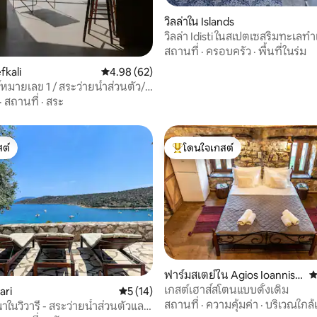
92 รีวิว
วิลล่าใน Islands
วิลล่า Idisti ในสเปตเซสริมทะเลทำเ
สถานที่
·
ครอบครัว
·
พื้นที่ในร่ม
fkali
คะแนนเฉลี่ย 4.98 จาก 5, 62 รีวิว
4.98 (62)
์หมายเลข 1 / สระว่ายน้ำส่วนตัว/
·
สถานที่
·
สระ
ต์
โดนใจเกสต์
ต์
โดนใจเกสต์ที่สุด
 15 รีวิว
ฟาร์มสเตย์ใน Agios Ioannis K
ค
orinthias
เกสต์เฮาส์สโตนแบบดั้งเดิม
ari
คะแนนเฉลี่ย 5 จาก 5, 14 รีวิว
5 (14)
สถานที่
·
ความคุ้มค่า
·
บริเวณใกล้
นาในวิวารี - สระว่ายน้ำส่วนตัวและ