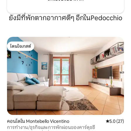
ยังมีที่พักตากอากาศดีๆ อีกในPedocchio
โดนใจเกสต์
โดนใจเกสต์
คอนโดใน Montebello Vicentino
คะแนนเฉลี่ย 5
5.0 (27)
การทำงาน/ธุรกิจและการพักผ่อนของคาร์ดุชชี