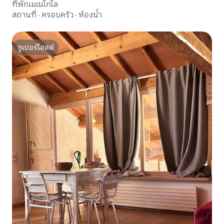
ที่พักเมเนโกโล
สถานที่
·
ครอบครัว
·
ห้องน้ำ
ซูเปอร์โฮสต์
ซูเปอร์โฮสต์