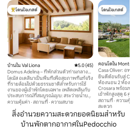
โดนใจเกสต์
โดนใจเกสต์
โดนใจเกสต์ที่สุด
โดนใจเกสต์
คอนโดใน Montecch
บ้านใน Val Liona
คะแนนเฉลี่ย 5.0 จาก 5, 45 รีวิว
5.0 (45)
sara
Casa Oliver: อพาร์
Domus Adelina – ที่พักส่วนตัวท่ามกลาง
นา วิเชนซา
ยินดีต้อนรับสู่ Cas
ธรรมชาติและเพื่อสุขภาพ
โดมัส อเดลินาเป็นพื้นที่เพื่อสุขภาพที่แท้จริง
ห้องนอน 2 ห้องน้ำ
ที่รายล้อมไปด้วยธรรมชาติสำหรับการใช้
Crosara พร้อมทางเข้า
งานของผู้เข้าพักโดยเฉพาะ เพลิดเพลินกับ
เข้าพักสูงสุด 6 คน •
ประสบการณ์ที่สมบูรณ์แบบ: สระว่ายน้ำบน
รอบพร้อมพื้นที่พัก
สถานที่
·
ความคุ้มค่
ดาดฟ้า ซาวน่า และอ่างน้ำร้อนกลางแจ้งที่มี
ความคุ้มค่า
·
สถานที่
·
ความสบาย
ครัวครบครัน โต๊ะร
สะดวก
ระบบทำความร้อน สมบูรณ์แบบในทุก
• ที่จอดรถฟรีด้านน
สิ่งอำนวยความสะดวกยอดนิยมสำหรับ
ฤดูกาล สถานที่ที่ออกแบบมาเพื่อการ
อากาศ เครื่องทำควา
ตัดขาดจากโลกภายนอก ใช้ชีวิตให้ช้าลง
บ้านพักตากอากาศในPedocchio
รวดเร็ว • อยู่ใกล้กั
และฟื้นฟูพลัง สิ่งที่คุณจะพบ: • ห้องนั่งเล่น
Verona และ Vicenza ทำตัวตามส
ขนาดใหญ่ • ห้องครัวแบบเปิดโล่งทันสมัย
เหมือนอยู่บ้านคุณ
พร้อมอุปกรณ์ครบครัน • โซฟาเบด (เหมาะ