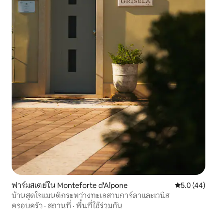
ฟาร์มสเตย์ใน Monteforte d'Alpone
คะแนนเฉลี่ย 5
5.0 (44)
บ้านสุดโรแมนติกระหว่างทะเลสาบการ์ดาและเวนิส
ครอบครัว
·
สถานที่
·
พื้นที่ใช้ร่วมกัน