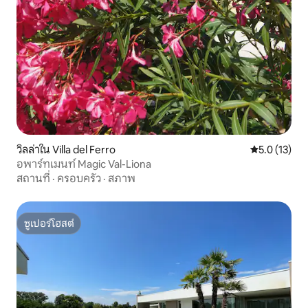
วิลล่าใน Villa del Ferro
คะแนนเฉลี่ย 5
5.0 (13)
อพาร์ทเมนท์ Magic Val-Liona
สถานที่
·
ครอบครัว
·
สภาพ
ซูเปอร์โฮสต์
ซูเปอร์โฮสต์