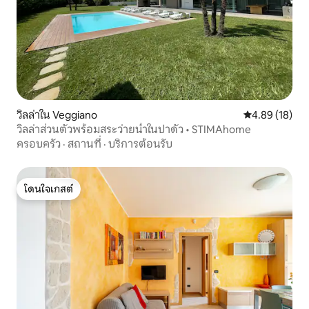
วิลล่าใน Veggiano
คะแนนเฉลี่ย 4.
4.89 (18)
วิลล่าส่วนตัวพร้อมสระว่ายน้ำในปาดัว • STIMAhome
ครอบครัว
·
สถานที่
·
บริการต้อนรับ
โดนใจเกสต์
โดนใจเกสต์