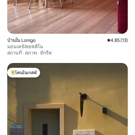
บ้านใน Lonigo
คะแนนเฉลี่ย 4.
4.85 (13)
มอนเตซัสเซตติโน
สถานที่
·
สภาพ
·
ซักรีด
โดนใจเกสต์
โดนใจเกสต์ที่สุด