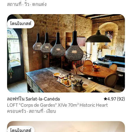
สถานที่
·
วิว
·
ตกแต่ง
โดนใจเกสต์
โดนใจเกสต์
ลอฟท์ใน Sarlat-la-Canéda
คะแนนเฉลี่ย 4.
4.97 (92)
LOFT "Corps de Gardes" XIVe 70m² Historic Heart
ครอบครัว
·
สถานที่
·
เงียบ
โดนใจเกสต์