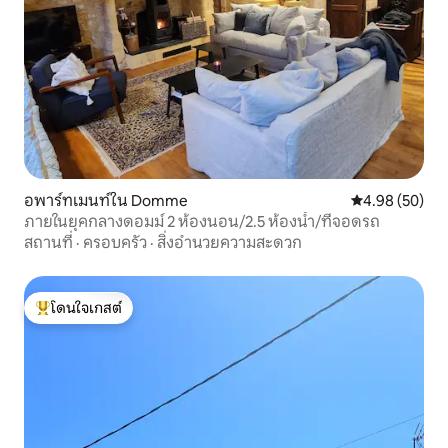
อพาร์ทเมนท์ใน Domme
คะแนนเฉลี่ย 4.
4.98 (50)
ภายในยุคกลางดอมม์ 2 ห้องนอน/2.5 ห้องน้ำ/ที่จอดรถ
สถานที่
·
ครอบครัว
·
สิ่งอำนวยความสะดวก
โดนใจเกสต์
โดนใจเกสต์ที่สุด