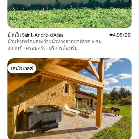
บ้านใน Saint-André-d'Allas
คะแนนเฉลี่ย 4.
4.95 (95)
บ้านหินพร้อมสระว่ายน้ำห่างจากซาร์ลาต 6 กม.
สถานที่
·
ครอบครัว
·
บริการต้อนรับ
โดนใจเกสต์
โดนใจเกสต์