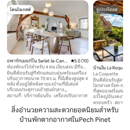
โดนใจเกสต์
ซูเปอร์โฮสต์
โดนใจเกสต์
ซูเปอร์โฮสต์
อพาร์ทเมนท์ใน Sarlat-la-Canéd
คะแนนเฉลี่ย 5.0 จาก 5, 10 รีวิว
5.0 (10)
a
ห้องพักเก๋ไก๋สำหรับ 4 คน เงียบสงบ มีที่จอด
บ้านใน La Roque-
รถ มีลานระเบียง อยู่ใจกลางซาร์ลาต
ยินดีต้อนรับสู่ที่พักแสนอบอุ่นพร้อมเครื่อง
La Coquette
ปรับอากาศขนาด 70 ตร.ม. ที่มีเตียงสูงสุด 4
ยินดีต้อนรับสู่ลาโคแ
หลัง ตั้งอยู่ใต้หลังคาของบ้านที่มีเสน่ห์
ใจกลางลาโรค-กาแชก
บริเวณประตูทางเข้าศูนย์กลาง
ที่สุดของฝรั่งเศส เ
ประวัติศาสตร์ของ Sarlat ที่พักนี้ได้รับการ
สถานที่
·
บริการต้อนรับ
·
เครื่องปรับอากาศ
อร์โดญ์อันงดงาม ร
ปรับปรุงใหม่เมื่อเร็วๆ นี้ ผสมผสานความ
การเดินเลียบแม่น้ำท
ครอบครัว
·
สถานที่
ดั้งเดิม เสน่ห์ และความสะดวกสบายระดับ
ดูบอลลูนลมร้อนใน
สิ่งอำนวยความสะดวกยอดนิยมสำหรับ
ไฮเอนด์เข้าด้วยกันอย่างลงตัว: Wi-Fi, สมา
เพลิดเพลินกับพระ
ร์ททีวี 50 นิ้วพร้อม Netflix, ห้องครัวพร้อม
บ้านพักตากอากาศในPech Pinet
บ้านที่อบอุ่นและน่
อุปกรณ์ครบครัน, เตียงคิงไซส์, ห้องอาบน้ำ
ลักษณะแบบดั้งเดิ
ขนาดใหญ่... นอกจากนี้ คุณยังสามารถ
สบายที่ทันสมัย ทั้