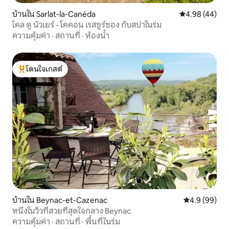
บ้านใน Sarlat-la-Canéda
คะแนนเฉลี่ย 4.
4.98 (44)
โคล ดู นัวเยร์ - โคคอน เรสซูร์ซอง กับสปาในร่ม
ความคุ้มค่า
·
สถานที่
·
ห้องน้ำ
โดนใจเกสต์
โดนใจเกสต์ที่สุด
บ้านใน Beynac-et-Cazenac
คะแนนเฉลี่ย 4
4.9 (99)
หนึ่งในวิวที่สวยที่สุดใจกลาง Beynac
ความคุ้มค่า
·
สถานที่
·
พื้นที่ในร่ม