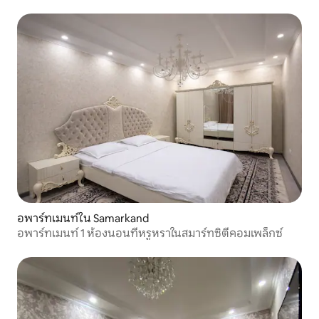
อพาร์ทเมนท์ใน Samarkand
อพาร์ทเมนท์ 1 ห้องนอนที่หรูหราในสมาร์ทซิตี้คอมเพล็กซ์