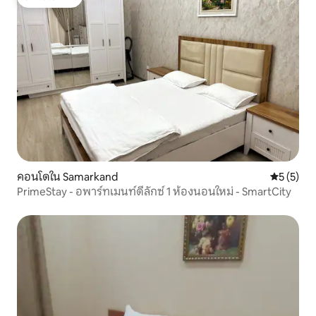
โดนใจเกสต์
คอนโดใน Samarkand
คะแนนเฉลี่
5 (5)
PrimeStay - อพาร์ทเมนท์ดีลักซ์ 1 ห้องนอนใหม่ - SmartCity