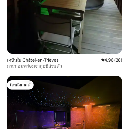
เคบินใน Châtel-en-Trièves
คะแนนเฉลี่ย 4.
4.96 (28)
กระท่อมพร้อมจากุซซี่ส่วนตัว
โดนใจเกสต์
โดนใจเกสต์