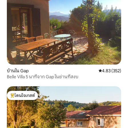
บ้านใน Gap
คะแนนเฉลี่ย 4.8
4.83 (352)
Belle Villa 5 นาทีจาก Gap ในย่านที่สงบ
โดนใจเกสต์
โดนใจเกสต์ที่สุด