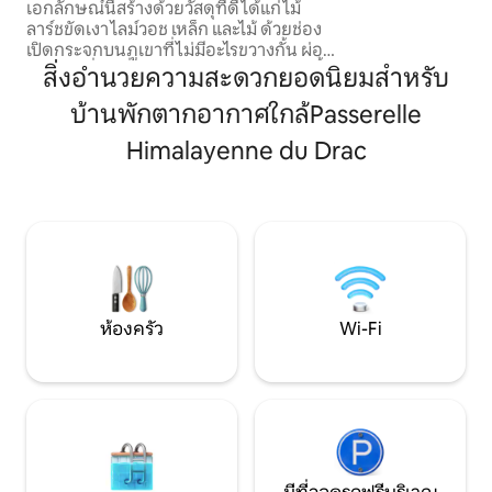
เอกลักษณ์นี้สร้างด้วยวัสดุที่ดี ได้แก่ ไม้
ครบครันสำหรับการเข
ลาร์ชขัดเงา ไลม์วอช เหล็ก และไม้ ด้วยช่อง
ประกอบด้วย: ห้องครัวพร้อมอุปกรณ์ครบ
เปิดกระจกบนภูเขาที่ไม่มีอะไรขวางกั้น ผ่อน
ครัน ห้องนั่งเล่นข
คลายในที่พักที่เงียบสงบและสง่างามแห่งนี้
สิ่งอำนวยความสะดวกยอดนิยมสำหรับ
เชื่อมต่ออินเทอร์เน
ในหุบเขาวาลกูเดอมาร์ที่ได้รับการอนุรักษ์
พร้อมเตียงขนาด 16
บ้านพักตากอากาศใกล้Passerelle
และเป็นธรรมชาติในโอต-อัลป์ การเดินป่า
ฝักบัวอาบน้ำขนาด 1
การเล่นสกีข้ามประเทศ การเดินลุยหิมะ...
ผ้า
Himalayenne du Drac
กิจกรรมมากมายที่อยู่ห่างจากที่พักนักท่อง
เที่ยวขนาดใหญ่ แต่ใกล้ชิดกับธรรมชาติและ
ผู้อยู่อาศัย สถานที่ตั้งอยู่ท่ามกลาง
ธรรมชาติ
ห้องครัว
Wi-Fi