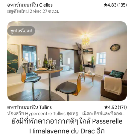
อพาร์ทเมนท์ใน Clelles
คะแนนเฉลี่ย 4.8
4.83 (135)
สตูดิโอใหม่ 2 ห้อง 27 ตร.ม.
ซูเปอร์โฮสต์
ซูเปอร์โฮสต์
อพาร์ทเมนท์ใน Tullins
คะแนนเฉลี่ย 4.9
4.92 (171)
ห้องสวีท Hypercentre Tullins สุดหรู – เน็ตฟลิกซ์และที่จอด
รถ
ยังมีที่พักตากอากาศดีๆ ใกล้ Passerelle
Himalayenne du Drac อีก