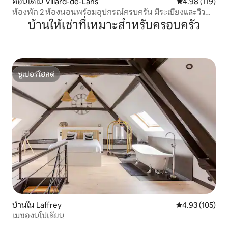
คอนโดใน Villard-de-Lans
คะแนนเฉลี่ย 4.9
4.98 (119)
ห้องพัก 2 ห้องนอนพร้อมอุปกรณ์ครบครัน มีระเบียงและวิว
ภูเขา
บ้านให้เช่าที่เหมาะสำหรับครอบครัว
ซูเปอร์โฮสต์
ซูเปอร์โฮสต์
บ้านใน Laffrey
คะแนนเฉลี่ย 4.9
4.93 (105)
เมซองนโปเลียน