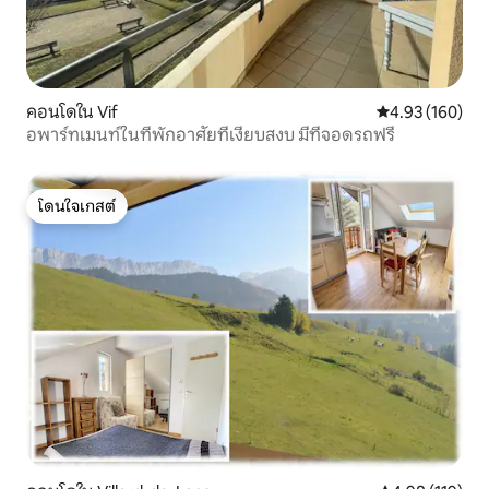
คอนโดใน Vif
คะแนนเฉลี่ย 4.9
4.93 (160)
อพาร์ทเมนท์ในที่พักอาศัยที่เงียบสงบ มีที่จอดรถฟรี
โดนใจเกสต์
โดนใจเกสต์