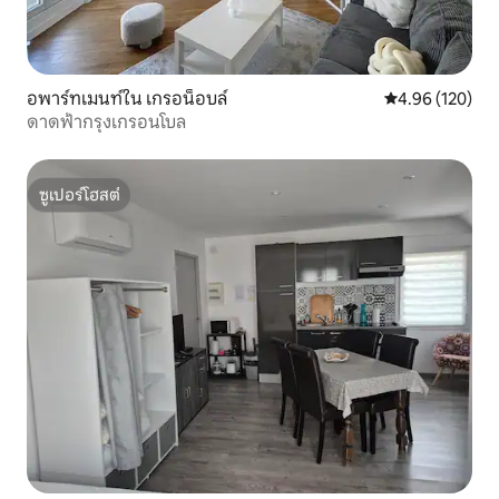
อพาร์ทเมนท์ใน เกรอน็อบล์
คะแนนเฉลี่ย 4.9
4.96 (120)
ดาดฟ้ากรุงเกรอนโบล
ซูเปอร์โฮสต์
ซูเปอร์โฮสต์