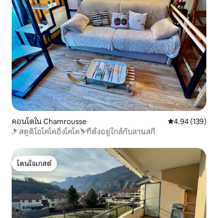
คอนโดใน Chamrousse
คะแนนเฉลี่ย 4.9
4.94 (139)
🎿สตูดิโอโคโคอิ้งโคโค⛷ที่ตั้งอยู่ใกล้กับลานสกี
โดนใจเกสต์
โดนใจเกสต์