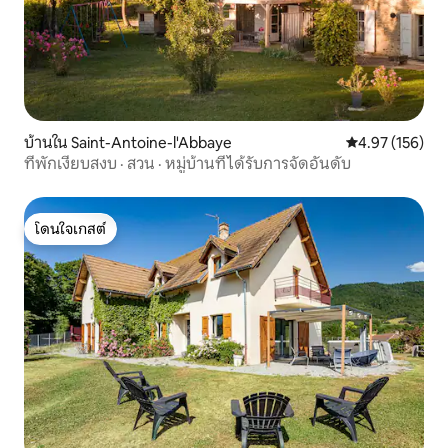
บ้านใน Saint-Antoine-l'Abbaye
คะแนนเฉลี่ย 4.9
4.97 (156)
ที่พักเงียบสงบ · สวน · หมู่บ้านที่ได้รับการจัดอันดับ
โดนใจเกสต์
โดนใจเกสต์