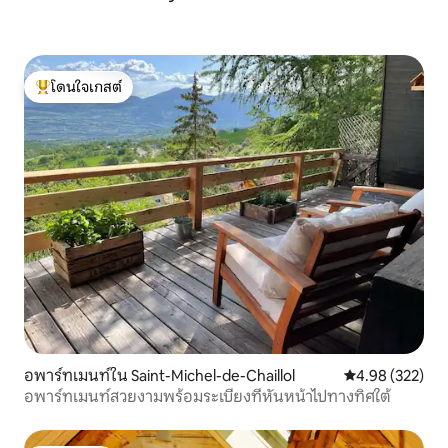
โดนใจเกสต์
โดนใจเกสต์ที่สุด
อพาร์ทเมนท์ใน Saint-Michel-de-Chaillol
คะแนนเฉลี่ย 4.9
4.98 (322)
อพาร์ทเมนท์สวยงามพร้อมระเบียงที่หันหน้าไปทางทิศใต้