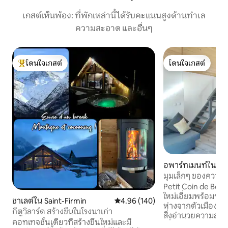
เกสต์เห็นพ้อง: ที่พักเหล่านี้ได้รับคะแนนสูงด้านทำเล
ความสะอาด และอื่นๆ
โดนใจเกสต์
โดนใจเกสต์
โดนใจเกสต์ที่สุด
โดนใจเกสต์
อพาร์ทเมนท์ใน Susv
มุมเล็กๆ ของความส
อากาศ ระเบียง และ
Petit Coin de Bon
ใหม่เอี่ยมพร้อมระเ
ชาเลต์ใน Saint-Firmin
คะแนนเฉลี่ย 4.96 จาก 5, 140 รีวิว
4.96 (140)
ห่างจากตัวเมือง 5 นาที สตูดิโอสว่
กีตูวิลาร์ด สร้างขึ้นในโรงนาเก่า
สิ่งอำนวยความสะดว
คอทเทจชั้นเดียวที่สร้างขึ้นใหม่และมี
เอี่ยมและอบอุ่น ม