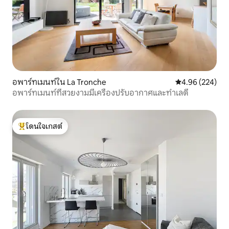
อพาร์ทเมนท์ใน La Tronche
คะแนนเฉลี่ย 4.96
4.96 (224)
อพาร์ทเมนท์ที่สวยงามมีเครื่องปรับอากาศและทำเลดี
โดนใจเกสต์
โดนใจเกสต์ที่สุด