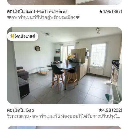
คอนโดใน Saint-Martin-d'Hères
คะแนนเฉลี่ย 4.9
4.95 (387)
♥️อพาร์ทเมนท์ที่น่าอยู่พร้อมระเบียง♥️
โดนใจเกสต์
โดนใจเกสต์ที่สุด
คอนโดใน Gap
คะแนนเฉลี่ย 4.98
4.98 (202)
วิวทะเลสาบ • อพาร์ทเมนท์ 2 ห้องนอนที่ได้รับการปรับปรุงใหม่
• ที่จอดรถที่มีระบบรักษาความปลอดภัย • รองรับได้ 4 คน