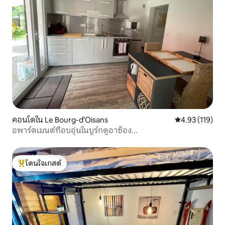
คอนโดใน Le Bourg-d'Oisans
คะแนนเฉลี่ย 4.9
4.93 (119)
อพาร์ตเมนต์ที่อบอุ่นในบูร์กดูอาซ็อง...
โดนใจเกสต์
โดนใจเกสต์ที่สุด