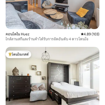
คอนโดใน Huez
คะแนนเฉลี่ย 4.8
4.89 (103)
ใกล้ลานสกีและร้านค้า ได้รับการจัดอันดับ 4 ดาว โดนใจ
โดนใจเกสต์
โดนใจเกสต์ที่สุด