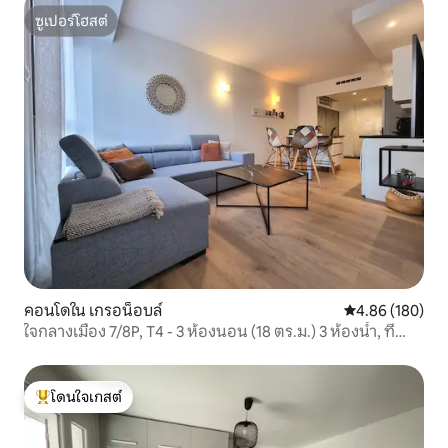
ซูเปอร์โฮสต์
ซูเปอร์โฮสต์
คอนโดใน เกรอน็อบล์
คะแนนเฉลี่ย 4.8
4.86 (180)
ใจกลางเมือง 7/8P, T4 - 3 ห้องนอน (18 ตร.ม.) 3 ห้องน้ำ, ที่
จอดรถ
โดนใจเกสต์
โดนใจเกสต์ที่สุด