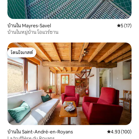
บ้านใน Mayres-Savel
คะแนนเฉลี่ย
5 (17)
บ้านในหมู่บ้าน โอแวร์ซาน
โดนใจเกสต์
โดนใจเกสต์
บ้านใน Saint-André-en-Royans
คะแนนเฉลี่ย 4.9
4.93 (100)
La truffière du Royans