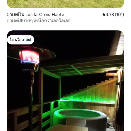
ชาเลต์ใน Lus-la-Croix-Haute
คะแนนเฉลี่ย 4.7
4.78 (101)
ชาเลต์สบายๆ เหนือกว่าเลอวิลเลจ
โดนใจเกสต์
โดนใจเกสต์