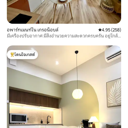
อพาร์ทเมนท์ใน เกรอน็อบล์
คะแนนเฉลี่ย 4.9
4.95 (258)
มีเครื่องปรับอากาศ มีสิ่งอำนวยความสะดวกครบครัน อยู่ใกล้
ใจกลางเมืองและสถานีรถไฟ
โดนใจเกสต์
โดนใจเกสต์ที่สุด