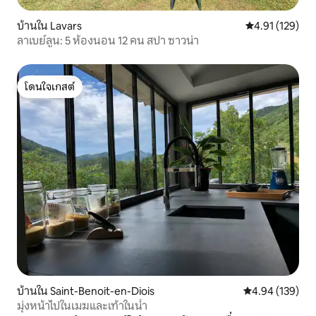
บ้านใน Lavars
คะแนนเฉลี่ย 4.9
4.91 (129)
ลาเบย์ลูน: 5 ห้องนอน 12 คน สปา ซาวน่า
โดนใจเกสต์
โดนใจเกสต์
บ้านใน Saint-Benoit-en-Diois
คะแนนเฉลี่ย 4.9
4.94 (139)
มุ่งหน้าไปในเมฆและเท้าในน้ำ