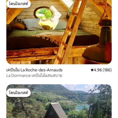
โดนใจเกสต์
โดนใจเกสต์
เคบินใน La Roche-des-Arnauds
คะแนนเฉลี่ย 4.9
4.96 (186)
La Dormance เคบินไม้แสนสบาย
โดนใจเกสต์
โดนใจเกสต์