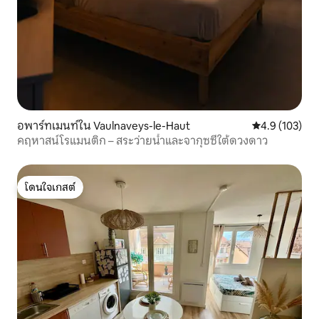
อพาร์ทเมนท์ใน Vaulnaveys-le-Haut
คะแนนเฉลี่ย 4.
4.9 (103)
คฤหาสน์โรแมนติก – สระว่ายน้ำและจากุซซี่ใต้ดวงดาว
โดนใจเกสต์
โดนใจเกสต์