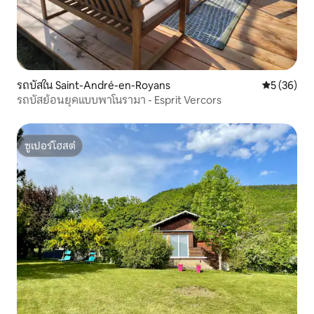
รถบัสใน Saint-André-en-Royans
คะแนนเฉลี่ย
5 (36)
รถบัสย้อนยุคแบบพาโนรามา - Esprit Vercors
ซูเปอร์โฮสต์
ซูเปอร์โฮสต์