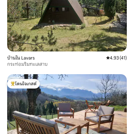
บ้านใน Lavars
คะแนนเฉลี่ย 4.
4.93 (41)
กระท่อมริมทะเลสาบ
โดนใจเกสต์
โดนใจเกสต์ที่สุด