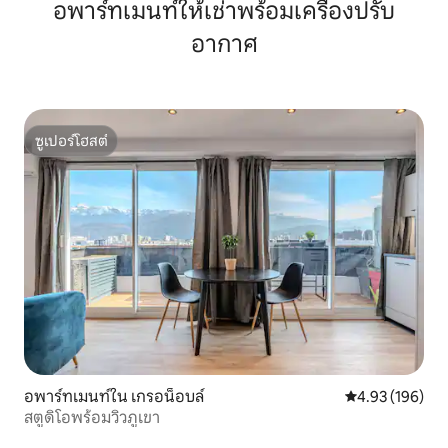
อพาร์ทเมนท์ให้เช่าพร้อมเครื่องปรับ
อากาศ
ซูเปอร์โฮสต์
ซูเปอร์โฮสต์
อพาร์ทเมนท์ใน เกรอน็อบล์
คะแนนเฉลี่ย 4.9
4.93 (196)
สตูดิโอพร้อมวิวภูเขา