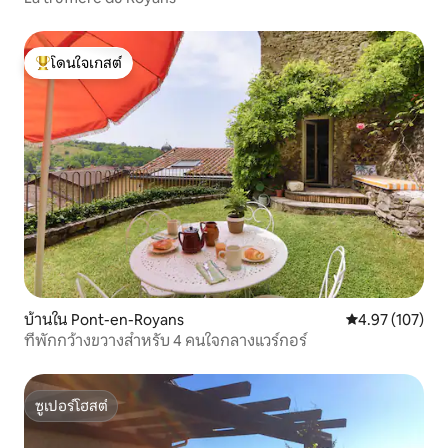
โดนใจเกสต์
โดนใจเกสต์ที่สุด
บ้านใน Pont-en-Royans
คะแนนเฉลี่ย 4.9
4.97 (107)
ที่พักกว้างขวางสำหรับ 4 คนใจกลางแวร์กอร์
ซูเปอร์โฮสต์
ซูเปอร์โฮสต์