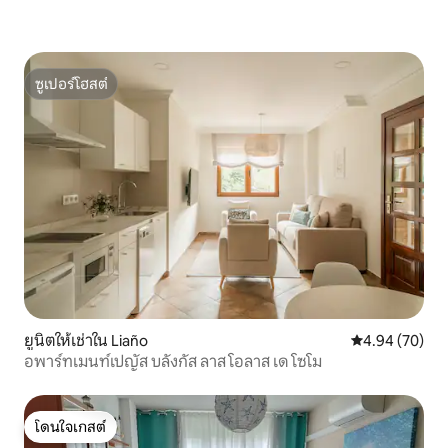
ซูเปอร์โฮสต์
ซูเปอร์โฮสต์
ยูนิตให้เช่าใน Liaño
คะแนนเฉลี่ย 4.
4.94 (70)
อพาร์ทเมนท์เปญัส บลังกัส ลาส โอลาส เด โซโม
โดนใจเกสต์
โดนใจเกสต์