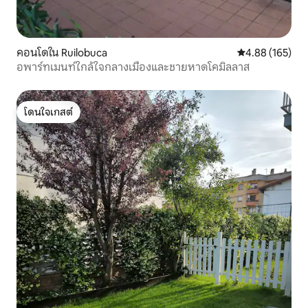
คอนโดใน Ruilobuca
คะแนนเฉลี่ย 4.8
4.88 (165)
อพาร์ทเมนท์ใกล้ใจกลางเมืองและชายหาดโคมิลลาส
โดนใจเกสต์
โดนใจเกสต์