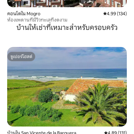
คอนโดใน Mogro
คะแนนเฉลี่ย 4.9
4.99 (134)
ห้องเพดานที่มีวิวทะเลที่งดงาม
บ้านให้เช่าที่เหมาะสำหรับครอบครัว
ซูเปอร์โฮสต์
ซูเปอร์โฮสต์
บ้านใน San Vicente de la Barquera
คะแนนเฉลี่ย 4.8
4.89 (131)