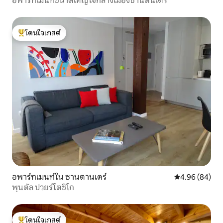
อพาร์ทเมนท์ขนาดใหญ่ใจกลางเมืองซานตันเดร
โดนใจเกสต์
โดนใจเกสต์ที่สุด
อพาร์ทเมนท์ใน ซานตานเดร์
คะแนนเฉลี่ย 4.9
4.96 (84)
พุนตัล ปวยร์โตชิโก
โดนใจเกสต์