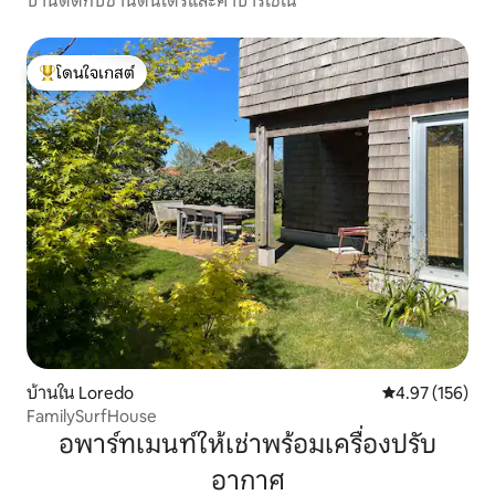
บ้านติดกับซานตันเดร์และคาบาร์เซโน
โดนใจเกสต์
โดนใจเกสต์ที่สุด
บ้านใน Loredo
คะแนนเฉลี่ย 4.9
4.97 (156)
FamilySurfHouse
อพาร์ทเมนท์ให้เช่าพร้อมเครื่องปรับ
อากาศ