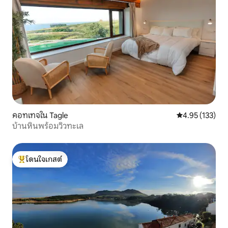
คอทเทจใน Tagle
คะแนนเฉลี่ย 4.9
4.95 (133)
บ้านหินพร้อมวิวทะเล
โดนใจเกสต์
โดนใจเกสต์ที่สุด