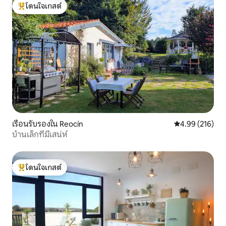
โดนใจเกสต์
โดนใจเกสต์ที่สุด
เรือนรับรองใน Reocín
คะแนนเฉลี่ย 4.9
4.99 (216)
บ้านเล็กที่มีเสน่ห์
โดนใจเกสต์
โดนใจเกสต์ที่สุด