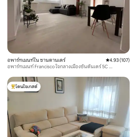
อพาร์ทเมนท์ใน ซานตานเดร์
คะแนนเฉลี่ย 4.9
4.93 (107)
อพาร์ทเมนท์ Francisco ใจกลางเมืองซันตันเดร์ 5C ...
โดนใจเกสต์
โดนใจเกสต์ที่สุด