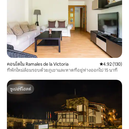
คอนโดใน Ramales de la Victoria
คะแนนเฉลี่ย 4.9
4.92 (130)
ที่พักใหม่ล้อมรอบด้วยภูเขาและหาดที่อยู่ห่างออกไป 15 นาที
ซูเปอร์โฮสต์
ซูเปอร์โฮสต์