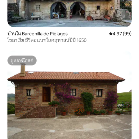
บ้านใน Barcenilla de Piélagos
คะแนนเฉลี่ย 4.
4.97 (99)
โซลาเรีย ชีวิตชนบทในคฤหาสน์ปีปี 1650
ซูเปอร์โฮสต์
ซูเปอร์โฮสต์