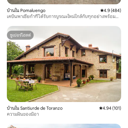
บ้านใน Pomaluengo
คะแนนเฉลี่ย 4.
4.9 (484)
เคบินพาเซียก้าที่ได้รับการบูรณะใหม่ใกล้กับทุกอย่างพร้อม
WI-FI
ซูเปอร์โฮสต์
ซูเปอร์โฮสต์
บ้านใน Santiurde de Toranzo
คะแนนเฉลี่ย 4.9
4.94 (101)
ความฝันของมิอา