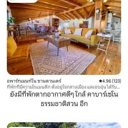
โดนใจเกสต์ที่สุด
อพาร์ทเมนท์ใน ซานตานเดร์
คะแนนเฉลี่ย 4.9
4.96 (123)
ที่พักที่มีความโรแมนติก ตั้งอยู่ใจกลางเมือง และอบอุ่น ได้รับ
การยกย่องอย่างมาก
ยังมีที่พักตากอากาศดีๆ ใกล้ คาบาร์เซโน
ธรรมชาติสวน อีก