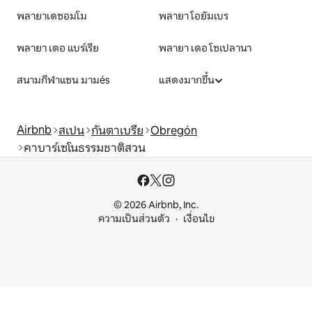
พลายาเดซอมโม
พลายา โอยัมเบร
พลายา เดอ แบร์เรีย
พลายา เดอ โซเปลานา
สนามกีฬาแซน มามés
แสดงมากขึ้น
Airbnb
สเปน
กันตาเบรีย
Obregón
คาบาร์เซโนธรรมชาติสวน
© 2026 Airbnb, Inc.
ความเป็นส่วนตัว
เงื่อนไข