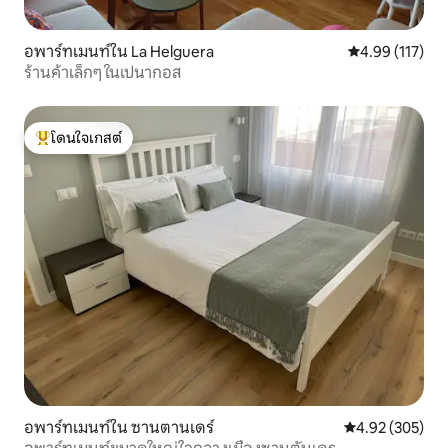
อพาร์ทเมนท์ใน La Helguera
คะแนนเฉลี่ย 4.9
4.99 (117)
ร้านค้าเล็กๆ ในเปนากอส
โดนใจเกสต์
โดนใจเกสต์ที่สุด
อพาร์ทเมนท์ใน ซานตานเดร์
คะแนนเฉลี่ย 4.9
4.92 (305)