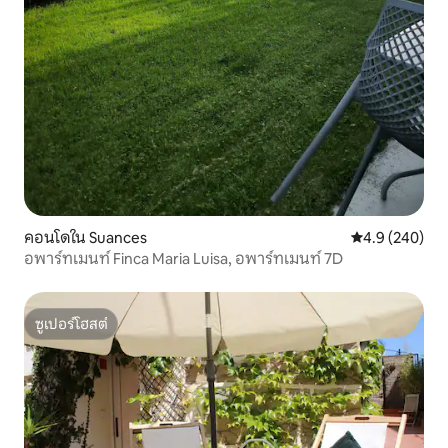
คอนโดใน Suances
คะแนนเฉลี่ย 4.
4.9 (240)
อพาร์ทเมนท์ Finca Maria Luisa, อพาร์ทเมนท์ 7D
ซูเปอร์โฮสต์
ซูเปอร์โฮสต์