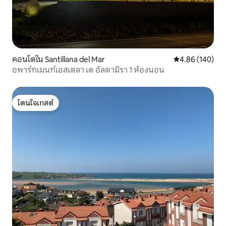
คอนโดใน Santillana del Mar
คะแนนเฉลี่ย 4.8
4.86 (140)
อพาร์ทเมนท์เอสเตลา เด อัลตามิรา 1 ห้องนอน
โดนใจเกสต์
โดนใจเกสต์