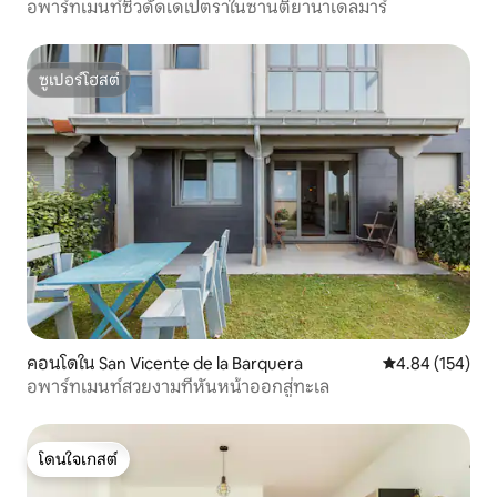
อพาร์ทเมนท์ซิวดัดเดเปตราในซานติยานาเดลมาร์
ซูเปอร์โฮสต์
ซูเปอร์โฮสต์
คอนโดใน San Vicente de la Barquera
คะแนนเฉลี่ย 4.8
4.84 (154)
อพาร์ทเมนท์สวยงามที่หันหน้าออกสู่ทะเล
โดนใจเกสต์
โดนใจเกสต์