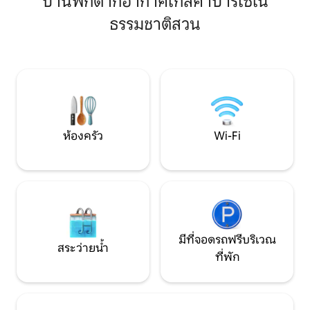
บ้านพักตากอากาศใกล้คาบาร์เซโน
อ่างอาบน้ำที่มีหน้า
และอยู่ใกล้กับซานติยานาเดลมาร์และซัน
พร้อมวิวที่ไม่มีใคร
ธรรมชาติสวน
ตันเดอร์ ที่นี่เป็นสถานที่พักผ่อนที่สมบูรณ์
อาหารกลางแจ้งที่มี
แบบสำหรับการผ่อนคลาย แบ่งปันช่วงเวลา
น้ำพุและป่ามหัศจรรย
พิเศษ และเพลิดเพลินกับคันตาเบรียที่แท้
ให้ลมกระซิบผ่านกิ่
จริง
โรแมนติกที่สุดเท่าท
ห้องครัว
Wi-Fi
มีที่จอดรถฟรีบริเวณ
สระว่ายน้ำ
ที่พัก