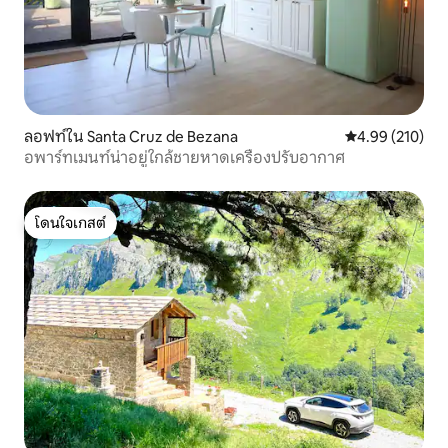
ลอฟท์ใน Santa Cruz de Bezana
คะแนนเฉลี่ย 4.9
4.99 (210)
อพาร์ทเมนท์น่าอยู่ใกล้ชายหาดเครื่องปรับอากาศ
โดนใจเกสต์
โดนใจเกสต์