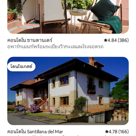
คอนโดใน ซานตานเดร์
คะแนนเฉลี่ย 4.84
4.84 (386)
อพาร์ทเมนท์พร้อมระเบียงวิวทะเลและโรงจอดรถ
โดนใจเกสต์
โดนใจเกสต์
คอนโดใน Santillana del Mar
คะแนนเฉลี่ย 4.7
4.78 (166)