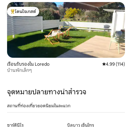
โดนใจเกสต์
โดนใจเกสต์ที่สุด
เรือนรับรองใน Loredo
คะแนนเฉลี่ย 4.9
4.99 (114)
บ้านพักเล็กๆ
จุดหมายปลายทางน่าสำรวจ
สถานที่ท่องเที่ยวยอดนิยมในละแวก
ซาร์ดินีโร
บิลบาว เซ็นโทร