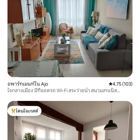
อพาร์ทเมนท์ใน Ajo
คะแนนเฉลี่ย 4.7
4.75 (103)
ใจกลางเมือง มีที่จอดรถ Wi-Fi สระว่ายน้ำ สนามเทนนิส
ชายหาด
โดนใจเกสต์
โดนใจเกสต์ที่สุด