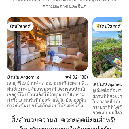
ความสะอาด และอื่นๆ
โดนใจเกสต์
โดนใจเกสต์
โดนใจเกสต์
โดนใจเกสต์ที่สุด
บ้านใน Argomilla
คะแนนเฉลี่ย 4.92 จาก 5, 136 รีวิว
4.92 (136)
เอลกูร์ริโย บ้านพักตากอากาศที่สวยงามติด
เคบินใน Ajanedo
กับคาบาร์เซโน
ตื่นขึ้นมาพบกับธรรมชาติที่ล้อมรอบบ้านใน
จูเลียตไฮด์อะเวย์ลิ
เอลกูร์รีโย บ้านหลังนี้มีวิวหุบเขาที่สวยงาม
สถานที่ที่สวยงามแ
น่าทึ่ง และในวันที่ท้องฟ้าแจ่มใส ยังมองเห็น
ในอาจาเนโดคันตาเบ
อ่าวซันตันเดอร์ได้อีกด้วย ที่พักแห่งนี้ตั้งอยู่
ธรรมชาติที่ได้รับสิท
บนไหล่เขา มอบความเงียบสงบ เส้นทางเดิน
ยอดเยี่ยมมีสิ่งอ
ป่า และทิวทัศน์พระอาทิตย์ขึ้นและ
คอทเทจสวยงามพร้
สิ่งอำนวยความสะดวกยอดนิยมสำหรับ
พระอาทิตย์ตกดินที่มีเอกลักษณ์เฉพาะตัว
พร้อมกันสาดหม้อห
ที่นี่อยู่ห่างจากคาบาร์เซโนเพียง 10 นาที