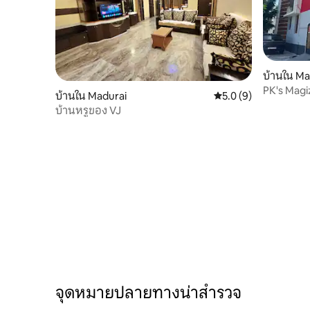
บ้านใน Ma
PK's Mag
บ้านใน Madurai
คะแนนเฉลี่ย 5.0 จาก 5
5.0 (9)
บ้านหรูของ VJ
จุดหมายปลายทางน่าสำรวจ