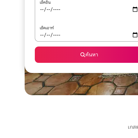
เช็คอิน
เช็คเอาท์
ค้นหา
เกสต