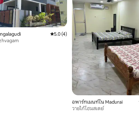
ngalagudi
คะแนนเฉลี่ย 5.0 จาก 5, 4 รีวิว
5.0 (4)
izhvagam
, 9 รีวิว
อพาร์ทเมนท์ใน Madurai
วายไก้โฮมสเตย์