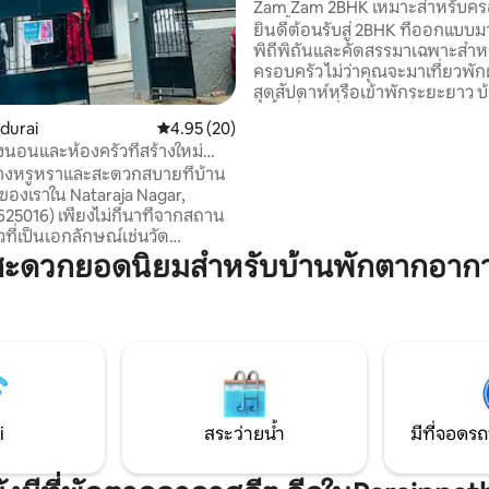
Zam Zam 2BHK เหมาะสำหรับคร
เท่านั้น
ยินดีต้อนรับสู่ 2BHK ที่ออกแบบม
พิถีพิถันและคัดสรรมาเฉพาะสำห
ครอบครัว ไม่ว่าคุณจะมาเที่ยวพัก
สุดสัปดาห์หรือเข้าพักระยะยาว 
มีพื้นที่และสิ่งอำนวยความสะดวก
durai
คะแนนเฉลี่ย 4.95 จาก 5, 20 รีวิว
4.95 (20)
ต้องการเพื่อการพักผ่อน ทำไมคร
องนอนและห้องครัวที่สร้างใหม่
ชอบเข้าพักกับเรา: 1. ห้องนอนขนาดใหญ่ 2
ดูไร
่างหรูหราและสะดวกสบายที่บ้าน
ห้องที่รองรับผู้ใหญ่ได้ 4 คนพร้อ
ของเราใน Nataraja Nagar,
ผ้าปูที่นอนระดับพรีเมียมและพื้นท
625016) เพียงไม่กี่นาทีจากสถาน
มากมาย 2. ย่านที่ปลอดภัยและเป็นมิตรกับ
่ยวที่เป็นเอกลักษณ์เช่นวัด
ครอบครัว 3. ห้องนั่งเล่นที่อบอุ่นพร้อมเตียง
i Amman พระราชวัง Thirumalai
โซฟาเหมาะสำหรับการพักผ่อน ก
สะดวกยอดนิยมสำหรับบ้านพักตากอากา
และพิพิธภัณฑ์คานธีที่พักของเรา
หรือดูหนังยามค่ำคืน 4. ความสะดวกสบาย
ข้าถึงทุกสิ่งที่ Madurai ให้บริการ
ระดับพรีเมียมในราคาประหยัด
่ายดาย เพลิดเพลินกับอาหารริม
ีวิตชีวาแหล่งช้อปปิ้งและวัฒนธรรม
ิมถนนบายพาสเดินเพียงไม่กี่นาทีก็
ิ่งอำนวยความสะดวกที่ทันสมัยและ
ที่ผ่อนคลายคุณจะเพลิดเพลินไป
พักที่น่าจดจำ จองวันนี้เพื่อ
i
สระว่ายน้ำ
มีที่จอดรถ
์ที่น่าประทับใจในมาดูไร!