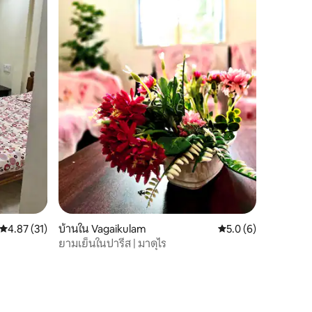
คะแนนเฉลี่ย 4.87 จาก 5, 31 รีวิว
4.87 (31)
บ้านใน Vagaikulam
คะแนนเฉลี่ย 5.0 จาก 5
5.0 (6)
ยามเย็นในปารีส | มาดุไร