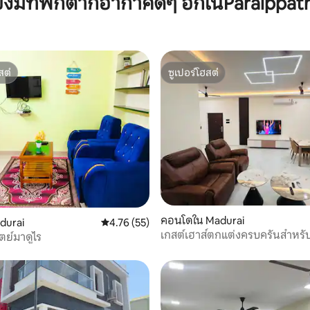
ยังมีที่พักตากอากาศดีๆ อีกในParaippath
สต์
ซูเปอร์โฮสต์
สต์
ซูเปอร์โฮสต์
78 รีวิว
คอนโดใน Madurai
durai
คะแนนเฉลี่ย 4.76 จาก 5, 55 รีวิว
4.76 (55)
เกสต์เฮาส์ตกแต่งครบครันสำหรั
ย์มาดูไร
เหตุผลและทุกฤดูกาล