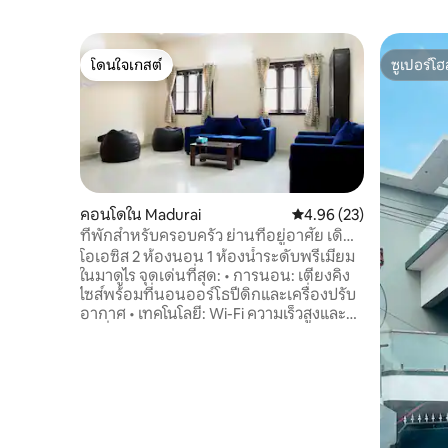
โดนใจเกสต์
ซูเปอร์โฮ
โดนใจเกสต์
ซูเปอร์โฮ
คอนโดใน Madurai
คะแนนเฉลี่ย 4.96 จาก 5, 
4.96 (23)
ที่พักสำหรับครอบครัว ย่านที่อยู่อาศัย เดิน
ทางไปเมืองได้ง่าย
โอเอซิส 2 ห้องนอน 1 ห้องน้ำระดับพรีเมี่ยม
ในมาดูไร จุดเด่นที่สุด: • การนอน: เตียงคิง
ไซส์พร้อมที่นอนออร์โธปีดิกและเครื่องปรับ
อากาศ • เทคโนโลยี: Wi-Fi ความเร็วสูงและ
ทีวีที่รองรับ OTT • ห้องครัว: ทำงานได้อย่าง
สมบูรณ์พร้อมตู้เย็นและเตาแม่เหล็กไฟฟ้า •
บริการซักรีด: เครื่องซักผ้าในห้องพัก • ความ
ปลอดภัย: กล้องวงจรปิดและที่จอดรถยนต์/
จักรยานส่วนตัว ทำเลดี: • เดินเพียงไม่กี่ก้าว
ถึงถนนบายพาส (ช้อปปิ้งและรับประทาน
อาหาร) • 3 กม. ถึงสถานีรถไฟ/ป้ายรถเมล์ •