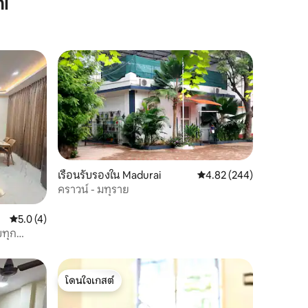
i
เรือนรับรองใน Madurai
คะแนนเฉลี่ย 4.82 จาก 5, 
4.82 (244)
คราวน์ - มทุราย
คะแนนเฉลี่ย 5.0 จาก 5, 4 รีวิว
5.0 (4)
บทุก
โดนใจเกสต์
โดนใจเกสต์