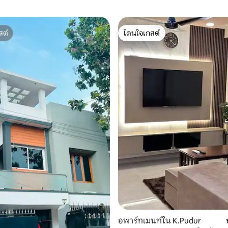
สต์
โดนใจเกสต์
สต์
โดนใจเกสต์
23 รีวิว
อพาร์ทเมนท์ใน K.Pudur