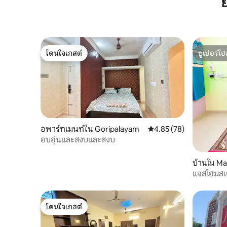
โดนใจเกสต์
ซูเปอร์โฮ
โดนใจเกสต์
ซูเปอร์โฮ
อพาร์ทเมนท์ใน Goripalayam
คะแนนเฉลี่ย 4.85 จาก 5, 
4.85 (78)
อบอุ่นและสงบและสงบ
บ้านใน Ma
แจสโฮมสเต
โดนใจเกสต์
โดนใจเกสต์