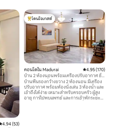
บ้านใน K
โดนใจเกสต์
โดนใจ
มาดูรา วี
โดนใจเกสต์ที่สุด
โดนใจเกส
ของอบิเช
ยินดีต้อนรั
บัตรประจำ
ห้ามสูบบุ
เสียงดังใ
คืนเป็นอ
ยกเลิกการเข้า
บ้านของเ
เดียว สาม
คอนโดใน Madurai
คะแนนเฉลี่ย 4.95 จาก 5, 
4.95 (170)
เครื่องพร
บ้าน 2 ห้องนอนพร้อมเครื่องปรับอากาศ ชั้น
เครื่องใช
ล่าง | 3 ห้องน้ำ • ระบบสำรองไฟฟ้า
บ้านพื้นรองกว้างขวาง 2 ห้องนอน มีเครื่อง
กาต้มน้ำแ
ปรับอากาศ พร้อมห้องนั่งเล่น 3 ห้องน้ำ และ
ปิดเครื่อ
เข้าถึงได้ง่าย เหมาะสำหรับครอบครัว ผู้สูง
เกินพิกั
อายุ การไปพบแพทย์ และการเข้าพักระยะ
ยาว นอนได้สูงสุด 8 คนโดยมีเครื่องนอน
เสริม มีราคาพิเศษสำหรับการเข้าพักระยะ
ยาว ตั้งอยู่ในพื้นที่อยู่อาศัยที่เงียบสงบ ใกล้
กับวัดและโรงพยาบาล บ้านหลังนี้มีห้องครัว
คะแนนเฉลี่ย 4.94 จาก 5, 53 รีวิว
4.94 (53)
พื้นที่รับประทานอาหาร และพื้นที่ทำงาน