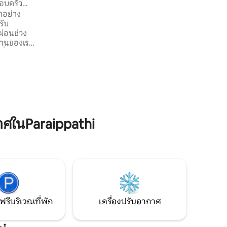
อบครัว
แยกต่างหาก มีห้องเงียบสงบสำหรับการ
าอย่าง
สวดมนต์โดยเฉพาะ Wi-Fi ที่จอดรถส่วนตัว
รับ
และไฟสำรองสำหรับไฟ พัดลมและเต้ารับ
ผ่อนช่วง
เพิ่มความสะดวกสบายในชีวิตประจำวัน
บ้านของเรา
ที่คุณ
อบครัวถึง
ม
ี่เก็บของ
ารอ่าน
ศในParaippathi
ฟรีบริเวณที่พัก
เครื่องปรับอากาศ