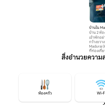
4 กม. ถึงวัดมีนากษีอัมมาน รวมความ
สะดวกสบาย ความปลอดภัย และความช่วย
เหลือในการเดินทางแล้ว!
บ้านใน Ma
บ้าน 2 ห้
สไตล์ - มา
เข้าพักอย
กว้างขวาง
Madurai (
ที่ท่องเที
Meenaksh
สิ่งอำนวยความ
Nayakkar 
ช่วยให้คุณเ
ได้อย่างง
ถนนที่มีช
ท้องถิ่นร
ถึง ด้วยส
บรรยากาศ
กับการเข้า
ห้องครัว
Wi-F
ประสบการณ