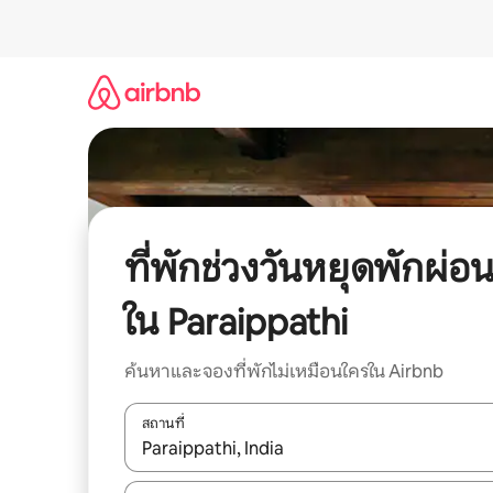
ข้าม
ไป
ยัง
เนื้อหา
ที่พักช่วงวันหยุดพักผ่อ
ใน Paraippathi
ค้นหาและจองที่พักไม่เหมือนใครใน Airbnb
สถานที่
ใช้ลูกศรขึ้นลง หรือใช้การสัมผัสหรือปัด เพื่อสำรวจผ