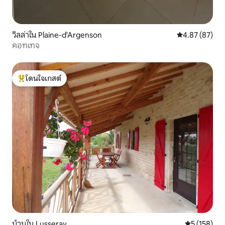
วิลล่าใน Plaine-d'Argenson
คะแนนเฉลี่ย 4.
4.87 (87)
คอทเทจ
โดนใจเกสต์
โดนใจเกสต์ที่สุด
บ้านใน Lusseray
คะแนนเฉลี่ย 
5 (158)