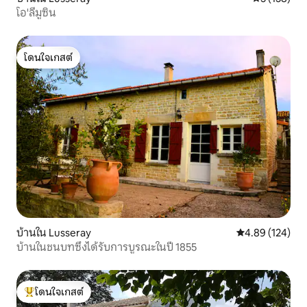
โอ'ลีมูซิน
โดนใจเกสต์
โดนใจเกสต์
บ้านใน Lusseray
คะแนนเฉลี่ย 4.8
4.89 (124)
บ้านในชนบทซึ่งได้รับการบูรณะในปี 1855
โดนใจเกสต์
โดนใจเกสต์ที่สุด