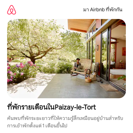
ข้าม
ไป
มา Airbnb ที่พักกัน
ยัง
เนื้อหา
ที่พักรายเดือนในPaizay-le-Tort
ค้นพบที่พักระยะยาวที่ให้ความรู้สึกเหมือนอยู่บ้านสำหรับ
การเข้าพักตั้งแต่ 1 เดือนขึ้นไป