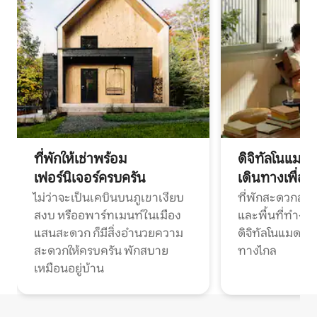
ที่พักให้เช่าพร้อม
ดิจิทัลโนแมด
เฟอร์นิเจอร์ครบครัน
เดินทางเพื่อ
ไม่ว่าจะเป็นเคบินบนภูเขาเงียบ
ที่พักสะดวกสบา
สงบ หรืออพาร์ทเมนท์ในเมือง
และพื้นที่ทำงา
แสนสะดวก ก็มีสิ่งอำนวยความ
ดิจิทัลโนแมดแ
สะดวกให้ครบครัน พักสบาย
ทางไกล
เหมือนอยู่บ้าน