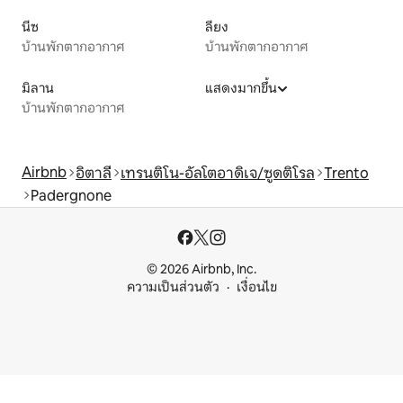
นีซ
ลียง
บ้านพักตากอากาศ
บ้านพักตากอากาศ
มิลาน
แสดงมากขึ้น
บ้านพักตากอากาศ
Airbnb
อิตาลี
เทรนติโน-อัลโตอาดิเจ/ซูดติโรล
Trento
Padergnone
© 2026 Airbnb, Inc.
ความเป็นส่วนตัว
เงื่อนไข