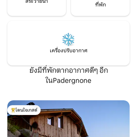
สระว่ายน้ำ
ที่พัก
เครื่องปรับอากาศ
ยังมีที่พักตากอากาศดีๆ อีก
ในPadergnone
โดนใจเกสต์
โดนใจเกสต์ที่สุด