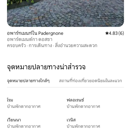
อพาร์ทเมนท์ใน Padergnone
คะแนนเฉลี่ย 4
4.83 (6)
อพาร์ตเมนต์กา ดอสซา
ครอบครัว
·
การเดินทาง
·
สิ่งอำนวยความสะดวก
จุดหมายปลายทางน่าสำรวจ
จุดหมายปลายทางใกล้ๆ
สถานที่ท่องเที่ยวยอดนิยมในละแวก
โรม
ฟลอเรนซ์
บ้านพักตากอากาศ
บ้านพักตากอากาศ
เวียนนา
เวนิส
บ้านพักตากอากาศ
บ้านพักตากอากาศ