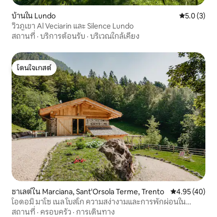
บ้านใน Lundo
คะแนนเฉลี่ย 
5.0 (3)
วิวภูเขา Al Veciarin และ Silence Lundo
สถานที่
·
บริการต้อนรับ
·
บริเวณใกล้เคียง
โดนใจเกสต์
โดนใจเกสต์
ชาเลต์ใน Marciana, Sant'Orsola Terme, Trento
คะแนนเฉลี่ย 4.
4.95 (40)
โอดอมิ มาโซ เนล โบสโก ความสง่างามและการพักผ่อนใน
ธรรมชาติ
สถานที่
·
ครอบครัว
·
การเดินทาง