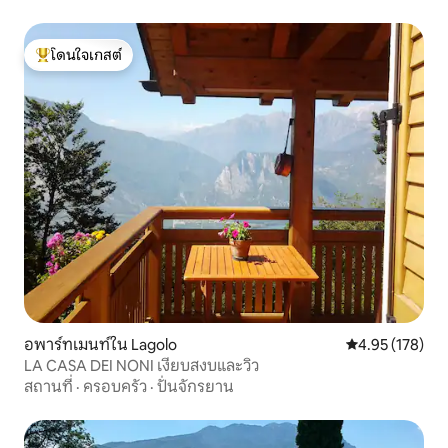
โดนใจเกสต์
โดนใจเกสต์ที่สุด
อพาร์ทเมนท์ใน Lagolo
คะแนนเฉลี่ย 4.9
4.95 (178)
LA CASA DEI NONI เงียบสงบและวิว
สถานที่
·
ครอบครัว
·
ปั่นจักรยาน