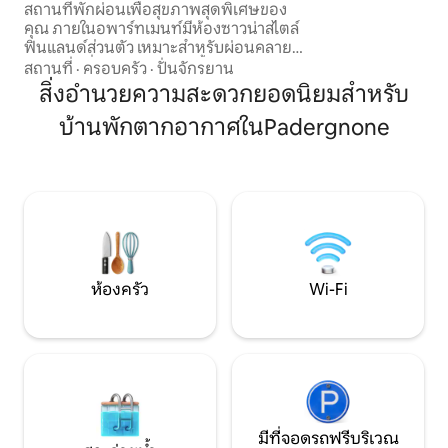
สถานที่พักผ่อนเพื่อสุขภาพสุดพิเศษของ
เหมาะสำหรับการเพ
คุณ ภายในอพาร์ทเมนท์มีห้องซาวน่าสไตล์
กลางแจ้งแม้ในช่วงเ
ฟินแลนด์ส่วนตัว เหมาะสำหรับผ่อนคลาย
เนื่องจากมีพื้นที่ร่มร
หลังจากเที่ยวชมธรรมชาติทั้งวัน ด้านนอก
สถานที่
·
ครอบครัว
·
ปั่นจักรยาน
มีอ่างน้ำร้อนกลางแจ้งที่มีเครื่องทำความ
สิ่งอำนวยความสะดวกยอดนิยมสำหรับ
ร้อนรอให้คุณได้ใช้สิทธิพิเศษนี้ เพื่อให้คุณได้
บ้านพักตากอากาศในPadergnone
ผ่อนคลายอย่างแท้จริงในบรรยากาศที่เงียบ
สงบตลอดทั้งปี ที่พักมีทางเข้าส่วนตัวและ
ออกแบบมาเพื่อให้ความเป็นส่วนตัวอย่าง
สมบูรณ์ ตกแต่งอย่างพิถีพิถันและมี
อุปกรณ์ครบครัน ทำให้มั่นใจได้ถึงความ
สะดวกสบายและความเป็นอิสระ พร้อมห้อง
ครัวที่ใช้งานได้ดีและพื้นที่ต้อนรับ ห้องนอน
ที่หรูหราและอบอุ่นเป็นหัวใจของสภาพ
แวดล้อมที่คำนึงถึงความเป็นอยู่ที่ดีของคุณ
ห้องครัว
Wi-Fi
เป็นหลัก เพื่อให้ประสบการณ์สมบูรณ์:
ระเบียงเล็กๆ สำหรับพักผ่อนกลางแจ้ง และ
ที่จอดรถส่วนตัวภายในที่พักเพื่อความ
สะดวกสบายโดยรวม
มีที่จอดรถฟรีบริเวณ