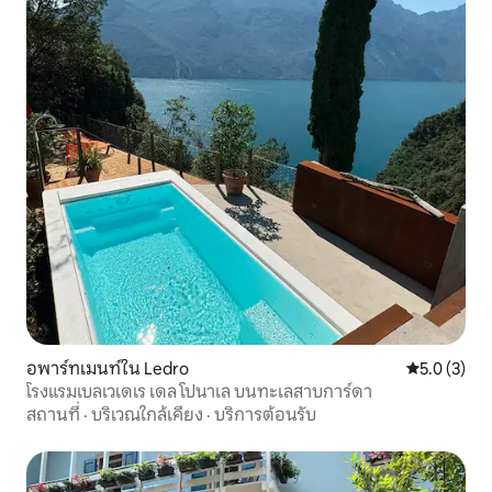
อพาร์ทเมนท์ใน Ledro
คะแนนเฉลี่ย 
5.0 (3)
โรงแรมเบลเวเดเร เดล โปนาเล บนทะเลสาบการ์ดา
สถานที่
·
บริเวณใกล้เคียง
·
บริการต้อนรับ