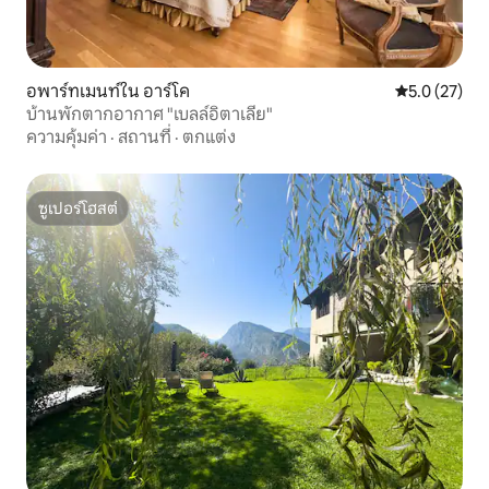
อพาร์ทเมนท์ใน อาร์โค
คะแนนเฉลี่ย 5
5.0 (27)
บ้านพักตากอากาศ "เบลล์อิตาเลีย"
ความคุ้มค่า
·
สถานที่
·
ตกแต่ง
ซูเปอร์โฮสต์
ซูเปอร์โฮสต์