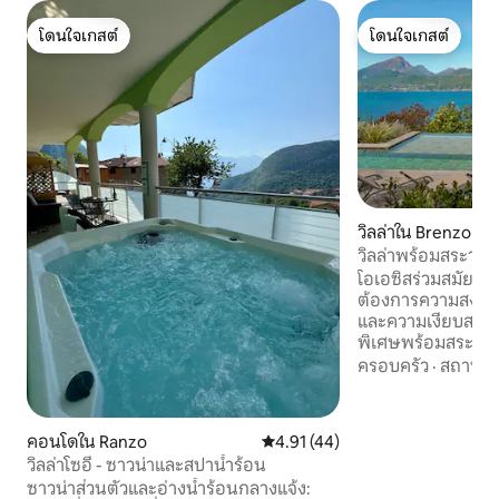
โดนใจเกสต์
โดนใจเกสต์
โดนใจเกสต์
โดนใจเกสต์
วิลล่าใน Brenzone 
วิลล่าพร้อมสระว่าย
ทะเลสาบการ์ดา
โอเอซิสร่วมสมัยที่
ต้องการความสง่างา
และความเงียบสงบอย่
พิเศษพร้อมสระว่ายน
ขนาดใหญ่ ซาวน่าส่
ครอบครัว
·
สถานที่
งดงาม เหมาะสำหรับผ
ต้องการความสะดว
อย่างเต็มที่ โดยรอง
คอนโดใน Ranzo
คะแนนเฉลี่ย 4.91 จาก 5, 44 รีวิว
4.91 (44)
ที่นอนเพิ่มเติม 2 ที่ใน
วิลล่าโซอี้ - ซาวน่าและสปาน้ำร้อน
กลางแจ้งที่น่าอยู่เป
ซาวน่าส่วนตัวและอ่างน้ำร้อนกลางแจ้ง:
หลังคาคลุมพร้อมพื