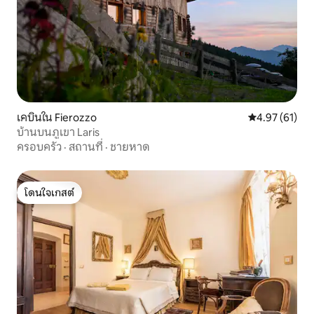
เคบินใน Fierozzo
คะแนนเฉลี่ย 4.
4.97 (61)
บ้านบนภูเขา Laris
ครอบครัว
·
สถานที่
·
ชายหาด
โดนใจเกสต์
โดนใจเกสต์