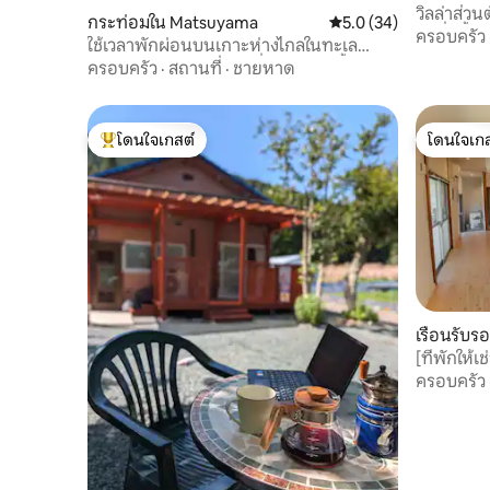
วิลล่าส่วน
กระท่อมใน Matsuyama
คะแนนเฉลี่ย 5.0 จาก 5, 
5.0 (34)
วันซึ่งตั้
ครอบครัว
ใช้เวลาพักผ่อนบนเกาะห่างไกลในทะเล
สะท้อน โรงแรมบ้านเก่าที่มีอ่างอาบน้ำและ
ครอบครัว
·
สถานที่
·
ชายหาด
เตาไฟ Goemon
โดนใจเกสต์
โดนใจเกส
โดนใจเกสต์ที่สุด
โดนใจเกส
เรือนรับร
oka Distri
[ที่พักให้เ
เมืองชิโมอ
ครอบครัว
รถฟรี