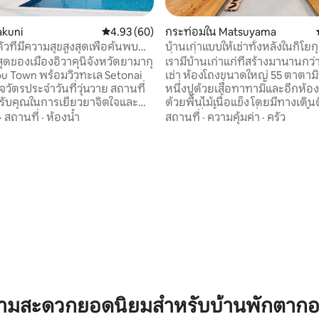
akuni
คะแนนเฉลี่ย 4.93 จาก 5, 60 รีวิว
4.93 (60)
กระท่อมใน Matsuyama
ตัวที่มีความสุขสูงสุดเพื่อค้นพบ
บ้านเก่าแบบให้เช่าทั้งหลังในกิโยกุ
97 รีวิว
องทะเลเซโตะอินไลน์ตะวันตก มี
ที่พักที่คุณสามารถใช้เวลาอย่างส
สุดของเมืองอิวาคุนิจังหวัดยามากุ
เรามีบ้านเก่าแก่ที่สร้างมานานกว่า
ำขนาดใหญ่และห้องซาวน่า จำกัด
ครอบครัวและเพื่อนๆ
ou Town พร้อมวิวทะเล Setonai
เช่า ห้องโถงขนาดใหญ่ 55 ตาตามิที่มีห้อง
่มต่อวัน
วัตรประจำวันที่วุ่นวาย สถานที่
หนึ่งปูด้วยเสื่อทาทามิและอีกห้อง
รับคุณในการเยียวยาจิตใจและ
ด้วยพื้นไม้เนื้อแข็ง โดยมีทางเดิ
์ของท้องฟ้าทะเล
กลาง เมื่อขึ้นบันไดที่สร้างข้ามพื้
·
สถานที่
·
ห้องน้ำ
สถานที่
·
ความคุ้มค่า
·
ครัว
างๆ Seto Inland Sea Sunrise
จะพบกับพื้นที่โล่งกว้างที่เชื่อมต่
า เต็มไปด้วยดวงดาวที่ดูเหมือน
นอนบนชั้นลอยซึ่งเป็นเหมือนห้องลับ
มทะเลที่เงียบ
นอก คุณสามารถเพลิดเพลินกับท
วามสดชื่นในสระว่ายน้ำหรือซาว
Granite และหิน Oshima จาก Imab
ยุดพิเศษที่สามารถเพลิดเพลินได้ที่
เดิน 5 นาทีถึงดาโกะออนเซ็น ออนเ
แก่ที่สุดในญี่ปุ่น รองรับผู้เข้าพักได้สูงสุด 10
ตบาชิ นั่งรถ 3 นาทีหรือเดิน 15
คน หากมีผู้เข้าพักมากกว่า 2 คน จะมีค่าใช้
านีเจอาร์คามิโย ขับรถ 35 นาที
จ่ายเพิ่มเติม ค่าธรรมเนียมเพิ่มเต
อร์เชนจ์ จอดรถได้สูงสุด 3
10,000 เยนต่อคน ●ข้อมูลบริเวณโดย
รอบ● [สถานที่ท่องเที่ยว] สวนโดโกะ ซาก
ฟฟ้า (เป็นไปได้ในลู
ปราสาทยูซึกิ เดิน 2 นาที Dogo 
Honkan เดิน 5 นาที Dogo Onsen
้ (ต้องจองล่วงหน้า 5,000 เยนแยก
no-Yu ใช้เวลาเดิน 7 นาที น้ำพุร้อ
วามสะดวกยอดนิยมสำหรับบ้านพักตากอ
7 นาทีโดยการเดิน ศาลเจ้าอิซารุฮะ ใช้เวลา
องทำความร้อนใต้พื้นห้องนั่งเล่น
เดิน 5 นาที ศาลเจ้ายุ ใช้เวลาเดิน 5 นาท