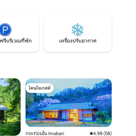
สถานีเจอ
ซึ่งมีอายุ 106 ปีในเมืองท่ามิทสึฮามะในมัตสึ
ที วัดโฮ
ยามะ/โดโฮะ มีโกดังดินผนังสีขาว 4 หลังที่
 วัดอิชิเตะ
สร้างขึ้นในสมัยเอโดะและล้อมรอบด้วยสวน
4 แห่ง เราได้ปรับปรุงทีละน้อย เช่น ผนังดิน
์ท ใช้เวลา
ปูนขาวและรั้วไม้ไผ่เคนนินจิธรรมชาติ และ
าเดิน 10
ฟื้นฟู (อยู่ระหว่างการฟื้นฟู) เป็นโรงแรมบ้าน
เก่าซึ่งในตอนแรกเปิดให้บริการเป็นที่พัก
 ซูเปอร์
ฟรีบริเวณที่พัก
เครื่องปรับอากาศ
สำหรับนักท่องเที่ยวต่างชาติเกือบ 100% เรา
กำลังปรับปรุงอ่างอาบน้ำกึ่งเปิดในโกดังและ
 สถานี JR
บริเวณรอบๆ น้ำเป็นหลัก ■ สวนมอสที่ผ่อน
คลาย ■ มีสวนมอส 3 แห่ง ได้แก่ สวนหน้า
สวนกลาง และสวนหลัง ส่วนน้ำจากบ่อน้ำก็
ไหลไปทุกที่ มีสระน้ำศักดิ์สิทธิ์ บ่อเล็ก บ่อน้ำ
รูปเขากวาง ลำธารเล็กที่ไหลผ่านหินกระเด็น
และในบ่อดอกไม้มีปลาคาร์ปนิซึ, ปลาทอง,
โดนใจเกสต์
ปลามีดากะ, ปลาเทนาโกะ, กุ้งแมงป่อง และ
โดนใจเกสต์
อื่นๆ อาศัยอยู่ และเป็นพื้นที่ธรรมชาติที่นก
ป่ามาเยือน ■ เลานจ์เช็คอิน (คาเฟ่/พื้นที่
อาบน้ำ) มุมของขวัญ ■ คุณสามารถดื่ม
ค็อกเทลแท้ได้ที่ชั้นล่างของเรียเร่ (อาคาร
หลัก) มีมุมขายของที่ระลึก เช่น ของตกแต่ง
ภายใน/เครื่องประดับ/หินธรรมชาติที่นำเข้า
จากต่างประเทศ เช่น ญี่ปุ่นและบาหลี
กระท่อมใน Imabari
คะแนนเฉลี่ย 4.98 จาก 5,
4.98 (58)