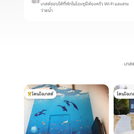
เกสต์ชอบให้ที่พักในโอะซุมีห้องครัว Wi-Fi และสระ
ว่ายน้ำ
เกสต
โดนใจเกสต์
โดนใจเกส
โดนใจเกสต์ที่สุด
โดนใจเกส