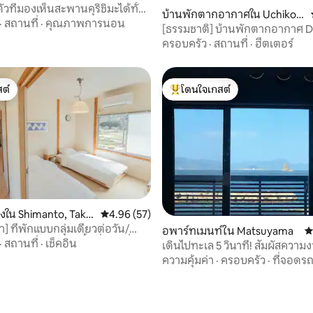
ตัวที่มองเห็นสะพานคุริชิมะได้ทั้ง
34 รีวิว
บ้านพักตากอากาศใน Uchiko,
งอยู่ในอุทยานแห่งชาติ
·
สถานที่
·
คุณภาพการนอน
Kita District
[ธรรมชาติ] บ้านพักตากอากาศ 
ครอบครัว
·
สถานที่
·
ฮีตเตอร์
ต์
โดนใจเกสต์
ต์
โดนใจเกสต์ที่สุด
องใน Shimanto, Taka
คะแนนเฉลี่ย 4.96 จาก 5, 57 รีวิว
4.96 (57)
ct
ช่า] ที่พักแบบกลุ่มเดียวต่อวัน/
อพาร์ทเมนท์ใน Matsuyama
ค
ันโตะจังหวัดโคจิ/พื้นที่ว่าง/ที่จอด
·
สถานที่
·
เช็คอิน
เดินไปทะเล 5 วินาที! สัมผัสควา
ทะเลเซโตอุจิจากหน้าต่างของเรา
ความคุ้มค่า
·
ครอบครัว
·
ที่จอดร
Guest House [sora|umi]