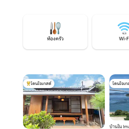
Sannomi เป็นฐานสำหรับการเล่นทะเล
และห้องรับปร
ท้องฟ้าและการเล่นบนบก เดินในชุดสูทของ
พร้อมจากุซซ
คุณและเดินไปทะเลเดินประมาณ 2 นาที
สามารถใช้
Futami Seaside Park (Roadside Station,
ถึงการเดิ
Sea Bathing) ใช้เวลาเดินทางโดยรถยนต์ 3
จ่ายเพิ่มเติม โปรดใช้เฉพาะพื้นที
นาทีและเดิน 10 นาที ขับรถ 5 นาทีและเดิน
ห้องนั่งเล่
27 นาทีถึงสวนลมทะเล (สวนสาธารณะ
เกิน 3 ตัว
ห้องครัว
Wi-F
พร้อมอุปกรณ์สนามเด็กเล่นสนามเทนนิส
สำหรับกา
และสนามฟุตบอล) นอกจากนี้ยังมีคลาส
จำนวนสุนั
สำหรับการพายเรือคายัคในทะเล SUP และ
ที่พักโปรด
ประสบการณ์การเล่นร่มร่อน(ต้องจองล่วง
หน้า เพื่อปกป้องอุปกรณ์สระว่ายน้ำ ห้ามใช้
หน้า) นอกจากนี้เรายังแนะนำให้ปั่นจักรยาน
น้ำมันกัน
บนทางหลวงแผ่นดินบนชายฝั่ง หากคุณ
ต้องการพักผ่อนที่บ้าน เพลิดเพลินไปกับ
ท้องฟ้าและความเขียวขจีบนดาดฟ้า กาง
เต็นท์ที่สนามหน้าบ้านและรู้สึกเหมือนตั้ง
โดนใจเกสต์
โดนใจเกส
โดนใจเกสต์ที่สุด
โดนใจเกส
แคมป์ บาร์บีคิวเวลาแสนอร่อย มีสวนในบ้าน
ดังนั้นจึงมีเวลาเก็บเกี่ยวผัก
บ้านใน Im