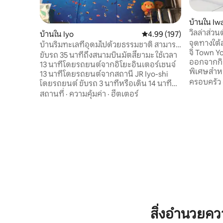
บ้านใน Iw
วิลล่าส่วน
บ้านใน Iyo
คะแนนเฉลี่ย 4.99 จาก 5, 1
4.99 (197)
ความงามข
จุดทางใต้
บ้านริมทะเลที่อุดมไปด้วยธรรมชาติ สามารถ
สระว่ายน้
จิ Town Y
รับส่งไปยังสถานีชิมอนาเดะและสวน
ขับรถ 35 นาทีถึงสนามบินมัตสึยามะ ใช้เวลา
เพียง 1 กลุ
ออกจากกิจ
สาธารณะซูมิอุมิได้ สามารถทำบาร์บีคิวได้
13 นาทีโดยรถยนต์จากอิโยะอินเตอร์เชนจ์
พิเศษสำห
เป็นที่พักที่สามารถเพลิดเพลินกับทะเล ภูเขา
13 นาทีโดยรถยนต์จากสถานี JR Iyo-shi
ร่างกายของคุณ วิวทิวทัศน
ครอบครัว
และอากาศได้ สามารถเข้าพักได้สูงสุด 5 คน
โดยรถยนต์ ขับรถ 3 นาทีหรือเดิน 14 นาที
และเกาะต่
จากสถานีเจอาร์อิโยเอมานาดะ ใช้เวลาเดิน
สถานที่
·
ความคุ้มค่า
·
ฮีตเตอร์
จากเนินเข
ทางโดยรถยนต์ประมาณ 40 -50 นาทีไปยัง
จะทะลักออกมา ท่ามกลางล
โดโกะออนเซ็นการเที่ยวชมปราสาทมัตสึยา
สงบ เติมค
มะสวนสัตว์โตบีฯลฯ สถานีเจอาร์ชิโมนาดะ
น่า มีวันห
เดินทางโดยรถยนต์ 9 นาที บ้านน่ารักที่ได้
นี่เท่านั้น 40 นาทีโดยรถยนต์จากสนามบินอิ
รับการปรับปรุงใหม่ทั้งหมดในปี
วาคุนิคินไ
2019นอกจากนี้เรายังทำห้องครัว
นาทีจากสถ
อ่างอาบน้ำและห้องสุขาใหม่ห้องพักสไตล์
จากอิวาคุนิอินเต
ญี่ปุ่นในเสื่อ 8 เสื่อมีห้องนอนห้องสไตล์
คัน ขนาดสระว่ายน้ำ: 10 ม. × 5 ม. ความลึก
ตะวันตกพร้อมห้องนั่งเล่นและห้องรับ
ของน้ำ: 1.2–1.4 ม. ซาวน่าไ
ประทานอาหารที่มีเสื่อทาทามิประมาณ 10
รี) เช่าเตาบาร์บีคิวไฟฟ้าที่สามารถใช้บน
ผืนระเบียงดาดฟ้าขนาดใหญ่มีสนามหน้า
ระเบียงได
บ้านด้วย หากคุณต้องการเล่นในบริเวณใกล้
สิ่งอำนวยค
ต่างหาก) สิ่งอำนวยความสะดวกครบครัน
เคียง... คุณสามารถเพลิดเพลินกับเมือง
พร้อมเครื่