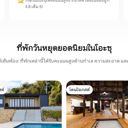
ที่พักในโอะซุได้คะแนนสูงจากเกสต์ โดยเฉลี่ยอยู่ที่
4.8 เต็ม 5!
ที่พักวันหยุดยอดนิยมในโอะซุ
์เห็นพ้อง: ที่พักเหล่านี้ได้รับคะแนนสูงด้านทำเล ความสะอาด และ
ต์
โดนใจเกสต์
ต์
โดนใจเกสต์