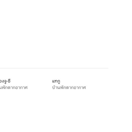
องจู-ชี
แทกู
านพักตากอากาศ
บ้านพักตากอากาศ