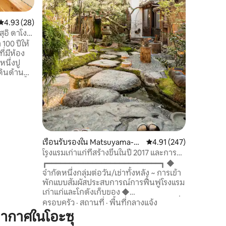
ที่ชั้นล่
สำหรับผู้
คะแนนเฉลี่ย 4.93 จาก 5, 28 รีวิว
4.93 (28)
อิสระและมีสไตล์ หากมีเ
สุอิ ดาโงะ
ติดต่อกัน
งบสุขกับ
 100 ปีให้
สถานที่ใน
น้อยมีส่
หนึ่งปู
ด้วย รอบๆที่พักมีศาลเจ้าอิซอร์โบและพาว
นดินด้าน
เวอร์สปอ
นดินดินนั้น
สินทรัพย
อกับห้อง
เจ้าฮาจิมั
 ด้าน
ที่มาขอ
างเดินหิน
เจ้าอิซอร
ari ได้
ทรัพย์สิ
ซ็นที่เก่า
ประเทศมาพักกั
ใกล้เคีย
เรือนรับรองใน Matsuyama-sh
คะแนนเฉลี่ย 4.91 จาก 5, 
4.91 (247)
เซ็นเดิน 
i
โรงแรมเก่าแก่ที่สร้างขึ้นในปี 2017 และการ
ิมคือ
เดิน 3 นา
ฟื้นฟูโกดัง โรงแรมมิตสึฮามะโฮเทลบ้านเก่า
┏━━━━━━━━━━━━━━━━━━━━━━━━━┓ ◆
Spring ☆ร
แบบจำกัดหนึ่งกลุ่มต่อวัน พร้อมสวนมอส
จำกัดหนึ่งกลุ่มต่อวัน/เช่าทั้งหลัง ~ การเข้า
เดิน 5 นาท
ญี่ปุ่นและอ่างอาบน้ำร้อนกึ่งกลางแจ้งขนาด
พักแบบสัมผัสประสบการณ์การฟื้นฟูโรงแรม
Onsen
นอีเลฟเว่
188 ตร.ม.
เก่าแก่และโกดังเก็บของ ◆
 Tsubaki-
เปอร์มาร์เ
┗━━━━━━━━━━━━━━━━━━━━━━━━━┛ ■ ที่
ครอบครัว
·
สถานที่
·
พื้นที่กลางแจ้ง
นอาชิโนะยุ
☆สนามบิ
ตั้ง, ประวัติ, ลักษณะ ■ โรงแรมร้านอาหาร
ากาศในโอะซุ
30 นาทีโ
แบบคาโปะที่มีชื่อเสียง (เดิมคาโนนางะริวกัง)
ี วัดกิ