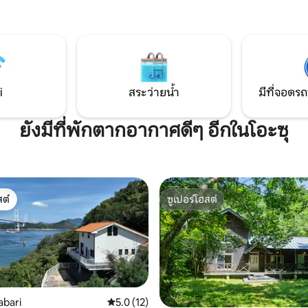
ะทานอาหาร อ่างอาบน้ำ
อันของนิกายโซโด ใช้เวลาเดิน 1 นา
ี่และอ่างอาบน้ำแบบไหล่ คุณไม่
เร็นจิ สำนักชิโด ใช้เวลาเดิน 5 นาที
มากกว่าจำนวนคนที่จองได้ (รวม
สำนักชิงงง ใช้เวลาเดิน 10 นาที [ร้านสะดวก
นทางแบบไปเช้าเย็นกลับ)จะมีค่าใช้
ซื้อ] ลอว์สัน เดิน 5 นาที แฟมิลี่มาร
่สวนและ
เดิน 5 นาที เซเว่นอีเลฟเว่น ใช้เวล
นสำหรับสัตว์เลี้ยง และสัตว์เลี้ยงไม่
นาที [ซูเปอร์มาร์เก็ต] ซูเปอร์ฟูจิ เดิน 10 นาที
จะมีค่าใช้จ่ายเพิ่มเติม 5,000 เยน
Gyomu Supermarket เดิน 10 นาที
i
สระว่ายน้ำ
มีที่จอดรถ
รทำความสะอาดพิเศษโปรดแจ้ง
ABC เดิน 12 นาที [สนามบินและรถไฟ] สนาม
ขและสายพันธุ์ให้ฉันทราบเมื่อจอง
บินมัตสึยามะ 30 นาทีโดยรถยนต์
ยังมีที่พักตากอากาศดีๆ อีกในโอะซุ
ดูแลสายพันธุ์สุนัขที่มีขนเยอะล่วง
มัตสึยามะ 20 นาทีโดยรถยนต์
แดดในสระว่ายน้ำ
ต์
ซูเปอร์โฮสต์
ต์
ซูเปอร์โฮสต์
abari
คะแนนเฉลี่ย 5.0 จาก 5, 12 รีวิว
5.0 (12)