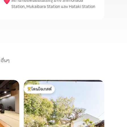
สถานที่ยอดนิยมในโอะซุ มีทั้ง Shimonada
Station, Mukaibara Station และ Hataki Station
อื่นๆ
บ้านใน M
โดนใจเกสต์
โดนใจ
เดิน 1 นา
โดนใจเกสต์ที่สุด
โดนใจเกส
สวยงามที
อาคารหลั
เที่ยว/โด
เดิน 3 นา
Yuเดิน 3 
สร้างขึ้น
ของทำเลที
ครอบครัว
สถานที่เ