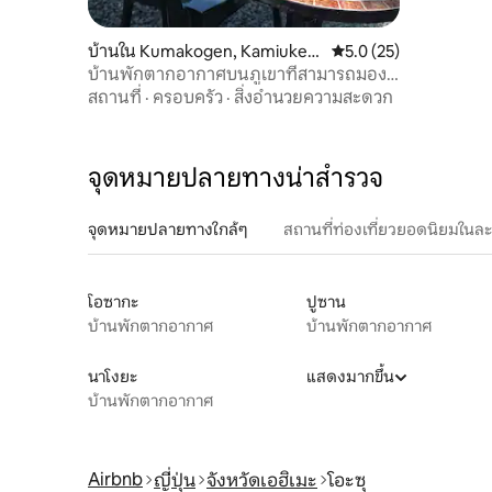
บ้านใน Kumakogen, Kamiuken
คะแนนเฉลี่ย 5.0 จาก 5,
5.0 (25)
a District
บ้านพักตากอากาศบนภูเขาที่สามารถมอง
เห็นทางช้างเผือกและทะเลเมฆาและ
สถานที่
·
ครอบครัว
·
สิ่งอำนวยความสะดวก
สามารถเข้าถึงชินโชกุคาร์สต์และนิโยโดงบลู
ได้สะดวก
จุดหมายปลายทางน่าสำรวจ
จุดหมายปลายทางใกล้ๆ
สถานที่ท่องเที่ยวยอดนิยมในล
โอซากะ
ปูซาน
บ้านพักตากอากาศ
บ้านพักตากอากาศ
นาโงยะ
แสดงมากขึ้น
บ้านพักตากอากาศ
Airbnb
ญี่ปุ่น
จังหวัดเอฮิเมะ
โอะซุ