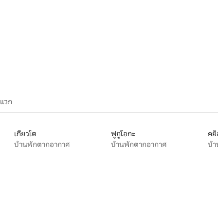
 25 รีวิว
ะแวก
เกียวโต
ฟูกูโอกะ
คย็
บ้านพักตากอากาศ
บ้านพักตากอากาศ
บ้