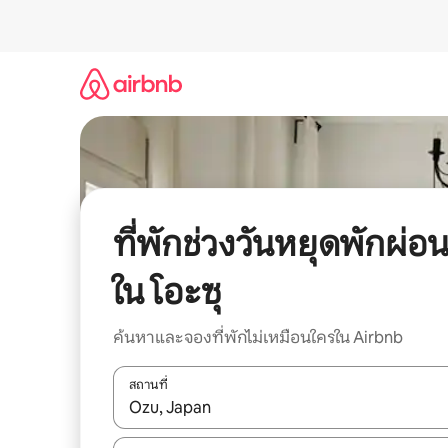
ข้าม
ไป
ยัง
เนื้อหา
ที่พักช่วงวันหยุดพักผ่อ
ใน โอะซุ
ค้นหาและจองที่พักไม่เหมือนใครใน Airbnb
สถานที่
ใช้ลูกศรขึ้นลง หรือใช้การสัมผัสหรือปัด เพื่อสำรวจผ