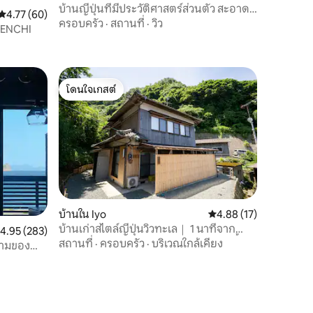
บ้านญี่ปุ่นที่มีประวัติศาสตร์ส่วนตัว สะอาด
คะแนนเฉลี่ย 4.77 จาก 5, 60 รีวิว
4.77 (60)
อบอุ่น และมีเอกลักษณ์เฉพาะตัวอย่าง
ครอบครัว
·
สถานที่
·
วิว
DENCHI
แท้จริง
โดนใจเกสต์
โดนใจเกสต์
บ้านใน Iyo
คะแนนเฉลี่ย 4.88 จาก 5,
4.88 (17)
บ้านเก่าสไตล์ญี่ปุ่นวิวทะเล｜ 1 นาทีจาก
ะแนนเฉลี่ย 4.95 จาก 5, 283 รีวิว
4.95 (283)
สถานีชิมอนาเดะ ・อนุญาตให้นำสัตว์เลี้ยง
สถานที่
·
ครอบครัว
·
บริเวณใกล้เคียง
มงามของ
เข้าพัก ・เหมาะสำหรับครอบครัว/กลุ่ม
 Setouchi
ถ