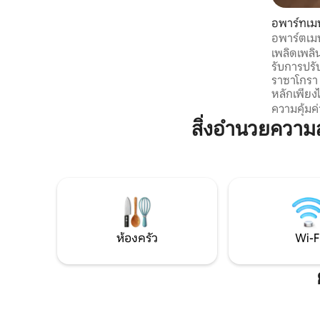
แคปซูล กาต้มน้ำร้อน ฉากกั้น เครื่องครัว
เครื่องปรับอากาศ เครื่องดูดฝุ่น เครื่องเป่า
อพาร์ทเมน
ผม เตารีด ระเบียงที่มองเห็นวิวเมือง ที่จอด
อพาร์ตเม
รถใกล้เคียงฟรี
เพลิดเพลิ
รับการปรั
ราซาโกรา
หลักเพียงไม่กี่ก้าว อพ
สำหรับผู้เ
ความคุ้มค่
จะรองรับไ
สิ่งอำนวยควา
สะดวกสบาย ✔ ทำเลใจกลางเมือ
เยี่ยม ✔ 
ทำงานทาง
นอนออร์โ
ห้อง✔ ครั
อินด้วยต
และอบอุ่น
ห้องครัว
Wi-F