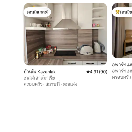
โดนใจเกสต์
โดนใจ
โดนใจเกสต์
โดนใจเกสต
อพาร์ทเมน
บ้านใน Kazanlak
คะแนนเฉลี่ย 4.91 จาก 5, 
4.91 (90)
ครอบครัว
เกสต์เฮาส์มาเรีย
ครอบครัว
·
สถานที่
·
ตกแต่ง