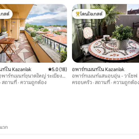
เกสต์
โดนใจเกสต์
์ที่สุด
โดนใจเกสต์ที่สุด
ท์ใน Kazanlak
คะแนนเฉลี่ย 5.0 จาก 5, 18 รีวิว
5.0 (18)
อพาร์ทเมนท์ใน Kazanlak
 อพาร์ทเมนท์ขนาดใหญ่ ระเบียงที่
อพาร์ทเมนท์แสนอบอุ่น - วาโซฟ
 15 รีวิว
ื่นใจ ทำเลดีเยี่ยม
·
สถานที่
·
ความถูกต้อง
ครอบครัว
·
สถานที่
·
ความถูกต้อ
ะแวก