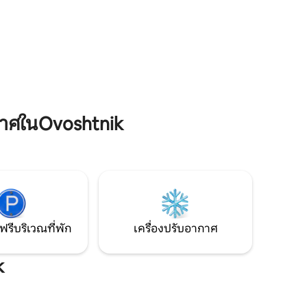
ที่นำเข้า
Lipite อพาร์ทเมนท์มีที่จอดรถของตัวเอง
ร้างสถานที่
อยู่ใต้ระเบียงของอพาร์ทเมนท์ซึ่งผู้เข้าพัก
ละทำให้
ใช้ได้ฟรี เน็ตฟลิกซ์, เอชบีโอและซีนแม็กซ์, ดี
มาเอ็กซ์ตร้า
าศในOvoshtnik
ฟรีบริเวณที่พัก
เครื่องปรับอากาศ
k