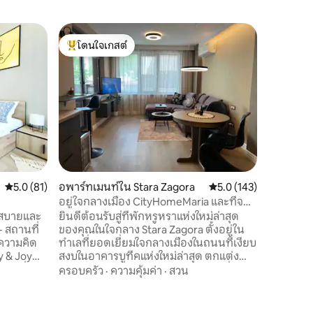
บ้านใน S
โดนใจเกสต์
โดนใจ
บ้านหลังเ
โดนใจเกสต์ที่สุด
โดนใจเกส
บ้านเล็ก ๆ
จากทางหล
ฟดิฟ 60 
กม. หมู่บ้
ลาเวนเดอร
ครอบครัว
ความสงบ 
จักรยานเส
คุณสามาร
บ้านที่อร
คะแนนเฉลี่ย 5.0 จาก 5, 81 รีวิว
5.0 (81)
อพาร์ทเมนท์ใน Stara Zagora
คะแนนเฉลี่ย 5.0 จาก 5, 
5.0 (143)
ต้องการจ
ผ่อนคลาย
อยู่ใจกลางเมือง CityHomeMaria และที่จอด
นี้
รถ
ึกสบายและ
ยินดีต้อนรับสู่ที่พักหรูหราแห่งใหม่ล่าสุด
- สถานที่
ของคุณในใจกลาง Stara Zagora ตั้งอยู่ใน
ะความคิด
ทำเลที่ยอดเยี่ยมใจกลางเมืองในถนนที่เงียบ
y & Joy
สงบในอาคารบูทีคแห่งใหม่ล่าสุด ตกแต่ง
เป็นที่พัก
ด้วยอารมณ์เชิงบวกมากมายในสไตล์ที่แปลก
ครอบครัว
·
ความคุ้มค่า
·
สวน
ษณ์และมี
ใหม่ของความเรียบง่ายและความหรูหราเรา
พาร์ทเมนท์
เชื่อว่ามันจะเป็นไปตามเกณฑ์ของคุณ
ละห้องสุขา
สำหรับการเข้าพักที่เป็นที่ต้องการในเมือง