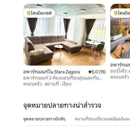
โดนใจเกสต์
โดนใจ
โดนใจเกสต์ที่สุด
โดนใจเกสต
อพาร์ทเมน
ออร์โลโว:
อพาร์ทเมนท์ใน Stara Zagora
คะแนนเฉลี่ย 5.0 จาก 5,
5.0 (15)
น่าตื่นตาต
ครอบครัว
อพาร์ทเมนท์ 2 ห้องนอนที่อบอุ่นและทัน
สมัย
ครอบครัว
·
สถานที่
·
เงียบ
จุดหมายปลายทางน่าสำรวจ
จุดหมายปลายทางใกล้ๆ
สถานที่ท่องเที่ยวยอดนิยมในล