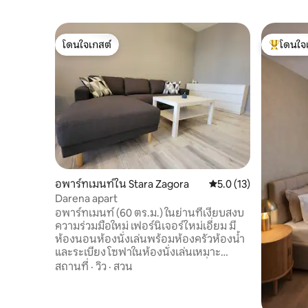
โดนใจเกสต์
โดนใจ
โดนใจเกสต์
โดนใจเกสต
อพาร์ทเมนท์ใน Stara Zagora
คะแนนเฉลี่ย 5.0 จาก 5,
5.0 (13)
Darena apart
อพาร์ทเมนท์ (60 ตร.ม.) ในย่านที่เงียบสงบ
ความร่วมมือใหม่ เฟอร์นิเจอร์ใหม่เอี่ยม มี
ห้องนอนห้องนั่งเล่นพร้อมห้องครัวห้องน้ำ
และระเบียง โซฟาในห้องนั่งเล่นเหมาะ
สำหรับเด็กอายุไม่เกิน 14 ปี โรงนาซึ่งให้ใช้ฟรี
สถานที่
·
วิว
·
สวน
ตามคำขอ อินเทอร์เน็ตเร็วและทีวี EON ห้อง
ครัวมีตู้เย็น เครื่องซักผ้า เครื่องล้างจาน เตา
อบพร้อมเตาไฟฟ้า ไมโครเวฟ เครื่องชงกาแฟ