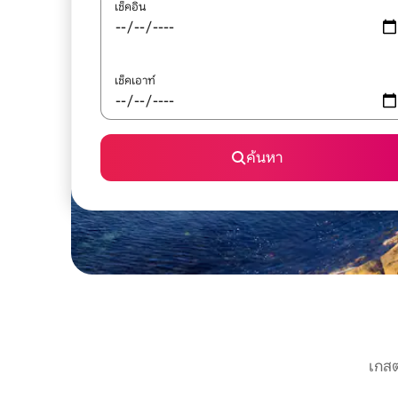
เช็คอิน
เช็คเอาท์
ค้นหา
เกสต