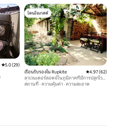
โดนใจเกสต์
โดนใจเกสต์
คะแนนเฉลี่ย 5.0 จาก 5, 29 รีวิว
5.0 (29)
เรือนรับรองใน Rupkite
คะแนนเฉลี่ย 4.97 จาก 5,
4.97 (62)
ง
ลาเวนเดอร์ลอดจ์ในภูมิภาคที่มีการปลูกไวน์
ที่งดงาม
สถานที่
·
ความคุ้มค่า
·
ความสะอาด