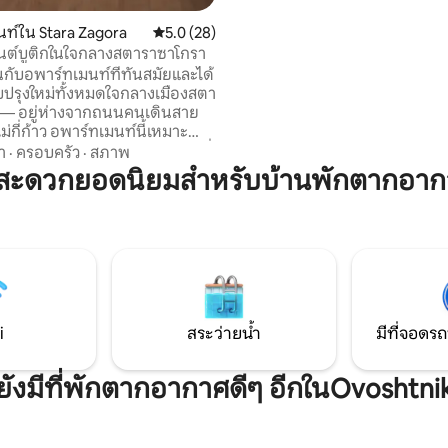
ระเบียงและความเก๋ไก๋แบบมินิมอล
มาระหว่างผนังของพื้นที่เหล่านี้ส
ท์ใน Stara Zagora
คะแนนเฉลี่ย 5.0 จาก 5, 28 รีวิว
5.0 (28)
ที่สวยงามที่ความสบายปกครองแ
นต์บูติกในใจกลางสตาราซาโกรา
คุณมีความสุข
นกับอพาร์ทเมนท์ที่ทันสมัยและได้
บปรุงใหม่ทั้งหมดใจกลางเมืองสตา
 — อยู่ห่างจากถนนคนเดินสาย
าร์ทเมนท์นี้เหมาะ
ข้าพักไม่เกิน 4 คน โดยมีตัวเลือกที่
า
·
ครอบครัว
·
สภาพ
ด้สูงสุด 6 คนด้วยเตียงโซฟาที่
มสะดวกยอดนิยมสำหรับบ้านพักตากอาก
งที่ยอด
Wi-Fi เร็ว — เหมาะสำหรับการ
ไกล ✔ เตียงแสนสบายพร้อมที่
ธปีดิกและผ้าปูที่นอนสะอาด
วพร้อมอุปกรณ์ครบครัน เช็ค✔
นเองง่ายๆ ✔ บรรยากาศเงียบสงบ
i
สระว่ายน้ำ
มีที่จอดรถ
ยังมีที่พักตากอากาศดีๆ อีกในOvoshtni