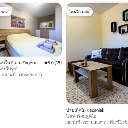
เกสต์
โดนใจเกสต์
์ที่สุด
โดนใจเกสต์
ท์ใน Stara Zagora
คะแนนเฉลี่ย 5.0 จาก 5, 18 รีวิว
5.0 (18)
อพาร์ทเมนท์ 'โบรุย'
90 รีวิว
·
สถานที่
·
พักระยะยาว
บ้านเล็กใน Kazanlak
โรสพาร์คสตูดิโอ
สถานที่
·
ความสะอาด
·
พื้นที่ในร่