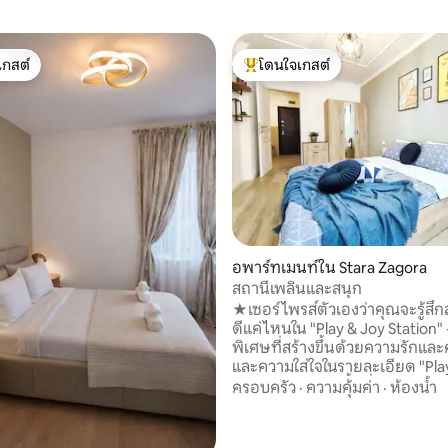
เกสต์
โดนใจเกสต์
์ที่สุด
โดนใจเกสต์ที่สุด
 13 รีวิว
อพาร์ทเมนท์ใน Stara Zagora
สถานีเพลินและสนุก
★เซอร์ไพรส์ตัวเองว่าคุณจะรู้ส
ดีแค่ไหนใน "Play & Joy Station" 
พิเศษที่สร้างขึ้นด้วยความรักแล
และความใส่ใจในรายละเอียด "Pla
Station" ไม่ใช่แค่พื้นที่ธรรมดา แต่
ครอบครัว
·
ความคุ้มค่า
·
ห้องน้ำ
ที่สวยงามด้วยสไตล์ที่เป็นเอกลัก
ไอเดียมากมายสำหรับชีวิตที่ดี อ
มีห้องนั่งเล่น ห้องนอน ห้องน้ำแ