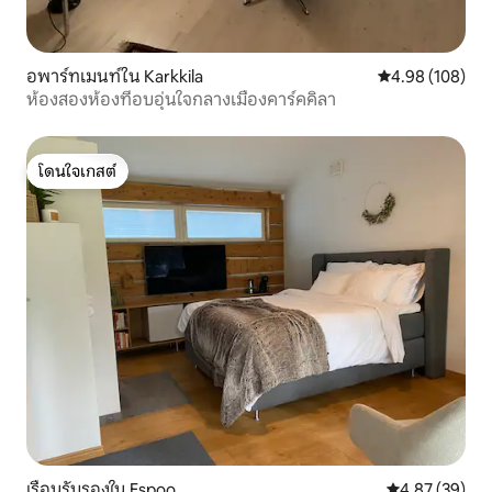
อพาร์ทเมนท์ใน Karkkila
คะแนนเฉลี่ย 4.9
4.98 (108)
ห้องสองห้องที่อบอุ่นใจกลางเมืองคาร์คคิลา
โดนใจเกสต์
โดนใจเกสต์
เรือนรับรองใน Espoo
คะแนนเฉลี่ย 4.
4.87 (39)