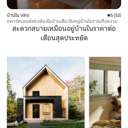
บ้านใน Vihti
คะแนนเฉลี่ย
5 (53)
อพาร์ตเมนต์สองห้องในบ้านเดี่ยวในหมู่บ้านโบราณที่งดงาม
สะดวกสบายเหมือนอยู่บ้านในราคาต่อ
เดือนสุดประหยัด