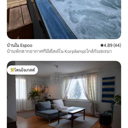
บ้านใน Espoo
คะแนนเฉลี่ย 4.
4.89 (44)
บ้านพักตากอากาศที่มีสไตล์ใน Korpilampi ใกล้กับเซเรนา
โดนใจเกสต์
โดนใจเกสต์ที่สุด