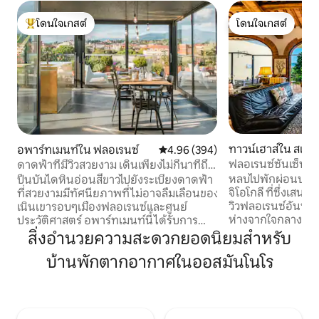
โดนใจเกสต์
โดนใจเกสต์
โดนใจเกสต์ที่สุด
โดนใจเกสต์
ทาวน์เฮาส์ใน สแกน
อพาร์ทเมนท์ใน ฟลอเรนซ์
คะแนนเฉลี่ย 4.96 จาก 5, 394 รีวิว
4.96 (394)
ฟลอเรนซ์ซันเซ็ทฮิลล
ดาดฟ้าที่มีวิวสวยงาม เดินเพียงไม่กี่นาทีถึง
ดูโอม
หลบไปพักผ่อนบนเน
ปีนบันไดหินอ่อนสีขาวไปยังระเบียงดาดฟ้า
จิโอโกลี ที่ซึ่งเสน
ที่สวยงามมีทัศนียภาพที่ไม่อาจลืมเลือนของ
วิวฟลอเรนซ์อันน่าทึ่
เนินเขารอบๆเมืองฟลอเรนซ์และศูนย์
ห่างจากใจกลางเมื
ประวัติศาสตร์ อพาร์ทเมนท์นี้ได้รับการ
15 นาที เป็นฐานที
ปรับปรุงใหม่ผสมผสานสถาปัตยกรรมและ
สิ่งอำนวยความสะดวกยอดนิยมสำหรับ
รสำรวจทัสคานี พร
การออกแบบที่แตกต่างกัน ในแฟลตมีพื้นที่
บ้านพักตากอากาศในออสมันโนโร
เช้าอันเงียบสงบ พร
เพียงพอสำหรับสมาร์ทเวิร์คสเตชันของคุณ:
จดจำ และความงาม
อินเทอร์เน็ตเร็วและเชื่อถือได้เข้าถึงได้จาก
ที่พักแห่งนี้รายล้
ทุกมุม เราใส่ใจเป็นพิเศษในการลดเชื้อใน
กับสถานที่ที่โดดเด่
พื้นที่สำคัญทั้งหมดโดยเฉพาะอย่างยิ่ง
สถานที่พักผ่อนในอ
ที่พักได้รับการลดเชื้อด้วยเครื่องผลิตโอโซน