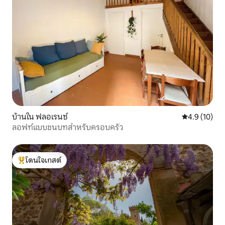
บ้านใน ฟลอเรนซ์
คะแนนเฉลี่ย 4
4.9 (10)
ลอฟท์แบบชนบทสำหรับครอบครัว
โดนใจเกสต์
โดนใจเกสต์ที่สุด