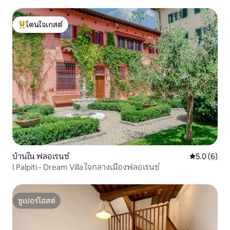
โดนใจเกสต์
โดนใจเกสต์ที่สุด
บ้านใน ฟลอเรนซ์
คะแนนเฉลี่ย 
5.0 (6)
I Palpiti - Dream Villa ใจกลางเมืองฟลอเรนซ์
ซูเปอร์โฮสต์
ซูเปอร์โฮสต์