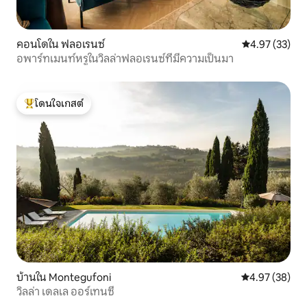
คอนโดใน ฟลอเรนซ์
คะแนนเฉลี่ย 4.
4.97 (33)
อพาร์ทเมนท์หรูในวิลล่าฟลอเรนซ์ที่มีความเป็นมา
โดนใจเกสต์
โดนใจเกสต์ที่สุด
บ้านใน Montegufoni
คะแนนเฉลี่ย 4.
4.97 (38)
วิลล่า เดลเล ออร์เทนซี