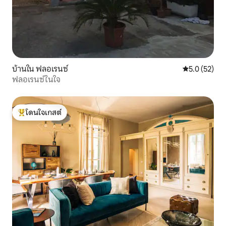
บ้านใน ฟลอเรนซ์
คะแนนเฉลี่ย 5
5.0 (52)
ฟลอเรนซ์ในใจ
โดนใจเกสต์
โดนใจเกสต์ที่สุด