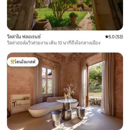
วิลล่าใน ฟลอเรนซ์
คะแนนเฉลี่ย 5
5.0 (53)
วิลล่าฮอล์มวิวสวยงาม เดิน 10 นาทีถึงใจกลางเมือง
โดนใจเกสต์
โดนใจเกสต์ที่สุด