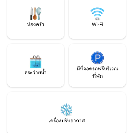
กำลังมองหาความส
อพาร์ทเมนท์แห่งนี้ได้รับการตกแต่งใหม่
สงบ และประสบการ
ด้วยรสนิยมที่พิเศษมากผสมผสานสไตล์ที่
แท้จริง
แตกต่างกันในสถาปัตยกรรมและการ
ออกแบบ เป็นอพาร์ทเมนท์ 2 ชั้นที่ชั้น
ห้องครัว
Wi-Fi
สุดท้ายของอาคารกลางศตวรรษที่ 20 อยู่
นอกใจกลางเมืองประวัติศาสตร์: ที่ชั้นแรกมี
ห้องนอน (ห้องสวีทและห้องนอนที่สอง)
ห้องน้ำและห้องตู้เสื้อผ้า ห้องสวีทได้รับการ
แนะนำโดยพื้นที่นั่งเล่นที่หรูหราพร้อม
อุตสาหกรรมที่แยกต่างหากในแก้วและ
เหล็กแบ่งออกจากห้องนอนคู่พร้อมระเบียง
และเตาผิง ห้องนอนที่สองมีตู้เสื้อผ้าขนาด
มีที่จอดรถฟรีบริเวณ
ใหญ่พร้อมกระจกโซฟาชั้นดีและเตียงแฝด
สระว่ายน้ำ
ที่พัก
ที่จะกำจัดตามความประสงค์ของผู้เข้าพัก
ผ่านบันไดหินอ่อนสีขาวที่สง่างามเรา
สามารถเข้าถึงห้องครัวบนดาดฟ้าใหม่ล่าสุด
และระเบียงกว้างพร้อมทิวทัศน์บนเนินเขา
ล้อมรอบฟลอเรนซ์และจุดต่างๆของอาคาร
เก่าแก่ของศูนย์ประวัติศาสตร์ อพาร์ทเมนท์
นี้สงวนไว้สำหรับผู้เข้าพักของเราโดยสิ้นเชิง
การเข้าถึงอพาร์ทเมนท์อยู่ริมบันไดหรือ
เครื่องปรับอากาศ
โดยลิฟต์ที่มีทางเข้าส่วนตัวไปยังชั้น ระเบียง
บนดาดฟ้ามีไว้สำหรับผู้เข้าพักของเราที่มี