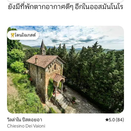
บันไดแต่เพียงผู้เดียวจากภายในอพาร์ทเม
ยังมีที่พักตากอากาศดีๆ อีกในออสมันโนโร
นท์เท่านั้น ที่ชั้นเดียวกันในแฟลตที่แยกต่าง
หากอาศัยอยู่กับเจ้าของพร้อมที่จะช่วย
เหลือเสมอ! เจ้าของที่พักอาศัยอยู่ข้างๆและ
พร้อมให้บริการเสมอหากจำเป็น Chez
Geraldine เป็นอพาร์ทเมนท์ที่อยู่นอกศูนย์
ประวัติศาสตร์ ส่วนใหญ่เป็นย่านที่อยู่อาศัย
โดนใจเกสต์
โดนใจเกสต์ที่สุด
แต่มหาวิหาร Galleria dell'Accademia และ
Piazza San Marco อยู่ห่างออกไปโดยใช้
เวลาเดิน 15 นาที ร้านขายอาหารร้านอาหาร
และบาร์อยู่ใกล้ๆ ราคารวมจักรยาน 4 คัน
(ขนาดผู้ใหญ่) สำหรับผู้เข้าพักของเรา โปรด
ใช้ด้วยความระมัดระวังและล็อคที่พักให้
เรียบร้อยทุกครั้งที่คุณออกจากที่พักโดยไม่
ได้รับการดูแลขอบคุณ ในกรณีที่มีการ
โจรกรรมหรือความเสียหายอย่างรุนแรงอัน
เนื่องมาจากความประมาทเลินเล่อคุณจะได้
รับการร้องขอให้ชำระเงินมูลค่าของจักรยาน
เป็นจำนวน 160 EUR ขอบคุณ ที่เดิน:
ใจกลางเมืองใช้เวลาเดินเพียง 15 นาที โดย
รถประจำทาง: อยู่ห่างจากอาคารเพียงไม่กี่
ก้าวมีรถประจำทางไปยังใจกลางเมืองและ
วิลล่าใน ปีสตอยอา
คะแนนเฉลี่ย 5
5.0 (84)
สถานี
Chiesino Dei Vaioni