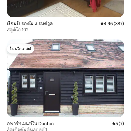
เรือนรับรองใน เบรนต์วูด
คะแนนเฉลี่ย 4.96
4.96 (387)
สตูดิโอ 102
โดนใจเกสต์
โดนใจเกสต์
อพาร์ทเมนท์ใน Dunton
คะแนนเฉลี่
5 (7)
ลิตเติ้ลดันตันลอดจ์ 1