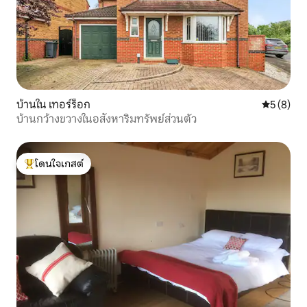
บ้านใน เทอร์ร็อก
คะแนนเฉลี่
5 (8)
บ้านกว้างขวางในอสังหาริมทรัพย์ส่วนตัว
โดนใจเกสต์
โดนใจเกสต์ที่สุด