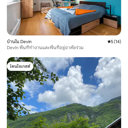
บ้านใน Devin
คะแนนเฉลี่ย
5 (14)
DevIn พื้นที่ทำงานและพื้นที่อยู่อาศัยร่วม
โดนใจเกสต์
โดนใจเกสต์