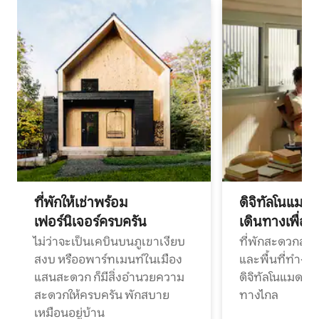
ที่พักให้เช่าพร้อม
ดิจิทัลโนแมด
เฟอร์นิเจอร์ครบครัน
เดินทางเพื่อ
ไม่ว่าจะเป็นเคบินบนภูเขาเงียบ
ที่พักสะดวกสบา
สงบ หรืออพาร์ทเมนท์ในเมือง
และพื้นที่ทำงา
แสนสะดวก ก็มีสิ่งอำนวยความ
ดิจิทัลโนแมดแ
สะดวกให้ครบครัน พักสบาย
ทางไกล
เหมือนอยู่บ้าน