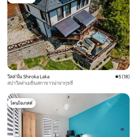
โดนใจเกสต์
วิลล่าใน Shiroka Laka
คะแนนเฉลี่ย
5 (18)
สปาวิลล่าเมซินสกาซาวน่าจากุซซี่
โดนใจเกสต์
โดนใจเกสต์