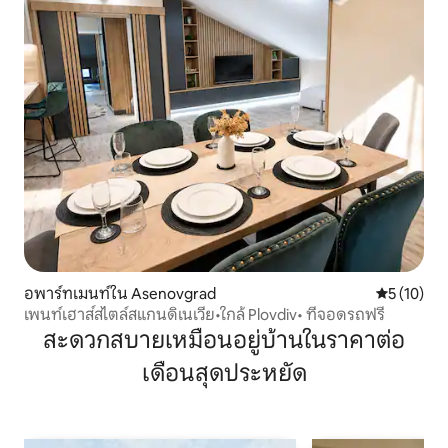
อพาร์ทเมนท์ใน Asenovgrad
คะแนนเฉลี่ย
5 (10)
เพนท์เฮาส์สไตล์สแกนดิเนเวีย•ใกล้ Plovdiv• ที่จอดรถฟรี
สะดวกสบายเหมือนอยู่บ้านในราคาต่อ
เดือนสุดประหยัด