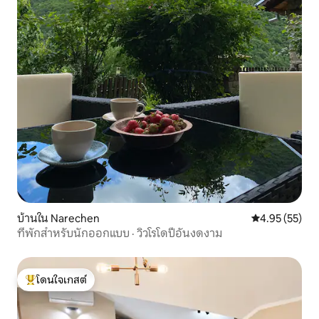
บ้านใน Narechen
คะแนนเฉลี่ย 4.
4.95 (55)
ที่พักสำหรับนักออกแบบ · วิวโรโดปีอันงดงาม
โดนใจเกสต์
โดนใจเกสต์ที่สุด