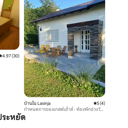
คะแนนเฉลี่ย 4.97 จาก 5, 30 รีวิว
4.97 (30)
บ้านใน Lasinja
คะแนนเฉลี่ย 5 จาก 5
5 (4)
กำหนดการของเกสต์เฮ้าส์ - ห้องพักช่วงวัน
หยุดในคัพ
ประหยัด