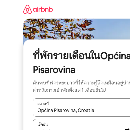
ข้าม
ไป
ยัง
เนื้อหา
ที่พักรายเดือนในOpćin
Pisarovina
ค้นพบที่พักระยะยาวที่ให้ความรู้สึกเหมือนอยู่บ้า
สำหรับการเข้าพักตั้งแต่ 1 เดือนขึ้นไป
สถานที่
ใช้ลูกศรขึ้นลง หรือใช้การสัมผัสหรือปัด เพื่อสำรวจผ
เช็คอิน