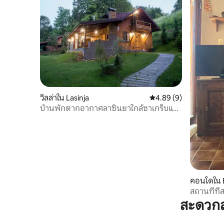
วิลล่าใน Lasinja
คะแนนเฉลี่ย 4.89 จาก 5,
4.89 (9)
บ้านพักตากอากาศลาซินยาใกล้ซาเกร็บและ
อุทยานธรรมชาติ
คอนโดใน 
สถานที่ที่
สะดวกส