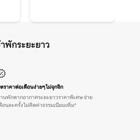
้าพักระยะยาว
ิดราคาต่อเดือนง่ายๆ ไม่จุกจิก
้านพักตากอากาศระยะยาวราคาพิเศษ จ่าย
ดือนละครั้ง ไม่คิดค่าธรรมเนียมเพิ่ม*