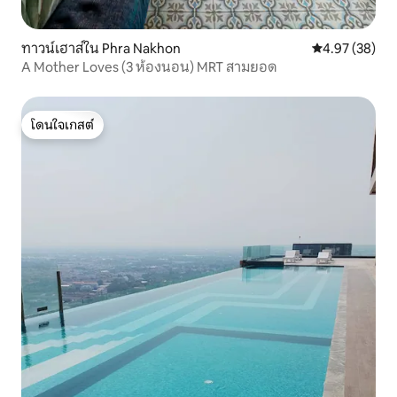
ทาวน์เฮาส์ใน Phra Nakhon
คะแนนเฉลี่ย 4.
4.97 (38)
A Mother Loves (3 ห้องนอน) MRT สามยอด
โดนใจเกสต์
โดนใจเกสต์