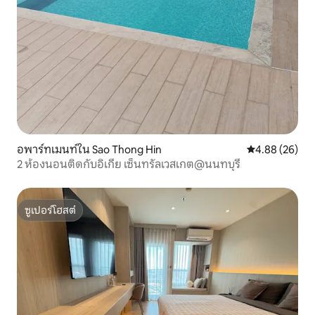
อพาร์ทเมนท์ใน Sao Thong Hin
คะแนนเฉลี่ย 4.
4.88 (26)
2 ห้องนอนติดกับอิเกีย เซ็นทรัลเวสเกต@นนทบุรี
ซูเปอร์โฮสต์
ซูเปอร์โฮสต์