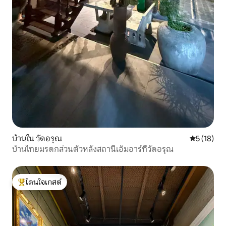
บ้านใน วัดอรุณ
คะแนนเฉลี่ย
5 (18)
บ้านไทยมรดกส่วนตัวหลังสถานีเอ็มอาร์ทีวัดอรุณ
โดนใจเกสต์
โดนใจเกสต์ที่สุด