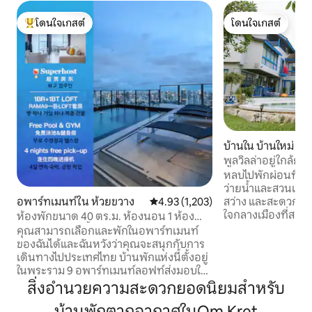
โดนใจเกสต์
โดนใจเกสต์
โดนใจเกสต์ที่สุด
โดนใจเกสต์
บ้านใน บ้านใหม่
พูลวิลล่าอยู่ใกล้ก
ดอนเมือง
หลบไปพักผ่อนที่วิ
ว่ายน้ำและสวนเขียวช
อพาร์ทเมนท์ใน ห้วยขวาง
คะแนนเฉลี่ย 4.93 จาก 5, 1,203 รีวิว
4.93 (1,203)
สว่าง และสะดวกสบาย
ใจกลางเมืองที่สะ
ห้องพักขนาด 40 ตร.ม. ห้องนอน 1 ห้อง
บินดอนเมืองเพียง 1
พร้อมอ่างอาบน้ำ ระเบียง LOFT-D4/พักได้
คุณสามารถเลือกและพักในอพาร์ทเมนท์
อำนวยความสะดวกใน
3 คน/สระว่ายน้ำบนดาดฟ้า/ใกล้ RCA/ใกล้
ของฉันได้และฉันหวังว่าคุณจะสนุกกับการ
ได้แก่ โต๊ะเทนนิส 
ตลาดรถไฟกลางคืน/ใกล้ทองหล่อ
เดินทางไปประเทศไทย บ้านพักแห่งนี้ตั้งอยู่
อ่างน้ำแข็ง และกา
ในพระราม 9 อพาร์ทเมนท์ลอฟท์ส่งมอบใน
สามารถผ่อนคลายริม
ปี 2024ห้องพักมีขนาดประมาณ 40 ตาราง
สิ่งอำนวยความสะดวกยอดนิยมสำหรับ
เคียง: เซเว่นอีเลฟเว
เมตร ประกอบด้วย 1 ห้องนอน 1 ห้องนั่งเล่น
ซีเจ ห้างสรรพสินค้
บ้านพักตากอากาศในOm Kret
และห้องรับประทานอาหาร 1 ห้องครัว และ 1