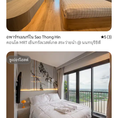
อพาร์ทเมนท์ใน Sao Thong Hin
คะแนนเฉลี่
5 (3)
คอนโด MRT เซ็นทรัลเวสต์เกต สระว่ายน้ำ @ นนทบุรีซิตี
ซูเปอร์โฮสต์
ซูเปอร์โฮสต์