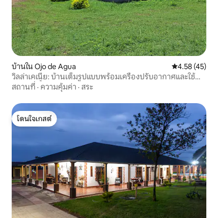
บ้านใน Ojo de Agua
คะแนนเฉลี่ย 4.
4.58 (45)
วิลล่าเคเนีย: บ้านเต็มรูปแบบพร้อมเครื่องปรับอากาศและใช้
สระว่ายน้ำได้
สถานที่
·
ความคุ้มค่า
·
สระ
โดนใจเกสต์
โดนใจเกสต์