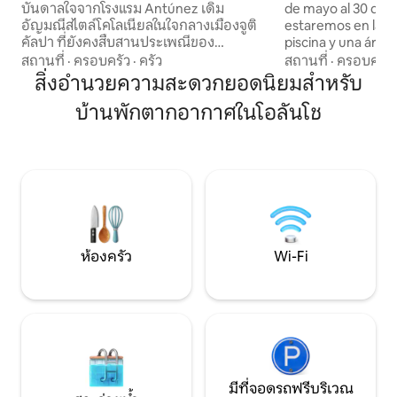
บันดาลใจจากโรงแรม Antúnez เดิม
de mayo al 30 de agosto
อัญมณีสไตล์โคโลเนียลในใจกลางเมืองจูติ
estaremos en la c
คัลปา ที่ยังคงสืบสานประเพณีของ
piscina y una área de 
ครอบครัวต่อไป เดินเพียง 3 นาทีจากสวน
este período pued
สถานที่
·
ครอบครัว
·
ครัว
สถานที่
·
ครอบครัว
สาธารณะ และมีร้านอาหารและธนาคารอยู่
y ruido ocasional en
สิ่งอำนวยความสะดวกยอดนิยมสำหรับ
ใกล้ๆ เวลาเช็กอิน: 15:00 น. (ยืดหยุ่น) เช็ค
interior del aloj
บ้านพักตากอากาศในโอลันโช
เอาท์ 11.00 น. สิ่งอำนวยความสะดวก เตียง
limpio, cómodo y
ควีนไซส์🛏 1 เตียง เตียงโซฟา 🛋 1 หลัง 🚽 1
funcional. Agradecemos que antes de
ห้องน้ำส่วนตัว ห้องครัวที่🍴มีอุปกรณ์ 🌐 Wi-
reservar tome en 
Fi เร็ว ❄️ เครื่องปรับอากาศ 🌱 พื้นที่ปลอด
información para 
สารพิษ 🧾 การออกใบแจ้งหนี้ CAI 🚘 ที่จอด
nuestra propiedad
รถหน้าอพาร์ทเมนท์บนถนนสายหลัก
expectativas dura
mejoras.
ห้องครัว
Wi-Fi
มีที่จอดรถฟรีบริเวณ