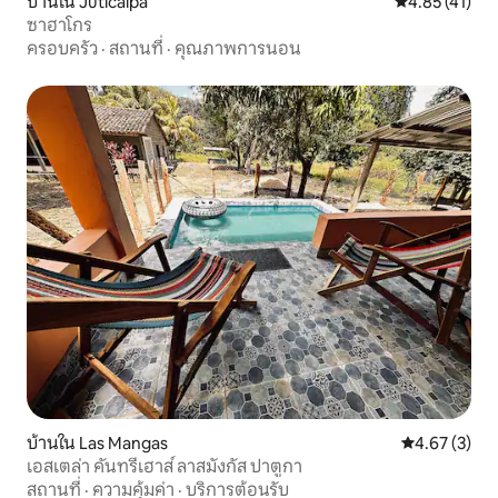
บ้านใน Juticalpa
คะแนนเฉลี่ย 4.
4.85 (41)
ซาฮาโกร
ครอบครัว
·
สถานที่
·
คุณภาพการนอน
บ้านใน Las Mangas
คะแนนเฉลี่ย 4
4.67 (3)
เอสเตล่า คันทรีเฮาส์ ลาสมังกัส ปาตูกา
สถานที่
·
ความคุ้มค่า
·
บริการต้อนรับ