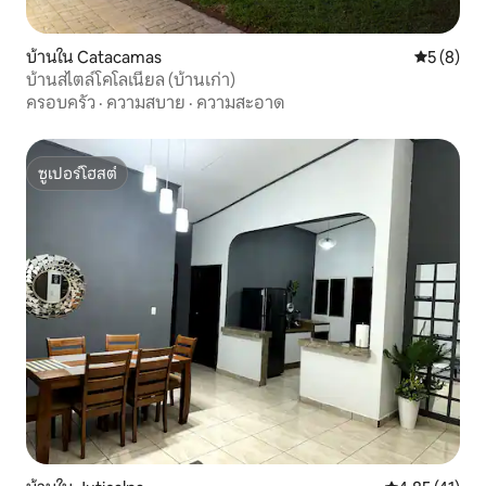
บ้านใน Catacamas
คะแนนเฉลี่
5 (8)
บ้านสไตล์โคโลเนียล (บ้านเก่า)
ครอบครัว
·
ความสบาย
·
ความสะอาด
ซูเปอร์โฮสต์
ซูเปอร์โฮสต์