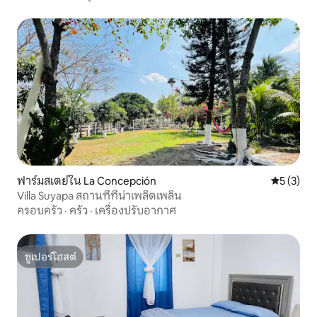
ฟาร์มสเตย์ใน La Concepción
คะแนนเฉลี่
5 (3)
Villa Suyapa สถานที่ที่น่าเพลิดเพลิน
ครอบครัว
·
ครัว
·
เครื่องปรับอากาศ
ซูเปอร์โฮสต์
ซูเปอร์โฮสต์