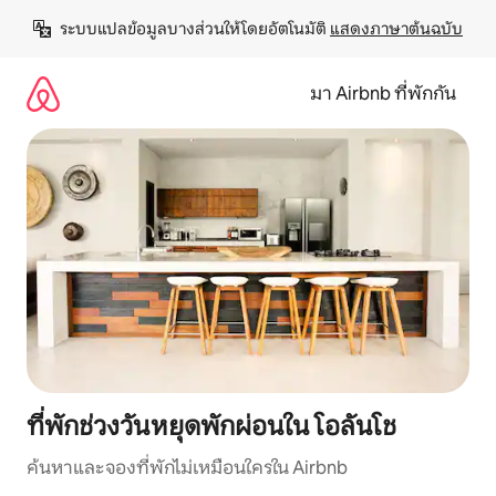
ข้าม
ระบบแปลข้อมูลบางส่วนให้โดยอัตโนมัติ 
แสดงภาษาต้นฉบับ
ไป
ยัง
เนื้อหา
มา Airbnb ที่พักกัน
ที่พักช่วงวันหยุดพักผ่อนใน โอลันโช
ค้นหาและจองที่พักไม่เหมือนใครใน Airbnb