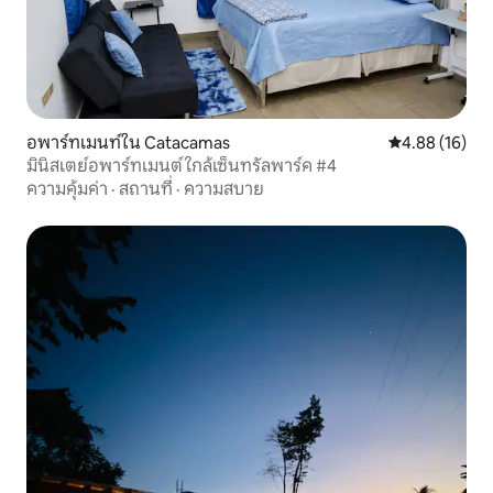
อพาร์ทเมนท์ใน Catacamas
คะแนนเฉลี่ย 4.
4.88 (16)
มินิสเตย์อพาร์ทเมนต์ ใกล้เซ็นทรัลพาร์ค #4
ความคุ้มค่า
·
สถานที่
·
ความสบาย