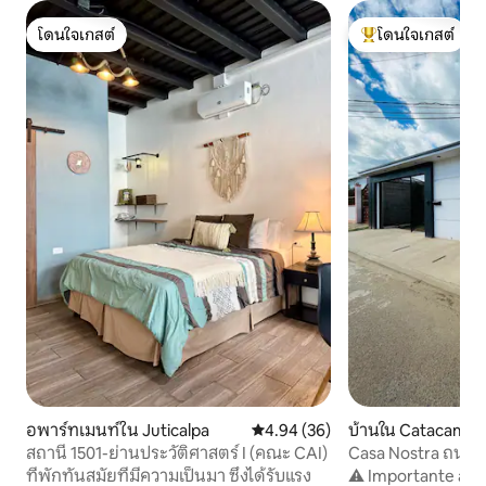
โดนใจเกสต์
โดนใจเกสต์
โดนใจเกสต์
โดนใจเกสต์ที่สุด
อพาร์ทเมนท์ใน Juticalpa
คะแนนเฉลี่ย 4.94 จาก 5, 36 รีวิว
4.94 (36)
บ้านใน Catacamas
สถานี 1501-ย่านประวัติศาสตร์ I (คณะ CAI)
Casa Nostra ถนน
ที่พักทันสมัยที่มีความเป็นมา ซึ่งได้รับแรง
⚠️ Importante antes d