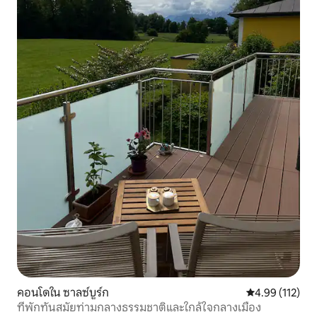
คอนโดใน ซาลซ์บูร์ก
คะแนนเฉลี่ย 4.9
4.99 (112)
ที่พักทันสมัยท่ามกลางธรรมชาติและใกล้ใจกลางเมือง