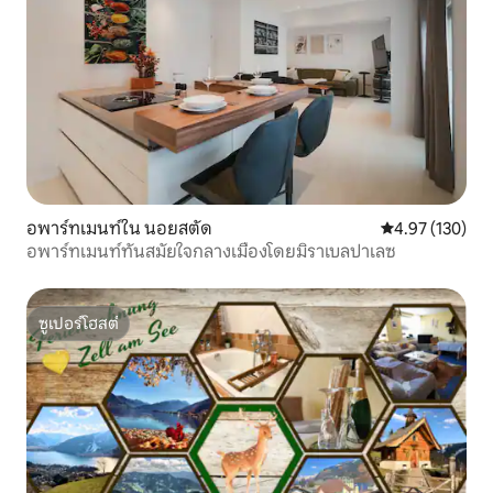
อพาร์ทเมนท์ใน นอยสตัด
คะแนนเฉลี่ย 4.9
4.97 (130)
อพาร์ทเมนท์ทันสมัยใจกลางเมืองโดยมิราเบลปาเลซ
ซูเปอร์โฮสต์
ซูเปอร์โฮสต์