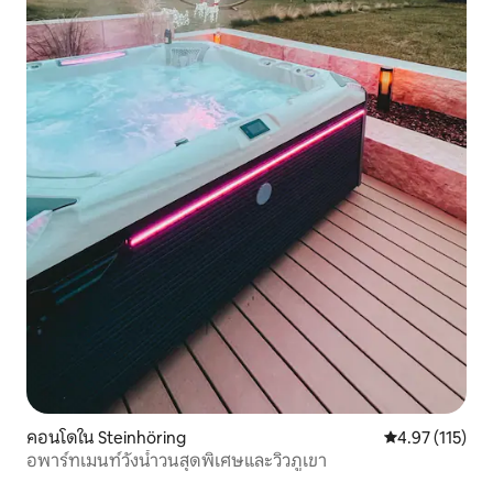
คอนโดใน Steinhöring
คะแนนเฉลี่ย 4.9
4.97 (115)
อพาร์ทเมนท์วังน้ำวนสุดพิเศษและวิวภูเขา