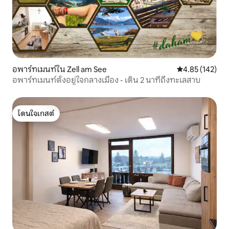
อพาร์ทเมนท์ใน Zell am See
คะแนนเฉลี่ย 4.8
4.85 (142)
อพาร์ทเมนท์ตั้งอยู่ใจกลางเมือง - เดิน 2 นาทีถึงทะเลสาบ
โดนใจเกสต์
โดนใจเกสต์