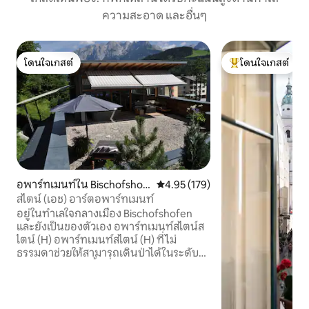
ความสะอาด และอื่นๆ
โดนใจเกสต์
โดนใจเกสต์
โดนใจเกสต์
โดนใจเกสต์ที่สุด
อพาร์ทเมนท์ใน Bischofshofe
คะแนนเฉลี่ย 4.95 จาก 5, 179 รีวิว
4.95 (179)
n
สไตน์ (เอช) อาร์ตอพาร์ทเมนท์
อยู่ในทำเลใจกลางเมือง Bischofshofen
และยังเป็นของตัวเอง อพาร์ทเมนท์สไตน์ส
ไตน์ (H) อพาร์ทเมนท์สไตน์ (H) ที่ไม่
ธรรมดาช่วยให้สามารถเดินป่าได้ในระดับนี้
คุณอาศัยอยู่บนพื้นที่ประมาณ 110 ตร.ม.
เหนือดาดฟ้าของ Bischofshofen และ
เพลิดเพลินไปกับอุปกรณ์ที่มีคุณภาพสูงสุด
และวิวที่ยอดเยี่ยมของ Salzburger