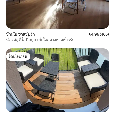
บ้านใน ซาลซ์บูร์ก
คะแนนเฉลี่ย 4.9
4.96 (465)
ห้องสตูดิโอที่อยู่อาศัยใจกลางซาลซ์บวร์ก
โดนใจเกสต์
โดนใจเกสต์