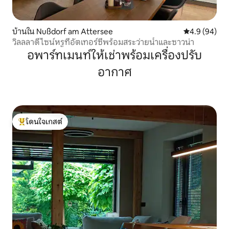
บ้านใน Nußdorf am Attersee
คะแนนเฉลี่ย 4
4.9 (94)
วิลลลาดีไซน์หรูที่อัตเทอร์ซีพร้อมสระว่ายน้ำและซาวน่า
อพาร์ทเมนท์ให้เช่าพร้อมเครื่องปรับ
อากาศ
โดนใจเกสต์
โดนใจเกสต์ที่สุด