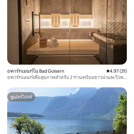
อพาร์ทเมนท์ใน Bad Goisern
คะแนนเฉลี่ย 4.
4.97 (31)
อพาร์ทเมนท์เพื่อสุขภาพสำหรับ 2 ท่านพร้อมซาวน่าและวิวพา
โนรามา 180 องศา
ซูเปอร์โฮสต์
ซูเปอร์โฮสต์