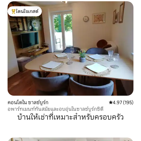
โดนใจเกสต์
โดนใจเกสต์ที่สุด
คอนโดใน ซาลซ์บูร์ก
คะแนนเฉลี่ย 4.9
4.97 (195)
อพาร์ทเมนท์ทันสมัยและอบอุ่นในซาลซ์บูร์กซิตี้
บ้านให้เช่าที่เหมาะสำหรับครอบครัว