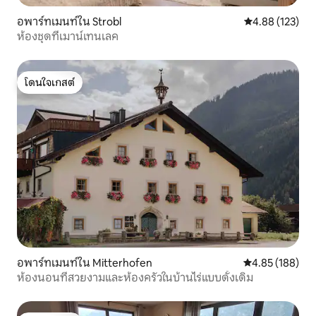
อพาร์ทเมนท์ใน Strobl
คะแนนเฉลี่ย 4.8
4.88 (123)
ห้องชุดที่เมาน์เทนเลค
โดนใจเกสต์
โดนใจเกสต์
อพาร์ทเมนท์ใน Mitterhofen
คะแนนเฉลี่ย 4.8
4.85 (188)
ห้องนอนที่สวยงามและห้องครัวในบ้านไร่แบบดั้งเดิม