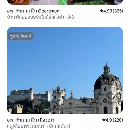
อพาร์ทเมนท์ใน Obertraun
คะแนนเฉลี่ย 4.9
4.93 (365)
บ้านพักออสบอร์นใกล้ฮัลล์สตัท -A3
ซูเปอร์โฮสต์
ซูเปอร์โฮสต์
อพาร์ทเมนท์ใน เมืองเก่า
คะแนนเฉลี่ย 4.
4.9 (220)
สตูดิโออพาร์ทเมนท์ - อัลท์สตัดท์