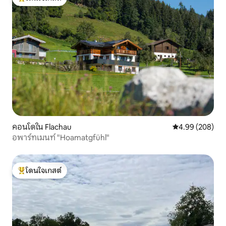
โดนใจเกสต์ที่สุด
คอนโดใน Flachau
คะแนนเฉลี่ย 4.99
4.99 (208)
อพาร์ทเมนท์ "Hoamatgfühl"
โดนใจเกสต์
โดนใจเกสต์ที่สุด