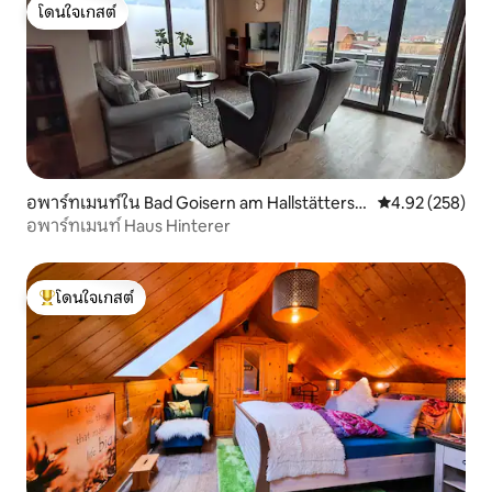
โดนใจเกสต์
โดนใจเกสต์
อพาร์ทเมนท์ใน Bad Goisern am Hallstätterse
คะแนนเฉลี่ย 4.9
4.92 (258)
e
อพาร์ทเมนท์ Haus Hinterer
โดนใจเกสต์
โดนใจเกสต์ที่สุด