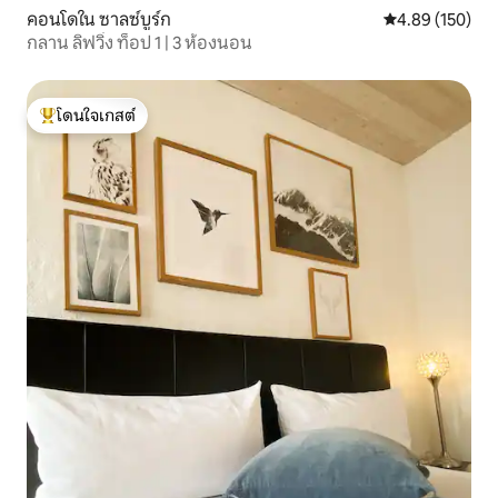
คอนโดใน ซาลซ์บูร์ก
คะแนนเฉลี่ย 4.8
4.89 (150)
กลาน ลิฟวิ่ง ท็อป 1 | 3 ห้องนอน
โดนใจเกสต์
โดนใจเกสต์ที่สุด