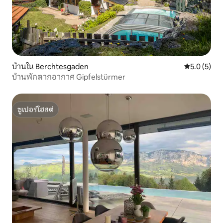
บ้านใน Berchtesgaden
คะแนนเฉลี่ย 
5.0 (5)
บ้านพักตากอากาศ Gipfelstürmer
ซูเปอร์โฮสต์
ซูเปอร์โฮสต์