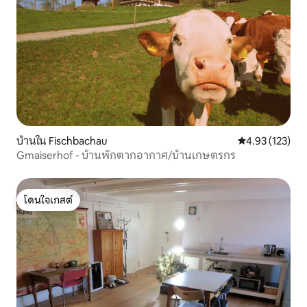
บ้านใน Fischbachau
คะแนนเฉลี่ย 4.9
4.93 (123)
Gmaiserhof - บ้านพักตากอากาศ/บ้านเกษตรกร
โดนใจเกสต์
โดนใจเกสต์