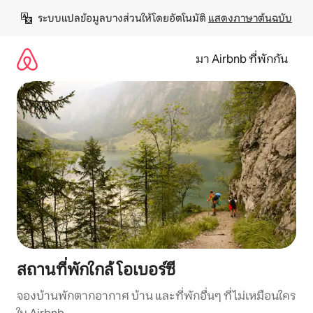
ข้าม
ระบบแปลข้อมูลบางส่วนให้โดยอัตโนมัติ 
แสดงภาษาต้นฉบับ
ไป
ยัง
เนื้อหา
มา Airbnb ที่พักกัน
สถานที่พักใกล้ โอเบอร์ซี
จองบ้านพักตากอากาศ บ้าน และที่พักอื่นๆ ที่ไม่เหมือนใคร