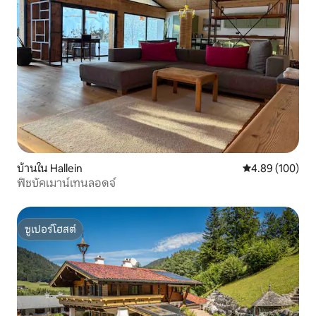
บ้านใน Hallein
คะแนนเฉลี่ย 4.8
4.89 (100)
ฟิชบัคเมาน์เทนลอดจ์
ซูเปอร์โฮสต์
ซูเปอร์โฮสต์