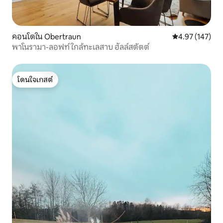
คอนโดใน Obertraun
คะแนนเฉลี่ย 4.9
4.97 (147)
พาโนรามา-ลอฟท์ ใกล้ทะเลสาบ ฮัลล์สตัตต์
โดนใจเกสต์
โดนใจเกสต์