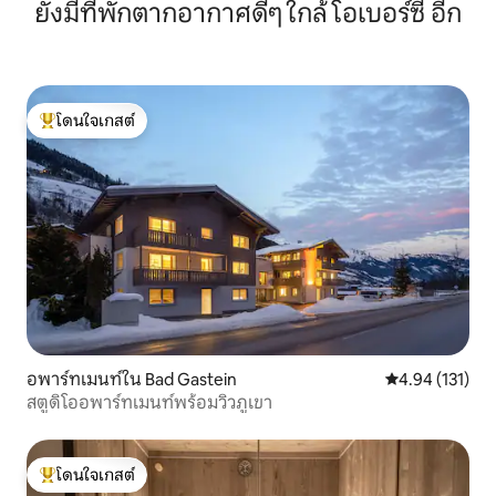
ยังมีที่พักตากอากาศดีๆ ใกล้ โอเบอร์ซี อีก
โดนใจเกสต์
โดนใจเกสต์ที่สุด
อพาร์ทเมนท์ใน Bad Gastein
คะแนนเฉลี่ย 4.9
4.94 (131)
สตูดิโออพาร์ทเมนท์พร้อมวิวภูเขา
โดนใจเกสต์
โดนใจเกสต์ที่สุด