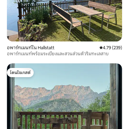
อพาร์ทเมนท์ใน Hallstatt
คะแนนเฉลี่ย 4.7
4.79 (239)
อพาร์ทเมนท์พร้อมระเบียงและสวนส่วนตัวริมทะเลสาบ
โดนใจเกสต์
โดนใจเกสต์