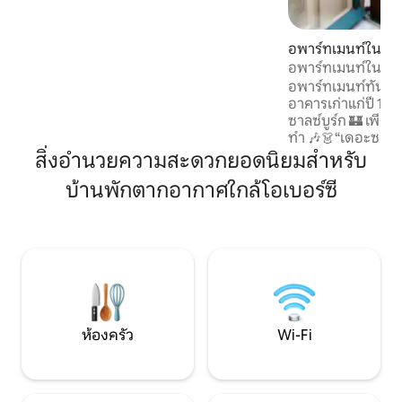
Bergwelt บนระเบียงดาดฟ้าขนาดใหญ่
พร้อมจากุซซี่คุณสามารถผ่อนคลายและ
เพลิดเพลินกับวันหยุดพักผ่อนของคุณ
อพาร์ทเมนท์ใน เมือ
อย่างเต็มที่ เร็วๆนี้คุณจะไปถึงสถานที่เล่น
อพาร์ทเมนท์ในเมือง
สกีและการเดินป่าที่ได้รับความนิยมมาก
อพาร์ทเมนท์ทันสมั
ที่สุดของซาลซ์บูร์กโปงเกาส์
อาคารเก่าแก่ปี 136
ซาลซ์บูร์ก 🏰 เพียง
ทำ 🎶👗“เดอะซาวน
🌟ฮอลล์ ตลาดคริสต
สิ่งอำนวยความสะดวกยอดนิยมสำหรับ
ของ🎼โมสาร์ท สัม
บ้านพักตากอากาศใกล้โอเบอร์ซี
ท้องถิ่น!😊 • วิวมหาวิหารที่ไม่เหมือนใคร
จากเตียง! • สถานที่ท่องเที่ยวสำคัญ🏰
ทั้งหมดอยู่ในระยะเดินถึงได
(ประมาณ 807 ตร.ฟ.) 
(ระบบสหรัฐอเมริกา)”
ธรณีประตูประมาณ 4
เท่านั้น)
ห้องครัว
Wi-Fi