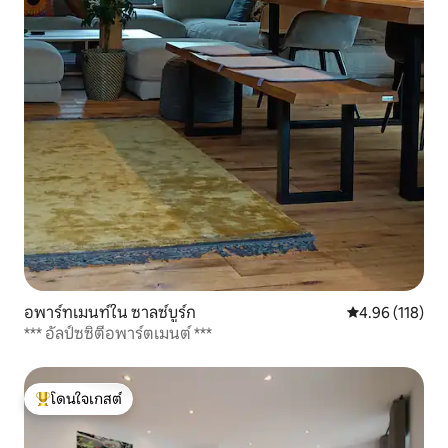
อพาร์ทเมนท์ใน ซาลซ์บูร์ก
คะแนนเฉลี่ย 4.9
4.96 (118)
*** อัลป์ซซิตี้อพาร์ตเมนต์ ***
โดนใจเกสต์
โดนใจเกสต์ที่สุด