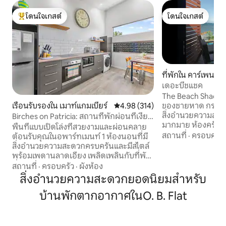
โดนใจเกสต์
โดนใจเกสต์
โดนใจเกสต์ที่สุด
โดนใจเกสต์
ที่พักใน คาร์เพนเตอ
เดอะบีชแชค
The Beach Shack 
ของชายหาด กระท่อม
เรือนรับรองใน เมาท์แกมเบียร์
คะแนนเฉลี่ย 4.98 จาก 5, 314 รีวิว
4.98 (314)
สิ่งอำนวยความสะด
Birches on Patricia: สถานที่พักผ่อนที่เงียบ
มากมาย ห้องครัว/เ
สงบและทันสมัย
พื้นที่แบบเปิดโล่งที่สวยงามและผ่อนคลาย
ครันและห้องนอนหล
สถานที่
·
ครอบครัว
ต้อนรับคุณในอพาร์ทเมนท์ 1 ห้องนอนที่มี
นอนขนาดกะทัดรัด 2
สิ่งอำนวยความสะดวกครบครันและมีสไตล์
เด็ก ห้องน้ำที่เข้าถ
พร้อมเพดานลาดเอียง เพลิดเพลินกับที่พัก
ผ้าปูที่นอนให้ทั้ง
ที่หันหน้าไปทางทิศเหนือ เต็มไปด้วยแสง
สถานที่
·
ครอบครัว
·
ผังห้อง
ไมโครเวฟหม้อทอดลม
สว่าง และมีเสน่ห์ที่ใส่มาอย่างพิถีพิถัน
สิ่งอำนวยความสะดวกยอดนิยมสำหรับ
แบบครอบครัวนั่งผ
มากมาย ทันทีที่คุณมาถึง คุณจะรู้สึก
กับวิว ราคานี้สำหรั
บ้านพักตากอากาศในO. B. Flat
เหมือนอยู่บ้านทันที พื้นที่ลานด้านหน้าและ
เข้าพักฟรี เป็นมิตรก
ลานด้านหลังพร้อมบาร์บีคิว ห้องครัวเต็ม
ธรรมเนียมเล็กน้อย
รูปแบบพร้อมชากาแฟและอุปกรณ์พื้นฐาน
รั้วล้อมรอบใหม่เข้
ในตู้เก็บอาหาร เครื่องซักผ้าและเครื่องอบ