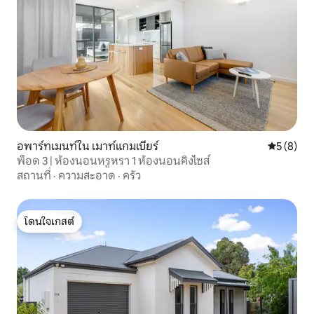
อพาร์ทเมนท์ใน เมาท์แกมเบียร์
คะแนนเฉลี่
5 (8)
พ็อด 3 | ห้องนอนหรูหรา 1 ห้องนอนคิงไซส์
สถานที่
·
ความสะอาด
·
ครัว
โดนใจเกสต์
โดนใจเกสต์