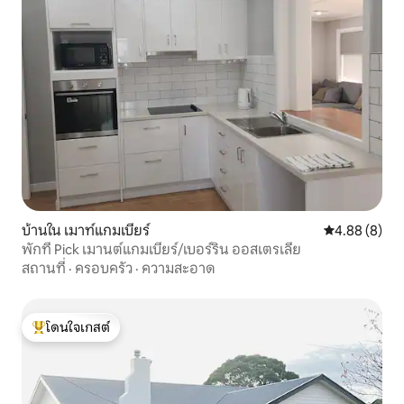
บ้านใน เมาท์แกมเบียร์
คะแนนเฉลี่ย 4
4.88 (8)
พักที่ Pick เมานต์แกมเบียร์/เบอร์ริน ออสเตรเลีย
สถานที่
·
ครอบครัว
·
ความสะอาด
โดนใจเกสต์
โดนใจเกสต์ที่สุด