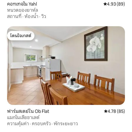
คอทเทจใน Yahl
คะแนนเฉลี่ย 4.
4.93 (89)
หนวดของยาห์ล
สถานที่
·
ห้องน้ำ
·
วิว
โดนใจเกสต์
โดนใจเกสต์
ฟาร์มสเตย์ใน Ob Flat
คะแนนเฉลี่ย 4.
4.78 (85)
แมกโนเลียชาเลต์
ความคุ้มค่า
·
ครอบครัว
·
พักระยะยาว