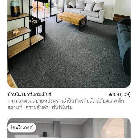
บ้านใน เมาท์แกมเบียร์
คะแนนเฉลี่ย 4.
4.9 (109)
ความสะดวกสบายหลังคราวช์ เป็นมิตรกับสัตว์เลี้ยงและเด็ก
สถานที่
·
ความคุ้มค่า
·
พื้นที่ในร่ม
โดนใจเกสต์
โดนใจเกสต์