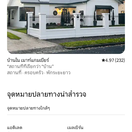
บ้านใน เมาท์แกมเบียร์
คะแนนเฉลี่ย 4.9
4.97 (232)
“สถานที่ที่เรียกว่า “บ้าน”
สถานที่
·
ครอบครัว
·
พักระยะยาว
จุดหมายปลายทางน่าสำรวจ
จุดหมายปลายทางใกล้ๆ
แอดิเลด
เมลเบิร์น