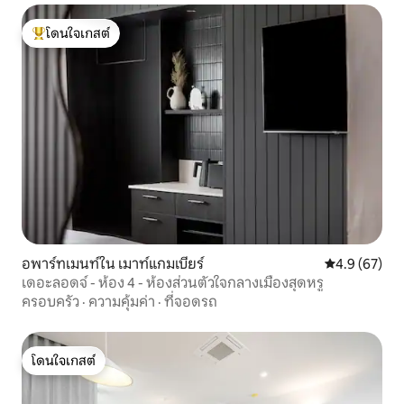
โดนใจเกสต์
โดนใจเกสต์ที่สุด
อพาร์ทเมนท์ใน เมาท์แกมเบียร์
คะแนนเฉลี่ย 4
4.9 (67)
เดอะลอดจ์ - ห้อง 4 - ห้องส่วนตัวใจกลางเมืองสุดหรู
ครอบครัว
·
ความคุ้มค่า
·
ที่จอดรถ
โดนใจเกสต์
โดนใจเกสต์