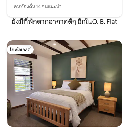
คนท้องถิ่น 14 คนแนะนำ
ยังมีที่พักตากอากาศดีๆ อีกในO. B. Flat
โดนใจเกสต์
โดนใจเกสต์