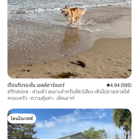
เรือนรับรองใน เชลล์ฮาร์เบอร์
คะแนนเฉลี่ย 4.94
4.94 (595)
สวีทสปอต - ส่วนตัว เหมาะสำหรับสัตว์เลี้ยง เดินไปชายหาดได้
ครอบครัว
·
ความคุ้มค่า
·
เช็คเอาท์
โดนใจเกสต์
โดนใจเกสต์