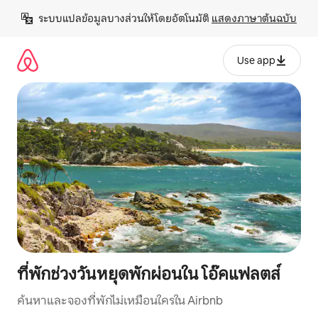
ข้าม
ระบบแปลข้อมูลบางส่วนให้โดยอัตโนมัติ 
แสดงภาษาต้นฉบับ
ไป
ยัง
เนื้อหา
Use app
ที่พักช่วงวันหยุดพักผ่อนใน โอ๊คแฟลตส์
ค้นหาและจองที่พักไม่เหมือนใครใน Airbnb