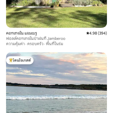
คอทเทจใน แจมเบรู
คะแนนเฉลี่ย 4.98
4.98 (394)
ฟอลส์คอทเทจในป่าฝนที่ Jamberoo
ความคุ้มค่า
·
ครอบครัว
·
พื้นที่ในร่ม
โดนใจเกสต์
โดนใจเกสต์ที่สุด