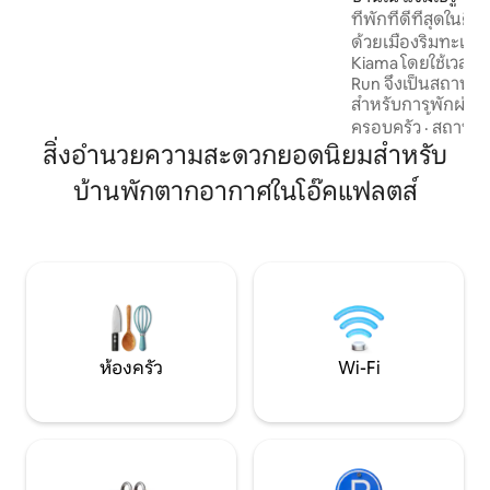
ที่พักที่ดีที่สุดในค
เข้าพักทุกคนหลังจากนั้นจะเสียค่าบริการ
เห็นใน Aust Travell
25 ดอลลาร์ (เช่น ผู้เข้าพักเพิ่มเติมสูงสุด 5
ด้วยเมืองริมทะเลท
คน) ผู้เข้าพักคนที่ 7 สามารถใช้เตียงพับและ
Kiama โดยใช้เวลาขั
ผ้าปูที่นอนได้
Run จึงเป็นสถานที่
สำหรับการพักผ่อนเช
คลายและฟื้นฟู ด้วย
ครอบครัว
·
สถานที่
เยี่ยมวิวน้ำไปยัง
สิ่งอำนวยความสะดวกยอดนิยมสำหรับ
ทางตะวันตกคุณจะรู
บ้านพักตากอากาศในโอ๊คแฟลตส์
ของโลก - เพลิดเพลินไ
ทั้งสองโลก กลับมา
มหาสมุทรในฤดูร้อน
แจ้งหรือเพลิดเพลินก
ในฤดูหนาว ห้องพัก
อินฟราเรด 3 คนและ
คลายมีอะไรให้คุณ
ห้องครัว
Wi-Fi