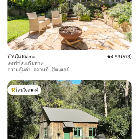
บ้านใน Kiama
คะแนนเฉลี่ย 4.9
4.93 (573)
ลอฟท์สวนริมหาด
ความคุ้มค่า
·
สถานที่
·
ฮีตเตอร์
โดนใจเกสต์
โดนใจเกสต์ที่สุด