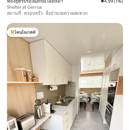
ห้องชุดรับรองแขกใน เจอโรอา
คะแนนเฉลี่ย 4.9
4.99 (116)
Shelter at Gerroa
สถานที่
·
ครอบครัว
·
สิ่งอำนวยความสะดวก
โดนใจเกสต์
โดนใจเกสต์ที่สุด