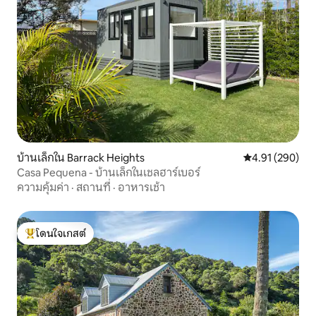
บ้านเล็กใน Barrack Heights
คะแนนเฉลี่ย 4.9
4.91 (290)
Casa Pequena - บ้านเล็กในเชลฮาร์เบอร์
ความคุ้มค่า
·
สถานที่
·
อาหารเช้า
โดนใจเกสต์
โดนใจเกสต์ที่สุด