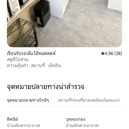
เรือนรับรองใน โอ๊คแฟลตส์
คะแนนเฉลี่ย 4.
4.96 (28)
สตูดิโอสวน
ความคุ้มค่า
·
สถานที่
·
เช็คอิน
จุดหมายปลายทางน่าสำรวจ
จุดหมายปลายทางใกล้ๆ
สถานที่ท่องเที่ยวยอดนิยมในละแวก
ซิดนีย์
วุลลองกอง
บ้านพักตากอากาศ
บ้านพักตากอากาศ