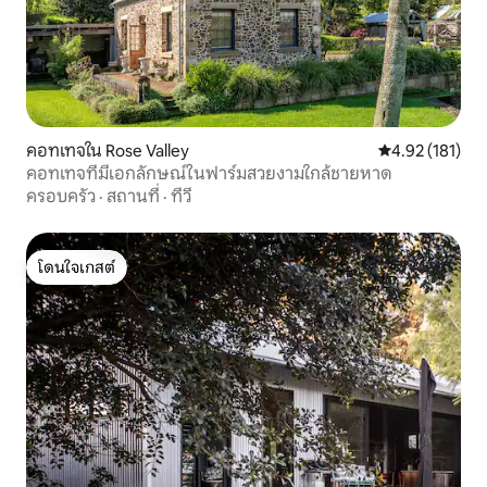
คอทเทจใน Rose Valley
คะแนนเฉลี่ย 4.9
4.92 (181)
คอทเทจที่มีเอกลักษณ์ในฟาร์มสวยงามใกล้ชายหาด
ครอบครัว
·
สถานที่
·
ทีวี
โดนใจเกสต์
โดนใจเกสต์