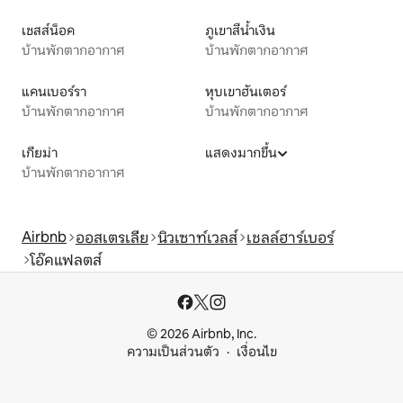
เชสส์น็อค
ภูเขาสีน้ำเงิน
บ้านพักตากอากาศ
บ้านพักตากอากาศ
แคนเบอร์รา
หุบเขาฮันเตอร์
บ้านพักตากอากาศ
บ้านพักตากอากาศ
เกียม่า
แสดงมากขึ้น
บ้านพักตากอากาศ
Airbnb
ออสเตรเลีย
นิวเซาท์เวลส์
เชลล์ฮาร์เบอร์
โอ๊คแฟลตส์
© 2026 Airbnb, Inc.
ความเป็นส่วนตัว
เงื่อนไข