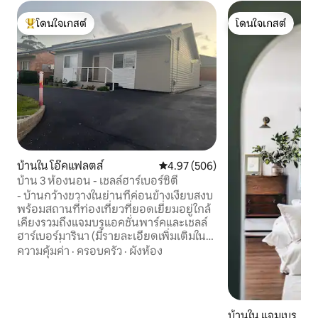
โดนใจเกสต์
โดนใจเกสต์
โดนใจเกสต์ที่สุด
โดนใจเกสต์
บ้านใน โอ๊คแฟลตส์
คะแนนเฉลี่ย 4.97 จาก 5, 506 รีวิว
4.97 (506)
บ้าน 3 ห้องนอน - เชลล์ฮาร์เบอร์ซิตี
- บ้านกว้างขวางในย่านที่ค่อนข้างเงียบสงบ
พร้อมสถานที่ท่องเที่ยวที่ยอดเยี่ยมอยู่ใกล้
เคียงรวมถึงแจมบรูแอคชั่นพาร์คและเชลล์
ฮาร์เบอร์มารินา (มีรายละเอียดเพิ่มเติมใน
คู่มือนำเที่ยว) - ขับรถ 5 นาทีไปชายหาด -
ความคุ้มค่า
·
ครอบครัว
·
ผังห้อง
สถานีรถประจำทางและสถานีรถไฟเดินไม่
ไกลมาก - ร้านค้ามากมายในระยะเดินถึง -
อาหารเช้าเบาๆและของว่าง (ซีเรียล/ขนมปัง
ปิ้ง/สเปรด/ชา/กาแฟ/นม/บิสกิต) จองห้อง
บ้านใน แจมเบรู
แรกสำหรับคู่รัก (บ้านส่วนตัวทั้งหลัง) และผู้