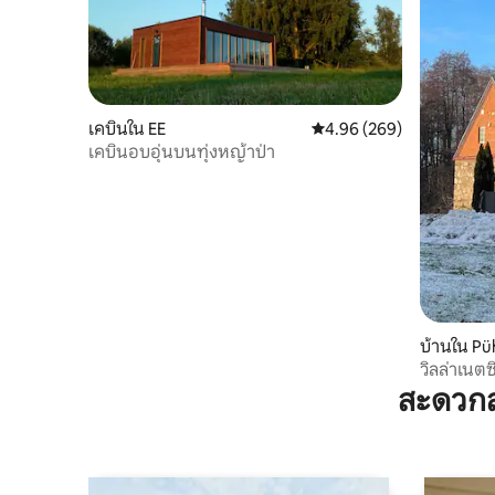
เคบินใน EE
คะแนนเฉลี่ย 4.96 จาก 5, 2
4.96 (269)
เคบินอบอุ่นบนทุ่งหญ้าป่า
บ้านใน Pü
วิลล่าเนตซ
สะดวกส