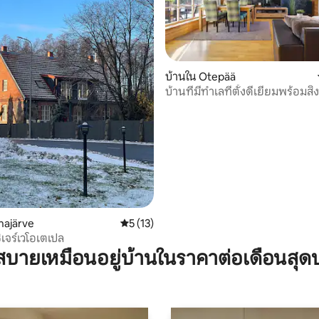
บ้านใน Otepää
69 รีวิว
บ้านที่มีทำเลที่ตั้งดีเยี่ยมพร้อมส
ความสะดวกครบครัน
hajärve
คะแนนเฉลี่ย 5 จาก 5, 13 รีวิว
5 (13)
ิเจร์เวโอเตเปล
บายเหมือนอยู่บ้านในราคาต่อเดือนสุด