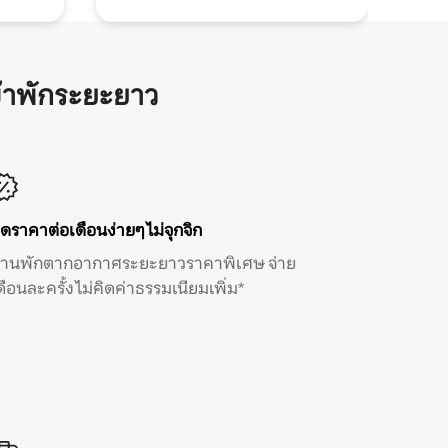
้าพักระยะยาว
ิดราคาต่อเดือนง่ายๆ ไม่จุกจิก
้านพักตากอากาศระยะยาวราคาพิเศษ จ่าย
ดือนละครั้ง ไม่คิดค่าธรรมเนียมเพิ่ม*