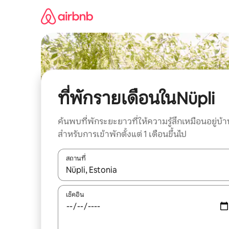
ข้าม
ไป
ยัง
เนื้อหา
ที่พักรายเดือนในNüpli
ค้นพบที่พักระยะยาวที่ให้ความรู้สึกเหมือนอยู่บ้า
สำหรับการเข้าพักตั้งแต่ 1 เดือนขึ้นไป
สถานที่
ใช้ลูกศรขึ้นลง หรือใช้การสัมผัสหรือปัด เพื่อสำรวจผ
เช็คอิน