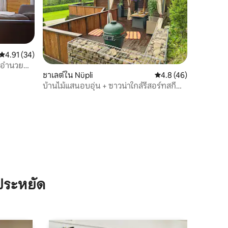
คะแนนเฉลี่ย 4.91 จาก 5, 34 รีวิว
4.91 (34)
ิ่งอำนวย
ชาเลต์ใน Nüpli
คะแนนเฉลี่ย 4.8 จาก 5,
4.8 (46)
บ้านไม้แสนอบอุ่น + ซาวน่าใกล้รีสอร์ทสกี
Väike-Munamäe
ประหยัด