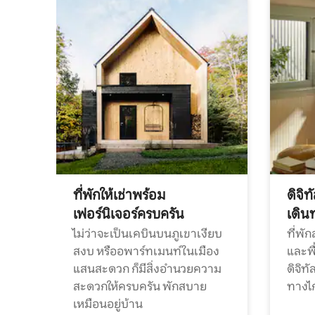
ที่พักให้เช่าพร้อม
ดิจิ
เฟอร์นิเจอร์ครบครัน
เดิน
ไม่ว่าจะเป็นเคบินบนภูเขาเงียบ
ที่พั
สงบ หรืออพาร์ทเมนท์ในเมือง
และพื
แสนสะดวก ก็มีสิ่งอำนวยความ
ดิจิ
สะดวกให้ครบครัน พักสบาย
ทางไ
เหมือนอยู่บ้าน