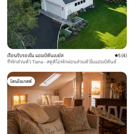
เรือนรับรองใน แอมป์ตันเบย์ส
คะแนนเฉลี่
5 (4)
ที่พักส่วนตัว Tiana - สตูดิโอพักผ่อนส่วนตัวในแฮมป์ตันส์
โดนใจเกสต์
โดนใจเกสต์