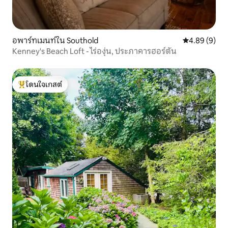
อพาร์ทเมนท์ใน Southold
คะแนนเฉลี่ย 4
4.89 (9)
Kenney's Beach Loft - ไร่องุ่น, ประภาคารฮอร์ตัน
โดนใจเกสต์
โดนใจเกสต์ที่สุด