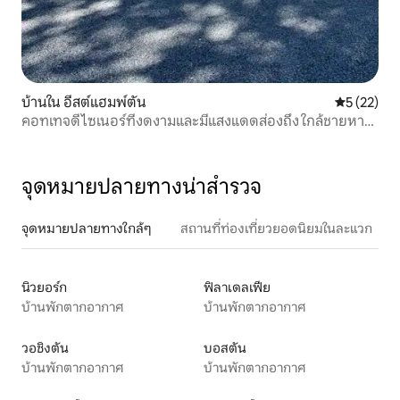
บ้านใน อีสต์แฮมพ์ตัน
คะแนนเฉลี่ย
5 (22)
คอทเทจดีไซเนอร์ที่งดงามและมีแสงแดดส่องถึง ใกล้ชายหาด
1.2 กม.
จุดหมายปลายทางน่าสำรวจ
จุดหมายปลายทางใกล้ๆ
สถานที่ท่องเที่ยวยอดนิยมในละแวก
นิวยอร์ก
ฟิลาเดลเฟีย
บ้านพักตากอากาศ
บ้านพักตากอากาศ
วอชิงตัน
บอสตัน
บ้านพักตากอากาศ
บ้านพักตากอากาศ