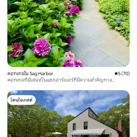
คอทเทจใน Sag Harbor
คะแนนเฉลี่ย
5 (70)
คอทเทจที่มีเสน่ห์ในแซกฮาร์เบอร์ที่มีความสำคัญทาง
ประวัติศาสตร์
โดนใจเกสต์
โดนใจเกสต์