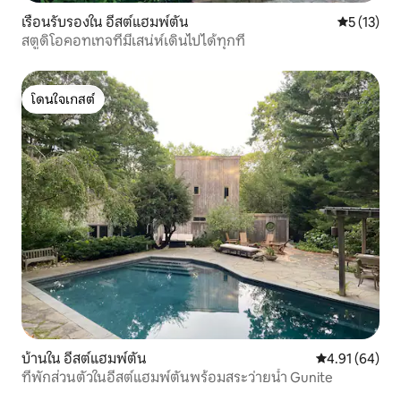
เรือนรับรองใน อีสต์แฮมพ์ตัน
คะแนนเฉลี่ย
5 (13)
สตูดิโอคอทเทจที่มีเสน่ห์เดินไปได้ทุกที่
โดนใจเกสต์
โดนใจเกสต์
บ้านใน อีสต์แฮมพ์ตัน
คะแนนเฉลี่ย 4.
4.91 (64)
ที่พักส่วนตัวในอีสต์แฮมพ์ตันพร้อมสระว่ายน้ำ Gunite