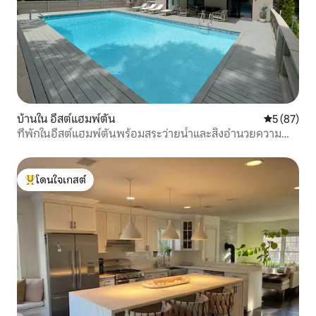
บ้านใน อีสต์แฮมพ์ตัน
คะแนนเฉลี่ย
5 (87)
ที่พักในอีสต์แฮมพ์ตันพร้อมสระว่ายน้ำและสิ่งอำนวยความ
สะดวก
โดนใจเกสต์
โดนใจเกสต์ที่สุด