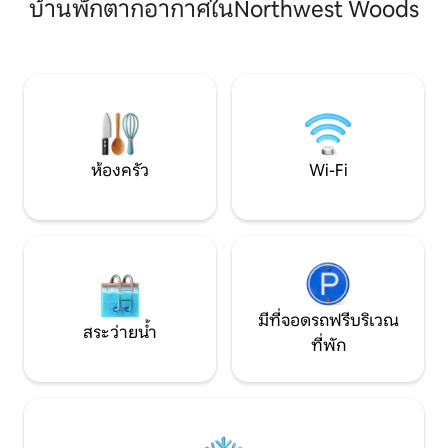
บ้านพักตากอากาศในNorthwest Woods
บาร์บีคิวใต้ท้องฟ้าเต็มไปด้วยดวงดาว! สตรี
ทั้งวันนั่งพักผ่อนริม
มบนทีวีขนาด 80 นิ้ว + ทำอาหารในห้องครัว
อาบแดดหรือค่ำคืนใ
ของเชฟ เดินไปคาเฟ่ที่อยู่ห่างออกไปเพียง 1
กี่นาทีก็ถึงชายหาดส
บล็อกเพื่อดื่มกาแฟยามเช้าริมทะเล และรับ
กำลังมองหาความ
ประทานอาหารค่ำ/ค็อกเทลพร้อมชม
ครอบครัวหรือการพ
พระอาทิตย์ลับขอบฟ้าที่ท่าเรือ เดินกลับ
ระยะไกลที่มีสไตล์กา
บ้านใน 4 นาที เพลิดเพลินกับความสงบและ
แวดล้อมแห่งนี้ก็พร
ความเงียบสงบที่นี่ในบ้านของคุณเอง!
ห้องครัว
Wi-Fi
มีที่จอดรถฟรีบริเวณ
สระว่ายน้ำ
ที่พัก