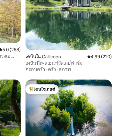
คะแนนเฉลี่ย 5.0 จาก 5, 268 รีวิว
5.0 (268)
ทรงเอ
เคบินใน Callicoon
คะแนนเฉลี่ย 4.99 จาก 5, 
4.99 (220)
เคบินที่เพลเซนท์วัลเลย์ฟาร์ม
ครอบครัว
·
ครัว
·
สภาพ
โดนใจเกสต์
โดนใจเกสต์ที่สุด