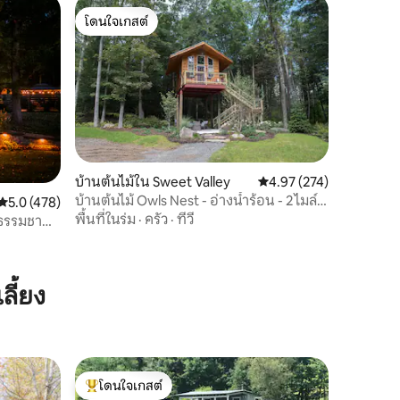
โดนใจเกสต์
โดนใจเกสต์
บ้านต้นไม้ใน Sweet Valley
คะแนนเฉลี่ย 4.97 จาก 5, 
4.97 (274)
บ้านต้นไม้ Owls Nest - อ่างน้ำร้อน - 2 ไมล์
คะแนนเฉลี่ย 5.0 จาก 5, 478 รีวิว
5.0 (478)
ถึงอุทยานแห่งรัฐ RG
พื้นที่ในร่ม
·
ครัว
·
ทีวี
ธรรมชาติ
ลี้ยง
โดนใจเกสต์
โดนใจเกสต์ที่สุด