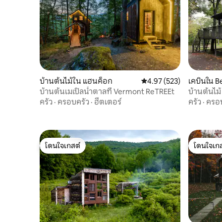
เคบินใน B
บ้านต้นไม้ใน แฮนค็อก
คะแนนเฉลี่ย 4.97 จาก 5, 5
4.97 (523)
บ้านต้นไม้
บ้านต้นเมเปิลน้ำตาลที่ Vermont ReTREEt
ครัว
·
ครอบ
ครัว
·
ครอบครัว
·
ฮีตเตอร์
โดนใจเกสต์
โดนใจเกส
โดนใจเกสต์
โดนใจเกส