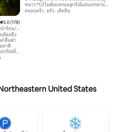
หนาว *1/2 ไมล์ของถนนลูกรังในชนบทผ่าน
บ้านระหว่างทางไปยังเคบิน โปรดขับช้าๆ *
ครอบครัว
·
ครัว
·
เช็คอิน
ป้ายบอกทางไปตามถนนหลังจาก GPS ออก
ไปแล้ว * ลานจอดรถเลี้ยวกลับรถ * ห้องน้ำ
คะแนนเฉลี่ย 5.0 จาก 5, 178 รีวิว
5.0 (178)
ครบ * ห้องครัว: เตาอบลมร้อน/หม้อทอดลม
น้ำร้อน/
ร้อน/คอมโบไมโครเวฟเคอริกเครื่องปิ้ง
งใหลซึ่ง
ขนมปังใต้เคาน์เตอร์/ตู้แช่แข็งขนาดเล็ก *
์ ดื่มด่ำ
ห้องใต้หลังคาเตียงควีนไซส์ * ฟูกนอน 2 ชั้น
มชาติ
* หม้อกระทะและช้อนส้อม * บริการโต๊ะ
ออกไปเห็น
สำหรับ 4 คน * เกมหนังสือ
องการเพื่อ
า
ลุมกองไฟ -
ได้ 6 ท่าน:
Northeastern United States
 1 เตียง ✅
ม์, โรคุ ✅