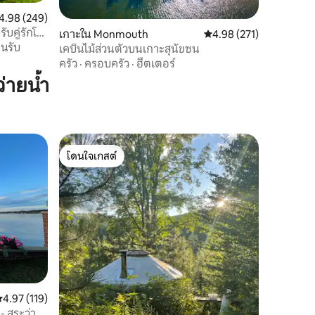
แนนเฉลี่ย 4.98 จาก 5, 249 รีวิว
4.98 (249)
บคู่รักโร
เกาะใน Monmouth
คะแนนเฉลี่ย 4.98 จาก 5, 
4.98 (271)
อนรับ
เคบินไม้ส่วนตัวบนเกาะสุนัขซน
ครัว
·
ครอบครัว
·
ฮีตเตอร์
่ายน้ำ
โดนใจเกสต์
โดนใจเกสต์
ะแนนเฉลี่ย 4.97 จาก 5, 119 รีวิว
4.97 (119)
- สระว่าย