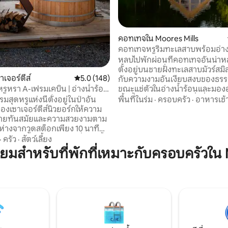
คอทเทจใน Moores Mills
คอทเทจหรูริมทะเลสาบพร้อมอ่าง
เรือคายัค - รองรับ 6 คน
หลบไปพักผ่อนที่คอทเทจอันน่าหล
ตั้งอยู่บนชายฝั่งทะเลสาบมัวร์สมิลส
าเจอร์ตีส์
คะแนนเฉลี่ย 5.0 จาก 5, 148 รีวิว
5.0 (148)
กับความงามอันเงียบสงบของธรร
ขณะแช่ตัวในอ่างน้ำร้อนและมอง
หรูหรา A-เฟรมเคบิน | อ่างน้ำร้อน
ผืนน้ำอันเงียบสงบ ทุกสิ่งที่คุณต้
า
พื้นที่ในร่ม
·
ครอบครัว
·
อาหารเช้
มสุดหรูแห่งนี้ตั้งอยู่ในป่าอัน
สร้างความทรงจำที่สวยงาม! #คอทเทจ
องเซาเจอร์ตีส์นิวยอร์กให้ความ
แคนาดาที่อบอุ่น ✅ ว่ายน้ำ พายเรือคายัค ✅
ายทันสมัยและความสวยงามตาม
ตกปลา พายเรือ ✅ อาร์เคด Pac-Man,
ห่างจากวูดสต็อกเพียง 10 นาที
เครื่องเล่นแผ่นเสียง 45 รอบ ✅ ห
นิวยอร์กนิวเจอร์ซีย์ 2 ชั่วโมงตั้ง
·
ครัว
·
สัตว์เลี้ยง
ฟืนฟรี ✅ บาร์บีคิวกลางแจ้ง ✅ พัก
ี่ส่วนตัว 2 เอเคอร์ เข้าถึงง่ายมี
สำหรับที่พักที่เหมาะกับครอบครัวใน 
เตียงคิงไซส์ 2 เตียง เตียงควีนไซส์
นไซส์ระดับพรีเมียมเครื่องชงกาแฟ
สมาร์ททีวีโรคุ 51 นิ้ว ✅ อเมซอน ไพร
 Breville โปรเจคเตอร์ 4K เตาผิง
ระเบียงที่มีตาข่ายกันยุง
งอ่างน้ำร้อนและซาวน่าที่ทำจากไม้
รกับสุนัข! สถานที่พักผ่อนที่
มีสไตล์ใกล้การเดินป่าเล่นสกีและ
นิยมใน Catskills เยี่ยมชม ig
aframe‘ ของเราเพื่อดูข้อมูลเพิ่ม