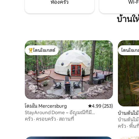
ห้องครัว
Wi-F
บ้านใ
โดนใจเกสต์
โดนใจเกส
โดนใจเกสต์ที่สุด
โดนใจเกส
โดมใน Mercersburg
คะแนนเฉลี่ย 4.99 จาก 5, 2
4.99 (253)
StayAround Dome ~ อัญมณีที่มี
บ้านต้นไม
เอกลักษณ์และเงียบสงบ ~ ซาวน่า
ครัว
·
ครอบครัว
·
สถานที่
บ้านต้นไม
ครัว
·
พื้นท