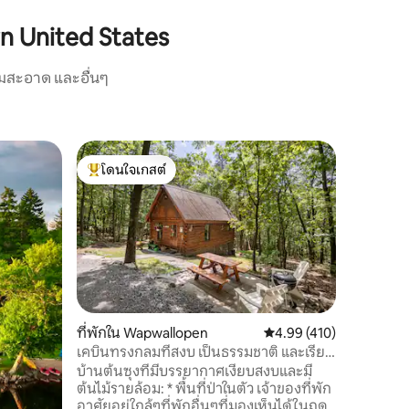
n United States
ามสะอาด และอื่นๆ
เคบินใน ม
โดนใจเกสต์
โดนใจ
เคบินเคดี
โดนใจเกสต์ที่สุด
โดนใจเกส
ยินดีต้อนร
บันดาลใจ
The Kenfi
อยู่ห่างจ
และห่างจา
พื้นที่ในร่
กี่นาทีพ
เพียงต้นน
งดงามของ
ที่พักใน Wapwallopen
คะแนนเฉลี่ย 4.99 จาก 5, 
4.99 (410)
ทางจักรยา
เคบินทรงกลมที่สงบ เป็นธรรมชาติ และเรียบ
เคบินของ
ง่ายในป่า
บ้านต้นซุงที่มีบรรยากาศเงียบสงบและมี
ออกแบบที
ต้นไม้รายล้อม: * พื้นที่ป่าในตัว เจ้าของที่พัก
สามารถดื่
อาศัยอยู่ใกล้ๆที่พักอื่นๆที่มองเห็นได้ในฤดู
อยู่ที่บ้า