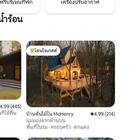
ฟรีบริเวณที่พัก
เครื่องปรับอากาศ
้ำร้อน
โดนใจเกสต์
โดนใจเกสต์ที่สุด
ะแนนเฉลี่ย 4.99 จาก 5, 445 รีวิว
4.99 (445)
ี่ใช้ฟืน
บ้านต้นไม้ใน McHenry
คะแนนเฉลี่ย 4.99 จาก 5, 
4.99 (214)
มุมมองจากด้านบน
พื้นที่ในร่ม
·
ครอบครัว
·
ตกแต่ง