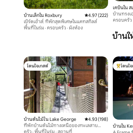
เคบินใน 
บ้านทรงเอ
บ้านเล็กใน Roxbury
คะแนนเฉลี่ย 4.97 จาก 5, 2
4.97 (222)
ครอบครัว
เบิร์ดเฮ้าส์: ที่พักสุดพิเศษในแคทสกิลส์
พื้นที่ในร่ม
·
ครอบครัว
·
ผังห้อง
บ้านใ
โดนใจเกสต์
โดนใจ
โดนใจเกสต์
โดนใจเกสต
บ้านต้นไม้ใน Lake George
คะแนนเฉลี่ย 4.93 จาก 5, 1
4.93 (198)
ที่พักบ้านต้นไม้ทางเหนือของทะเลสาบ
บ้านใน K
จอร์จ
ครัว
·
พื้นที่ในร่ม
·
สถานที่
A Frame ท