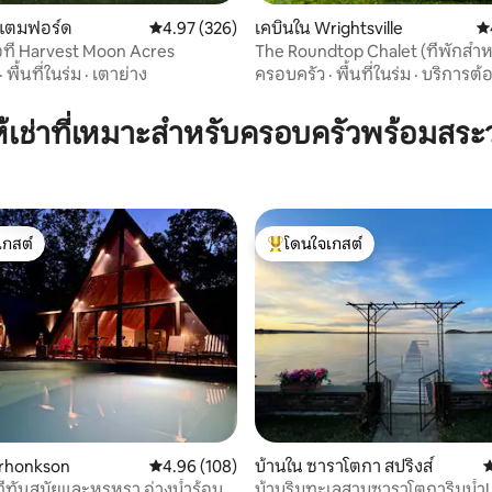
สแตมฟอร์ด
คะแนนเฉลี่ย 4.97 จาก 5, 326 รีวิว
4.97 (326)
เคบินใน Wrightsville
คะ
ที่ Harvest Moon Acres
The Roundtop Chalet (ที่พักสำหรั
22 รีวิว
แมนติก)
·
พื้นที่ในร่ม
·
เตาย่าง
ครอบครัว
·
พื้นที่ในร่ม
·
บริการต้
ห้เช่าที่เหมาะสำหรับครอบครัวพร้อมสระว
เกสต์
โดนใจเกสต์
์ที่สุด
โดนใจเกสต์ที่สุด
98 รีวิว
erhonkson
คะแนนเฉลี่ย 4.96 จาก 5, 108 รีวิว
4.96 (108)
บ้านใน ซาราโตกา สปริงส์
ค
ี่ทันสมัยและหรูหรา อ่างน้ำร้อน
บ้านริมทะเลสาบซาราโตการิมน้ำ! 