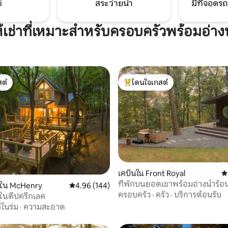
i
สระว่ายน้ำ
มีที่จอดรถ
ห้เช่าที่เหมาะสำหรับครอบครัวพร้อมอ่างน
ต์
โดนใจเกสต์
ต์
โดนใจเกสต์ที่สุด
เคบินใน Front Royal
ค
53 รีวิว
ที่พักบนยอดเขาพร้อมอ่างน้ำร้อนท
้ใน McHenry
คะแนนเฉลี่ย 4.96 จาก 5, 144 รีวิว
4.96 (144)
ครอบครัว
·
ครัว
·
บริการต้อนรับ
้ในดีปครีกเลค
ี่ในร่ม
·
ความสะอาด