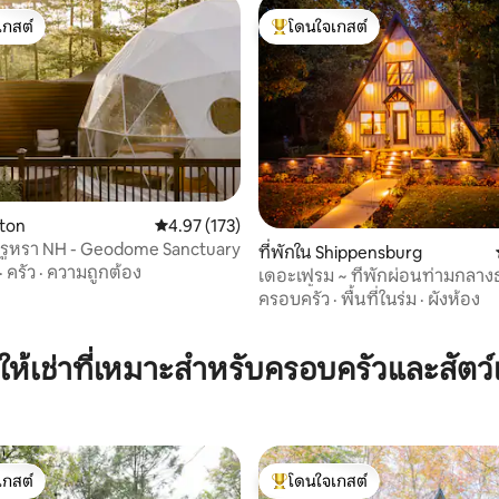
เกสต์
โดนใจเกสต์
์ที่สุด
โดนใจเกสต์ที่สุด
tton
คะแนนเฉลี่ย 4.97 จาก 5, 173 รีวิว
4.97 (173)
หรูหรา NH - Geodome Sanctuary
ที่พักใน Shippensburg
·
ครัว
·
ความถูกต้อง
เดอะเฟรม ~ ที่พักผ่อนท่ามกลาง
29 รีวิว
~ อ่างน้ำร้อน ~ บาร์บีคิว
ครอบครัว
·
พื้นที่ในร่ม
·
ผังห้อง
ให้เช่าที่เหมาะสำหรับครอบครัวและสัตว์เ
เกสต์
โดนใจเกสต์
์ที่สุด
โดนใจเกสต์ที่สุด