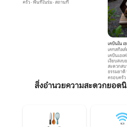
วอลเลย์บอลและเทนนิส 🎮 เพลย์สเตชัน 5 มิ
ครัว
·
พื้นที่ในร่ม
·
สถานที่
นิดิสก์ อ่าง♨️ น้ำร้อนสำหรับ 6 คน เสียง 🔊
Sonos ตลอดทั้งปี ที่ชาร์จรถยนต์ไฟฟ้า🔋
ระดับ 2 เส้นทาง🥾 เดินป่าในบริเวณที่พัก
พื้นที่ส่วนตัว 🌳 33 เอเคอร์ไม่มีช่วงเวลางดใช้
เสียง 🔥 เตาผิงขนาดใหญ่ + เตาย่างและเตา
อบพิซซ่า เตาผิงแบบแก๊ส🛋️แสนอบอุ่น WiFi
🌐 เร็วและสมาร์ททีวีขนาด 65 "3 เครื่อง เตียง
เคบินใน เซ
คิงไซส์ 🛏️ 3 หลังและเตียงสองชั้นคู่ 💼 พื้นที่
เคทสกิลส์
ทำงานเฉพาะ
และซาวน่
เคบินเอเฟร
เงียบสงบข
สะดวกสบ
ธรรมชาติ 
และห่างจาก
ครอบครัว
อยู่บนพื้นท
สิ่งอำนวยความสะดวกยอดนิยม
ที่นอนควี
เอสเปรสโซ
เตาปิ้งย่า
สน เป็นมิต
อบอุ่นและ
ร้านอาหารยอด
‘highwoods
เติม!