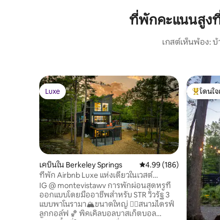
ที่พักคะแนนสูง
เกสต์เห็นพ้อง: 
Luxe
โดนใจ
Luxe
โดนใจเกสต
เคบินใน Berkeley Springs
คะแนนเฉลี่ย 4.99 จาก 5, 1
4.99 (186)
ที่พัก Airbnb Luxe แห่งเดียวในเวสต์
เวอร์จิเนีย
IG @ montevistawv การพักผ่อนสุดหรูที่
ออกแบบโดยมืออาชีพสำหรับ STR วิวรัฐ 3
แบบพาโนรามา🏔️ขนาดใหญ่ 🏌️‍♂️สนามไดรฟ์
ลูกกอล์ฟ 🏀 พิคเคิลบอลบาสเก็ตบอล