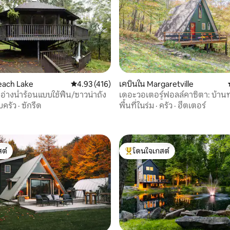
each Lake
คะแนนเฉลี่ย 4.93 จาก 5, 416 รีวิว
4.93 (416)
เคบินใน Margaretville
23 รีวิว
 อ่างน้ำร้อนแบบใช้ฟืน/ซาวน่าถัง
เดอะวอเตอร์ฟอลล์คาซิตา: บ้าน
เฟรมพร้อมน้ำตกสูง 30 ฟุต
ครัว
·
ซักรีด
พื้นที่ในร่ม
·
ครัว
·
ฮีตเตอร์
ต์
โดนใจเกสต์
ต์
โดนใจเกสต์ที่สุด