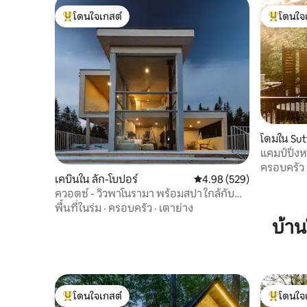
โดนใจเกสต์
โดนใจ
โดนใจเกสต์ที่สุด
โดนใจเกสต
โดมใน Su
แคมป์ปิ้ง
ครอบครัว
เคบินใน ลัก-โบปอร์
คะแนนเฉลี่ย 4.98 จาก 5, 5
4.98 (529)
ควอตซ์ - วิวพาโนรามา พร้อมสปา ใกล้กับ
เมืองควิเบก
พื้นที่ในร่ม
·
ครอบครัว
·
เตาย่าง
บ้าน
โดนใจเกสต์
โดนใจ
โดนใจเกสต์ที่สุด
โดนใจเกสต