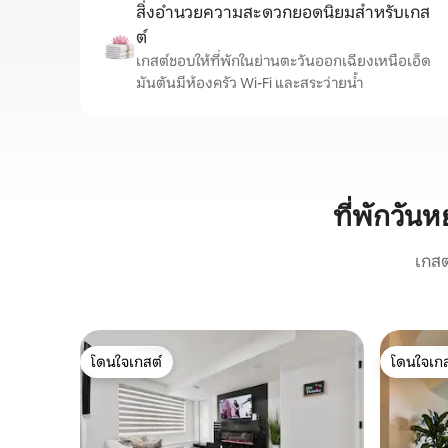
สิ่งอำนวยความสะดวกยอดนิยมสำหรับเกส
ต์
เกสต์ชอบให้ที่พักในย่านตะวันออกเฉียงเหนือเอ็ด
มันตันมีห้องครัว Wi-Fi และสระว่ายน้ำ
ที่พักวัน
เกสต
โดนใจเกสต์
โดนใจเกส
โดนใจเกสต์
โดนใจเกส