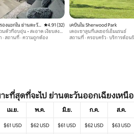
บรองแขกใน ย่านตะวัน
คะแนนเฉลี่ย 4.91 จาก 5, 32 รีวิว
4.91 (32)
เคบินใน Sherwood Park
หนือเอ็ดมันตัน
วนตัวที่อบอุ่น • สะอาด เงียบสงบ
เดอะซาลูนที่เลเซอร์เอ็มแรนช์
กสบาย
า
·
สถานที่
·
ความถูกต้อง
สถานที่
·
ครอบครัว
·
บริการต้อนร
68 รีวิว
าะที่สุดที่จะไป ย่านตะวันออกเฉียงเหนือ
เม.ย.
พ.ค.
มิ.ย.
ก.ค.
ส.ค.
$61 USD
$62 USD
$61 USD
$62 USD
$63 USD