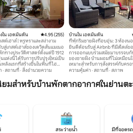
47 รีวิว
องใน เอดมันตัน
คะแนนเฉลี่ย 4.95 จาก 5, 255 รีวิว
4.95 (255)
บ้านใน เอดมันตัน
กสต์เฮาส์ | หรูหราและสง่างาม
ที่พักริมชายฝั่งที่อบอุ่น: 3 ห้อง
เครื่องปรับอากาศ ชานเรือ ใกล้ตัว
รับสู่เกสต์เฮาส์ของเดวิดสันแมเนอ
ยินดีต้อนรับสู่ Airbnb ที่มีสไตล์ของ
ี่พักทางประวัติศาสตร์ตั้งแต่ปี 1912
การออกแบบร่วมสมัยมาบรรจบกับ
ุ่นแห่งนี้ได้รับการปรับปรุงใหม่เป็น
ของชายฝั่ง บ้านผอมที่ไม่เหมือนใ
นหลังแรกที่สร้างขึ้นในพื้นที่ไฮ
เหมาะสำหรับการสังสรรค์กับครอ
งอยู่บนถนนเอดาคุณอยู่ห่างจาก
สถานที่พักผ่อนที่เงียบสงบในย่านท
า
·
สถานที่
·
สิ่งอำนวยความ
ความคุ้มค่า
·
สถานที่
·
สภาพ
ียงไม่กี่ก้าวเส้นทางสำหรับนักปีน
สงบของเบเวอร์ลี ห่างจากถนนเอด
ปั่นจักรยานรวมถึงร้านอาหาร
ช่วงตึกคุณจะพบกับการขี่จักรยา
ยมสำหรับบ้านพักตากอากาศในย่านตะวั
ั้งอยู่ห่างจาก
ทางเดินเล่นในหุบเขาแม่น้ำได้อย
/Northlands (Expo Center)
Rundle Park ที่สวยงามอยู่ห่างอ
าทีห่างจากสนามกีฬา 6 นาทีห่าง
ไม่กี่นาทีมีกิจกรรมสำหรับทุกเพศทุ
ger's Place 11 นาทีและขับรถ 15
เวลาเดินทางโดยรถยนต์เพียง 10 
มหาวิทยาลัยได้อย่างรวดเร็ว
สามารถสำรวจด้านตะวันออกที่มีช
นรับรวมอยู่ในการเข้าพัก 1
ของตัวเมืองหรือบรรยากาศที่มีชี
นไป!
ถนน Whyte
i
สระว่ายน้ำ
มีที่จอดรถ