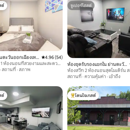
ต์
ซูเปอร์โฮสต์
ต์
ซูเปอร์โฮสต์
านตะวันออกเฉียงเหนื
คะแนนเฉลี่ย 4.96 จาก 5, 54 รีวิว
4.96 (54)
ัน
น 1 ห้องนอนที่สวยงามและสะดวก
18 รีวิว
ห้องชุดรับรองแขกใน ย่านตะวัน
·
สถานที่
·
สภาพ
ออกเฉียงเหนือเอ็ดมันตัน
ห้องสวีท 2 ห้องนอนสุดโมเดิร์น 
สบายและสวยงาม
สถานที่
·
ความคุ้มค่า
·
เข้าถึง
ต์
โดนใจเกสต์
ต์
โดนใจเกสต์ที่สุด