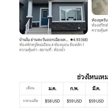
ห้องชุดรั
ออกเฉียงเ
ห้องสวีทส่
และสะดว
ความคุ้มค่
บ้านใน ย่านตะวันออกเฉียงเหนื
คะแนนเฉลี่ย 4.93 จาก 5, 
4.93 (68)
อเอ็ดมันตัน
ห้องพักหรูใหม่เอี่ยม 4 ห้องนอน ชั้นหลัก 1
ความคุ้มค่า
·
สถานที่
·
ห้องน้ำ
ช่วงไหนเหม
เดือน
ม.ค.
ก.พ.
มี.ค.
ราคาเฉลี่ย
$58 USD
$59 USD
$59 USD