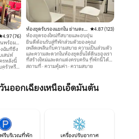
สำหรับการเข้าพัก เพล
ความสะดวก
สถานที่
·
ครบครัน 
ร์ททีวี เต
สวยงามอย่า
ห้องชุดรับรองแขกใน ย่านตะวั
คะแนนเฉลี่ย 4.87 จาก 5, 
4.87 (123)
ห้องนอนใ
นออกเฉียงเหนือเอ็ดมันตัน
ห้องชุดรองใหม่ที่สบายและอบอุ่น
คะแนนเฉลี่ย 4.97 จาก 5, 76 รีวิว
4.97 (76)
โต๊ะข้างเ
ยินดีต้อนรับสู่ที่พักส่วนตัวของคุณ!
สาย/USB/เ
นอนพร้อม
เพลิดเพลินกับความสบาย ความเป็นส่วนตัว
กว้างขวา
เมือง
ฉันที่ซึ่ง
และความสะดวกในห้องชุดชั้นใต้ดินของเรา
ไม่มีบันได
เสน่ห์
ที่สร้างใหม่และตกแต่งครบครัน ที่พักนี้ได้รับ
ครหลังนี้
การออกแบบมาอย่างพิถีพิถันเพื่อให้เหมาะ
สถานที่
·
ความคุ้มค่า
·
ความสบาย
บครัวหรือ
สำหรับการเข้าพักทั้งระยะสั้นและระยะยาว
ี่เงียบ
โดยมีทางเข้าส่วนตัวและเตาไฟแยกต่างหาก
าเพียง 2
ที่ช่วยให้คุณควบคุมอุณหภูมิได้ด้วยตัวเอง
นและเส้น
นออกเฉียงเหนือเอ็ดมันตัน
ทำให้การเข้าพักของคุณน่าจดจำและน่า
่างง่ายดาย
รื่นรมย์ ไม่ว่าคุณจะมาที่นี่เพื่อการเดินทาง
อกไปเพียง
เพื่อธุรกิจ การพักผ่อนเพื่อช้อปปิ้ง หรือการ
กวัย ใช้
มาเยือนเพื่อพักผ่อน ห้องสวีทของเรามี
นาทีคุณ
บรรยากาศที่เหมาะสมที่สุด
ีวิตชีวา
วิตชีวาของ
ฟรีบริเวณที่พัก
เครื่องปรับอากาศ