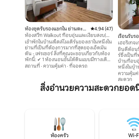
ห้องชุดรับรองแขกใน ย่านตะวั
คะแนนเฉลี่ย 4.94 จาก 5, 
4.94 (47)
นออกเฉียงเหนือเอ็ดมันตัน
ห้องสวีท Walkout ที่อบอุ่นและเงียบสงบ|
เรือนรับร
เตียงคิงไซส์|ทางเดินป่า
เข้าพักในบ้านสไตล์โมเดิร์นของเราในหนึ่งใน
เฮอริเทจเ
ย่านที่เป็นที่ต้องการมากที่สุดของเอ็ดมัน
ยินดีต้อน
ตัน - เฟรเซอร์ สิ่งที่คุณจะชอบเกี่ยวกับห้อง
ร์ซึ่งเป็นท
พักนี้: ✔ 1 ห้องนอนชั้นใต้ดินแบบมีทางเดิน
บ้านที่อบอ
ออก พร้อมเตียงคิงไซส์ หน้าต่าง✔ ขนาด
สถานที่
·
ความคุ้มค่า
·
ที่จอดรถ
หนึ่งในบ้า
ใหญ่ สมาร์ททีวี✔ขนาด 55 ”พร้อมเน็ตฟลิกซ์
แลนด์ ตั้
ความคุ้มค่
✔ Wi-Fi เร็ว ที่จอดรถริมถนน✔ฟรี ✔ Seville
สวนสุนัขเพ
สะดวก
Fan ห้อง✔ ครัวที่มีอุปกรณ์ครบครัน
เขาและนัก
สิ่งอำนวยความสะดวกยอดนิ
เครื่อง✔ ซักผ้าและเครื่องอบผ้าในห้องพัก
และธุรกิจท้องถิ่น ต
เช็ค✔ อินด้วยตนเองง่ายๆ ✔ กาแฟและชา
Concordia
ฟรี ✔ แชมพู ครีมนวดผม และครีมอาบน้ำฟรี
เพียง 3 น
ได✔ ร์เป่าผม ✔ เหมาะสำหรับการเข้าพัก
จาก DT/Ro
ระยะยาว ✔ เข้าถึงแอนโทนี่เฮนเดย์ได้ง่าย
นาทีไปยัง
✔ เส้นทางเดินยาว
ตะกร้าต้อ
สัปดาห์ขึ้
ห้องครัว
Wi-F