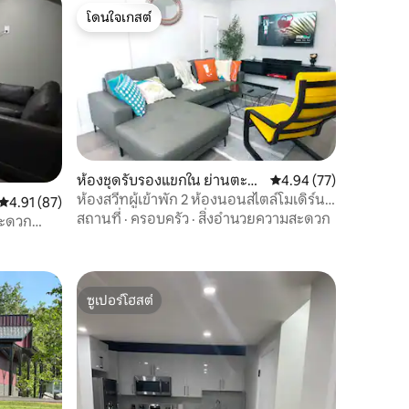
โดนใจเกสต์
โดนใจเกสต์
ห้องชุดรับรองแขกใน ย่านตะวั
คะแนนเฉลี่ย 4.94 จาก 5,
4.94 (77)
นออกเฉียงเหนือเอ็ดมันตัน
ห้องสวีทผู้เข้าพัก 2 ห้องนอนสไตล์โมเดิร์น |
คะแนนเฉลี่ย 4.91 จาก 5, 87 รีวิว
4.91 (87)
เตียงคิงไซส์
สถานที่
·
ครอบครัว
·
สิ่งอำนวยความสะดวก
สะดวก
ซูเปอร์โฮสต์
ซูเปอร์โฮสต์