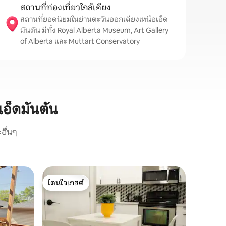
สถานที่ท่องเที่ยวใกล้เคียง
สถานที่ยอดนิยมในย่านตะวันออกเฉียงเหนือเอ็ด
มันตัน มีทั้ง Royal Alberta Museum, Art Gallery
of Alberta และ Muttart Conservatory
เอ็ดมันตัน
อื่นๆ
บ้านใน ย
โดนใจเกสต์
โดนใจเก
อเอ็ดมัน
บ้านส่วนต
โดนใจเกสต์
โดนใจเก
บันได + บา
ใกล้แอนโท
เยี่ยมมีร
ความสะดว