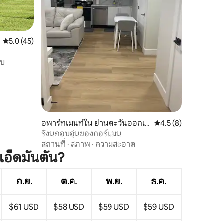
คะแนนเฉลี่ย 5.0 จาก 5, 45 รีวิว
5.0 (45)
ับ
อพาร์ทเมนท์ใน ย่านตะวันออกเฉี
คะแนนเฉลี่ย 4.5 จาก 5
4.5 (8)
ยงเหนือเอ็ดมันตัน
รังนกอบอุ่นของกอร์แมน
สถานที่
·
สภาพ
·
ความสะอาด
เอ็ดมันตัน?
ก.ย.
ต.ค.
พ.ย.
ธ.ค.
$61 USD
$58 USD
$59 USD
$59 USD