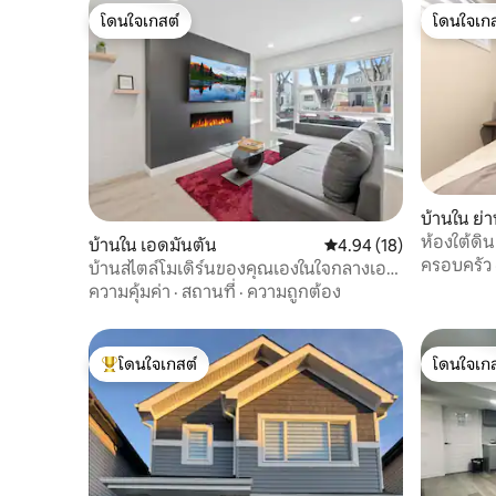
โดนใจเกสต์
โดนใจเกส
โดนใจเกสต์
โดนใจเกส
บ้านใน ย่
อเอ็ดมันต
ห้องใต้ดิ
บ้านใน เอดมันตัน
คะแนนเฉลี่ย 4.94 จาก 5, 
4.94 (18)
สบาย
ครอบครัว
บ้านสไตล์โมเดิร์นของคุณเองในใจกลางเอ
ดมันตัน
ความคุ้มค่า
·
สถานที่
·
ความถูกต้อง
โดนใจเกสต์
โดนใจเกส
โดนใจเกสต์ที่สุด
โดนใจเกส