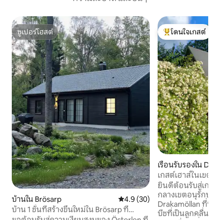
ซูเปอร์โฮสต์
โดนใจเกสต์
ซูเปอร์โฮสต์
โดนใจเกสต์ที่สุด
เรือนรับรองใน De
เกสต์เฮาส์ในเขตอน
Drakamöllan
ยินดีต้อนรับสู่เกสต์
กลางเขตอนุรักษ์ธ
บ้านใน Brösarp
คะแนนเฉลี่ย 4.9 จาก 5, 30 รีวิว
4.9 (30)
Drakamöllan ที่นี่ม
บ้าน 1 ชั้นที่สร้างขึ้นใหม่ใน Brösarp ที่
บีชที่เป็นลูกคลื่นแล
สวยงาม
ขอต้อนรับสู่ความเงียบสงบของ Österlen ที่