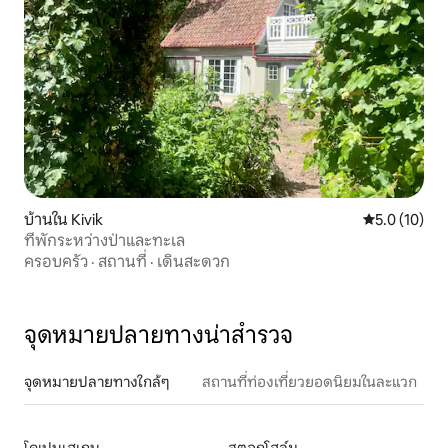
บ้านใน Kivik
คะแนนเฉลี่ย 5
5.0 (10)
ที่พักระหว่างป่าและทะเล
ครอบครัว
·
สถานที่
·
เดินสะดวก
จุดหมายปลายทางน่าสำรวจ
จุดหมายปลายทางใกล้ๆ
สถานที่ท่องเที่ยวยอดนิยมในละแวก