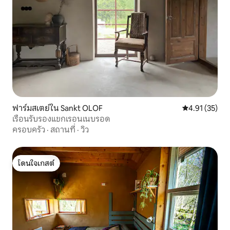
ฟาร์มสเตย์ใน Sankt OLOF
คะแนนเฉลี่ย 4.
4.91 (35)
เรือนรับรองแขกเรอนเนบรอด
ครอบครัว
·
สถานที่
·
วิว
โดนใจเกสต์
โดนใจเกสต์