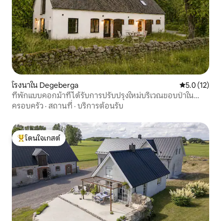
โรงนาใน Degeberga
คะแนนเฉลี่ย 5
5.0 (12)
ที่พักแบบคอกม้าที่ได้รับการปรับปรุงใหม่บริเวณขอบป่าใน
Maglehem
ครอบครัว
·
สถานที่
·
บริการต้อนรับ
โดนใจเกสต์
โดนใจเกสต์ที่สุด