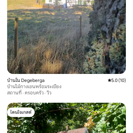
บ้านใน Degeberga
คะแนนเฉลี่ย 5
5.0 (10)
บ้านไม้กางเขนพร้อมระเบียง
สถานที่
·
ครอบครัว
·
วิว
โดนใจเกสต์
โดนใจเกสต์