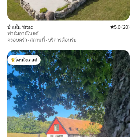
บ้านใน Ystad
คะแนนเฉลี่ย 5
5.0 (20)
ฟาร์มอาร์โนลด์
ครอบครัว
·
สถานที่
·
บริการต้อนรับ
โดนใจเกสต์
โดนใจเกสต์ที่สุด