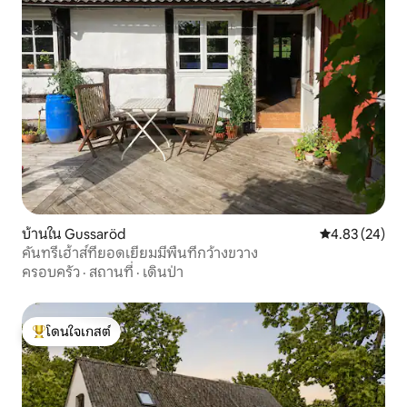
บ้านใน Gussaröd
คะแนนเฉลี่ย 4.
4.83 (24)
คันทรีเฮ้าส์ที่ยอดเยี่ยมมีพื้นที่กว้างขวาง
ครอบครัว
·
สถานที่
·
เดินป่า
โดนใจเกสต์
โดนใจเกสต์ที่สุด