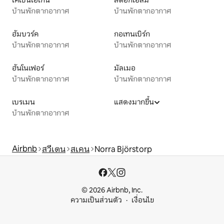
โคเปนเฮเกน
สตอกโฮล์ม
บ้านพักตากอากาศ
บ้านพักตากอากาศ
ฮัมบวร์ค
กอเทนเบิร์ก
บ้านพักตากอากาศ
บ้านพักตากอากาศ
ฮันโนเฟอร์
มัลเมอ
บ้านพักตากอากาศ
บ้านพักตากอากาศ
เบรเมน
แสดงมากขึ้น
บ้านพักตากอากาศ
Airbnb
สวีเดน
สเคน
Norra Björstorp
© 2026 Airbnb, Inc.
ความเป็นส่วนตัว
เงื่อนไข