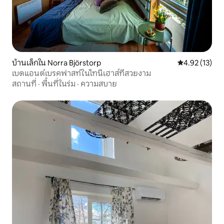
บ้านเล็กใน Norra Björstorp
คะแนนเฉลี่ย 4.
4.92 (13)
เบดแอนด์เบรคฟาสท์ในไทนี่เฮาส์ที่สวยงาม
สถานที่
·
พื้นที่ในร่ม
·
ความสบาย