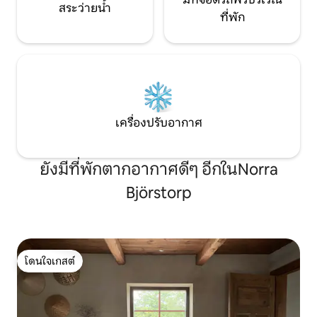
สระว่ายน้ำ
ที่พัก
เครื่องปรับอากาศ
ยังมีที่พักตากอากาศดีๆ อีกในNorra
Björstorp
โดนใจเกสต์
โดนใจเกสต์