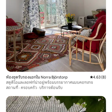
ห้องชุดรับรองแขกใน Norra Björstorp
คะแนนเฉลี่ย 4
4.63 (8)
สตูดิโอและลอฟท์น่าอยู่พร้อมบรรยากาศแบบคอทเทจ
สถานที่
·
ครอบครัว
·
บริการต้อนรับ