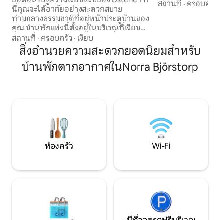
พืชและสัตว์ที่มีเอ
สถานที่
·
ครอบครัว
นี่คุณจะได้อาศัยอย่างสะดวกสบาย
เฮาส์มีแสงสว่างและ
ท่ามกลางธรรมชาติที่อยู่หน้าประตูบ้านของ
ใหญ่ที่เขียวชอุ่มพร
คุณ บ้านพักแห่งนี้ตั้งอยู่ในบริเวณที่เงียบ
อาหาร สถานที่ทั้ง
สงบและมีเขตอนุรักษ์ธรรมชาติที่สวยงาม
สถานที่
·
ครอบครัว
·
เงียบ
ร้องและความเงียบสง
เป็นเพื่อนบ้านที่ใกล้ที่สุด คุณจะไปถึงเบร
สิ่งอำนวยความสะดวกยอดนิยมสำหรับ
หาดทรายสีขาวราวกั
เซียร์ปพร้อมร้าน ICA ร้านกาแฟ ร้านขายยา
ที่สุดอยู่ห่างออกไ
บ้านพักตากอากาศในNorra Björstorp
และปั๊มน้ำมัน (มีสถานีชาร์จ) ได้ในเวลาเพียง
ร้านกาแฟ วัฒนธร
5 นาที เดินทางไปทะเลได้ภายใน 10–15 นาที
ธรรมชาติที่เป็นเ
และไปอุทยานแห่งชาติสเตนชูวุดได้ภายใน
Österlen
30 นาที นอกจากนี้ คุณยังอยู่ใกล้กับจุด
หมายปลายทางสำหรับการท่องเที่ยว เช่น
Kivik, Ystad และ Åhus อ่านข้อมูลเพิ่มเติม
เกี่ยวกับที่พักได้ที่ใต้คำอธิบายที่พัก
ห้องครัว
Wi-Fi
มีที่จอดรถฟรีบริเวณ