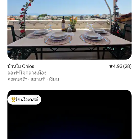
บ้านใน Chios
คะแนนเฉลี่ย 4.
4.93 (28)
ลอฟท์ใจกลางเมือง
ครอบครัว
·
สถานที่
·
เงียบ
โดนใจเกสต์
โดนใจเกสต์ที่สุด