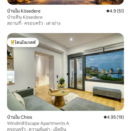
บ้านใน Kösedere
คะแนนเฉลี่ย 4
4.9 (51)
บ้านหิน Kösedere
สถานที่
·
ครอบครัว
·
เตาย่าง
โดนใจเกสต์
โดนใจเกสต์ที่สุด
บ้านใน Chios
คะแนนเฉลี่ย 4.
4.95 (19)
Windmill Escape Apartments A
ครอบครัว
·
ความคุ้มค่า
·
เช็คอิน