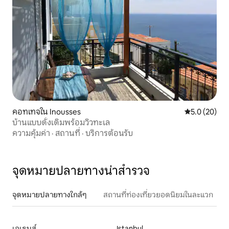
คอทเทจใน Inousses
คะแนนเฉลี่ย 5
5.0 (20)
บ้านแบบดั้งเดิมพร้อมวิวทะเล
ความคุ้มค่า
·
สถานที่
·
บริการต้อนรับ
จุดหมายปลายทางน่าสำรวจ
จุดหมายปลายทางใกล้ๆ
สถานที่ท่องเที่ยวยอดนิยมในละแวก
เอเธนส์
Istanbul