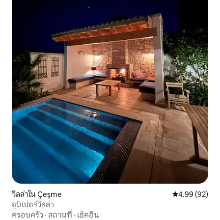
วิลล่าใน Çeşme
คะแนนเฉลี่ย 4.
4.99 (92)
จูนิเปอร์วิลล่า
ครอบครัว
·
สถานที่
·
เช็คอิน