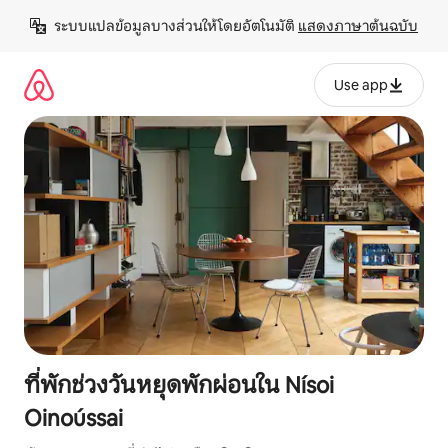
ข้าม
ระบบแปลข้อมูลบางส่วนให้โดยอัตโนมัติ 
แสดงภาษาต้นฉบับ
ไป
ยัง
เนื้อหา
Use app
ที่พักช่วงวันหยุดพักผ่อนใน Nísoi
Oinoússai