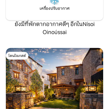
เครื่องปรับอากาศ
ยังมีที่พักตากอากาศดีๆ อีกในNísoi
Oinoússai
โดนใจเกสต์
โดนใจเกสต์