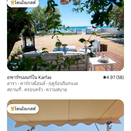
โดนใจเกสต์
โดนใจเกสต์ที่สุด
อพาร์ทเมนท์ใน Karfas
คะแนนเฉลี่ย 4.
4.97 (58)
ลารา - คาร์ราสโฮมส์ - ฤดูร้อนริมทะเล
สถานที่
·
ครอบครัว
·
ความสบาย
โดนใจเกสต์
โดนใจเกสต์ที่สุด