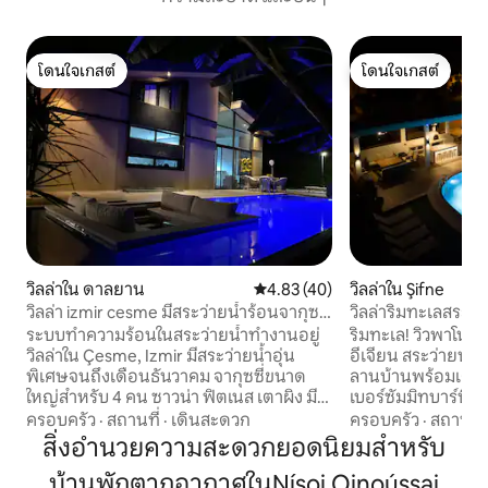
โดนใจเกสต์
โดนใจเกสต์
โดนใจเกสต์
โดนใจเกสต์
วิลล่าใน ดาลยาน
คะแนนเฉลี่ย 4.83 จาก 5, 40 รีวิว
4.83 (40)
วิลล่าใน Şifne
วิลล่า izmir cesme มีสระว่ายน้ำร้อนจากุซซี่
วิลล่าริมทะเลสระวิ
ห้องออกกำลังกาย
สู่ทะเล
ระบบทำความร้อนในสระว่ายน้ำทำงานอยู่
ริมทะเล! วิวพาโนรา
วิลล่าใน Çesme, Izmir มีสระว่ายน้ำอุ่น
อีเจียน สระว่ายน้ำ
พิเศษจนถึงเดือนธันวาคม จากุซซี่ขนาด
ลานบ้านพร้อมเตาอ
ใหญ่สำหรับ 4 คน ซาวน่า ฟิตเนส เตาผิง มี
เบอร์ซัมมิทบาร์บีคิวม
เฟอร์นิเจอร์ สวนขนาด 900 ตร.ม. 5 ห้อง
ประทานอาหาร/ทำ
ครอบครัว
·
สถานที่
·
เดินสะดวก
ครอบครัว
·
สถานที่
นอน 7 ห้องน้ำ สำหรับครอบครัว กลุ่มผู้
เคาน์เตอร์มากมาย
สิ่งอำนวยความสะดวกยอดนิยมสำหรับ
หญิง หรือกลุ่มผู้ชายเท่านั้น Cesmede Villa
กิโลวัตต์ (ไม่มีไฟดั
บ้านพักตากอากาศในNísoi Oinoússai
มีสระว่ายน้ำอุ่นของตัวเอง สวนขนาด 900
ไฟเบอร์อินเทอร์เน็