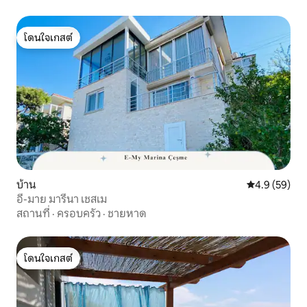
โดนใจเกสต์
โดนใจเกสต์
บ้าน
คะแนนเฉลี่ย 4
4.9 (59)
อี-มาย มารีนา เชสเม
สถานที่
·
ครอบครัว
·
ชายหาด
โดนใจเกสต์
โดนใจเกสต์