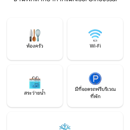
ตร.ม. ที่ทอดยาวไปถึงอาราลิช อ่างจากุซซี่
เต็มรูปแบบห้องครัว
สำหรับ 4 คน ซาวน่า ฟิตเนส เตาผิง 5 ห้อง
ระเบียงพื้นที่นั่ง
นอน และฝักบัวและโถสุขภัณฑ์ในแต่ละห้อง
โบสถ์ Ilıca Beach 6 
สำหรับครอบครัว กลุ่มผู้หญิง หรือกลุ่ม
นาทีถึงHotSpring บ
ผู้ชายเท่านั้น ไม่เหมาะสำหรับกลุ่มที่มีลูกสาว
ครอบครัวและเพื่อน
หรือลูกชายที่ยังไม่ได้แต่งงาน
ที่ผ่อนคลาย
ห้องครัว
Wi-Fi
มีที่จอดรถฟรีบริเวณ
สระว่ายน้ำ
ที่พัก