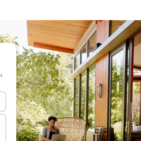
น
ลการค้นหา