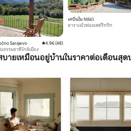
เคบินใน Nišići
39 รีวิว
ซาราเจโวฟอเรสต์รีทรีท
točno Sarajevo
คะแนนเฉลี่ย 4.96 จาก 5, 48 รีวิว
4.96 (48)
นในธรรมชาติใกล้เมือง
บายเหมือนอยู่บ้านในราคาต่อเดือนสุด