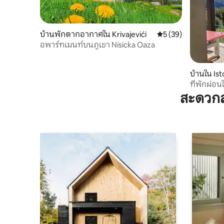
บ้านพักตากอากาศใน Krivajevići
คะแนนเฉลี่ย 5 จาก 5, 
5 (39)
อพาร์ทเมนท์บนภูเขา Nisicka Oaza
บ้านใน Is
ที่พักผ่อ
สะดวกส