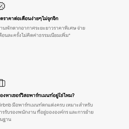
ิดราคาต่อเดือนง่ายๆ ไม่จุกจิก
้านพักตากอากาศระยะยาวราคาพิเศษ จ่าย
ดือนละครั้ง ไม่คิดค่าธรรมเนียมเพิ่ม*
องหาเซอร์วิสอพาร์ทเมนท์อยู่ใช่ไหม?
irbnb มีอพาร์ทเมนท์ตกแต่งครบ เหมาะสำหรับ
ารรับรองพนักงาน ที่อยู่ขององค์กร และการย้าย
ิ่นฐาน