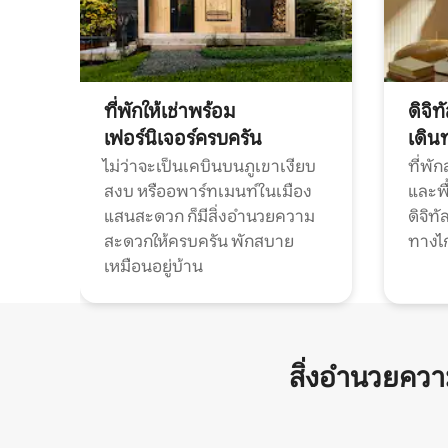
ที่พักให้เช่าพร้อม
ดิจิ
เฟอร์นิเจอร์ครบครัน
เดิน
ไม่ว่าจะเป็นเคบินบนภูเขาเงียบ
ที่พั
สงบ หรืออพาร์ทเมนท์ในเมือง
และพื
แสนสะดวก ก็มีสิ่งอำนวยความ
ดิจิ
สะดวกให้ครบครัน พักสบาย
ทางไ
เหมือนอยู่บ้าน
สิ่งอำนวยคว