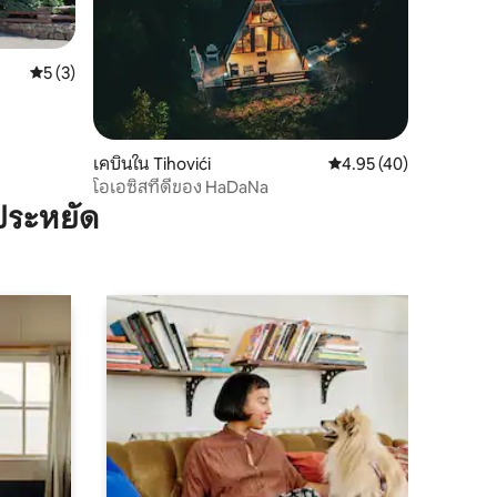
คะแนนเฉลี่ย 5 จาก 5, 3 รีวิว
5 (3)
เคบินใน Tihovići
คะแนนเฉลี่ย 4.95 จาก 5,
4.95 (40)
โอเอซิสที่ดีของ HaDaNa
ประหยัด