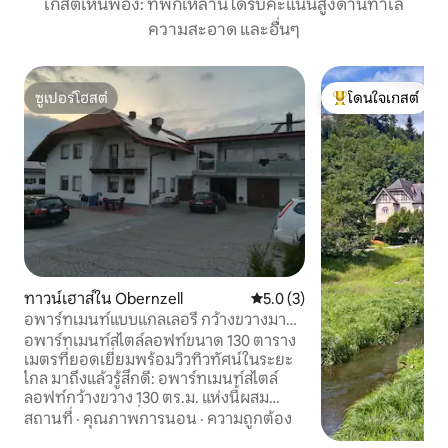
เกสต์เห็นพ้อง: ที่พักเหล่านี้ได้รับคะแนนสูงด้านทำเล
ความสะอาด และอื่นๆ
ซูเปอร์โฮสต์
โดนใจเกสต์
ซูเปอร์โฮสต์
โดนใจเกสต์ที่สุด
ทาวน์เฮาส์ใน Obernzell
คะแนนเฉลี่ย 5.0 จาก 5, 3 รีวิว
5.0 (3)
อพาร์ทเมนท์แบบแกลเลอรี กว้างขวางมาก
130 ตร.ม.
อพาร์ทเมนท์สไตล์ลอฟท์ขนาด 130 ตาราง
เมตรที่ยอดเยี่ยมพร้อมวิวทิวทัศน์ในระยะ
ไกล มาถึงแล้วรู้สึกดี: อพาร์ทเมนท์สไตล์
ลอฟท์กว้างขวาง 130 ตร.ม. แห่งนี้ผสม
ผสานการใช้ชีวิตที่ทันสมัยเข้ากับ
สถานที่
·
คุณภาพการนอน
·
ความถูกต้อง
บรรยากาศชนบทอันเงียบสงบ จุดเด่นคือ