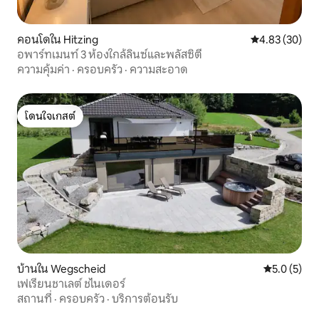
คอนโดใน Hitzing
คะแนนเฉลี่ย 4.
4.83 (30)
อพาร์ทเมนท์ 3 ห้องใกล้ลินซ์และพลัสซิตี้
ความคุ้มค่า
·
ครอบครัว
·
ความสะอาด
โดนใจเกสต์
โดนใจเกสต์
บ้านใน Wegscheid
คะแนนเฉลี่ย 
5.0 (5)
เฟเรียนชาเลต์ ชไนเดอร์
สถานที่
·
ครอบครัว
·
บริการต้อนรับ