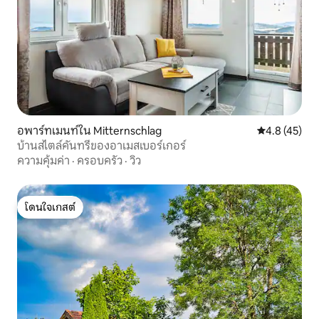
อพาร์ทเมนท์ใน Mitternschlag
คะแนนเฉลี่ย 4
4.8 (45)
บ้านสไตล์คันทรีของอาเมสเบอร์เกอร์
ความคุ้มค่า
·
ครอบครัว
·
วิว
โดนใจเกสต์
โดนใจเกสต์