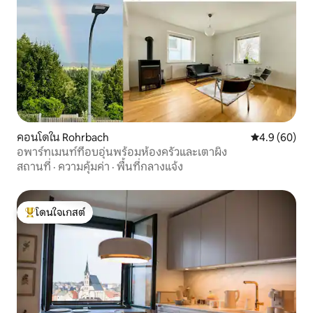
คอนโดใน Rohrbach
คะแนนเฉลี่ย 4
4.9 (60)
อพาร์ทเมนท์ที่อบอุ่นพร้อมห้องครัวและเตาผิง
สถานที่
·
ความคุ้มค่า
·
พื้นที่กลางแจ้ง
โดนใจเกสต์
โดนใจเกสต์ที่สุด