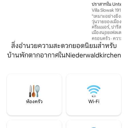
พื้นที่นั่งเล่นที่มีแสงส่องสว่าง พร้อมเพดาน
ปราสาทใน Untern
สูงและระเบียงที่มีสไตล์ เหมาะอย่างยิ่ง
Villa Slowak 1918_1
สำหรับใช้เป็นโฮมออฟฟิศหรือสตูดิโอ
"เหมาะอย่างยิ่งสำ
เพลิดเพลินกับวิวพาโนรามาของชนบทแบบ
วุ่นวายของเมืองอย
ไม่มีสิ่งกีดขวางจากภายในบ้านของคุณเอง
ครีมเมอร์, ปารีส; ต
อพาร์ทเมนท์แห่งนี้ตั้งอยู่ในหมู่บ้านที่เงียบ
เมืองนอยเฟลเดน ตร
สงบ ให้ความเงียบอย่างสมบูรณ์และ
ริมแม่น้ำกรอสเซอ ม
ครอบครัว
·
ความคุ้
คุณภาพชีวิตสูงสุดท่ามกลางธรรมชาติ
ทางปั่นจักรยานที่
สิ่งอำนวยความสะดวกยอดนิยมสำหรับ
หารมูห์ลทัลฮอฟ แอนด
บ้านพักตากอากาศในNiederwaldkirchen
รางวัลเพียง 400 เ
ขนาดเล็ก 25 นาที; 
สภาพแวดล้อมที่สา
เหมาะสำหรับคนรัก
นักศึกษาปริญญาเอก
สุนัข; สำหรับวันหยุ
รีสอร์ทในฤดูร้อน
ห้องครัว
Wi-Fi