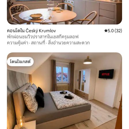
คอนโดใน Český Krumlov
คะแนนเฉลี่ย 5
5.0 (32)
พักผ่อนชมวิวปราสาทในเชสกีครุมลอฟ
ความคุ้มค่า
·
สถานที่
·
สิ่งอำนวยความสะดวก
โดนใจเกสต์
โดนใจเกสต์