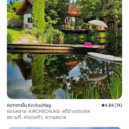
คอทเทจใน Kirchschlag
คะแนนเฉลี่ย 4.
4.84 (74)
ผ่อนคลาย -KIRCHSCHLAG- สกีข้ามประเทศ
สถานที่
·
ครอบครัว
·
ความสบาย