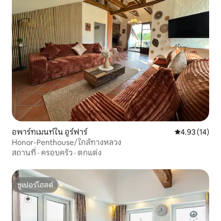
อพาร์ทเมนท์ใน อูร์ฟาร์
คะแนนเฉลี่ย 4.
4.93 (14)
Honor-Penthouse/ ใกล้ทางหลวง
สถานที่
·
ครอบครัว
·
ตกแต่ง
ซูเปอร์โฮสต์
ซูเปอร์โฮสต์