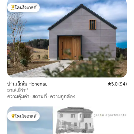
โดนใจเกสต์
โดนใจเกสต์ที่สุด
บ้านเล็กใน Hohenau
คะแนนเฉลี่ย 5
5.0 (94)
ชาเล่เฮิร์ท³
ความคุ้มค่า
·
สถานที่
·
ความถูกต้อง
โดนใจเกสต์
โดนใจเกสต์ที่สุด