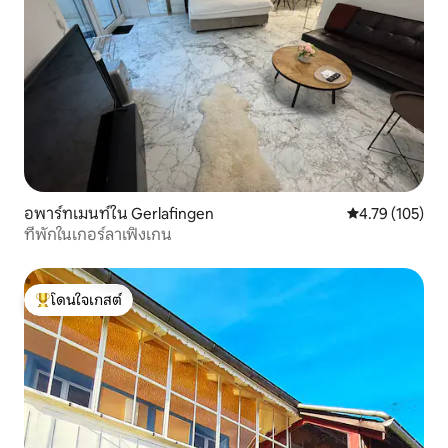
อพาร์ทเมนท์ใน Gerlafingen
คะแนนเฉลี่ย 4.7
4.79 (105)
ที่พักในเกอร์ลาเฟิงเกน
โดนใจเกสต์
โดนใจเกสต์ที่สุด