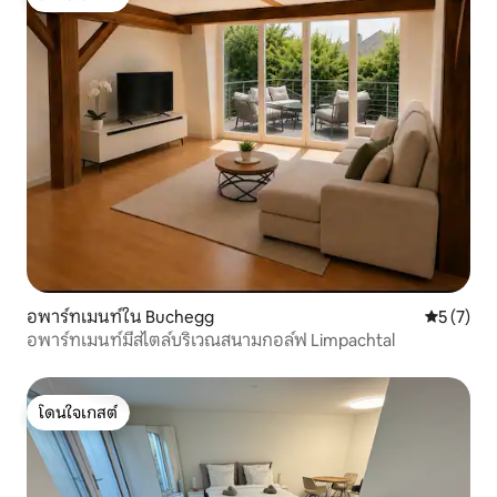
โดนใจเกสต์
อพาร์ทเมนท์ใน Buchegg
คะแนนเฉลี่
5 (7)
อพาร์ทเมนท์มีสไตล์บริเวณสนามกอล์ฟ Limpachtal
โดนใจเกสต์
โดนใจเกสต์