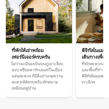
ที่พักให้เช่าพร้อม
ดิจิทัลโนแมด
เฟอร์นิเจอร์ครบครัน
เดินทางเพื่อ
ไม่ว่าจะเป็นเคบินบนภูเขาเงียบ
ที่พักสะดวกสบา
สงบ หรืออพาร์ทเมนท์ในเมือง
และพื้นที่ทำงา
แสนสะดวก ก็มีสิ่งอำนวยความ
ดิจิทัลโนแมดแ
สะดวกให้ครบครัน พักสบาย
ทางไกล
เหมือนอยู่บ้าน