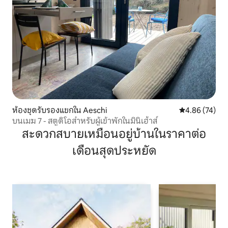
ห้องชุดรับรองแขกใน Aeschi
คะแนนเฉลี่ย 4.
4.86 (74)
บนเมฆ 7 - สตูดิโอสำหรับผู้เข้าพักในมินิเฮ้าส์
สะดวกสบายเหมือนอยู่บ้านในราคาต่อ
เดือนสุดประหยัด