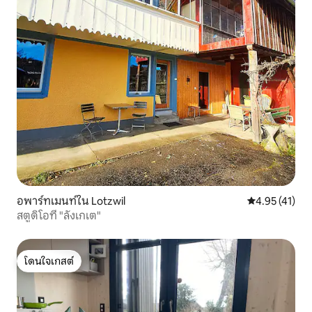
อพาร์ทเมนท์ใน Lotzwil
คะแนนเฉลี่ย 4.
4.95 (41)
สตูดิโอที่ "ลังเกเต"
โดนใจเกสต์
โดนใจเกสต์