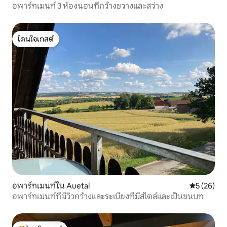
อพาร์ทเมนท์ 3 ห้องนอนที่กว้างขวางและสว่าง
โดนใจเกสต์
โดนใจเกสต์
อพาร์ทเมนท์ใน Auetal
คะแนนเฉลี่ย
5 (26)
อพาร์ทเมนท์ที่มีวิวกว้างและระเบียงที่มีสไตล์และเป็นชนบท