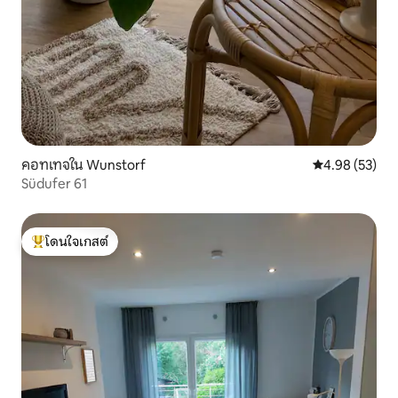
คอทเทจใน Wunstorf
คะแนนเฉลี่ย 4.
4.98 (53)
Südufer 61
โดนใจเกสต์
โดนใจเกสต์ที่สุด