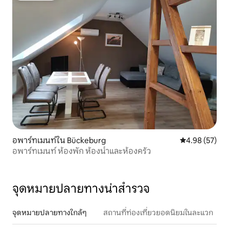
อพาร์ทเมนท์ใน Bückeburg
คะแนนเฉลี่ย 4.
4.98 (57)
อพาร์ทเมนท์ ห้องพัก ห้องน้ำและห้องครัว
จุดหมายปลายทางน่าสำรวจ
จุดหมายปลายทางใกล้ๆ
สถานที่ท่องเที่ยวยอดนิยมในละแวก