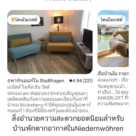
โดนใจเกสต์
โดนใจเกสต์
โดนใจเกสต์ที่สุด
โดนใจเกสต์
เรือบ้านใน รายการ
Ankerloft - เรือบ้า
อพาร์ทเมนท์ใน Stadthagen
คะแนนเฉลี่ย 4.94 จาก 5, 221 รีวิว
4.94 (221)
วันหยุดบนน้ำ... แล
เอมิลส์ วิงเคิล อัม วัลด์
ท่าเรือ!... ใช่ คุณทำได้! ยินดีต้อนร
Winkel am Wald ของ Emil ขอเชิญคุณมา
ANKERLOFT ที่พักที่
เพลิดเพลินกับความสงบและเงียบกับเราที่
ความพิเศษมากและมีพื
ป่าบน Bückeberg ทำให้คุณอบอุ่นในอพาร์
และมีคุณภาพสูงพร้
ทเมนท์ 1 ห้องที่มีห้องครัวและห้องน้ำของ
กับข้าว โต๊ะรับป
คุณเองพร้อมฝักบัวอาบน้ำและเครื่องซักผ้า
สิ่งอำนวยความสะดวกยอดนิยมสำหรับ
และทีวี รวมถึงห้
- เครื่องอบผ้าซึ่งเราตกแต่งด้วยความรัก +
ห้องน้ำที่ทันสมัย
บ้านพักตากอากาศในNiedernwöhren
ความเอาใจใส่ ในการทำเช่นนี้เราซื้อ
การพักผ่อนอย่างแท้
เฟอร์นิเจอร์ที่ทำจากไม้รีไซเคิลและเบาะทำ