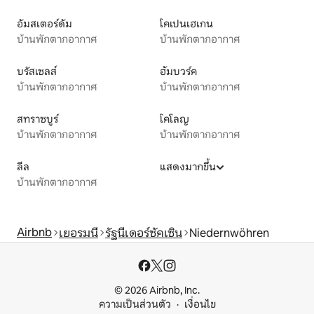
อัมสเตอร์ดัม
โคเปนเฮเกน
บ้านพักตากอากาศ
บ้านพักตากอากาศ
บรัสเซลส์
ฮัมบวร์ค
บ้านพักตากอากาศ
บ้านพักตากอากาศ
สทราซบูร์
โคโลญ
บ้านพักตากอากาศ
บ้านพักตากอากาศ
ลีล
แสดงมากขึ้น
บ้านพักตากอากาศ
Airbnb
เยอรมนี
รัฐนีเดอร์ซัคเซิน
Niedernwöhren
© 2026 Airbnb, Inc.
ความเป็นส่วนตัว
เงื่อนไข