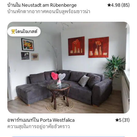
บ้านใน Neustadt am Rübenberge
คะแนนเฉลี่ย 4.
4.98 (85)
บ้านพักตากอากาศคอนนี่บลูพร้อมซาวน่า
โดนใจเกสต์
โดนใจเกสต์ที่สุด
อพาร์ทเมนท์ใน Porta Westfalica
คะแนนเฉลี่ย
5 (31)
ความสุขในการอยู่อาศัยชั่วคราว