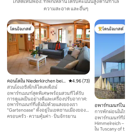
เกสต์เห็นพ้อง: ที่พักเหล่านี้ได้รับคะแนนสูงด้านทำเล
ความสะอาด และอื่นๆ
โดนใจเกสต์
โดนใจเกสต์
โดนใจเกสต์
โดนใจเกสต์ที่สุด
คอนโดใน Niederkirchen bei
คะแนนเฉลี่ย 4.96 จาก 5, 73 รีวิว
4.96 (73)
Deidesheim
สวนโอเอซิสใกล้ไดเดสไฮม์
อพาร์ทเมนท์สุดพิเศษพร้อมสวนที่ได้รับ
การดูแลเป็นอย่างดีและเครื่องปรับอากาศ:
อพาร์ทเมนท์ที่เต็มไปด้วยแสงของเรา
อพาร์ทเมนท์ใน H
"Gartenoase" ตั้งอยู่ในเขตชานเมืองของ
Berg
การพักผ่อนในไร่อง
Niederkirchen ใกล้ Deidesheim โดยตรง
ครอบครัว
·
ความคุ้มค่า
·
ปั่นจักรยาน
อพาร์ทเมนท์ที่มีดี
บนเส้นทางจักรยาน นอกจากสิ่งอำนวย
Himmelreich – ค
ความสะดวกสุดพิเศษแล้วอพาร์ทเมนท์ที่
ใน Tuscany of the Palati