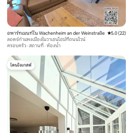
อพาร์ทเมนท์ใน Wachenheim an der Weinstraße
คะแนนเฉลี่ย 5
5.0 (22)
ลอดจ์กำแพงเมืองในวาเชนไฮม์ที่ถนนไวน์
ครอบครัว
·
สถานที่
·
ห้องน้ำ
โดนใจเกสต์
โดนใจเกสต์