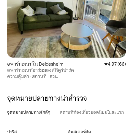
อพาร์ทเมนท์ใน Deidesheim
คะแนนเฉลี่ย 4.
4.97 (66)
อพาร์ทเมนท์ชาร์มมองต์ที่คูร์ปาร์ค
ความคุ้มค่า
·
สถานที่
·
สวน
จุดหมายปลายทางน่าสำรวจ
จุดหมายปลายทางใกล้ๆ
สถานที่ท่องเที่ยวยอดนิยมในละแวก
ปารีส
อัมสเตอร์ดัม