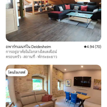
อพาร์ทเมนท์ใน Deidesheim
คะแนนเฉลี่ย 4.
4.94 (70)
การอยู่อาศัยในใจกลางไดเดสไฮม์
ครอบครัว
·
สถานที่
·
พักระยะยาว
โดนใจเกสต์
โดนใจเกสต์