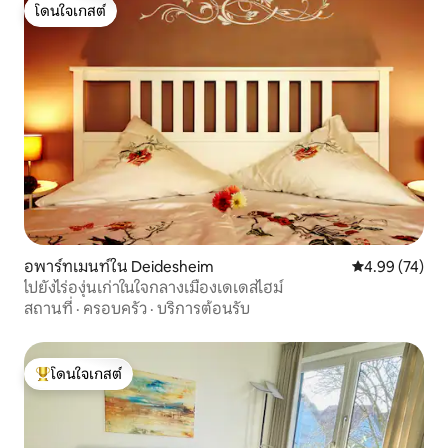
โดนใจเกสต์
โดนใจเกสต์
อพาร์ทเมนท์ใน Deidesheim
คะแนนเฉลี่ย 4.
4.99 (74)
ไปยังไร่องุ่นเก่าในใจกลางเมืองเดเดสไฮม์
สถานที่
·
ครอบครัว
·
บริการต้อนรับ
โดนใจเกสต์
โดนใจเกสต์ที่สุด