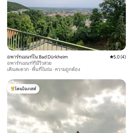
อพาร์ทเมนท์ใน Bad Dürkheim
คะแนนเฉลี่ย 
5.0 (4)
อพาร์ทเมนท์ที่มีวิวสวย
เดินสะดวก
·
พื้นที่ในร่ม
·
ความถูกต้อง
โดนใจเกสต์
โดนใจเกสต์ที่สุด