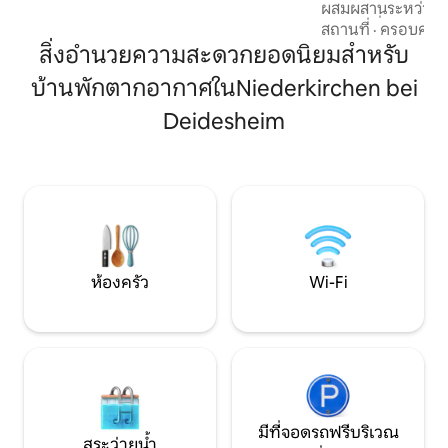
ชั้นล่างยังมีสวนที่เก็บรักษาไว้อย่างดีพร้อม
ผสมผสานระหว่างก
ระเบียงขนาดใหญ่ 2 ระเบียงสำหรับใช้ส่วน
สำเนียงที่อบอุ่นแ
สถานที่
·
ครอบครัว
ตัว อพาร์ทเมนท์กว้างขวางมีพื้นที่นั่งเล่น
ทเมนท์ที่มีสไตล์ท
สิ่งอำนวยความสะดวกยอดนิยมสำหรับ
และรับประทานอาหารที่กว้างขวางพร้อม
ภายในและภายนอกใ
หน้าต่างบานใหญ่ห้องครัวแบบเปิดที่มี
บ้านพักตากอากาศในNiederkirchen bei
ขวางและมีน้ำท่วมเ
อุปกรณ์ครบครันห้องนอนขนาดใหญ่ 1 ห้อง
ตารางเมตร ระเบียง
และห้องนอนขนาดเล็ก 1 ห้องห้องน้ำในเวลา
Deidesheim
ทัสคานีชวนให้คุณผ่อนคลาย ต
กลางวันขนาดใหญ่และห้องสุขาแยกต่าง
ที่ไวน์ที่มีชื่อเสีย
หาก
Herxheim am Berg ซ
สมบูรณ์แบบสำหรั
ความเพลิดเพลิน
ห้องครัว
Wi-Fi
มีที่จอดรถฟรีบริเวณ
สระว่ายน้ำ