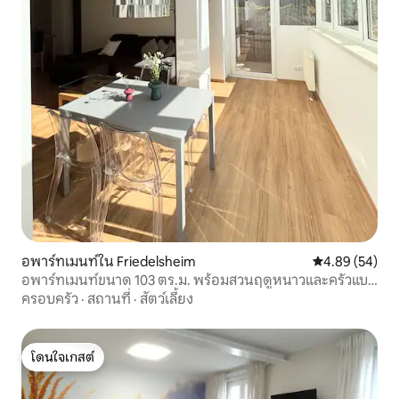
อพาร์ทเมนท์ใน Friedelsheim
คะแนนเฉลี่ย 4.
4.89 (54)
อพาร์ทเมนท์ขนาด 103 ตร.ม. พร้อมสวนฤดูหนาวและครัวแบบ
เกาะ
ครอบครัว
·
สถานที่
·
สัตว์เลี้ยง
โดนใจเกสต์
โดนใจเกสต์