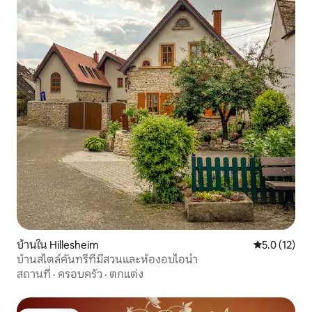
บ้านใน Hillesheim
คะแนนเฉลี่ย 5
5.0 (12)
บ้านสไตล์คันทรีที่มีสวนและห้องอบไอน้ำ
สถานที่
·
ครอบครัว
·
ตกแต่ง