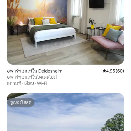
อพาร์ทเมนท์ใน Deidesheim
คะแนนเฉลี่ย 4.
4.95 (60)
อพาร์ทเมนท์ในไดเดสไฮม์
สถานที่
·
เงียบ
·
Wi-Fi
ซูเปอร์โฮสต์
ซูเปอร์โฮสต์