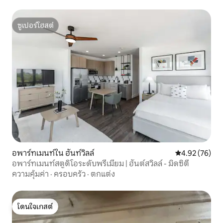
ซูเปอร์โฮสต์
ซูเปอร์โฮสต์
อพาร์ทเมนท์ใน ฮันท์วิลล์
คะแนนเฉลี่ย 4.
4.92 (76)
อพาร์ทเมนท์สตูดิโอระดับพรีเมียม | ฮันต์สวิลล์ - มิดซิตี้
ความคุ้มค่า
·
ครอบครัว
·
ตกแต่ง
โดนใจเกสต์
โดนใจเกสต์