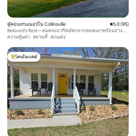
ตู้คอนเทนเนอร์ใน Collinsville
คะแนนเฉลี่ย 5
5.0 (95)
Beloved's Rest—ชมพระอาทิตย์ตกจากยอดเขาพร้อมอ่างน้ำ
ร้อน
ความคุ้มค่า
·
สถานที่
·
ตกแต่ง
โดนใจเกสต์
โดนใจเกสต์ที่สุด