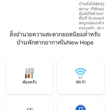
บ้านต้นไม้สุดหรูพร
พร้อมโซฟาขนาดใหญ่ เครื่องใช้ไฟฟ้าขนาด
ก่อไฟ
ใหญ่เครื่องปรับอากาศดาดฟ้าด้านหน้า
สถาน✨ที่พักผ่อนที่
ขนาดใหญ่เตาย่างบาร์บีคิวแบบใช้แก๊สและ
ฮันต์สวิลล์ อะลาบา
ถนนเข้าบ้านขนาดใหญ่ 40 ฟุต
พื้นที่ 10 เอเคอร์ที่สวยงาม ✨ กา
สมบูรณ์แบบสำหรับผ
ความเร่งรีบและวุ่
ครอบครัว
·
สถานที่
✨ขณะที่คุณผ่อนคล
สิ่งอำนวยความสะดวกยอดนิยมสำหรับ
สงบของบ้านต้นไม้สไ
บ้านพักตากอากาศในNew Hope
จะรู้สึกว่าความกั
คุณละลายหายไป เฟอร์นิเจอร์✨ครบครัน
พร้อมสิ่งอำนวยคว
ต้องการเพื่อให้รู้สึ
ห้องครัวที่มีอุปก
สบาย และหลุมก่อไ
คืนที่หนาวเย็น
ห้องครัว
Wi-Fi