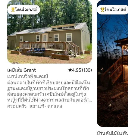
โดนใจเกสต์
โดนใจเกสต์
โดนใจเกสต์ที่สุด
โดนใจเกสต์ที่สุด
เคบินใน Grant
คะแนนเฉลี่ย 4.95 จาก 5, 130 รีวิว
4.95 (130)
เมาน์เทนวิวฟิชแคมป์
ผ่อนคลายในที่พักที่เงียบสงบและมีสไตล์ใน
ฐานะแคมป์ฐานชาวประมงหรือสถานที่พัก
ผ่อนของครอบครัว เคบินใหม่ตั้งอยู่ในทุ่ง
หญ้าที่มีต้นไม้ห่างจากทะเลสาบกันเตอร์สวิ
ลล์ที่สวยงาม 600 หลา 2 นาทีถึงทางลาดเรือ
ครอบครัว
·
สถานที่
·
ตกแต่ง
สาธารณะและ 4 นาทีถึงท่าเรือซันไรส์ที่มี
ทางลาดขนาดใหญ่ ที่จอดรถ เชื้อเพลิง
บริการ ฯลฯ พื้นที่นั่งเล่น/ที่รับประทาน
อาหาร/ครัวที่กว้างขวาง ห้องน้ำเต็มรูปแบบ
บ้านต้นไม้ใน ฮันท์วิ
เตียงควีนไซส์ 2 เตียงและเตียงแฝด 1 เตียง