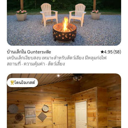
บ้านเล็กใน Guntersville
คะแนนเฉลี่ย 4.
4.95 (58)
เคบินเล็กเงียบสงบ เหมาะสำหรับสัตว์เลี้ยง มีหลุมก่อไฟ
สถานที่
·
ความคุ้มค่า
·
สัตว์เลี้ยง
โดนใจเกสต์
โดนใจเกสต์ที่สุด