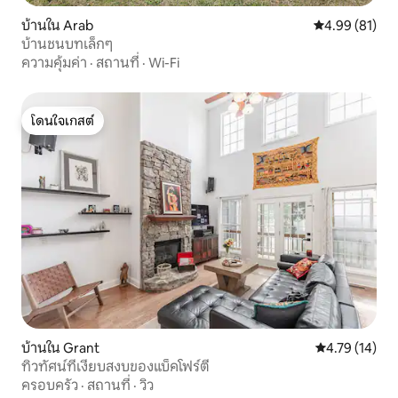
บ้านใน Arab
คะแนนเฉลี่ย 4.
4.99 (81)
บ้านชนบทเล็กๆ
ความคุ้มค่า
·
สถานที่
·
Wi-Fi
โดนใจเกสต์
โดนใจเกสต์
บ้านใน Grant
คะแนนเฉลี่ย 4.
4.79 (14)
ทิวทัศน์ที่เงียบสงบของแบ็คโฟร์ตี้
ครอบครัว
·
สถานที่
·
วิว