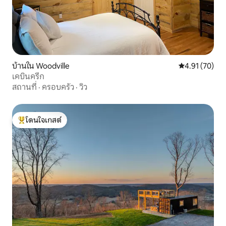
บ้านใน Woodville
คะแนนเฉลี่ย 4.
4.91 (70)
เคบินครีก
สถานที่
·
ครอบครัว
·
วิว
โดนใจเกสต์
โดนใจเกสต์ที่สุด