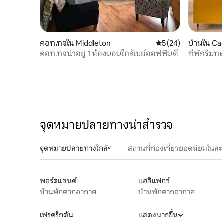
คอทเทจใน Middleton
คะแนนเฉลี่ย 5 จาก 5, 
5 (24)
บ้านใน Ca
คอทเทจน่าอยู่ 1 ห้องนอนใกล้เบย์ออฟฟันดี
ที่พักริมท
จุดหมายปลายทางน่าสำรวจ
จุดหมายปลายทางใกล้ๆ
สถานที่ท่องเที่ยวยอดนิยมในล
พอร์ตแลนด์
แฮลิแฟกซ์
บ้านพักตากอากาศ
บ้านพักตากอากาศ
เฟรดริกตัน
แสดงมากขึ้น