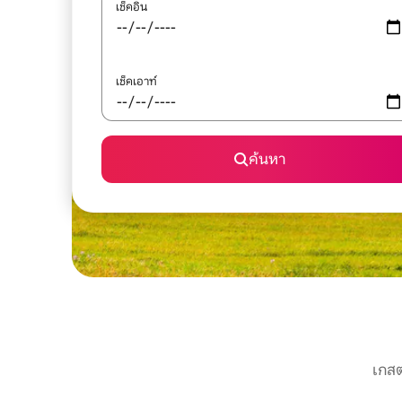
เช็คอิน
เช็คเอาท์
ค้นหา
เกสต