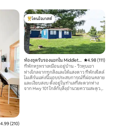
คอทเทจใน
โดนใจเกสต์
โดนใจ
คอทเทจ 
โดนใจเกสต์ที่สุด
โดนใจเกส
ภายในไม่
หมู่บ้าน H
นาทีไปยัง
กันผ่อนค
แบบพาโนร
มหาสมุทรช
กับพระอาท
ห้องชุดรับรองแขกใน Middleto
คะแนนเฉลี่ย 4.98 จาก 5, 
4.98 (111)
ขอบฟ้าขอ
n
ที่พักหรูหราเหมือนอยู่บ้าน - วิวหุบเขา
ที่ทันสมั
ห่างไกลจากทุกสิ่งและใต้แสงดาว ที่พักสไตล์
รับประทา
โมเดิร์นแห่งนี้มอบประสบการณ์ที่ผ่อนคลาย
เหมาะสำห
และเงียบสงบ ตั้งอยู่ในทำเลที่สะดวกห่าง
รวมตัวกัน
จาก Hwy 101 ใกล้กับสิ่งอำนวยความสะดวก
และ Bay of Fundy ที่มีชื่อเสียง (กระแสน้ำที่
สูงที่สุดในโลก) เพลิดเพลินกับพื้นที่กึ่งส่วน
ตัวของคุณเองในสวนหลังบ้านของเราพร้อม
วิวหุบเขาที่สวยงาม ชมพระอาทิตย์ขึ้นขณะ
จิบกาแฟเล่นสาดน้ำในสระว่ายน้ำในวันที่
อากาศร้อนและทานบาร์บีคิวที่โต๊ะปิกนิก ดู
ะแนนเฉลี่ย 4.99 จาก 5, 210 รีวิว
4.99 (210)
ดาวในขณะที่เตาผิงช่วยให้คุณรู้สึกอบอุ่น