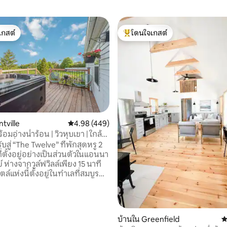
เกสต์
โดนใจเกสต์
์ที่สุด
โดนใจเกสต์ที่สุด
tville
คะแนนเฉลี่ย 4.98 จาก 5, 449 รีวิว
4.98 (449)
อมอ่างน้ำร้อน | วิวหุบเขา | ใกล้
 53 รีวิว
 มีเครื่องปรับอากาศ
ับสู่ “The Twelve” ที่พักสุดหรู 2
่ตั้งอยู่อย่างเป็นส่วนตัวในแอนนา
ย์ ห่างจากวูล์ฟวิลล์เพียง 15 นาที
สไตล์แห่งนี้ตั้งอยู่ในทำเลที่สมบูรณ์
การสำรวจโรงบ่มไวน์และโรงเบียร์
ภูมิภาคนี้ และมอบประสบการณ์
ที่ผ่อนคลายและยกระดับ ก้าว
ักที่สว่างและเป็นแบบเปิดโล่ง พร้อม
บ้านใน Greenfield
ค
่ทันสมัยและวิวหุบเขาที่เงียบสงบ