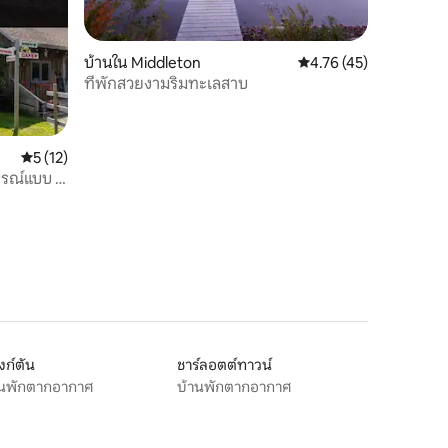
บ้านใน Middleton
คะแนนเฉลี่ย 4.76 จาก 5,
4.76 (45)
ที่พักสวยงามริมทะเลสาบ
คะแนนเฉลี่ย 5 จาก 5, 12 รีวิว
5 (12)
ูรณ์แบบ #
ก์ตัน
ชาร์ลอตต์ทาวน์
านพักตากอากาศ
บ้านพักตากอากาศ