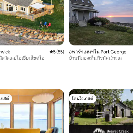
44 รีวิว
rwick
คะแนนเฉลี่ย 5 จาก 5, 55 รีวิว
5 (55)
อพาร์ทเมนท์ใน Port George
สวัลเลย์โอเชียนไซด์โอ
บ้านที่มองเห็นทิวทัศน์ทะเล
เกสต์
โดนใจเกสต์
์ที่สุด
โดนใจเกสต์