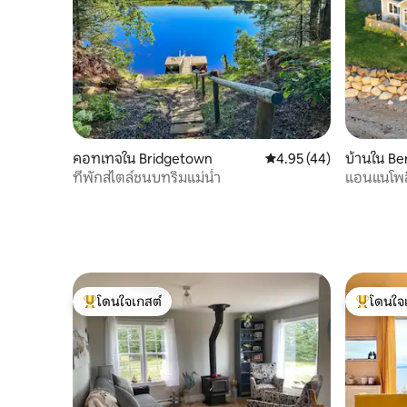
คอทเทจใน Bridgetown
คะแนนเฉลี่ย 4.95 จาก 5, 
4.95 (44)
บ้านใน Be
ที่พักสไตล์ชนบทริมแม่น้ำ
แอนแนโพลิ
โดนใจเกสต์
โดนใจ
โดนใจเกสต์ที่สุด
โดนใจเกสต