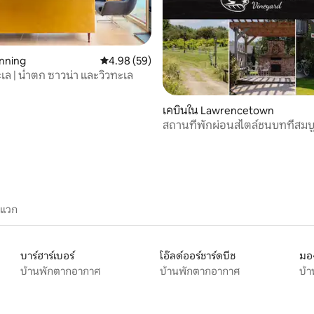
24 รีวิว
nning
คะแนนเฉลี่ย 4.98 จาก 5, 59 รีวิว
4.98 (59)
ะเล | น้ำตก ซาวน่า และวิวทะเล
เคบินใน Lawrencetown
สถานที่พักผ่อนสไตล์ชนบทที่สมบ
1 - เตียงควีนไซส์
ะแวก
บาร์ฮาร์เบอร์
โอ๊ลด์ออร์ชาร์ดบีช
มอง
บ้านพักตากอากาศ
บ้านพักตากอากาศ
บ้