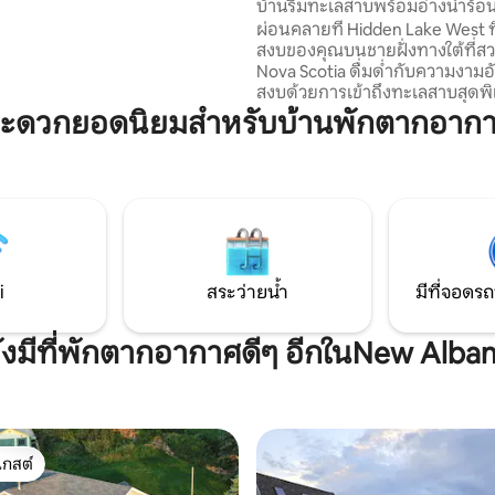
บ้านริมทะเลสาบพร้อมอ่างน้ำร้อ
นอ่างน้ำร้อนส่วนตัวพร้อมดื่ม
ผ่อนคลายที่ Hidden Lake West ท
ปรดของคุณ หรือออกไปชม
สงบของคุณบนชายฝั่งทางใต้ที่
์ตกและพระอาทิตย์ขึ้นที่
Nova Scotia ดื่มด่ำกับความงามอ
ากดาดฟ้า
สงบด้วยการเข้าถึงทะเลสาบสุดพิ
สามารถเล่นแพดเดิลบอร์ดพายเรื
สะดวกยอดนิยมสำหรับบ้านพักตากอาก
พักผ่อนริมน้ำ แช่ตัวในอ่างน้ำร้อนที
ชีวาล้อมรอบด้วยอ้อมกอดของธร
อบอุ่นด้วยความสะดวกสบายที่ทัน
เสนอการผสมผสานที่สมบูรณ์แบ
การพักผ่อนที่น่าจดจำ ไม่ว่าคุณ
หาการผจญภัยหรือสถานที่พักผ่
Lake West เชิญคุณมาผ่อนคลาย
พลังในบรรยากาศที่น่าทึ่ง
i
สระว่ายน้ำ
มีที่จอดรถ
ังมีที่พักตากอากาศดีๆ อีกในNew Alba
เกสต์
์ที่สุด