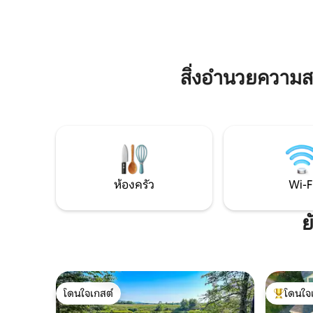
เงียบสงบ คุณจะได้สัมผัสกับการพักผ่อนที่ดี
ผ่อนคลายใ
ที่สุด – ห่างไกลจากความเร่งรีบและวุ่นวาย
ไวน์สุดโ
ของชีวิตประจำวัน สิ่งที่คุณจะชอบเกี่ยวกับ
พระอาทิตย
ที่พักนี้: ดีไซน์นอร์ดิกระดับไฮเอนด์ ซาวน่า
สวยงามจ
ส่วนตัวริมทะเลสาบ อ่างน้ำร้อนซีดาร์ญี่ปุ่น
เตาผิง ครัวเชฟ เตียงคิงไซส์
สิ่งอำนวยความ
ห้องครัว
Wi-F
ย
โดนใจเกสต์
โดนใจ
โดนใจเกสต์
โดนใจเกสต