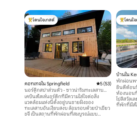
โดนใจเกสต์
โดนใจ
โดนใจเกสต์ที่สุด
โดนใจเกสต
บ้านใน Ken
พักผ่อนพร้
คอทเทจใน Springfield
คะแนนเฉลี่ย 5 จาก 5,
5 (53)
เคนต์วิลล์
ยินดีต้อนร
นอร์ดิกสปาส่วนตัว - ซาวน่าริมทะเลสาบ
ห้องนอนที
อ่างน้ำร้อน
เคบินสไตล์นอร์ดิกที่มีความใส่ใจต่อสิ่ง
โปลิสวัลเล
แวดล้อมแห่งนี้ตั้งอยู่บนชายฝั่งของ
ที่พักที่มี
ทะเลสาบอันเงียบสงบ ล้อมรอบด้วยป่าเขียว
แบบสำหรับ
ขจี เป็นสถานที่พักผ่อนที่สมบูรณ์แบบ
คราฟต์ใน
สำหรับผู้ที่ต้องการความผ่อนคลาย ความ
การพักผ่อน
สงบ และการฟื้นฟู ด้วยการออกแบบที่เป็น
เข้าสู่ที่พ
กันเองแต่กว้างขวางและสภาพแวดล้อมที่
ห้องครัวที