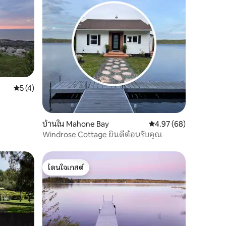
คะแนนเฉลี่ย 5 จาก 5, 4 รีวิว
5 (4)
บ้านใน Mahone Bay
คะแนนเฉลี่ย 4.97 จาก 5,
4.97 (68)
Windrose Cottage ยินดีต้อนรับคุณ
โดนใจเกสต์
โดนใจเกสต์