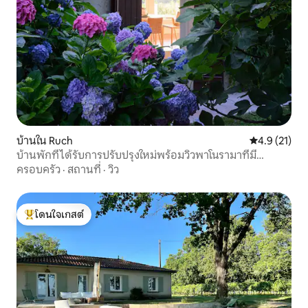
บ้านใน Ruch
คะแนนเฉลี่ย 4
4.9 (21)
บ้านพักที่ได้รับการปรับปรุงใหม่พร้อมวิวพาโนรามาที่มี
เอกลักษณ์ของหุบเขา
ครอบครัว
·
สถานที่
·
วิว
โดนใจเกสต์
โดนใจเกสต์ที่สุด