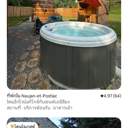
ที่พักใน Naujan-et-Postiac
คะแนนเฉลี่ย 4.
4.97 (64)
ไฟแช็กไวน์แท้ใกล้กับเซนต์เอมิลียง
สถานที่
·
บริการต้อนรับ
·
อาหารเช้า
โดนใจเกสต์