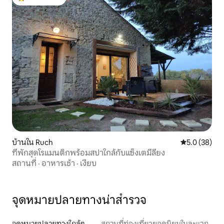
โดนใจเกสต์ที่สุด
บ้านใน Ruch
คะแนนเฉลี่ย 5
5.0 (38)
ที่พักสุดโรแมนติกพร้อมสปาใกล้กับแซ็งเตมีลียง
สถานที่
·
อาหารเช้า
·
เงียบ
จุดหมายปลายทางน่าสำรวจ
จุดหมายปลายทางใกล้ๆ
สถานที่ท่องเที่ยวยอดนิยมในละแวก