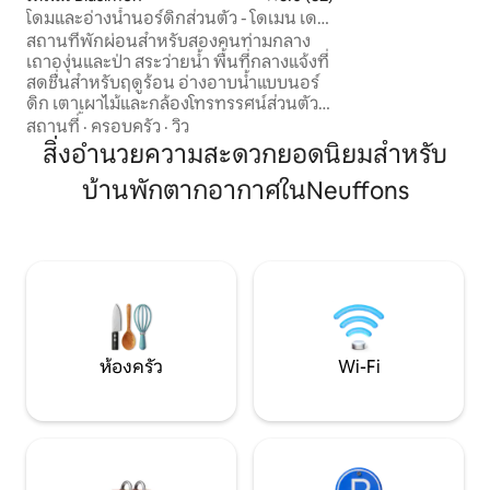
โดมและอ่างน้ำนอร์ดิกส่วนตัว - โดเมน เดอ
หรือกับเพื่อนๆ คุณจ
เบดา
สงบท่ามกลางธรรม
สถานที่พักผ่อนสำหรับสองคนท่ามกลาง
ผ่อนคลาย
เถาองุ่นและป่า สระว่ายน้ำ พื้นที่กลางแจ้งที่
สดชื่นสำหรับฤดูร้อน อ่างอาบน้ำแบบนอร์
ดิก เตาเผาไม้และกล้องโทรทรรศน์ส่วนตัว
ตลอดทั้งปีสำหรับ ฤดูหนาว — สามารถ
สถานที่
·
ครอบครัว
·
วิว
เพลิดเพลินกับโดมได้ในทุกฤดู เตียงผ้าฝ้าย
สิ่งอำนวยความสะดวกยอดนิยมสำหรับ
โปร่ง Vosges Tradition, เสื้อคลุมอาบน้ำ
บ้านพักตากอากาศในNeuffons
สำหรับ ห้องน้ำ กาแฟ Émilie คั่ว ห่างออกไป
5 นาที โรส สีชมพูเมื่อมาถึง พื้นที่ 3 เฮกตาร์
ให้สำรวจ ไวน์จากไร่องุ่นของเรา อาหารเช้า
และเมนูจัดเลี้ยงตามคำขอ เหมาะสำหรับวัน
หยุดสุดสัปดาห์สุดโรแมนติก ห่างจากบอร์
โด 50 นาที และห่างจากแซ็งเตมีลียง 20
นาที
ห้องครัว
Wi-Fi