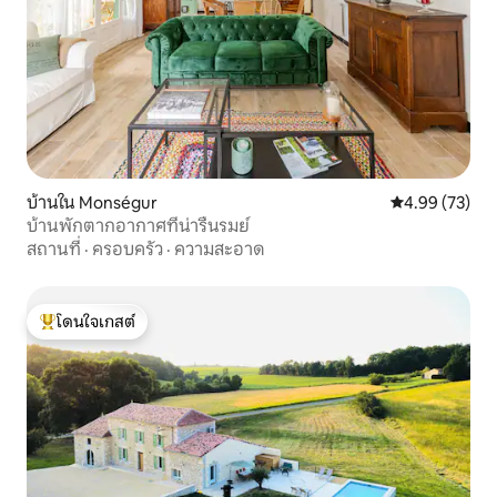
บ้านใน Monségur
คะแนนเฉลี่ย 4.
4.99 (73)
บ้านพักตากอากาศที่น่ารื่นรมย์
สถานที่
·
ครอบครัว
·
ความสะอาด
โดนใจเกสต์
โดนใจเกสต์ที่สุด