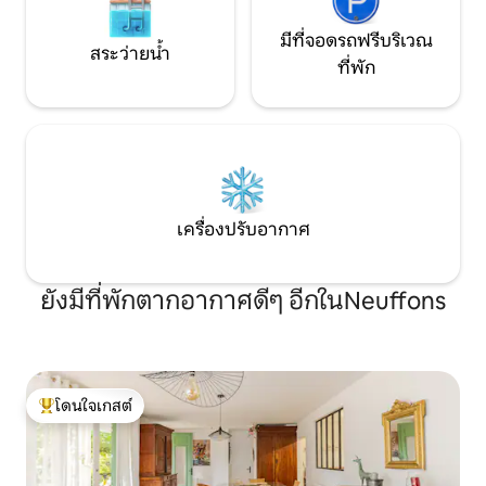
มีที่จอดรถฟรีบริเวณ
สระว่ายน้ำ
ที่พัก
เครื่องปรับอากาศ
ยังมีที่พักตากอากาศดีๆ อีกในNeuffons
โดนใจเกสต์
โดนใจเกสต์ที่สุด