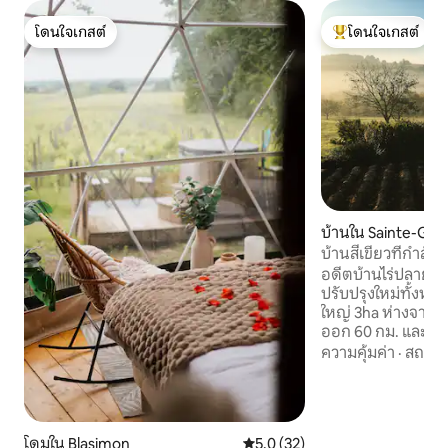
โดนใจเกสต์
โดนใจเกสต์
โดนใจเกสต์
โดนใจเกสต์ที่สุด
บ้านใน Sainte-G
บ้านสีเขียวที่กำลังเ
อดีตบ้านไร่ปลายศตว
ปรับปรุงใหม่ทั้งห
ใหญ่ 3ha ห่างจาก 
ออก 60 กม. และห่
กม. 4 ห้องนอน (ห้
ความคุ้มค่า
·
สถานที
เตียง 180, 2 ห้องพร
รวม 1 ห้องขนาด 30
ผู้ใหญ่เดี่ยว 6 เตียง)
ปิงปอง, ที่จอดรถ ห
โดมใน Blasimon
คะแนนเฉลี่ย 5.0 จาก 5, 32 รีวิว
5.0 (32)
เหมาะสำหรับมื้ออ