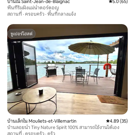
บ้านใน Saint-Jean-de-Blaignac
คะแนนเฉลี่ย 5
5.0 (65)
พื้นที่ริมฝั่งแม่น้ำดอร์ดอญ
สถานที่
·
ครอบครัว
·
พื้นที่กลางแจ้ง
ซูเปอร์โฮสต์
ซูเปอร์โฮสต์
บ้านเล็กใน Mouliets-et-Villemartin
คะแนนเฉลี่ย 4.
4.89 (35)
บ้านลอยน้ำ Tiny Nature Spirit 100% สามารถใช้งานได้เอง
สถานที่
·
ครอบครัว
·
ครัว