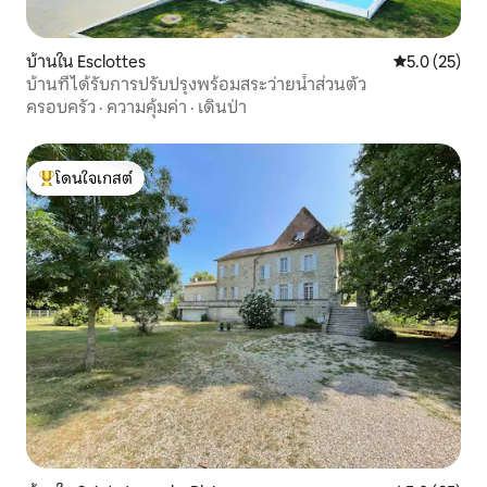
บ้านใน Esclottes
คะแนนเฉลี่ย 5
5.0 (25)
บ้านที่ได้รับการปรับปรุงพร้อมสระว่ายน้ำส่วนตัว
ครอบครัว
·
ความคุ้มค่า
·
เดินป่า
โดนใจเกสต์
โดนใจเกสต์ที่สุด