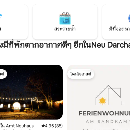
Wanderdüne หรือการเดินทางทา
ยงาม บนระเบียงและลานกว้าง
พลังงานแสงอาทิตย์ทำให้การเข้า
ถเพลิดเพลินกับแสงแดดหรือนั่ง
สมบูรณ์
ริมกองไฟ เพื่อนบ้านโดยตรงเป็น
ดำเนินกิจการโดยครอบครัวซึ่งคุณ
ะทานอาหารเช้ากลางวันหรือมื้อ
i
สระว่ายน้ำ
มีที่จอดรถ
มู่บ้านถัดไปมีโรงเบียร์แปลกตา
ังมีที่พักตากอากาศดีๆ อีกในNeu Darch
ต์
โดนใจเกสต์
ต์
โดนใจเกสต์
็งใน Amt Neuhaus
คะแนนเฉลี่ย 4.96 จาก 5, 85 รีวิว
4.96 (85)