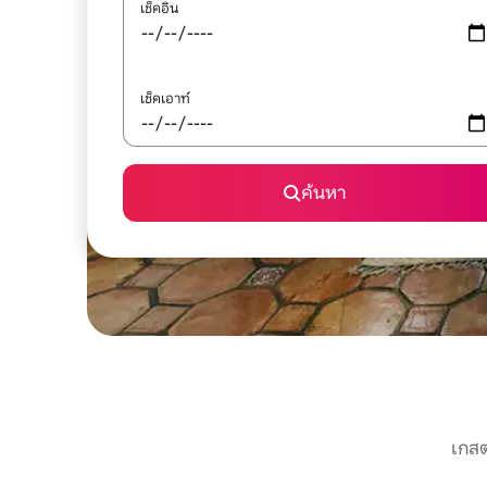
เช็คอิน
เช็คเอาท์
ค้นหา
เกสต