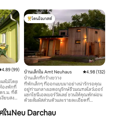
เคบินใน 
โดนใจเกสต์
โดนใจเก
บ้านไม่สบ
โดนใจเกสต์ที่สุด
โดนใจเก
มันเป็นส
สวิตช์และ
Wendland เคบินไม้ขนาดเล็กที่อบอุ
ฉันตั้งอย
และล้อม
บริเวณโด
ป่าหรือขี
Elbe อยู่
คะแนนเฉลี่ย 4.89 จาก 5, 99 รีวิว
4.89 (99)
บ้านมีอุป
บ้านเล็กใน Amt Neuhaus
คะแนนเฉลี่ย 4.98 จาก 5, 
4.98 (132)
ต่ออินเทอร์เน็ต โปรดอ่าน
บ้านเล็กที่กว้างขวาง
นผลไม้โดย
อย่างละเ
ที่พักเล็กๆ ที่ออกแบบมาอย่างน่ารักรอคุณ
้องพักที่
อยู่ท่ามกลางเขตอนุรักษ์ชีวมณฑลโลว์เออร์
ร.ม. ที่ดี
แซกโซนีเอลเบอร์วัลเลย์ ชวนให้คุณพักผ่อน
มเงียบสงบ
ด้วยสัมผัสส่วนตัวและรายละเอียดที่
อนและผ่อน
พิถีพิถัน เดินเพียงสิบนาทีจากทะเลสาบซัม
ำวัน เส้น
ศในNeu Darchau
เตอร์ที่งดงาม ผสมผสานการใช้ชีวิตตาม
่พักโดยตรง
ธรรมชาติกับความสะดวกสบายที่ทันสมัย
ุดหมายปลาย
ห้องนั่งเล่นที่สว่างไสวได้รับการออกแบบ
 Stixer
ด้วยวัสดุธรรมชาติและหน้าต่างบานใหญ่ที่