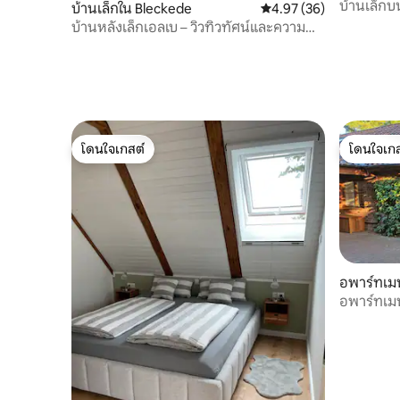
บ้านเล็กบ
บ้านเล็กใน Bleckede
คะแนนเฉลี่ย 4.97 จาก 5, 
4.97 (36)
บ้านหลังเล็กเอลเบ – วิวทิวทัศน์และความ
เงียบสงบ
โดนใจเกสต์
โดนใจเกส
โดนใจเกสต์
โดนใจเกส
อพาร์ทเม
อพาร์ทเม