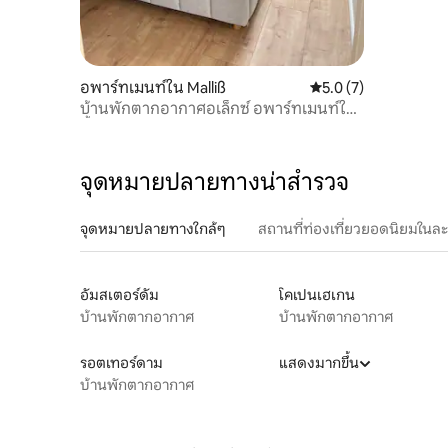
อพาร์ทเมนท์ใน Malliß
คะแนนเฉลี่ย 5.0 จาก 5
5.0 (7)
บ้านพักตากอากาศอเล็กซ์ อพาร์ทเมนท์ใน
ชั้นบนสุด
จุดหมายปลายทางน่าสำรวจ
จุดหมายปลายทางใกล้ๆ
สถานที่ท่องเที่ยวยอดนิยมในล
อัมสเตอร์ดัม
โคเปนเฮเกน
บ้านพักตากอากาศ
บ้านพักตากอากาศ
รอตเทอร์ดาม
แสดงมากขึ้น
บ้านพักตากอากาศ