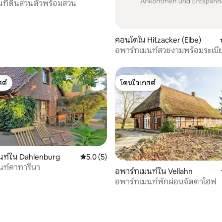
นที่ดินส่วนตัวพร้อมสวน
36 รีวิว
คอนโดใน Hitzacker (Elbe)
อพาร์ทเมนท์สวยงามพร้อมระเบีย
ต์
โดนใจเกสต์
ต์
โดนใจเกสต์
นท์ใน Dahlenburg
คะแนนเฉลี่ย 5.0 จาก 5, 5 รีวิว
5.0 (5)
นท์คาทารีนา
อพาร์ทเมนท์ใน Vellahn
อพาร์ทเมนท์พักผ่อนจัตตาโฮฟ