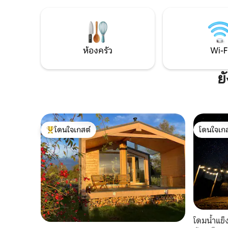
ครอบครัว แม่น้ำเอลเบ ทะเลสาบซัมเทอร์
ของคุณสว
และเส้นทางปั่นจักรยานมากมายอยู่ห่าง
คุณสามาร
ออกไปเพียงไม่กี่นาที หากคุณต้องการ คุณ
ในรอบใหญ่
สามารถสำรวจที่ราบลุ่มที่เกิดจากน้ำท่วม
โรงแรมที่
ของแม่น้ำเอลเบโดยการเดินเล่นกับอัลปากา
สามารถแว
ห้องครัว
Wi-F
พร้อมกับเพื่อนบ้านของเรา
ค่ำได้ ในห
ขนาดใหญ่
ย
โดนใจเกสต์
โดนใจเกส
โดนใจเกสต์ที่สุด
โดนใจเกส
โดมน้ำแข