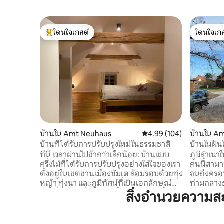
โดนใจเกสต์
โดนใจเกส
โดนใจเกสต์ที่สุด
โดนใจเกส
บ้านใน Amt Neuhaus
คะแนนเฉลี่ย 4.99 จาก 5, 1
4.99 (104)
บ้านใน A
บ้านที่ได้รับการปรับปรุงใหม่ในธรรมชาติ
บ้านในฝันใ
ที่นี่ เวลาผ่านไปช้ากว่าเล็กน้อย: บ้านแบบ
ภูมิลำเนาใ
ครึ่งไม้ที่ได้รับการปรับปรุงอย่างใส่ใจของเรา
คนนี้สามาร
ตั้งอยู่ในเขตชานเมืองซัมเต ล้อมรอบด้วยทุ่ง
จนถึงครอบ
หญ้า ทุ่งนา และภูมิทัศน์ที่เป็นเอกลักษณ์
ท่ามกลางธ
ของที่ราบลุ่มที่เกิดจากน้ำท่วมของแม่น้ำ
ออกคุณจะ
สิ่งอำนวยความ
เอลเบ รอชมพระอาทิตย์ตกดินจากระเบียง
คลาย กิจ
ช่วงเวลาผ่อนคลายในซาวน่าสวน และพื้นที่
หรือทริป 
กว้างขวางสำหรับใช้เวลาร่วมกับเพื่อนหรือ
ท่องเที่ย