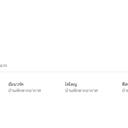
, 7 รีวิว
ะแวก
ฮัมบวร์ค
โคโลญ
ดึส
บ้านพักตากอากาศ
บ้านพักตากอากาศ
บ้