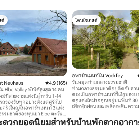
ต์
โดนใจเกสต์
ต์
โดนใจเกสต์
อพาร์ทเมนท์ใน Vockfey
วันหยุดท่ามกลางธรรมชาติ
04 รีวิว
mt Neuhaus
คะแนนเฉลี่ย 4.9 จาก 5, 165 รีวิว
4.9 (165)
ท่ามกลางธรรมชาติอยู่ติดกับสว
น Elbe Valley พักได้สูงสุด 14 คน
ตรงเป็นอพาร์ทเมนท์ที่เงียบสงบ ห
หม่ที่สวยงามแห่งนี้สำหรับ 1 -14
ตกแต่งใหม่รอคุณอยู่บนพื้นที่ 30 ต
ถรองรับทุกอย่างตั้งแต่คู่รักไป
เพื่อพักผ่อนและเพลิดเพลิน ควา
ครัวใหญ่ในอพาร์ทเมนท์ 3 แห่ง
ของที่พักเหมาะสำหรับการพักผ่
รรมชาติของหุบเขา Elbe ตะวัน
คลายจากความเครียดในชีวิตประจ
ได้พบกับความสงบและการผ่อน
สะดวกยอดนิยมสำหรับบ้านพักตากอากา
ทางจักรยาน Elbe ที่อยู่ติดกับที
กรรมต่างๆเช่นการเดินป่าตกปลา
เชิญให้เดินป่าหรือขี่จักรยาน จ
Elbfloss นอกเหนือจากสถานที่
ทางการท่องเที่ยวที่ยอดเยี่ยมเช่น
วใกล้เคียงมากมายทำให้วันหยุด