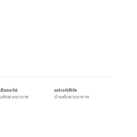
เซิลดอร์ฟ
แฟรงค์เฟิร์ต
านพักตากอากาศ
บ้านพักตากอากาศ