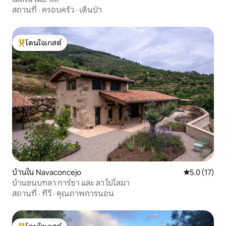
สถานที่
·
ครอบครัว
·
เดินป่า
โดนใจเกสต์
โดนใจเกสต์ที่สุด
บ้านใน Navaconcejo
คะแนนเฉลี่ย 5
5.0 (17)
บ้านชนบทลา การ์ซา และ ลา โปโลมา
สถานที่
·
ทีวี
·
คุณภาพการนอน