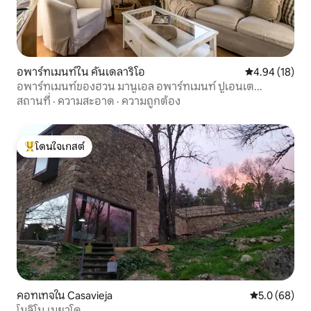
อพาร์ทเมนท์ใน คันเดลาริโอ
คะแนนเฉลี่ย 4.
4.94 (18)
อพาร์ทเมนท์ของฮวน มานูเอล อพาร์ทเมนท์ ปูเอนเต...
สถานที่
·
ความสะอาด
·
ความถูกต้อง
โดนใจเกสต์
โดนใจเกสต์ที่สุด
คอทเทจใน Casavieja
คะแนนเฉลี่ย 5
5.0 (68)
โมลิโน เมยาโด