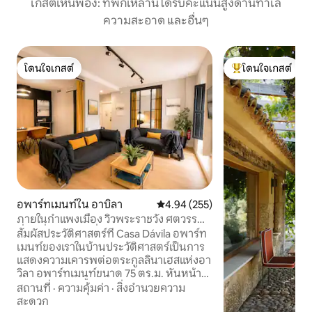
เกสต์เห็นพ้อง: ที่พักเหล่านี้ได้รับคะแนนสูงด้านทำเล
ความสะอาด และอื่นๆ
โดนใจเกสต์
โดนใจเกสต์
โดนใจเกสต์
โดนใจเกสต์ที่สุด
อพาร์ทเมนท์ใน อาบิลา
คะแนนเฉลี่ย 4.94 จาก 5, 255 รีวิว
4.94 (255)
ภายในกำแพงเมือง วิวพระราชวัง ศตวรรษ
ที่ 18 ที่จอดรถ เครื่องปรับอากาศ
สัมผัสประวัติศาสตร์ที่ Casa Dávila อพาร์ท
เมนท์ของเราในบ้านประวัติศาสตร์เป็นการ
แสดงความเคารพต่อตระกูลลินาเฮสแห่งอา
วิลา อพาร์ทเมนท์ขนาด 75 ตร.ม. หันหน้า
ออกด้านนอกทั้งหมดภายในกำแพงเมือง
สถานที่
·
ความคุ้มค่า
·
สิ่งอำนวยความ
ท่ามกลางงานศิลปะและผ้าปูที่นอนที่ทำ
สะดวก