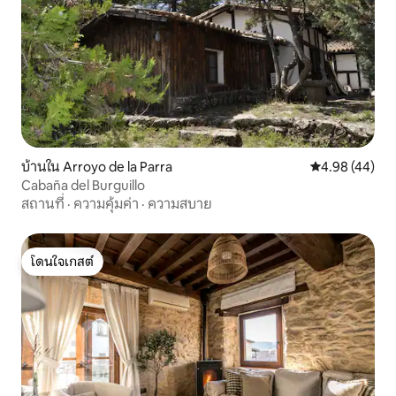
บ้านใน Arroyo de la Parra
คะแนนเฉลี่ย 4.
4.98 (44)
Cabaña del Burguillo
สถานที่
·
ความคุ้มค่า
·
ความสบาย
โดนใจเกสต์
โดนใจเกสต์