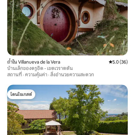
ถ้ำใน Villanueva de la Vera
คะแนนเฉลี่ย 5
5.0 (36)
บ้านเล็กของดรูอิด - เขตเวราตตัน
สถานที่
·
ความคุ้มค่า
·
สิ่งอำนวยความสะดวก
โดนใจเกสต์
โดนใจเกสต์