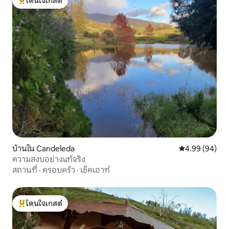
โดนใจเกสต์
โดนใจเกสต์ที่สุด
บ้านใน Candeleda
คะแนนเฉลี่ย 4.9
4.99 (94)
ความสงบอย่างแท้จริง
สถานที่
·
ครอบครัว
·
เช็คเอาท์
โดนใจเกสต์
โดนใจเกสต์ที่สุด