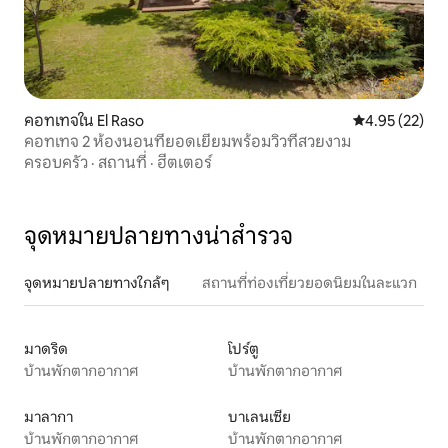
คอทเทจใน El Raso
คะแนนเฉลี่ย 4.
4.95 (22)
คอทเทจ 2 ห้องนอนที่ยอดเยี่ยมพร้อมวิวที่สวยงาม
ครอบครัว
·
สถานที่
·
ฮีตเตอร์
จุดหมายปลายทางน่าสำรวจ
จุดหมายปลายทางใกล้ๆ
สถานที่ท่องเที่ยวยอดนิยมในละแวก
มาดริด
โปร์ตู
บ้านพักตากอากาศ
บ้านพักตากอากาศ
มาลากา
บาเลนเซีย
บ้านพักตากอากาศ
บ้านพักตากอากาศ