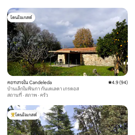
โดนใจเกสต์
โดนใจเกสต์
คอทเทจใน Candeleda
คะแนนเฉลี่ย 4
4.9 (94)
บ้านเล็กในฟินกา กันเดเลดา เกรดอส
สถานที่
·
สภาพ
·
ครัว
โดนใจเกสต์
โดนใจเกสต์ที่สุด