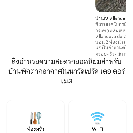
จากด้าย ผืนผ้าบนระเบียงของอพาร์ทเมนท์
มีทิวทัศน์ที่ไม่เหมือนใครของพระราชวังใน
ศตวรรษที่ 13 ติดกับบ้านของออร์สัน เวลส์
การออกแบบที่ทันสมัย ที่จอดรถ ลิฟต์ Wi-Fi
บ้านใน Villanueva 
คุณภาพและความสะดวกสบายในใจกลาง
ซีเพรส เด โบกาโลโซ
เมืองยุคกลาง เหมาะอย่างยิ่งสำหรับการ
กระท่อมหินแบบดั้ง
เดินเที่ยวในอาวิลาและสำรวจหมู่บ้านและ
Villanueva de la Ver
เมืองใกล้เคียง
นอน 2 ห้องน้ำ กระท่อมหินน่ารักตั้งอยู่ใน
นกฟินก้าส่วนตัวของ
ของเราขนาด 16 เฮกต
ครอบครัว
·
สถานที่
ของภูเขา Gredos ห้องนั่งเล่น/ห้องรับ
สิ่งอำนวยความสะดวกยอดนิยมสำหรับ
ประทานอาหารแบบเ
บ้านพักตากอากาศในนาวัลเปรัล เดอ ตอร์
ห้องครัวที่มีอุปก
ใหญ่ 3 ห้องและห้อ
เมส
และสมุนไพรที่สวยง
เกลือสำหรับว่ายน้ำพื
ออกไปยังหุบเขาด้า
จัดเรียงในท้องถิ่นได
ห้องครัว
Wi-Fi