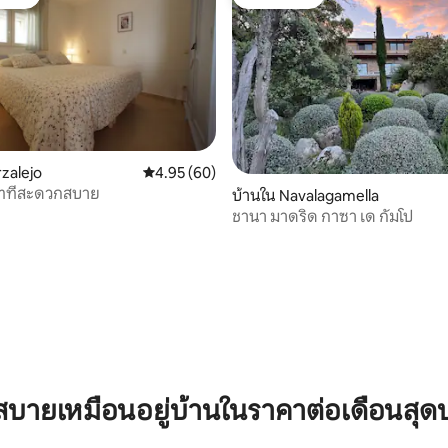
์ที่สุด
โดนใจเกสต์
rzalejo
คะแนนเฉลี่ย 4.95 จาก 5, 60 รีวิว
4.95 (60)
บทที่สะดวกสบาย
บ้านใน Navalagamella
ชานา มาดริด กาซา เด กัมโป
36 รีวิว
บายเหมือนอยู่บ้านในราคาต่อเดือนสุด