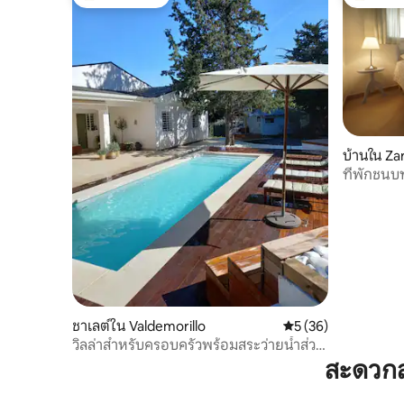
โดนใจเกสต์ที่สุด
โดนใจเกสต
บ้านใน Za
ที่พักชน
ชาเลต์ใน Valdemorillo
คะแนนเฉลี่ย 5 จาก 5, 
5 (36)
วิลล่าสำหรับครอบครัวพร้อมสระว่ายน้ำส่วน
ตัว
สะดวกส