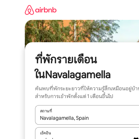
ข้าม
ไป
ยัง
เนื้อหา
ที่พักรายเดือน
ในNavalagamella
ค้นพบที่พักระยะยาวที่ให้ความรู้สึกเหมือนอยู่บ้า
สำหรับการเข้าพักตั้งแต่ 1 เดือนขึ้นไป
สถานที่
ใช้ลูกศรขึ้นลง หรือใช้การสัมผัสหรือปัด เพื่อสำรวจผ
เช็คอิน