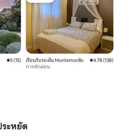
โดนใจเกสต์
คะแนนเฉลี่ย 5 จาก 5, 15 รีวิว
5 (15)
เรือนรับรองใน Montemorillo
คะแนนเฉลี่ย 4.78 จาก 5, 
4.78 (138)
การพักผ่อน
ประหยัด