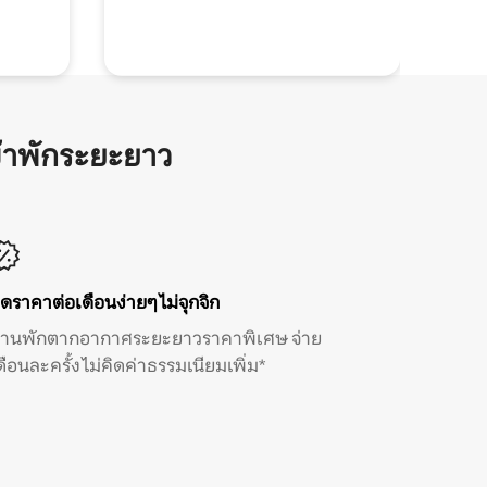
้าพักระยะยาว
ิดราคาต่อเดือนง่ายๆ ไม่จุกจิก
้านพักตากอากาศระยะยาวราคาพิเศษ จ่าย
ดือนละครั้ง ไม่คิดค่าธรรมเนียมเพิ่ม*