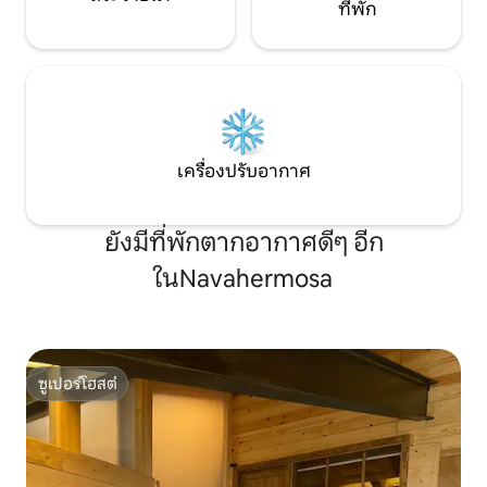
ที่พัก
เครื่องปรับอากาศ
ยังมีที่พักตากอากาศดีๆ อีก
ในNavahermosa
ซูเปอร์โฮสต์
ซูเปอร์โฮสต์