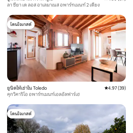
ลา ซียา เด ลอส อาเลมาเนส อพาร์ทเมนท์ 2 เตียง
โดนใจเกสต์
โดนใจเกสต์
ยูนิตให้เช่าใน Toledo
คะแนนเฉลี่ย 4.
4.97 (39)
คุกวิคาริโอ อพาร์ทเมนท์เอลอัลฟาร์เฮ
โดนใจเกสต์
โดนใจเกสต์