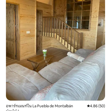
อพาร์ทเมนท์ใน La Puebla de Montalbán
คะแนนเฉลี่ย 4.
4.86 (50)