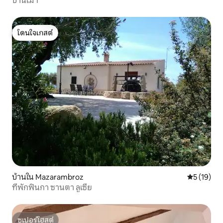
บ้านไม้ 1
โดนใจเกสต์
โดนใจเกสต์
บ้านใน Mazarambroz
คะแนนเฉลี่ย
5 (19)
ที่พักฟินกา ซานตา ลูเซีย
ซูเปอร์โฮสต์