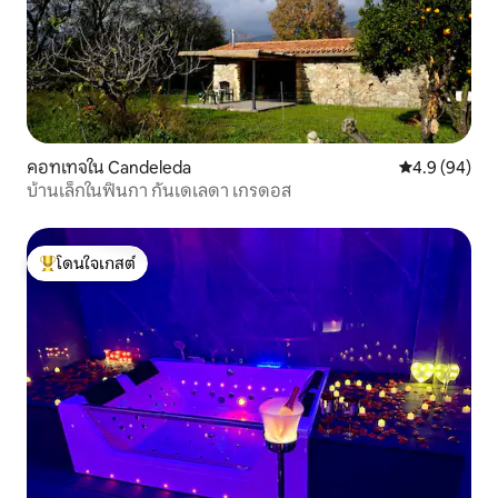
คอทเทจใน Candeleda
คะแนนเฉลี่ย 4
4.9 (94)
บ้านเล็กในฟินกา กันเดเลดา เกรดอส
โดนใจเกสต์
โดนใจเกสต์ที่สุด