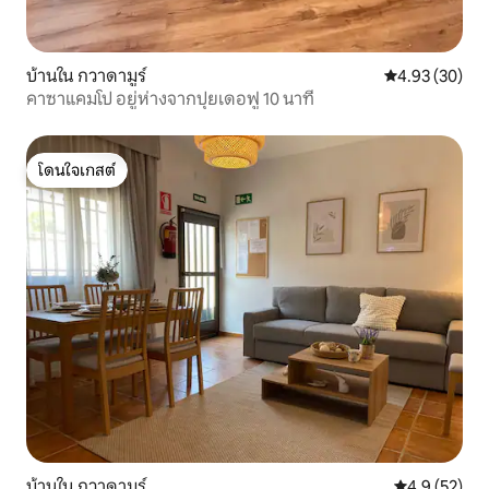
บ้านใน กวาดามูร์
คะแนนเฉลี่ย 4.
4.93 (30)
คาซาแคมโป อยู่ห่างจากปุยเดอฟู 10 นาที
โดนใจเกสต์
โดนใจเกสต์
บ้านใน กวาดามูร์
คะแนนเฉลี่ย 4
4.9 (52)