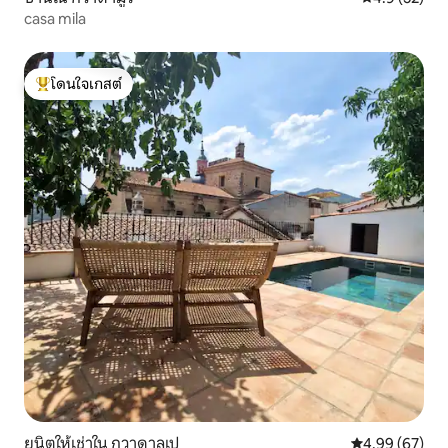
casa mila
โดนใจเกสต์
โดนใจเกสต์ที่สุด
ยูนิตให้เช่าใน กวาดาลูเป
คะแนนเฉลี่ย 4.
4.99 (67)