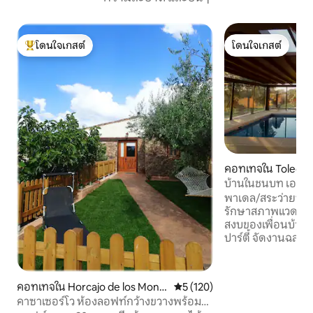
โดนใจเกสต์
โดนใจเกสต์
โดนใจเกสต์ที่สุด
โดนใจเกสต์
คอทเทจใน Toledo
บ้านในชนบท เอลเอน
เดล, บาร์บีคิว
พาเดล/สระว่ายน้ำอุ
รักษาสภาพแวดล้อม
สงบของเพื่อนบ้าน ใ
ปาร์ตี้ จัดงานฉลอง
ดนตรีเสียงดัง ตะ
ใดๆ ที่ก่อให้เกิดเส
กลางวันหรือโดยเฉพ
คอทเทจใน Horcajo de los Mont
คะแนนเฉลี่ย 5 จาก 5, 120 รีวิว
5 (120)
กลางคืน* มีสระว่าย
es
คาซาเซอร์โว ห้องลอฟท์กว้างขวางพร้อม
ลบอล สนามพิคเคิลบอ