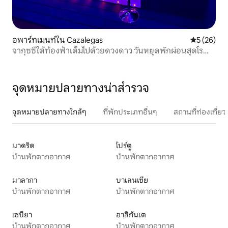
อพาร์ทเมนท์ใน Cazalegas
คะแนนเฉลี่ย
5 (26)
จากุซซี่ใต้ท้องฟ้าเต็มไปด้วยดวงดาว วันหยุดพักผ่อนสุดโร
แมนติก
จุดหมายปลายทางน่าสำรวจ
จุดหมายปลายทางใกล้ๆ
ที่พักประเภทอื่นๆ
สถานที่ท่องเที่
มาดริด
โปร์ตู
บ้านพักตากอากาศ
บ้านพักตากอากาศ
มาลากา
บาเลนเซีย
บ้านพักตากอากาศ
บ้านพักตากอากาศ
เซบียา
อาลิกันเต
บ้านพักตากอากาศ
บ้านพักตากอากาศ