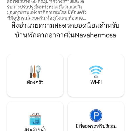
สวนและวิว
ลอฟต์ขนาด 60 ตร.ม. ที่กว้างขวางและได้
ปิงปอง โต๊ะพูล ผู้เ
รับการปรับปรุงใหม่ทั้งหมด มีสวนและวิว
ทั้งหมดได้ สามารถเข้าถึงได้จากเส้นทาง
ของอุทยานแห่งชาติคาบาเนโรส มีห้องครัว
ลูกรัง 5.5 กม. ใช้เวล
ที่มีอุปกรณ์ครบครัน ห้องนั่งเล่น ห้องนอน
ห้องน้ำ เตาเผาไม้ และเครื่องปรับอากาศ
สิ่งอำนวยความสะดวกยอดนิยมสำหรับ
เหมาะสำหรับคู่รักหรือครอบครัวไม่เกิน 4
บ้านพักตากอากาศในNavahermosa
คน ตั้งอยู่ห่างจากหนึ่งในเส้นทางที่สวย
ที่สุดในอุทยานโดยใช้เวลาเดิน 15 นาที ห่าง
จากใจกลางออร์คาโฮเดลอสมอนเตส 500
เมตร และห่างจากศูนย์บริการนักท่องเที่ยว
2.5 กิโลเมตร บรรยากาศเงียบสงบเหมาะ
สำหรับการดื่มด่ำกับธรรมชาติ เป็นมิตรกับ
สุนัข
ห้องครัว
Wi-Fi
มีที่จอดรถฟรีบริเวณ
สระว่ายน้ำ