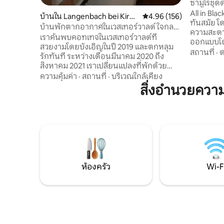
ซามูไรชุด
All in Bla
บ้านใน Langenbach bei Kirbu
คะแนนเฉลี่ย 4.96 จาก 5, 1
4.96 (156)
ทันสมัย โดดเ
rg
บ้านพักตากอากาศในเวสเทอร์วาลด์ ใจกลาง
ความสะดวกและ
เวสเทอร์วาลด์
เราค้นพบคอทเทจในเวสเทอร์วาลด์ที่
ออกแบบโด
สวยงามโดยบังเอิญในปี 2019 และตกหลุม
เธียเตอร์ 
สถานที่
·
ต
รักทันที ระหว่างเดือนมีนาคม 2020 ถึง
สไตล์ สุขภาพและพื้นที่กลางแจ้ง • ระเบียง
สิงหาคม 2021 เราเปลี่ยนแปลงที่พักด้วย
ส่วนตัว • 
ความหลงใหลและใส่ใจในรายละเอียด
ความคุ้มค่า
·
สถานที่
·
บริเวณใกล้เคียง
ความสะดว
มากมายให้เป็นสถานที่ที่คุณสามารถผ่อน
สิ่งอำนวยคว
ชาร์จจักรยา
คลายและเติมพลังได้ ฉันชื่อจานีน เป็นผู้
สะดวกสบา
จัดการโรงแรมที่ผ่านการฝึกอบรมมา โดย
(ภายนอกที่พัก
เฉพาะอย่างยิ่ง ฉันสนใจที่จะพาผู้คนเข้าใกล้
ความสงบ 
ความงามทั้งเล็กและใหญ่ของชีวิต: ผ่านช่วง
ที่พักพิเศ
เวลาสำหรับตัวเอง กับครอบครัว หรือเพียง
สิ้นเชิง
แค่อยู่ในธรรมชาติ ไม่ว่าคุณจะอยู่คนเดียว
เป็นคู่ หรือมีเด็ก: กระท่อมของเราขอเชิญ
คุณมาปิดเครื่อง รู้สึก และหยุดพัก สถานที่ที่
ห้องครัว
Wi-F
จะพบตัวตนของคุณ (อีกครั้ง) และเฉลิม
ฉลองชีวิต