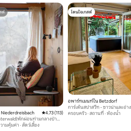
สต์
โดนใจเกสต์
สต์
โดนใจเกสต์
อพาร์ทเมนท์ใน Betzdorf
การ์เด้นสปาสวีท - ซาวน่าและอ่า
น Niederdreisbach
คะแนนเฉลี่ย 4.73 จาก 5, 113 รีวิว
4.73 (113)
ตัว
ครอบครัว
·
สถานที่
·
ห้องน้ำ
terwald|พักผ่อนท่ามกลางป่า
 25 รีวิว
น่าและ 5G
วามคุ้มค่า
·
สัตว์เลี้ยง