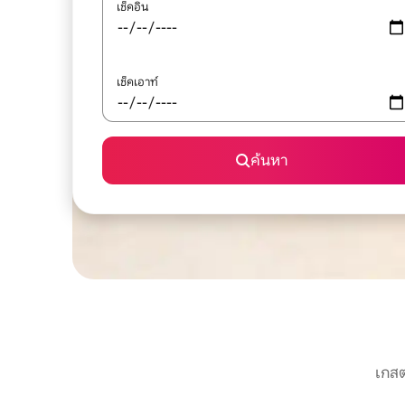
เช็คอิน
เช็คเอาท์
ค้นหา
เกสต