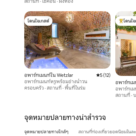
สถานที่
·
เช็คอิน
·
ผังห้อง
โดนใจเกสต์
โดนใจ
โดนใจเกสต์
โดนใจเกสต
อพาร์ทเมนท์ใน Wetzlar
คะแนนเฉลี่ย 5 จาก 5,
5 (12)
อพาร์ทเมนท์หรูพร้อมอ่างน้ำวน
อพาร์ทเม
ครอบครัว
·
สถานที่
·
พื้นที่ในร่ม
อพาร์ทเม
สถานที่
·
บ
จุดหมายปลายทางน่าสำรวจ
จุดหมายปลายทางใกล้ๆ
สถานที่ท่องเที่ยวยอดนิยมในล