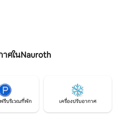
ดประทุน
เดินทางแบบไปเช้าเย็นกลับในเขต
าะสำหรับ
Westerwald Lake District ซึ่งเป็นเวทีไม่กี่
ะเตาเซรามิก
ขั้นบน Westerwaldsteig หรือเยี่ยมชม
อาราม Marienstatt พร้อมโรงเบียร์และสวน
เบียร์ที่ยอดเยี่ยม
กาศในNauroth
ฟรีบริเวณที่พัก
เครื่องปรับอากาศ