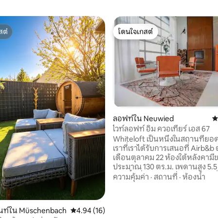
สต์
โดนใจเกสต์
สต์
โดนใจเกสต์
ลอฟท์ใน Neuwied
ค
ไวท์ลอฟท์ อิม ควอเทียร์ เอส 67
Whiteloft เป็นหนึ่งในสถานที่ย
เราที่เราได้รับการเสนอที่ Airb&b ต
เดือนตุลาคม 22 ห้องใต้หลังคาม
ประมาณ 130 ตร.ม. เพดานสูง 5.5 เม
ของพื้นที่ได้รับการออกแบบมาเพ
ความคุ้มค่า
·
สถานที่
·
ห้องน้ำ
และการใช้ชีวิตเท่านั้น อ่างอาบน
เล่นฝักบัวหอยทาก 2 ตัวและ เตาผิงไม้จริง
ทำให้ไม่มีอะไรเป็นที่ต้องการ ในฤ
นท์ใน Müschenbach
คะแนนเฉลี่ย 4.94 จาก 5, 16 รีวิว
4.94 (16)
สามารถเปิดประตู 5x4 เมตรซึ่งทำให