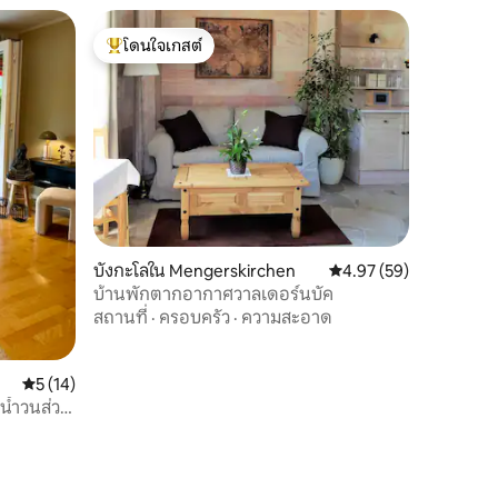
โดนใจเกสต์
โดนใจเกสต์ที่สุด
บังกะโลใน Mengerskirchen
คะแนนเฉลี่ย 4.97 จาก 5,
4.97 (59)
บ้านพักตากอากาศวาลเดอร์นบัค
สถานที่
·
ครอบครัว
·
ความสะอาด
คะแนนเฉลี่ย 5 จาก 5, 14 รีวิว
5 (14)
งน้ำวนส่วน