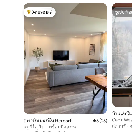
โดนใจเกสต์
ซูเปอร์โฮ
โดนใจเกสต์ที่สุด
ซูเปอร์โฮ
บ้านเล็กใ
CabinWes
อพาร์ทเมนท์ใน Herdorf
คะแนนเฉลี่ย 5 จาก 5,
5 (25)
พร้อมซาว
สถานที่
·
ค
สตูดิโอ ลิวา | พร้อมที่จอดรถ