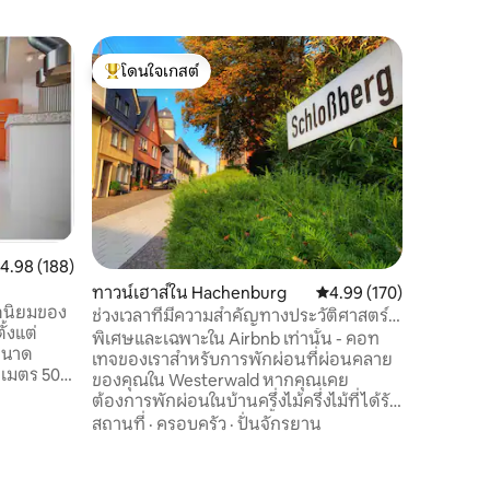
บ้านใน A
โดนใจเกสต์
โดนใจ
บ้านพักต
โดนใจเกสต์ที่สุด
โดนใจเกส
ที่พักได
ละเอียด บ
และมีเอกล
ความร้อน
ไม้ไฟฟ้าจ
ความคุ้มค
ติดกับโรง
บาร์บีคิว
มากมายให้
ะแนนเฉลี่ย 4.98 จาก 5, 188 รีวิว
4.98 (188)
จักรยานแ
ทาวน์เฮาส์ใน Hachenburg
คะแนนเฉลี่ย 4.99 จาก 5, 
4.99 (170)
เงื่อนไขสำ
อดนิยมของ
สถานที่พ
ช่วงเวลาที่มีความสำคัญทางประวัติศาสตร์
ั้งแต่
ในฮาเชนบวร์ก
พิเศษและเฉพาะใน Airbnb เท่านั้น - คอท
ีขนาด
เทจของเราสำหรับการพักผ่อนที่ผ่อนคลาย
ตร 50%
ของคุณใน Westerwald หากคุณเคย
ื่อสุขภาพ
ต้องการพักผ่อนในบ้านครึ่งไม้ครึ่งไม้ที่ได้รับ
้ำเตียงนอน
การบูรณะอย่างสวยงามตั้งแต่ปี 1612 คุณมา
สถานที่
·
ครอบครัว
·
ปั่นจักรยาน
ถูกที่แล้ว ตั้งอยู่ในเมืองเก่าทาง
ดูร้อน
ประวัติศาสตร์ของเมือง Hachenburg คุณ
้พื้นที่
จะพบกับสภาพแวดล้อมที่เหมาะสำหรับการ