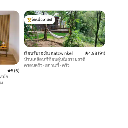
โดนใจเกสต์
โดนใจเกสต์ที่สุด
เรือนรับรองใน Katzwinkel
คะแนนเฉลี่ย 4.98 จาก 5,
4.98 (91)
บ้านเคลื่อนที่ที่อบอุ่นในธรรมชาติ
ครอบครัว
·
สถานที่
·
ครัว
คะแนนเฉลี่ย 5 จาก 5, 6 รีวิว
5 (6)
สมัย
่ม