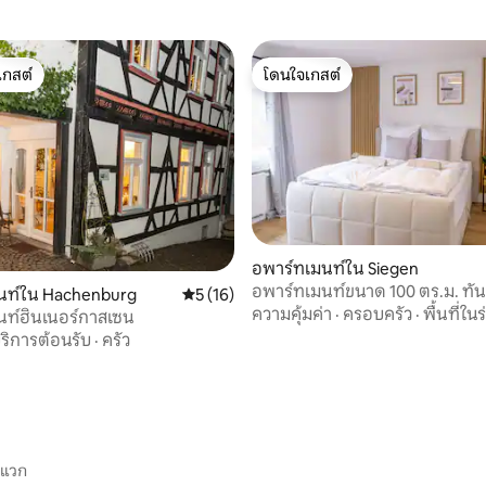
เกสต์
โดนใจเกสต์
์ที่สุด
โดนใจเกสต์
 12 รีวิว
อพาร์ทเมนท์ใน Siegen
อพาร์ทเมนท์ขนาด 100 ตร.ม. ทัน
นท์ใน Hachenburg
คะแนนเฉลี่ย 5 จาก 5, 16 รีวิว
5 (16)
พร้อม 2 ห้องนอน
ความคุ้มค่า
·
ครอบครัว
·
พื้นที่ในร
นท์ฮินเนอร์กาสเซน
ริการต้อนรับ
·
ครัว
ะแวก