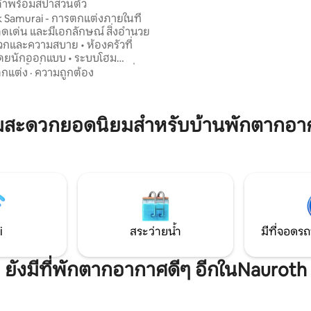
ดำพร้อมสปาส่วนตัว
ห้องใต้หลังคาด้านล่างเป็นรถเปิ
ck Samurai - การตกแต่งภายในที่
ห้องครัวขนาดใหญ่และบล็อกเหม
56 รีวิว
ด่น และมีเอกลักษณ์ สิ่งอำนวย
กิจกรรม มีตู้แช่ไวน์ 4xGas แล
ความสบาย • ห้องครัวที่
ยนักออกแบบ • ระบบโฮม
• ห้องน้ำที่ทันสมัย • ห้องนอนที่มี
กแต่ง
·
ความถูกต้อง
ซาวน่าและอ่างน้ำวน สิ่งอำนวย
กพิเศษ • จักรยานและสถานี
ามสะดวกยอดนิยมสำหรับบ้านพักตากอา
นไฟฟ้า (นอกที่พัก)• เกม ความ
ย • จุดชาร์จรถยนต์ไฟฟ้า
) • ที่จอดรถฟรี สถานที่แห่ง
ความเป็นส่วนตัว และการพักผ่อน
ษแห่งนี้มีสไตล์เป็นของตัวเองโดย
i
สระว่ายน้ำ
มีที่จอดรถ
ยังมีที่พักตากอากาศดีๆ อีกในNauroth