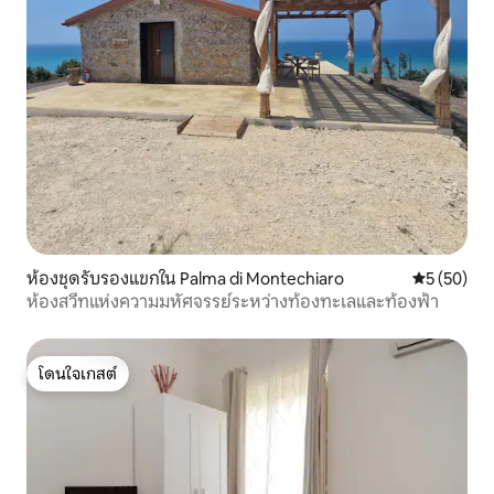
ห้องชุดรับรองแขกใน Palma di Montechiaro
คะแนนเฉลี่ย
5 (50)
ห้องสวีทแห่งความมหัศจรรย์ระหว่างท้องทะเลและท้องฟ้า
โดนใจเกสต์
โดนใจเกสต์