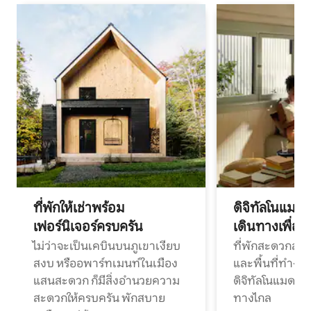
ที่พักให้เช่าพร้อม
ดิจิทัลโนแมด
เฟอร์นิเจอร์ครบครัน
เดินทางเพื่อ
ไม่ว่าจะเป็นเคบินบนภูเขาเงียบ
ที่พักสะดวกสบา
สงบ หรืออพาร์ทเมนท์ในเมือง
และพื้นที่ทำงา
แสนสะดวก ก็มีสิ่งอำนวยความ
ดิจิทัลโนแมดแ
สะดวกให้ครบครัน พักสบาย
ทางไกล