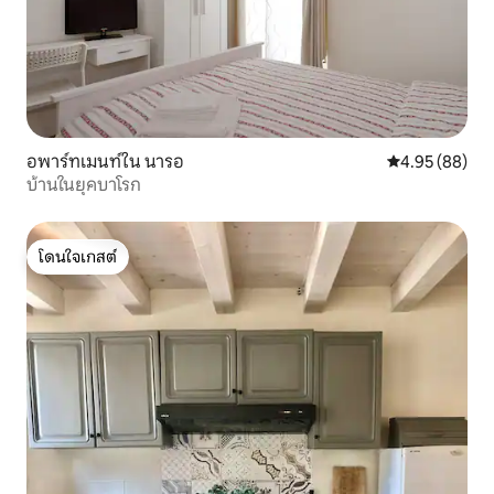
อพาร์ทเมนท์ใน นารอ
คะแนนเฉลี่ย 4.
4.95 (88)
บ้านในยุคบาโรก
โดนใจเกสต์
โดนใจเกสต์