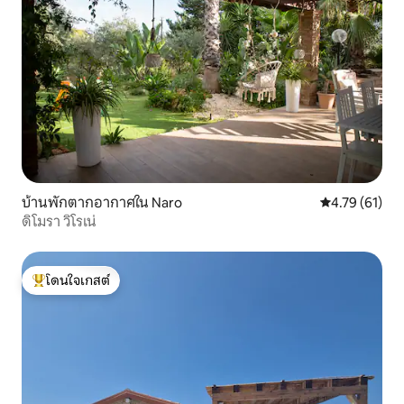
บ้านพักตากอากาศใน Naro
คะแนนเฉลี่ย 4.
4.79 (61)
ดิโมรา วิโรเน่
โดนใจเกสต์
โดนใจเกสต์ที่สุด