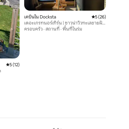
เคบินใน Docksta
คะแนนเฉลี่ย 5 จาก 5,
5 (26)
เดอะเกรทนอร์เทิร์น | ซาวน่าวิวทะเลชายฝั่ง
สูง
ครอบครัว
·
สถานที่
·
พื้นที่ในร่ม
คะแนนเฉลี่ย 5 จาก 5, 12 รีวิว
5 (12)
n