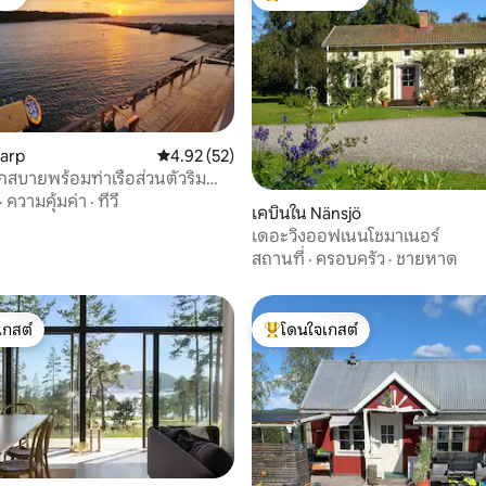
ต์
โดนใจเกสต์ที่สุด
narp
คะแนนเฉลี่ย 4.92 จาก 5, 52 รีวิว
4.92 (52)
สบายพร้อมท่าเรือส่วนตัวริม
ิก!
·
ความคุ้มค่า
·
ทีวี
 55 รีวิว
เคบินใน Nänsjö
เดอะวิงออฟเนนโชมาเนอร์
สถานที่
·
ครอบครัว
·
ชายหาด
เกสต์
โดนใจเกสต์
์ที่สุด
โดนใจเกสต์ที่สุด