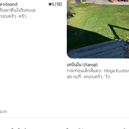
Härnösand
คะแนนเฉลี่ย 5 จาก 5, 18 รีวิว
5 (18)
าตื่นตาตื่นใจริมทะเล
26 รีวิว
รอบครัว
·
ครัว
เคบินใน Utansjö
กระท่อมเล็กสีแดง - Höga Kuste
สถานที่
·
ครอบครัว
·
วิว
ะแวก