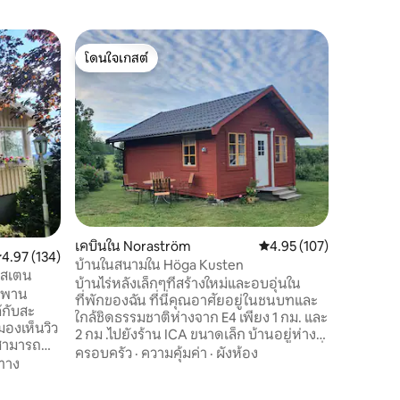
บ้านต้นไ
โดนใจเกสต์
โดนใจ
บ้านต้นไม
โดนใจเกสต์
โดนใจเกส
ที่พักที่
ท่ามกลาง
ต้นไม้ที่
ด้านทำให
หนึ่งของพ
สถานที่
·
ห้องสำหรั
ต้องใช้ไ
ขนาดเล็กท
ร่วง มีเค
ถึงเหยือก
เคบินใน Noraström
คะแนนเฉลี่ย 4.95 จาก 5, 
4.95 (107)
เคบินมีพื
ะแนนเฉลี่ย 4.97 จาก 5, 134 รีวิว
4.97 (134)
บ้านในสนามใน Höga Kusten
นอกจากนี้
ูสเตน
บ้านไร่หลังเล็กๆที่สร้างใหม่และอบอุ่นใน
สบู่ และผ้
สะพาน
ที่พักของฉัน ที่นี่คุณอาศัยอยู่ในชนบทและ
้กับสะ
ใกล้ชิดธรรมชาติห่างจาก E4 เพียง 1 กม. และ
มองเห็นวิว
2 กม .ไปยังร้าน ICA ขนาดเล็ก บ้านอยู่ห่าง
ณสามารถ
จากท่าจอดเรือและอยู่ใกล้กับเส้นทางเดินที่
ครอบครัว
·
ความคุ้มค่า
·
ผังห้อง
รมชาติและ
ทาง
อบอุ่นในป่าและชนบทห่างออกไป 4 กม. เป็น
้งหมดใน
หนึ่งในพื้นที่ว่ายน้ำที่ดีของนอร่า Sjöviken
ยดาย