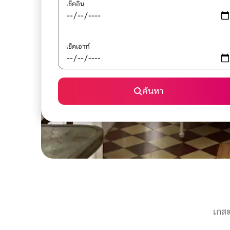
เช็คอิน
เช็คเอาท์
ค้นหา
เกสต