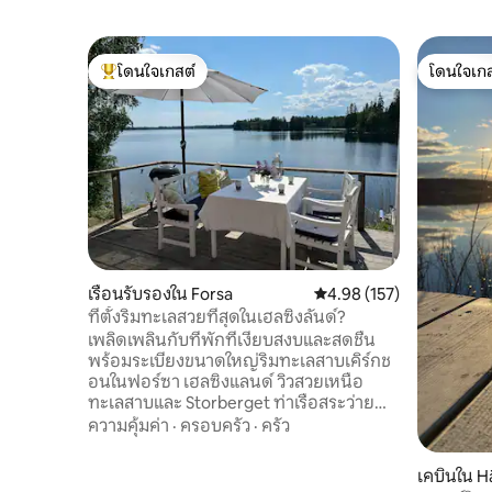
โดนใจเกสต์
โดนใจเกส
โดนใจเกสต์ที่สุด
โดนใจเกส
เรือนรับรองใน Forsa
คะแนนเฉลี่ย 4.98 จาก 5, 1
4.98 (157)
ที่ตั้งริมทะเลสวยที่สุดในเฮลซิงลันด์?
เพลิดเพลินกับที่พักที่เงียบสงบและสดชื่น
พร้อมระเบียงขนาดใหญ่ริมทะเลสาบเคิร์กช
อนในฟอร์ซา เฮลซิงแลนด์ วิวสวยเหนือ
ทะเลสาบและ Storberget ท่าเรือสระว่ายน้ำ
ส่วนตัวของคุณเอง และการใช้ซาวน่าถ่านไม้
ความคุ้มค่า
·
ครอบครัว
·
ครัว
และเรือขนาดเล็ก เหมาะสำหรับคู่รัก
ครอบครัวขนาดเล็ก หรือผู้ที่ชื่นชอบการตก
เคบินใน 
ปลา ตกปลาได้ดีในเคียร์คเชียนและส่วนที่