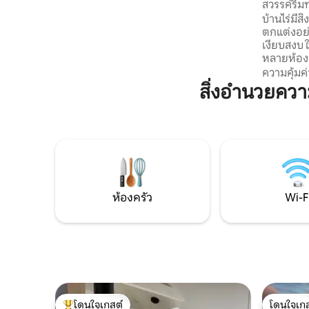
สวรรค์ริม
เหลือของพื้นที่ฟอร์ซา ฟิสเควอร์ด จากฟอร์
บ้านไร่มี
ซา คุณสามารถเดินทางไปยังจุดหมายปลาย
ตกแต่งอย
ทางทั่วฮัลซิงแลนด์ได้อย่างง่ายดาย เช่น ฮู
เงียบสงบ 
ดิกสวัลล์ แยร์ว์โซ ฮอร์นส์แลนด์ และเดลเลน
หลายห้องมองเ
บีเดน เรายินดีให้คำแนะนำเกี่ยวกับจุดหมาย
130 ตร.ม. 
ความคุ้มค่
ปลายทางของการท่องเที่ยว ฯลฯ ด้วยความ
และฝักบัว
สิ่งอำนวยคว
ยินดี! มาร์ตินและอาซา
สวยงาม 4 
พร้อมเตาผิง ลานบ้านพร้อมโต๊ะแล
พื้นที่บา
โพลีนสำหรับเด็
ห้องอบไอน
ยืม สามารถเช่าผ้าปูที่นอนและผ้าขนหนูได้
สามารถจอง
เทจสำหรับ
ห้องครัว
Wi-F
โดนใจเกสต์
โดนใจเกส