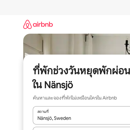
ข้าม
ไป
ยัง
เนื้อหา
ที่พักช่วงวันหยุดพักผ่อ
ใน Nänsjö
ค้นหาและจองที่พักไม่เหมือนใครใน Airbnb
สถานที่
ใช้ลูกศรขึ้นลง หรือใช้การสัมผัสหรือปัด เพื่อสำรวจผ