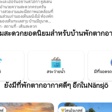
ทะเล เฮอร์นอซานด์ โฮกา คูสเตน
ระเบียงกระจกที่สวยงามที่คุณสาม
สิ่งอำนวยความสะดวกครบครัน
เพลิดเพลินและสรุปความสำเร็จของ
่างสวยงามและมีสภาพแวดล้อมที่
อนุญาตให้นำสัตว์เลี้ยงเข้าพักได้ 
ในส่วนเก่ามองเห็นผนังไม้ ห้องพัก
บุหรี่ภายในบ้าน มีเตียงเดินทางสำห
ห็นทะเลสาบ บ้านมีขนาด
พักที่ตัวเล็กที่สุด บ้านพักมีอุปกรณ์ครบครัน
มีห้องครัว ห้องน้ำพร้อมพื้นอุ่น
า
·
สถานที่
·
เดินสะดวก
สำหรับการเข้าพักตลอดทั้งปี
อาบน้ำที่สวยงาม ห้องนอน
ามสะดวกยอดนิยมสำหรับบ้านพักตากอ
ห้องและห้องนั่งเล่นกว้างขวาง
ะเก้าอี้
ร์บีคิวที่มองเห็นทะเลสาบและแทรม
ก ๆ ในฤดูร้อน ที่ทะเลสาบมี
้ำแบบใช้ฟืนให้เช่าและเรือพายให้
การทำความสะอาดได้ มีคอท
 2 คนให้เช่าด้วย
i
สระว่ายน้ำ
มีที่จอดรถ
ยังมีที่พักตากอากาศดีๆ อีกในNänsjö
ต์
โดนใจเกสต์