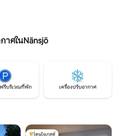
ห่างออกไป 1 ไมล์คือ Hörsångs havsbad
ารถนั่ง
Norabygden ยังมีอัญมณีเช่น Rödhällorna,
วันนั้นได้
Valkallen, Lövvik, Fjärdbotten fäbovall
ห้ามสูบ
และหมู่บ้านชาวประมงที่มีมนต์ขลังใน
รับผู้เข้า
Berghamn ที่นี่ในนอร่าเส้นทางไฮโคสต์ยัง
วิ่งด้วย
ากาศในNänsjö
ฟรีบริเวณที่พัก
เครื่องปรับอากาศ
โดนใจเกสต์