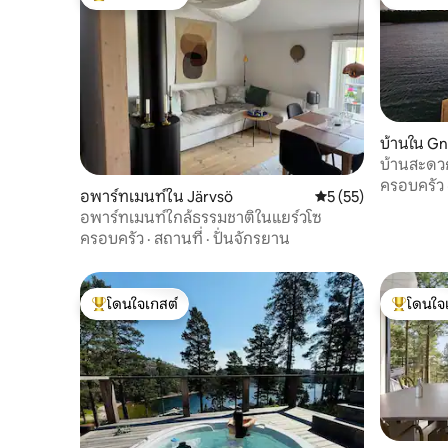
โดนใจเกสต์ที่สุด
โดนใจเกส
บ้านใน G
บ้านสะดวก
ทะเลบอลต
ครอบครัว
อพาร์ทเมนท์ใน Järvsö
คะแนนเฉลี่ย 5 จาก 5,
5 (55)
อพาร์ทเมนท์ใกล้ธรรมชาติในแยร์วโซ
ครอบครัว
·
สถานที่
·
ปั่นจักรยาน
โดนใจเกสต์
โดนใจ
โดนใจเกสต์ที่สุด
โดนใจเกสต