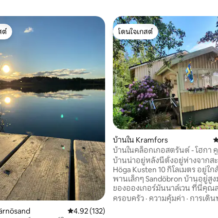
ต์
โดนใจเกสต์
ต์
โดนใจเกสต์
57 รีวิว
บ้านใน Kramfors
ค
บ้านในคล็อกเกอสตรันด์ - โฮกา ค
บ้านน่าอยู่หลังนี้ตั้งอยู่ห่างจาก
Höga Kusten 10 กิโลเมตร อยู่ใกล
พานเล็กๆ Sandöbron บ้านอยู่สูง
ของอองเกอร์มันนาล์เวน ที่นี่คุ
เพลิดเพลินกับความใกล้ชิดกับธร
ครอบครัว
·
ความคุ้มค่า
·
การเดิน
เดินทางไปยังสถานที่ท่องเที่ยวทั
Härnösand
คะแนนเฉลี่ย 4.92 จาก 5, 132 รีวิว
4.92 (132)
พื้นที่ Höga Kusten ได้อย่างง่า