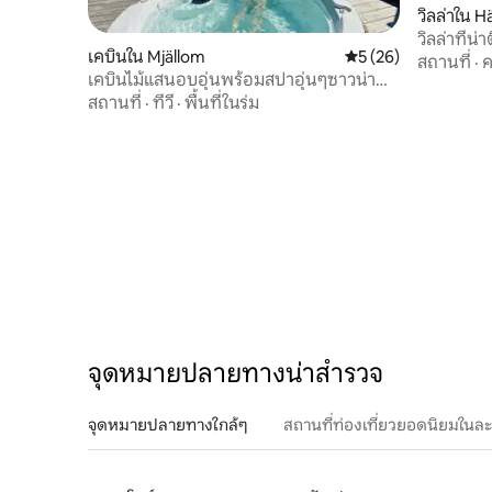
วิลล่าใน 
วิลล่าที่น่
เคบินใน Mjällom
คะแนนเฉลี่ย 5 จาก 5, 
5 (26)
สถานที่
·
ค
เคบินไม้แสนอบอุ่นพร้อมสปาอุ่นๆซาวน่า
และวิววิเศษ
สถานที่
·
ทีวี
·
พื้นที่ในร่ม
จุดหมายปลายทางน่าสำรวจ
จุดหมายปลายทางใกล้ๆ
สถานที่ท่องเที่ยวยอดนิยมในล