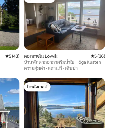
โดนใจเกสต์ที่สุด
คะแนนเฉลี่ย 5 จาก 5, 43 รีวิว
5 (43)
คอทเทจใน Lövvik
คะแนนเฉลี่ย 5 จาก 5,
5 (36)
บ้านพักตากอากาศริมน้ำใน Höga Kusten
ความคุ้มค่า
·
สถานที่
·
เดินป่า
โดนใจเกสต์
โดนใจเกสต์