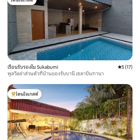
โดนใจเกสต์
โดนใจเกสต์
เรือนรับรองใน Sukabumi
คะแนนเฉลี่ย
5 (17)
พูลวิลล่าส่วนตัวที่บ้านของรับบานี เซลาบินทานา
โดนใจเกสต์
โดนใจเกสต์ที่สุด