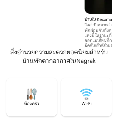
โปรดแจ้งจำนวนผู้เข้าพักทั้งหมดให้เจ้าของ
ที่พักทราบก่อนส่งคำขอจอง
บ้านใน Kecamata
ndung
วิลล่าที่เหมาะสำหร
ลส์ กาโดก ปุนกัก
พักผ่อนกับทั้งครอบ
แห่งนี้ ในฐานะที่เป็น
ออกแบบใหม่ที่กระจ
มีคลับเฮ้าส์ส่วนตัว
ครอบครัวเพื่อว่ายน้
สิ่งอำนวยความสะดวกยอดนิยมสำหรับ
อำนวยความสะดวกภ
บ้านพักตากอากาศในNagrak
สัตว์/สวนสาธารณะร
บริเวณใกล้เคียงและ
อบอุ่นในวิลล่าของเร
(เตาไฟฟ้าตู้เย็นห
ไมโครเวฟ) และเครื่
คาราโอเกะเน็ตฟลิกซ
ห้องครัว
Wi-Fi