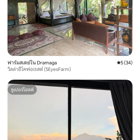
ฟาร์มสเตย์ใน Dramaga
คะแนนเฉลี่ย
5 (34)
วิลล่าอีโคฟอเรสต์ (5EyesFarm)
ซูเปอร์โฮสต์
ซูเปอร์โฮสต์