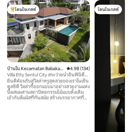
โดนใจเกสต์
โดนใจเกสต์
โดนใจเกสต์ที่สุด
โดนใจเกสต์
บ้านใน Kecamatan Babakan
คะแนนเฉลี่ย 4.98 จาก 5, 134 รีวิว
4.98 (134)
Madang
Villa Etty Sentul City สระว่ายน้ำอินฟินิตี้
วิลล่าหรู
ยินดีต้อนรับสู่วิลล่าหรูสุดสวยของเราในเซ็น
ตูลซิตี วิลล่าที่ออกแบบมาอย่างสวยงามแห่ง
นี้ผสมผสานสถาปัตยกรรมไม้แบบดั้งเดิม
เข้ากับสัมผัสที่ทันสมัย สร้างบรรยากาศที่มี
เอกลักษณ์และน่าหลงใหล มีห้องนอนกว้าง
ขวาง 3 ห้อง ห้องนั่งเล่นขนาดใหญ่ และสระ
ว่ายน้ำอินฟินิตี้ที่ดูเหมือนจะทอดยาวเข้าสู่
วิวที่น่าทึ่งของภูเขาซาลัก ความเงียบสงบ
อย่างแท้จริงรอคุณอยู่ ผู้เข้าพักสูงสุด 12 คน
เด็กอายุมากกว่า 2 ปีจะถือเป็นผู้เข้าพัก 1 คน