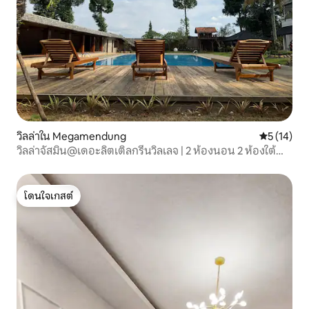
วิลล่าใน Megamendung
คะแนนเฉลี่ย
5 (14)
วิลล่าจัสมิน@เดอะลิตเติลกรีนวิลเลจ | 2 ห้องนอน 2 ห้องใต้
หลังคา
โดนใจเกสต์
โดนใจเกสต์