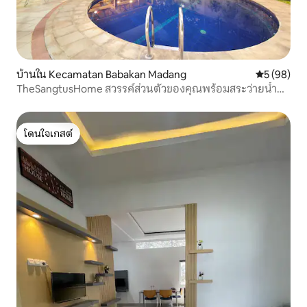
บ้านใน Kecamatan Babakan Madang
คะแนนเฉลี่ย
5 (98)
TheSangtusHome สวรรค์ส่วนตัวของคุณพร้อมสระว่ายน้ำ
กระท่อม และเตาย่าง
โดนใจเกสต์
โดนใจเกสต์