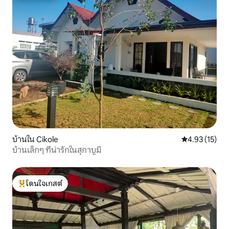
บ้านใน Cikole
คะแนนเฉลี่ย 4.
4.93 (15)
บ้านเล็กๆ ที่น่ารักในสุกาบูมิ
โดนใจเกสต์
โดนใจเกสต์ที่สุด