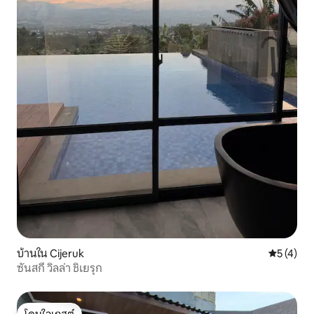
บ้านใน Cijeruk
คะแนนเฉลี่
5 (4)
ซันสกี้ วิลล่า ชิเยรุก