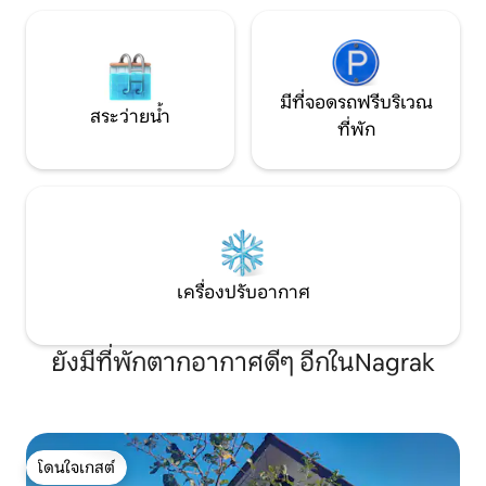
มีที่จอดรถฟรีบริเวณ
สระว่ายน้ำ
ที่พัก
เครื่องปรับอากาศ
ยังมีที่พักตากอากาศดีๆ อีกในNagrak
โดนใจเกสต์
โดนใจเกสต์