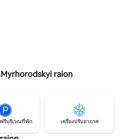
ำไฟฟ้า
สำหรับการเข้าพักที่สะดวกสบายรักษาความ
สะอาด!
คอนโดใน
อพาร์ทเมน
รอด Wi-F
ครอบครัวข
คุณพักที่ท
พาร์ทเมนท
การเข้าพั
ฉันจะพบ
yrhorodskyi raion
เกี่ยวกับ
มารถใช้อ
พักก่อนอ
จะติดต่อ
ฟรีบริเวณที่พัก
เครื่องปรับอากาศ
raion