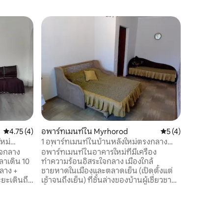
คะแนนเฉลี่ย 4.75 จาก 5, 4 รีวิว
4.75 (4)
อพาร์ทเมนท์ใน Myrhorod
คะแนนเฉลี่ย 5 จาก 5
5 (4)
ใหม่
1 อพาร์ทเมนท์ในบ้านหลังใหม่ตรงกลาง
เครื่องทำความร้อนอัตโนมัติ
ใจกลาง
อพาร์ทเมนท์ในอาคารใหม่ที่มีเครื่อง
วลาเดิน 10
ทำความร้อนอิสระใจกลาง เมืองใกล้
ชายหาดในเมืองและตลาดเย็น (เปิดตั้งแต่
ยะเดินถึง
เช้าจนถึงเย็น) ที่ชั้นล่างของบ้านผู้เชี่ยวชาญ
วามร้อน
ชั้นนำของรีสอร์ทโพลีคลินิก - แพทย์โรคหัวใจ
อน้ำ) ห้อง
และโอซีโฮสต์ การปรับปรุงสไตล์ยุโรป WIFI ที่
ริม เครื่อง
จอดรถฟรีในสนาม น้ำร้อนตลอด 24 ชั่วโมง
งปรับ
(หม้อต้มแก๊ส 2 วงจร) มีทุกสิ่งที่คุณต้องการ