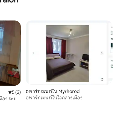
อพาร์ทเมนท์ใน Myrhorod
คะแนนเฉลี่ย 5 จาก 5, 3 รีวิว
5 (3)
อพาร์ทเมนท์ในใจกลางเมือง
มือง ระบบ