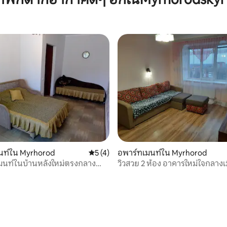
นท์ใน Myrhorod
คะแนนเฉลี่ย 5 จาก 5, 4 รีวิว
5 (4)
อพาร์ทเมนท์ใน Myrhorod
เมนท์ในบ้านหลังใหม่ตรงกลาง
วิวสวย 2 ห้อง อาคารใหม่ใจกลางเ
ความร้อนอัตโนมัติ
ทำความร้อนอิสระ