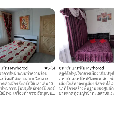
, 3 รีวิว
นท์ใน Myrhorod
คะแนนเฉลี่ย 5 จาก 5, 5 รีวิว
5 (5)
อพาร์ทเมนท์ใน Myrhorod
 อาคารใหม่ ระบบทำความร้อน
สตูดิโอใหม่ใจกลางเมือง ปรับปรุง
บปรุงใหม่มม
ทั้งหมด ชั้น 3
นท์ใหม่ที่สะดวกสบายใจกลาง
อพาร์ทเมนท์ใหม่ที่สะดวกสบาย
าดตัวเมือง รีสอร์ทใช้เวลาเดิน 10
เมืองใกล้หาดตัวเมือง รีสอร์ทใช้เ
รใหม่การปรับปรุงใหม่เฟอร์นิเจอร์
นาที โครงสร้างพื้นฐานของศูนย์กลาง +
ลยีใหม่ เครื่องทำความร้อนแบบ
ชายหาดทุ่งหญ้าป่าทะเลสาบในระ
น้ำร้อนตลอดเวลา (หม้อต้มน้ำ 2
บ้านใหม่ปรับปรุงใหม่ เครื่องทำค
ก 2 ห้องและห้องครัว นอน:
อัตโนมัติน้ำร้อนตลอดเวลา (หม้อไ
้อมที่นอนออร์โธปิดิกส์สปริง
พักมีโซฟาคู่ที่สะดวกสบาย เตียงเส
ซฟาพับเก็บได้พิเศษ 2 ตัว เทคนิค:
ใช้ไฟฟ้า: ตู้เย็นเครื่องซักผ้าเครื่อ