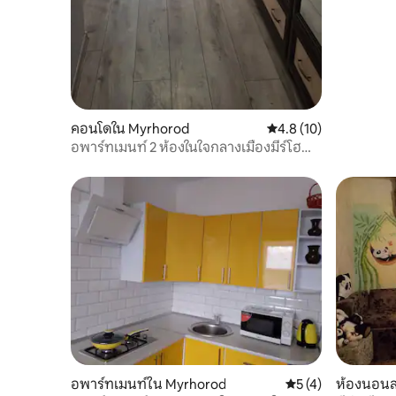
คอนโดใน Myrhorod
คะแนนเฉลี่ย 4.8 จาก 5,
4.8 (10)
อพาร์ทเมนท์ 2 ห้องในใจกลางเมืองมีร์โฮ
รอด Wi-Fi
อพาร์ทเมนท์ใน Myrhorod
คะแนนเฉลี่ย 5 จาก 5
5 (4)
ห้องนอนส