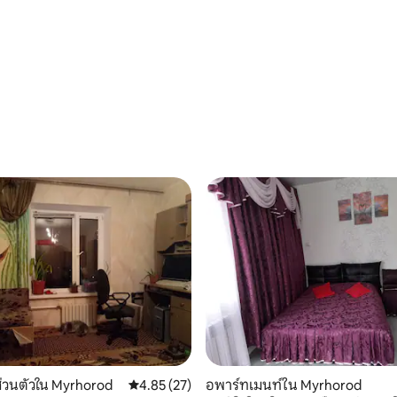
 10 รีวิว
, 4 รีวิว
่วนตัวใน Myrhorod
คะแนนเฉลี่ย 4.85 จาก 5, 27 รีวิว
4.85 (27)
อพาร์ทเมนท์ใน Myrhorod