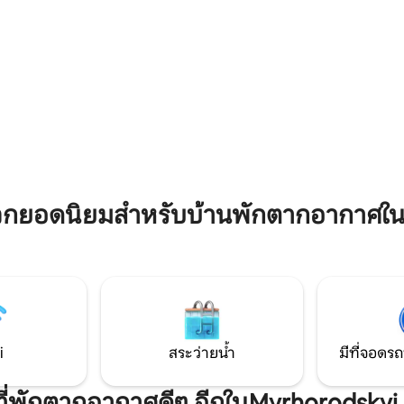
ื่องซักผ้าเครื่องปรับอากาศ
อากาศไมโครเวฟเตาไฟฟ้ากาต้มน้
ีวีกาต้มน้ำไฟฟ้าไดร์เป่าผมเตารีด
ไดร์เป่าผมเตารีด + โต๊ะรีดผ้า Wifi, Digital
่อง +
TV: 150 ช่อง + YouTube
วกยอดนิยมสำหรับบ้านพักตากอากาศในM
i
สระว่ายน้ำ
มีที่จอดรถ
ีที่พักตากอากาศดีๆ อีกในMyrhorodskyi 