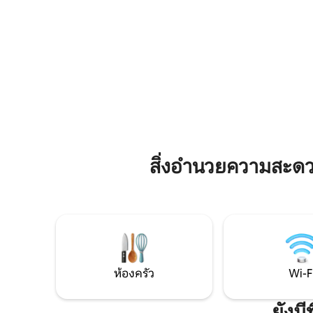
เครื่องซักผ้าไมโครเวฟเครื่องล้างจานเครื่อง
ตู้เย็นเคร
ล้างจานกาต้มน้ำไฟฟ้าเครื่องเป่าผมตู้เย็น
ไมโครเวฟท
เตารีด + โต๊ะรีดผ้า WIFI อินเตอร์เน็ต
+ โต๊ะรีดผ้า Wi-Fi ทีวีดิจิตอล (150 ช
ความเร็วสูง
YouTube)
สิ่งอำนวยความสะด
ห้องครัว
Wi-F
ยังม