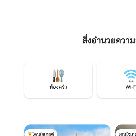
คู่รัก – ห
ประจำโดยไม่มีค่าใช้จ่าย ในปี 2025 มีผู้คน
ของชีวิตป
ประมาณ 250 คนมารวมตัวกันที่นั่นเพื่อเข้า
ของพระอา
ร่วมเทศกาลฤดูร้อนขององค์กรสวัสดิการ
ที่เต็มไป
เด็กและเยาวชน การจองของคุณทำให้สิ่งนี้
ประสบการณ
เป็นไปได้ ขอขอบคุณที่ร่วมเป็นส่วนหนึ่ง อ
เลนบวร์ก-
พาร์ทเมนท์พร้อมสวนขนาด 61 ตารางเมตร
สิ่งอำนวยควา
แห่งนี้มีพื้นที่ให้คุณมาถึงและหายใจได้อย่าง
สบาย อพาร์ทเมนท์แห่งนี้ตั้งอยู่ในบริเวณ
เงียบสงบและใกล้ธรรมชาติในวันด์ลิตซ์ เดิน
ประมาณ 5 นาทีจากทะเลสาบวันด์ลิตซ์ มี
ทางเข้าแยกต่างหากและระเบียงของตัวเอง
จุดว่ายน้ำอยู่ใกล้ ๆ: ห่างออกไปเพียง 300
เมตรมีจุดอาบน้ำฟรีบนทะเลสาบวันด์ลิตซ์
— มีบันไดลงไปในทะเลสาบอยู่ในป่า และ
อนุญาตให้สุนัขลงน้ำได้ด้วย อพาร์ทเมนท์นี้
ห้องครัว
Wi-F
ออกแบบมาโดยเจตนาเพื่อผู้ใหญ่ไม่เกิน 2
ท่าน ไม่ใช่ที่พักสำหรับครอบครัว แต่เป็น
สถานที่สำหรับพักผ่อน ทำงานอย่างมีสมาธิ
หรือผ่อนคลายในธรรมชาติ เราให้ความ
สำคัญเป็นพิเศษกับความยั่งยืน: อพาร์ทเม
นท์ใช้ระบบทำความร้อนที่เป็นมิตรกับสภาพ
ภูมิอากาศ เทคโนโลยีหม้อต้ม/ปั๊มความร้อน
ที่ทันสมัย และระบบพลังงานแสงอาทิตย์
โดนใจเกสต์
โดนใจเกส