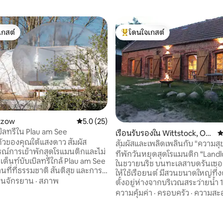
เกสต์
โดนใจเกสต์
์ที่สุด
โดนใจเกสต์ที่สุด
tzow
คะแนนเฉลี่ย 5.0 จาก 5, 25 รีวิว
5.0 (25)
บิลทรีใน Plau am See
 21 รีวิว
เรือนรับรองใน Wittstock, Ort
ค
นตัวของคุณใต้แสงดาว สัมผัส
steil Schweinrich
สัมผัสและเพลิดเพลินกับ "ความส
ณ์การเข้าพักสุดโรแมนติกและไม่
ที่ทะเลสาบดรันเซอร์
ที่พักวันหยุดสุดโรแมนติก “Landlus
ต็นท์บับเบิลทรีใกล้ Plau am See
ในชวายนริช บนทะเลสาบดรันเซอร์ซ
านที่ที่ธรรมชาติ สันติสุข และการ
ให้ใช้เรือยนต์ มีสวนขนาดใหญ่ที
รวมกัน เต็นท์บับเบิลส่วนตัวของ
ั่นจักรยาน
·
สภาพ
ตั้งอยู่ห่างจากบริเวณสระว่ายน้ำ
้องอาบน้ำฝักบัวในตัวเป็นของ
โบ๊ทเฮาส์พร้อมท่าเรือส่วนตัว สาม
ความคุ้มค่า
·
ครอบครัว
·
ความสะ
 ที่พักแห่งนี้รายล้อมไปด้วย
เรือแคนู เรือคายัค และเรือใบ (ต้อ
อันเงียบสงบ คุณสามารถ
การแล่นเรือ) ได้ นอกจากนี้ยัง
นไปกับช่วงเวลาที่ยอดเยี่ยมสำหรับ
พาร์ทเมนท์พักผ่อน “Seensucht”