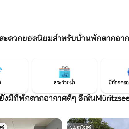
่างไกลจากความเร่งรีบและวุ่นวาย
หลักได้หากต้องการ
ระจำวัน ปล่อยให้ตัวเองหลงเสน่ห์
www.airbnb.de/rooms/1629852
ทิตย์ตกดินและหลับไปใต้ท้องฟ้า
บริการซาวน่าในสวนตามคำขอในช
ด้วยดวงดาวระยิบระยับ
ที่อากาศเย็น โปรดนำเสื้อคลุมอา
์ธรรมชาติที่ไม่มีวันลืมในเมค
ขนหนูซาวน่ามาด้วย
ฟอร์ปอมเมิร์น
มสะดวกยอดนิยมสำหรับบ้านพักตากอาก
i
สระว่ายน้ำ
มีที่จอดรถ
ยังมีที่พักตากอากาศดีๆ อีกในMüritzse
ต์
ซูเปอร์โฮสต์