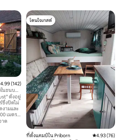
คอทเทจใน
โดนใจเกสต์
โดนใจ
หลบหนีไป
โดนใจเกสต์
โดนใจเกส
Heide"
ในบ้านป่
อารยธรรม
ความเงีย
บนสวรรค์
ผ่อนในชนบทล้วนๆ! 
สถานที่
·
และอยู่ท
ผลเบอร์รี
หรือพบกับ
ผ่อนในฟาร์
ะแนนเฉลี่ย 4.99 จาก 5, 142 รีวิว
4.99 (142)
กลางคืนค
และมองเข้
ุขในชนบท"
เหมาะสำห
t” ตั้งอยู่
ึ่งปิดไม่
่งดงามและ
 100 เมตร
ารถเช่า
อาด
งมีทักษะ
สามารถจองอ
ที่ตั้งแคมป์ใน Priborn
คะแนนเฉลี่ย 4.93 จาก 5,
4.93 (76)
 ในบ้าน