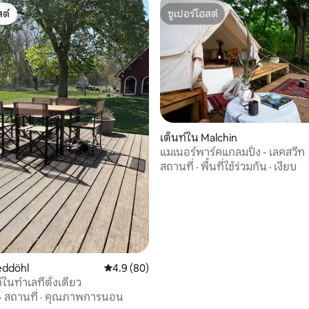
ต์
ซูเปอร์โฮสต์
ต์
ซูเปอร์โฮสต์
เต็นท์ใน Malchin
แมเนอร์พาร์คแกลมปิ้ง - เลคสวีท
35 รีวิว
สถานที่
·
พื้นที่ใช้ร่วมกัน
·
เงียบ
eddöhl
คะแนนเฉลี่ย 4.9 จาก 5, 80 รีวิว
4.9 (80)
นทำเลที่ตั้งเดียว
·
สถานที่
·
คุณภาพการนอน