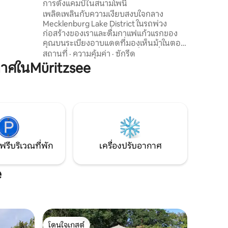
การตั้งแคมป์ในสนามโพนี่
เพลิดเพลินกับความเงียบสงบใจกลาง
8 มี
Mecklenburg Lake District ในรถพ่วง
่วงเดือน
ก่อสร้างของเราและดื่มกาแฟแก้วแรกของ
บน้ำและผ้า
คุณบนระเบียงอาบแดดที่มองเห็นม้าในตอน
เช้าและไวน์แสนอร่อยในยามค่ำคืนที่เต็มไป
สถานที่
·
ความคุ้มค่า
·
ซักรีด
ด้วยดวงดาวในตอนเย็นเตียงขนาดใหญ่
าศในMüritzsee
(อย่างน้อย 2 คน), โซฟาแบบพับเก็บได้และ
เตียงเสริม (สามารถใช้ที่นอนใต้เตียงลอฟท์
ได้) รถพ่วงก่อสร้างอยู่บนพื้นที่คาราวาน
ขนาดเล็กตู้คอนเทนเนอร์อนามัยแบบใหม่
ลัทธิร่างกาย (ติดกับห้องออกกำลังกาย)
ฟาร์มม้า (สามารถเรียนขี่ม้าได้) ผ้าปูที่นอน
ในราคา € 10 ต่อคน
ฟรีบริเวณที่พัก
เครื่องปรับอากาศ
e
โดนใจเกสต์