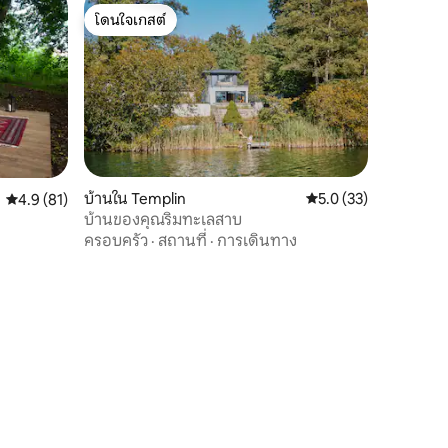
โดนใจเกสต์
โดนใจเกสต์
บ้านใน Templin
คะแนนเฉลี่ย 5.0 จาก 5,
5.0 (33)
คะแนนเฉลี่ย 4.9 จาก 5, 81 รีวิว
4.9 (81)
บ้านของคุณริมทะเลสาบ
ครอบครัว
·
สถานที่
·
การเดินทาง