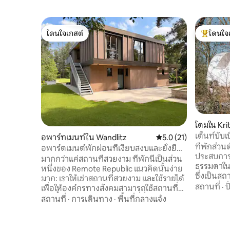
โดนใจเกสต์
โดนใจ
โดนใจเกสต์
โดนใจเกสต
โดมใน Kri
เต็นท์บับเ
อพาร์ทเมนท์ใน Wandlitz
คะแนนเฉลี่ย 5.0 จาก 5,
5.0 (21)
ที่พักส่ว
อพาร์ตเมนต์พักผ่อนที่เงียบสงบและยั่งยืน
ประสบการ
ใกล้กับทะเลสาบวันด์ลิตซ์
มากกว่าแค่สถานที่สวยงาม ที่พักนี้เป็นส่วน
ธรรมดาในเ
หนึ่งของ Remote Republic แนวคิดนั้นง่าย
ซึ่งเป็นสถ
มาก: เราให้เช่าสถานที่สวยงาม และใช้รายได้
พักผ่อนมา
สถานที่
·
ป
เพื่อให้องค์กรทางสังคมสามารถใช้สถานที่
คุณพร้อมห
เช่นนี้ได้ฟรี การจองของคุณที่นี่ช่วย
สถานที่
·
การเดินทาง
·
พื้นที่กลางแจ้ง
คุณทั้งหมด
สนับสนุนสถานที่ Schiffmühle ของเรา ซึ่ง
ธรรมชาติ
เป็นที่ตั้งของโบ๊ทเฮาส์และพื้นที่ริมแม่น้ำ
เพลิดเพลิ
Alte Oder ที่เปิดให้กลุ่มสังคมใช้บริการเป็น