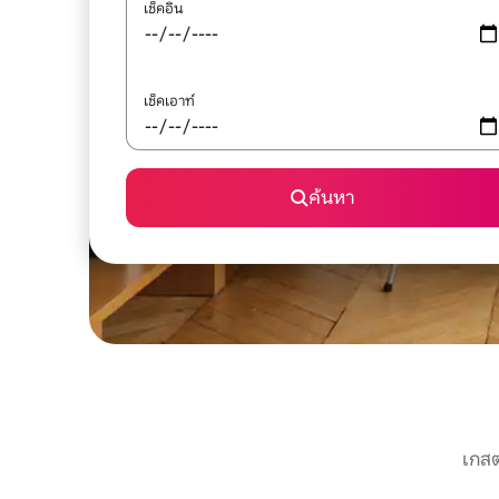
เช็คอิน
เช็คเอาท์
ค้นหา
เกสต