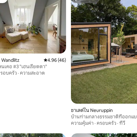
ต์
ซูเปอร์โฮสต์
 Wandlitz
คะแนนเฉลี่ย 4.96 จาก 5, 46 รีวิว
4.96 (46)
นเคอ #3 "เฮนเรียตตา"
รอบครัว
·
ความสะอาด
90 รีวิว
ชาเลต์ใน Neuruppin
บ้านท่ามกลางธรรมชาติที่ออกแ
สถาปนิก
ความคุ้มค่า
·
ครอบครัว
·
ทีวี