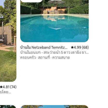
โดนใจเกสต์
บ้านใน Netzeband Temnitzq
คะแนนเฉลี่ย 4.99 จาก 5,
4.99 (68)
uell
บ้านในชนบท - สระว่ายน้ำ 5 ดาว เตาผิง ซาว
น่า
ครอบครัว
·
สถานที่
·
ความสบาย
คะแนนเฉลี่ย 4.81 จาก 5, 74 รีวิว
4.81 (74)
บบโดย