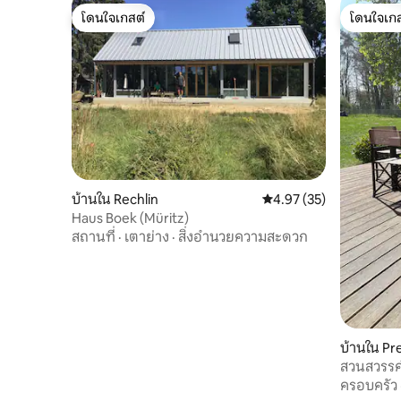
โดนใจเกสต์
โดนใจเกส
โดนใจเกสต์
โดนใจเกส
บ้านใน Rechlin
คะแนนเฉลี่ย 4.97 จาก 5, 
4.97 (35)
Haus Boek (Müritz)
สถานที่
·
เตาย่าง
·
สิ่งอำนวยความสะดวก
บ้านใน Pr
สวนสวรรค์ใ
ครอบครัว