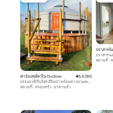
เพื่อให้คุณรู้สึกดีตลอดการเข้าพัก
โดนใจเกสต์ที่สุด
โดนใจเกส
ปราสาทใน
ปราสาทแล
สถานที่
·
ค
ฟาร์มปศุสัตว์ใน Duckow
คะแนนเฉลี่ย 5.0 จาก 5, 
5.0 (90)
ธรรมชาติที่บริสุทธิ์ริมป่า พร้อมซาวน่าและ
เตาผิง
สถานที่
·
ครอบครัว
·
อาหารเช้า