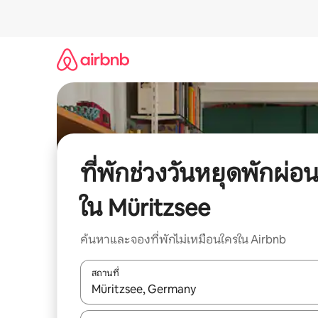
ข้าม
ไป
ยัง
เนื้อหา
ที่พักช่วงวันหยุดพักผ่อ
ใน Müritzsee
ค้นหาและจองที่พักไม่เหมือนใครใน Airbnb
สถานที่
ใช้ลูกศรขึ้นลง หรือใช้การสัมผัสหรือปัด เพื่อสำรวจผ