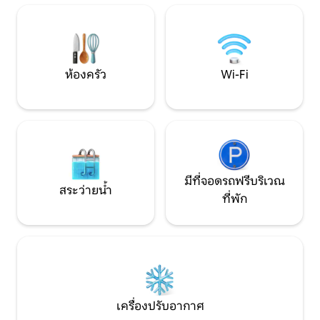
สไตล์ฟินนิชและไบโอ 
ห่างจากเวนิสเพียง 45 นาทีโดยรถยนต์และ
ผ่อน อ่างน้ำวนอินฟ
ห่างจาก Cortina D'Ampezzo 60 นาที บ้าน
น้ำ ครอสฟิตบ็อกซ์
ที่อบอุ่นและเป็นกันเองมี 3 ชั้นตกแต่งอย่าง
พิถีพิถัน: ทำเลที่เหมาะสำหรับการใช้เวลา
พักผ่อนและวันหยุดพักผ่อนในฝัน ที่พัก:
ห้องครัว
Wi-Fi
คุณจะมีห้องพักสำหรับสามท่าน 1 ห้องห้อง
คู่ 2 ห้องแต่ละห้องมีห้องน้ำในตัวมี
อ่างอาบน้ำหรือฝักบัวอ่างล้างหน้าโถ
สุขภัณฑ์อีก 1 ห้องมีบริการเตียงและห้อง
สุขาห้องนั่งเล่นพร้อมเตาผิงสไตล์หลุยส์ XV
ห้องรับประทานอาหารเลานจ์สวนสนุกห้อง
ครัวห้องใต้หลังคาพร้อมเครื่องปรับอากาศ
เตาผิงและห้องนั่งเล่น เครื่องปรับอากาศมี
มีที่จอดรถฟรีบริเวณ
อยู่เฉพาะในห้องใต้หลังคาเช่นเดียวกับใน
สระว่ายน้ำ
ที่พัก
ส่วนที่เหลือของบ้านอุณหภูมิเย็นสบายด้วย
ขนาดของห้องพักและรูปทรงโครงสร้าง ใน
สวน: คุณจะมีสวนที่ยอดเยี่ยมพร้อมต้นไม้
อนุสาวรีย์ที่จะช่วยให้คุณทานอาหารกลาง
วันกลางแจ้งหรืออ่านหนังสือดีๆนั่งบนเก้าอี้
ดาดฟ้าที่สะดวกสบายในขณะที่ลูกๆของ
คุณเล่นอย่างสงบ บริการห้องสุขา Man-
Donna Split การพึ่งพา: ภายในภาคผนวก
เครื่องปรับอากาศ
คุณจะพบกับเตาผิงที่คุณสามารถ "ย่าง"