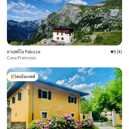
ชาเลต์ใน Paluzza
คะแนนเฉลี่
5 (4)
Casa Pramosio
โดนใจเกสต์
โดนใจเกสต์ที่สุด