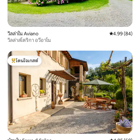
วิลล่าใน Aviano
คะแนนเฉลี่ย 4.9
4.99 (84)
วิลล่าสโตริกา อวีอาโน
โดนใจเกสต์
โดนใจเกสต์ที่สุด