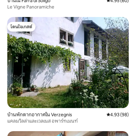
บ้านใน Farra di Soligo
คะแนนเฉลี่ย 4.
4.95 (60)
Le Vigne Panoramiche
โดนใจเกสต์
โดนใจเกสต์
บ้านพักตากอากาศใน Verzegnis
คะแนนเฉลี่ย 4.
4.93 (98)
แคลมวิลล่าและเวลเนส อพาร์ทเมนท์