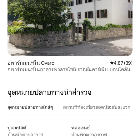
อพาร์ทเมนท์ใน Ovaro
คะแนนเฉลี่ย 4.
4.87 (39)
อพาร์ทเมนท์ในอาคารพาลาซโซโบราณในคาร์เนีย-ซอนโคลัน
จุดหมายปลายทางน่าสำรวจ
จุดหมายปลายทางใกล้ๆ
สถานที่ท่องเที่ยวยอดนิยมในละแวก
บูดาเปสต์
ฟลอเรนซ์
บ้านพักตากอากาศ
บ้านพักตากอากาศ