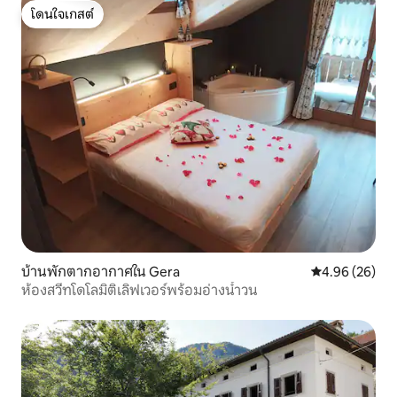
โดนใจเกสต์
โดนใจเกสต์
บ้านพักตากอากาศใน Gera
คะแนนเฉลี่ย 4.
4.96 (26)
ห้องสวีทโดโลมิติเลิฟเวอร์พร้อมอ่างน้ำวน