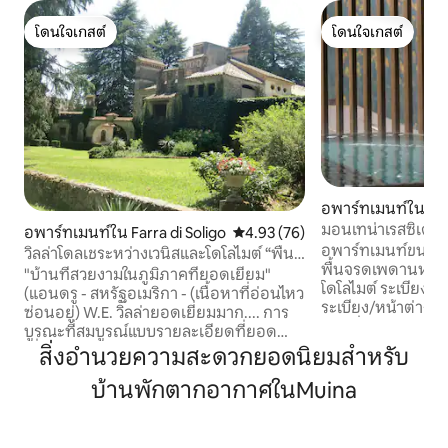
โดนใจเกสต์
โดนใจเกสต์
โดนใจเกสต์
โดนใจเกสต์
อพาร์ทเมนท์ใน Gs
มอนเทน่าเรสซิเดนซ์
อพาร์ทเมนท์ใน Farra di Soligo
คะแนนเฉลี่ย 4.93 จาก 5, 76 รีวิว
4.93 (76)
Sch
อพาร์ทเมนท์ขนาดใ
วิลล่าโดลเชระหว่างเวนิสและโดโลไมต์ “พื้นที่
พื้นจรดเพดานห้องน
โปรเซคโค”
"บ้านที่สวยงามในภูมิภาคที่ยอดเยี่ยม"
โดโลไมต์ ระเบียงหันหน้าไปทางทิศใต้หรือ
(แอนดรู - สหรัฐอเมริกา - (เนื้อหาที่อ่อนไหว
ระเบียง/หน้าต่างส
ซ่อนอยู่) W.E. วิลล่ายอดเยี่ยมมาก.... การ
ห้องนั่งเล่นพร้อมเ
บูรณะที่สมบูรณ์แบบรายละเอียดที่ยอด
ห้องครัวที่มีอุปกร
เยี่ยมและเฟอร์นิเจอร์เก่า (Giulio - AUS -
สิ่งอำนวยความสะดวกยอดนิยมสำหรับ
อุปกรณ์ครบครัน/ห
(เนื้อหาที่ละเอียดอ่อนซ่อนอยู่) สวยงาม!!!
ขนาดคิงไซส์/ห้องน
บ้านพักตากอากาศในMuina
บ้านในฝัน (นิโคลา - ฉัน - (เนื้อหาที่อ่อนไหว
แบบวอล์กอิน/ห้อง
ซ่อนอยู่) "Villa Dolce" เป็นที่พักขนาดใหญ่
ต่างหาก/Wi-Fi ควา
และสถาปัตยกรรมดื่มด่ำกับสวนสาธารณะ
เมตร/1 -2 คน สปา: ห้องอบไอน้ำ ซาวน่า
ขนาดใหญ่มากใน "ใจกลางย่าน Prosecco"