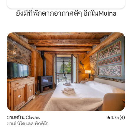
(บาร์บีคิว) และใช้เวลาช่วงเย็นที่น่ารื่นรมย์นั่ง
อยู่ที่โต๊ะเพื่อผ่อนคลายอย่างเต็มที่ทำ
ยังมีที่พักตากอากาศดีๆ อีกในMuina
อาหารได้ตามคำขอ ข้อมูล: ที่พักแห่งนี้ตั้ง
อยู่ใจกลางย่าน Prosecco D.O.C.G. และ
สะดวกเป็นพิเศษในการเดินทางไปเวนิสซึ่ง
อยู่ห่างออกไป 45 นาทีหรือ Cortina d
'Ampezzo ซึ่งอยู่ห่างออกไป 60 นาที ผู้เช่า
ต้องชำระภาษีนักท่องเที่ยวเมื่อเช็คอิน: 1
ยูโรต่อคนต่อวันสูงสุด 5 วันไม่รวมเด็กอายุ
ต่ำกว่า 14 ปี Villa Dolce เป็นที่น่ารื่นรมย์
สำหรับคนที่สง่างามและประณีตที่เดินทาง
เพื่อค้นหาทำเลที่มีเอกลักษณ์และมีชื่อเสียง
เพื่อชื่นชมไวน์และอาหารท้องถิ่นและความ
งามของประเทศของเรา เมื่อมีการร้องขอ
พวกเขาจะจัดระเบียบเที่ยวชมสถานที่ด้วย
การชิมไวน์และอาหารท้องถิ่นค้นพบความ
งามของพื้นที่ Prosecco DOCG Villa Dolce
เป็นสถานที่ที่มีเสน่ห์ซึ่งได้รับการถ่ายทอด
ผ่านช่วงอายุตั้งแต่ต้นศตวรรษที่ 19: ความ
หลงใหลและรสนิยมในความงามเป็นหัวข้อ
ของการปรับปรุงต่างๆที่ดำเนินการในช่วง
ชาเลต์ใน Clavais
คะแนนเฉลี่ย 4
4.75 (4)
หลายปีที่ผ่านมา สิ่งสำคัญที่ควรทราบ: ผู้เช่า
ชาเล่ นิโด เดล พิกคิโอ
ต้องชำระภาษีนักท่องเที่ยวเมื่อเช็คอิน: €1
ต่อคนต่อวันสูงสุดห้าวันของการเข้าพักไม่