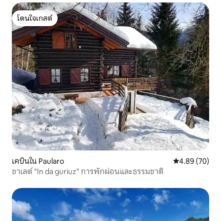
รวมเด็กอายุต่ำกว่า 14 ปี
โดนใจเกสต์
โดนใจเกสต์
เคบินใน Paularo
คะแนนเฉลี่ย 4.
4.89 (70)
ชาเลต์ "In da guriuz" การพักผ่อนและธรรมชาติ