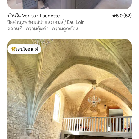
บ้านใน Ver-sur-Launette
คะแนนเฉลี่ย 5
5.0 (52)
วิลล่าหรูพร้อมสปาและเกมส์ / Eau Loin
สถานที่
·
ความคุ้มค่า
·
ความถูกต้อง
โดนใจเกสต์
โดนใจเกสต์ที่สุด