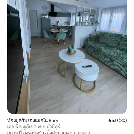
ห้องชุดรับรองแขกใน Bury
คะแนนเฉลี่ย 5
5.0 (30)
เลอ นีด ดูอีเยต เดอ บัวซีคูร์
สถานที่
·
ครอบครัว
·
สิ่งอำนวยความสะดวก