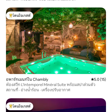
โดนใจเกสต์
โดนใจเกสต์ที่สุด
อพาร์ทเมนท์ใน Chambly
คะแนนเฉลี่ย 5
5.0 (15)
ห้องสวีท L'Intemporel Minéral Suite พร้อมสปาส่วนตัว
สถานที่
·
อ่างน้ำร้อน
·
เครื่องปรับอากาศ
โดนใจเกสต์
โดนใจเกสต์ที่สุด