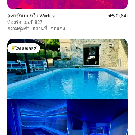
อพาร์ทเมนท์ใน Warluis
คะแนนเฉลี่ย 5
5.0 (64)
ห้องรัก, เลขที่ 827
ความคุ้มค่า
·
สถานที่
·
ตกแต่ง
โดนใจเกสต์
โดนใจเกสต์ที่สุด