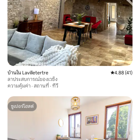
บ้านใน Lavilletertre
คะแนนเฉลี่ย 4.
4.88 (41)
ลาประสบการณ์ของเวซ็ง
ความคุ้มค่า
·
สถานที่
·
ทีวี
ซูเปอร์โฮสต์
ซูเปอร์โฮสต์