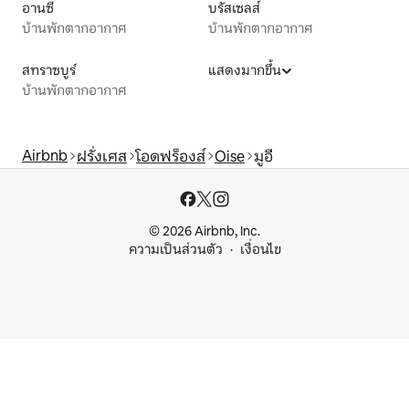
อานซี
บรัสเซลส์
บ้านพักตากอากาศ
บ้านพักตากอากาศ
สทราซบูร์
แสดงมากขึ้น
บ้านพักตากอากาศ
Airbnb
ฝรั่งเศส
โอดฟร็องส์
Oise
มูอี
© 2026 Airbnb, Inc.
ความเป็นส่วนตัว
เงื่อนไข